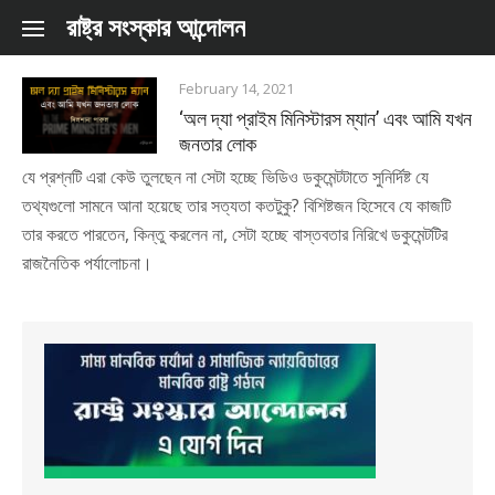
Skip to content
রাষ্ট্র সংস্কার আন্দোলন
February 14, 2021
‘অল দ্যা প্রাইম মিনিস্টারস ম্যান’ এবং আমি যখন
জনতার লোক
যে প্রশ্নটি এরা কেউ তুলছেন না সেটা হচ্ছে ভিডিও ডকুমেন্টটাতে সুনির্দিষ্ট যে
তথ্যগুলো সামনে আনা হয়েছে তার সত্যতা কতটুকু? বিশিষ্টজন হিসেবে যে কাজটি
তার করতে পারতেন, কিন্তু করলেন না, সেটা হচ্ছে বাস্তবতার নিরিখে ডকুমেন্টটির
রাজনৈতিক পর্যালোচনা।