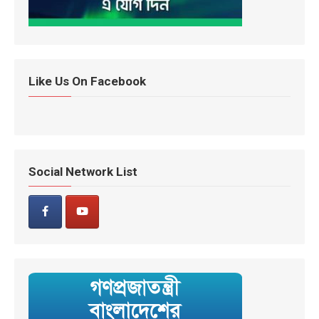
Like Us On Facebook
Social Network List