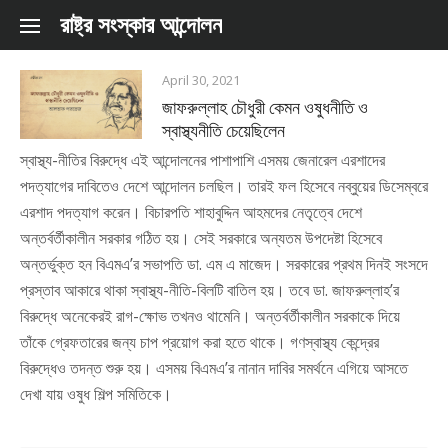
Skip to content
রাষ্ট্র সংস্কার আন্দোলন
April 30, 2021
জাফরুল্লাহ চৌধুরী কেমন ওষুধনীতি ও
স্বাস্থ্যনীতি চেয়েছিলেন
স্বাস্থ্য-নীতির বিরুদ্ধে এই আন্দোলনের পাশাপাশি এসময় জেনারেল এরশাদের
পদত্যাগের দাবিতেও দেশে আন্দোলন চলছিল। তারই ফল হিসেবে নব্বুয়ের ডিসেম্বরে
এরশাদ পদত্যাগ করেন। বিচারপতি শাহাবুদ্দিন আহমদের নেতৃত্বে দেশে
অন্তর্বর্তীকালীন সরকার গঠিত হয়। সেই সরকারে অন্যতম উপদেষ্টা হিসেবে
অন্তর্ভুক্ত হন বিএমএ’র সভাপতি ডা. এম এ মাজেদ। সরকারের প্রথম দিনই সংসদে
প্রস্তাব আকারে থাকা স্বাস্থ্য-নীতি-বিলটি বাতিল হয়। তবে ডা. জাফরুল্লাহ’র
বিরুদ্ধে অনেকেরই রাগ-ক্ষোভ তখনও থামেনি। অন্তর্বর্তীকালীন সরকাকে দিয়ে
তাঁকে গ্রেফতারের জন্য চাপ প্রয়োগ করা হতে থাকে। গণস্বাস্থ্য কেন্দ্রের
বিরুদ্ধেও তদন্ত শুরু হয়। এসময় বিএমএ’র নানান দাবির সমর্থনে এগিয়ে আসতে
দেখা যায় ওষুধ শিল্প সমিতিকে।