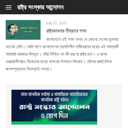
Skip to content
রাষ্ট্র সংস্কার আন্দোলন
July 23, 2020
রাষ্ট্রভাবনার তীব্রতর গলদ
বাংলাদেশে এই গলদ অন্য যে কোনো দেশের তুলনায়
অনেক বেশি। মোটা দাগে বাংলাদেশের প্রগতিশীল দাবীদারদের মধ্যে এই সমস্যাটি
মহামারি আকারে বিস্তৃত। তাঁরা নিশ্চিত নন কী ধরণের রাষ্ট্র চান। এ জন্য
তত্ত্ববাগীশরাও নিজেদের মধ্যে অসংখ্য উপদলে বিভক্ত। তাঁদের রাজনৈতিক
জনসম্পৃক্ততা নিতান্তই নগন্য।