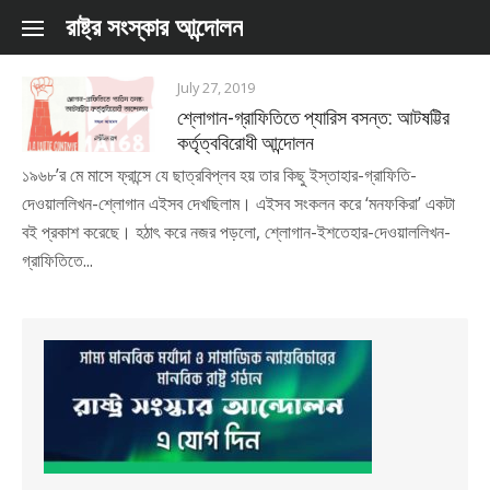
Skip to content
রাষ্ট্র সংস্কার আন্দোলন
July 27, 2019
শ্লোগান-গ্রাফিতিতে প্যারিস বসন্ত: আটষট্টির
কর্তৃত্ববিরোধী আন্দোলন
১৯৬৮’র মে মাসে ফ্রান্সে যে ছাত্রবিপ্লব হয় তার কিছু ইস্তাহার-গ্রাফিতি-
দেওয়াললিখন-শ্লোগান এইসব দেখছিলাম। এইসব সংকলন করে ‘মনফকিরা’ একটা
বই প্রকাশ করেছে। হঠাৎ করে নজর পড়লো, শ্লোগান-ইশতেহার-দেওয়াললিখন-
গ্রাফিতিতে...