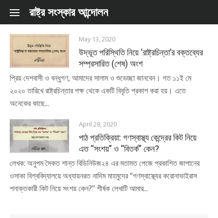
Skip to content
রাষ্ট্র সংস্কার আন্দোলন
May 13, 2020
উদ্ভূত পরিস্থিতি নিয়ে ‘রাষ্ট্রচিন্তা’র বক্তব্যের
সম্প্রসারিত (শেষ) অংশ
প্রিয় দেশবাসী ও বন্ধুগণ, আমাদের সালাম ও শুভেচ্ছা জানবেন। গত ১১ই মে
২০২০ তারিখে রাষ্ট্রচিন্তার পক্ষ থেকে একটি বিবৃতি প্রকাশ করা হয়। এতে
অনেকের কাছে...
April 28, 2020
পাঠ প্রতিক্রিয়া: গণস্বাস্থ্য কেন্দ্রের কিট নিয়ে
এত “সংশয়” ও “বিতর্ক” কেন?
লেখক: অনুপম সৈকত শান্ত বিডিনিউজ২৪ এর মতামত পেজে প্রকাশিত জাপানের
ওসাকা বিশ্ববিদ্যালয়ে অধ্যায়নরত নাদিম মাহমুদের “গণস্বাস্থ্যের করোনাভাইরাস
শনাক্তকারী কিট নিয়ে সংশয় কেন?” শীর্ষক লেখাটি আমার...