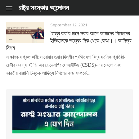
Skip to content
রাষ্ট্র সংস্কার আন্দোলন
September 12, 2021
‘তত্ত্ব করা’র মানে সবার আগে আমাদের নিজেদের
ইতিহাসকে তত্ত্বের দিক থেকে বোঝা।। আদিত্য
নিগম
সাক্ষাৎকার গ্রহণকারী: সারোয়ার তুষার দিল্লীর প্রথিতযশা বিদ্যায়তনিক প্রতিষ্ঠান
সেন্টার ফর দ্যা স্টাডি অব ডেভেলপিং সোসাইটিজ (CSDS)-এর ফেলো এবং
ভারতীয় বাঙালি চিন্তক আদিত্য নিগমের কাজ সম্পর্কে...