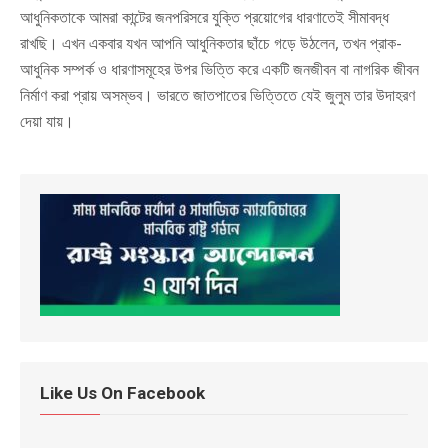
আধুনিকতাকে আমরা কান্টের জনপরিসরে যুক্তি প্রয়োগের ধারণাতেই সীমাবদ্ধ
রাখছি। এখন একবার যখন আপনি আধুনিকতার ছাঁচে গড়ে উঠলেন, তখন প্রাক-
আধুনিক সম্পর্ক ও ধারণাসমূহের উপর ভিত্তি করে একটি জনজীবন বা নাগরিক জীবন
নির্মাণ করা প্রায় অসম্ভব। ভারতে জাতপাতের ভিত্তিতে যেই জুলুম তার উদাহরণ
দেয়া যায়।
Like Us On Facebook