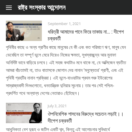
Skip to content
রাষ্ট্র সংস্কার আন্দোলন
September 1, 2021
ধরিত্রী আমাদের পানে ফিরে তাকায় না… : দীপেশ
চক্রবর্তী
পৃথিবীর কাছে ও অন্য প্রাণীর কাছে মানুষের যে কী এবং কত পরিমাণে ঋণ, মানুষ যেন
ভেবেছিল তা সম্পূর্ণ ভুলে মেরে দিয়েও নিজের ক্ষমতা, সুখস্বাচ্ছন্দ্য আর মুনাফা
অনির্দিষ্ট ভাবে বাড়িয়ে চলবে। এই সহজ কথাটাও মনে থাকে না, যে অক্সিজেন ব্যতীত
আমরা বাঁচতামই না, তাও বাতাসকে জোগান দেয় নানান ‘মনুষ্যেতর’ প্রাণী, এবং এই
পৃথিবী গ্রহটির নানান প্রক্রিয়া। এই ভুলে-যাওয়াটার প্রথম শুরু ইউরোপের
সাম্রাজ্যবাদী দিনগুলোতে, ধনতান্ত্রিক দুনিয়ার সূচনায়। তার পর সেই পশ্চিম-
প্রদর্শিত পথে অন্যান্য দেশের নেতারাও হেঁটেছেন।
July 3, 2021
ঔপনিবেশিক শাসনের বিরুদ্ধে সচেতন লড়াই।।
দীপেশ চক্রবর্তী
আধুনিকতা বেশ দুরূহ ও জটিল একটি শব্দ, কিন্তু এই আলোচনার সুবিধার্থে