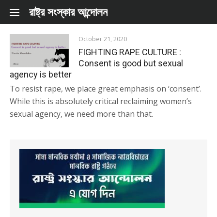
Skip to content
রাষ্ট্র সংস্কার আন্দোলন
October 21, 2020
FIGHTING RAPE CULTURE :
Consent is good but sexual
agency is better
To resist rape, we place great emphasis on ‘consent’.
While this is absolutely critical reclaiming women’s
sexual agency, we need more than that.