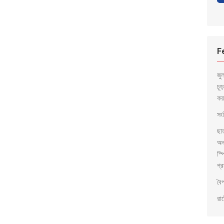
F
জু
চূ
কর
সংব
ছা
অন
স্প
প্র
বৈ
রাষ