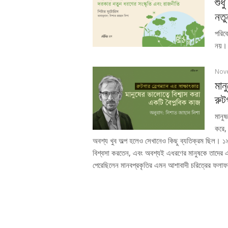
শুধ
নতু
পরিব
নয়।
Nov
মান
রুট
মানুষ
করে, 
অবশ্য খুব অল্প হলেও সেখানেও কিছু ব্যতিক্রম ছিল। ১৯
বিশ্বসা করতেন, এবং অবশ্যই এধরণের মানুষকে তাদের এ
পেরেছিলেন মানবপ্রকৃতির এমন আশাবাদী চরিত্রের ফলা