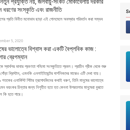
ু নতুন প্রযুক্তি নয়, জলবায়ু-সংকট মোকাবেলায় দরকার
ন ধরণের সংস্কৃতি এবং রাজনীতি
S
েশের প্রতি বিনীত মনোভাব ছাড়া এই গোলমেলে অবস্থার পরিবর্তন করা সম্ভব
ember 5, 2020
ুষের ভালোত্বে বিশ্বাস করা একটি বৈপ্লবিক কাজ :
গার ব্রেগম্যান
কে স্বার্থপর ভাবার প্রবণতা পশ্চিমা সংস্কৃতিতে প্রবল। প্রাচীন গ্রীক থেকে শুরু
গোঁড়া খ্রিস্টান, এমনকি এনলাইটমেন্টের দার্শনিকদের মাঝেও এটি দেখা যায়।
 শতকের এনার্কিস্ট পিটার ত্রপোৎকিনের কথাই ধরুণ, তিনি মানুষের ভালোত্বে
মন ভয়ংকর চিন্তার জন্য নিগৃহীত হতে হত কেননা উপরতলার মানুষেরা বুঝতে
ফল কি হতে পারে।