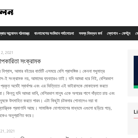
ংস্কার আন্দোলন গঠনতন্ত্র
বাংলাদেশের সংবিধান পর্যালোচনা
সদস্য নিবন্ধন ফর্ম
স্লোগান – ফেস্টুন
য
 12, 2021
পকারিতা সংক্রামক
বিশ্বাস, আমার বইয়ের বার্তাটি এসময়ে বেশি প্রাসঙ্গিক। কেননা শুধুমাত্র
াস-ই সংক্রামক নয়, আমাদের ব্যবহারও তাই। যদি আমরা ধরে নিই, বেশিরভাগ
ষ প্রকৃত অর্থেই স্বার্থপর এবং এর ভিত্তিতে এই ভাইরাসকে মোকাবেলা করতে
। কিন্তু যদি আমরা ভাবি, বেশিরভাগ মানুষ একে অপরের পাশে দাঁড়াতে চায় এবং
নুষকে উৎসাহিত করতে পারব। এটা কিছুটা চটকদার শোনালেও দয়া বা
াত্ত্বিক প্রমাণাদি আছে। সামাজিক যোগাযোগের মাধ্যমে এগুলো ছড়িয়ে পড়ে,
L
রকেও অনুপ্রাণিত করে।
 21, 2021