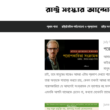
Skip to content
প্রথম পাতা
রাষ্ট্রনৈতিক পর্যালোচনা ও প্রস্তাবনা
রাষ্ট্র স
July
পরো
আমার 
ভাইর
মানু
চাই, তবে মানুষের মাঝেও আমরা এটার প্রকাশ দেখতে পাবো
তারা অন্যকে সাহায্য করতে চায়, কেবল তখনই আমরা মা
পরোপকারিতা যে আসলেই সংক্রামক সে ব্যাপারে বহু মনস্ত
এমনকি আপনি যাদেরকে চেনেন না, কখনো দেখেননি তাদে
June