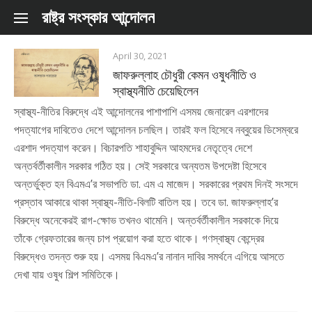
Skip to content
রাষ্ট্র সংস্কার আন্দোলন
April 30, 2021
জাফরুল্লাহ চৌধুরী কেমন ওষুধনীতি ও
স্বাস্থ্যনীতি চেয়েছিলেন
স্বাস্থ্য-নীতির বিরুদ্ধে এই আন্দোলনের পাশাপাশি এসময় জেনারেল এরশাদের
পদত্যাগের দাবিতেও দেশে আন্দোলন চলছিল। তারই ফল হিসেবে নব্বুয়ের ডিসেম্বরে
এরশাদ পদত্যাগ করেন। বিচারপতি শাহাবুদ্দিন আহমদের নেতৃত্বে দেশে
অন্তর্বর্তীকালীন সরকার গঠিত হয়। সেই সরকারে অন্যতম উপদেষ্টা হিসেবে
অন্তর্ভুক্ত হন বিএমএ’র সভাপতি ডা. এম এ মাজেদ। সরকারের প্রথম দিনই সংসদে
প্রস্তাব আকারে থাকা স্বাস্থ্য-নীতি-বিলটি বাতিল হয়। তবে ডা. জাফরুল্লাহ’র
বিরুদ্ধে অনেকেরই রাগ-ক্ষোভ তখনও থামেনি। অন্তর্বর্তীকালীন সরকাকে দিয়ে
তাঁকে গ্রেফতারের জন্য চাপ প্রয়োগ করা হতে থাকে। গণস্বাস্থ্য কেন্দ্রের
বিরুদ্ধেও তদন্ত শুরু হয়। এসময় বিএমএ’র নানান দাবির সমর্থনে এগিয়ে আসতে
দেখা যায় ওষুধ শিল্প সমিতিকে।