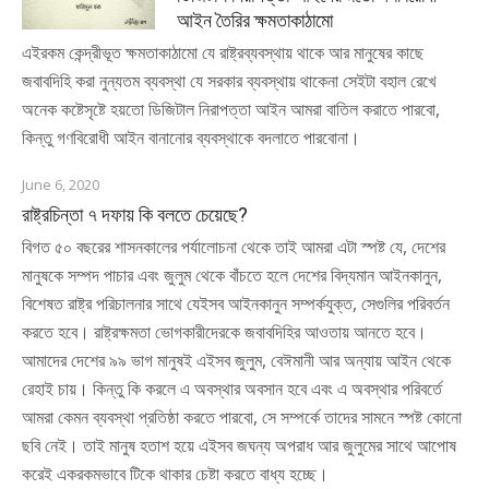
আইন তৈরির ক্ষমতাকাঠামো
এইরকম কেন্দ্রীভূত ক্ষমতাকাঠামো যে রাষ্ট্রব্যবস্থায় থাকে আর মানুষের কাছে
জবাবদিহি করা নুন্যতম ব্যবস্থা যে সরকার ব্যবস্থায় থাকেনা সেইটা বহাল রেখে
অনেক কষ্টেসৃষ্টে হয়তো ডিজিটাল নিরাপত্তা আইন আমরা বাতিল করাতে পারবো,
কিন্তু গণবিরোধী আইন বানানোর ব্যবস্থাকে বদলাতে পারবোনা।
June 6, 2020
রাষ্ট্রচিন্তা ৭ দফায় কি বলতে চেয়েছে?
বিগত ৫০ বছরের শাসনকালের পর্যালোচনা থেকে তাই আমরা এটা স্পষ্ট যে, দেশের
মানুষকে সম্পদ পাচার এবং জুলুম থেকে বাঁচতে হলে দেশের বিদ্যমান আইনকানুন,
বিশেষত রাষ্ট্র পরিচালনার সাথে যেইসব আইনকানুন সম্পর্কযুক্ত, সেগুলির পরিবর্তন
করতে হবে। রাষ্ট্রক্ষমতা ভোগকারীদেরকে জবাবদিহির আওতায় আনতে হবে।
আমাদের দেশের ৯৯ ভাগ মানুষই এইসব জুলুম, বেঈমানী আর অন্যায় আইন থেকে
রেহাই চায়। কিন্তু কি করলে এ অবস্থার অবসান হবে এবং এ অবস্থার পরিবর্তে
আমরা কেমন ব্যবস্থা প্রতিষ্ঠা করতে পারবো, সে সম্পর্কে তাদের সামনে স্পষ্ট কোনো
ছবি নেই। তাই মানুষ হতাশ হয়ে এইসব জঘন্য অপরাধ আর জুলুমের সাথে আপোষ
করেই একরকমভাবে টিকে থাকার চেষ্টা করতে বাধ্য হচ্ছে।