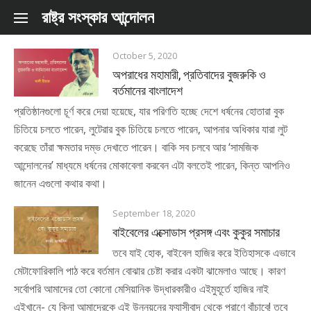
Skip to content
রাষ্ট্র সংস্কার আন্দোলন
October 5, 2020
অপরাধের মহামারী, প্রতিবাদের বুজরুকি ও
বর্তমানের বাংলাদেশ
প্রতিষ্ঠানগুলো চূর্ণ করে দেয়া হয়েছে, যার পরিণতি হচ্ছে দেশে ধর্ষনের হোতারা বুক
চিতিয়ে চলতে পারেন, লুটেরার বুক চিতিয়ে চলতে পারেন, আপনার অধিকার যারা লুট
করেছে তাঁরা ক্ষমতার দম্ভ দেখাতে পারেন। বাকি সব চলবে আর ‘সামজিক
আন্দোলনের’ মাধ্যমে ধর্ষনের মোকাবেলা করবেন এটা বলতেই পারেন, কিন্ত আপনিও
জানেন এগুলো কথার কথা।
September 18, 2020
বাইবেলের এক্সোডাস প্রসঙ্গ এবং কুকুর সমাচার
তবে যাই হোক, বাইবেল হাজির করে ইতিহাসকে এভাবে
মেটাফোরিকালি পাঠ করে বর্তমান বোঝার চেষ্টা করার একটা ঝামেলাও আছে। কারণ
সর্বোপরি আমাদের তো কোনো মেসিয়ানিক উদ্ধারকারীও এইমুহূর্তে হাজির নাই
এইখানে- যে কিনা আমাদেরকে এই উন্নয়নের ফ্যাসীবাদ থেকে প্রাণে বাঁচাবে! তবে