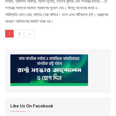
লিখছে, গ্রাফিথি আঁকছে, প্রশ্ন তুলছে, উত্তর খুঁজছে এবং গণতন্ত্র চাইছে-- যে
গণতন্ত্র সকলকে মতামত প্রকাশের সুযোগ দেয়। কিন্তু অনেকের জন্য এ
পরিস্থিতি মেনে নেয়া, মানিয়ে নেয়া কষ্টকর। ফলে এসব আঁটকানো চাই। সন্ত্রাসের
আবরণে আটকানোর কাজটা সহজ হয়।
Posts navigation
1
2
→
Like Us On Facebook