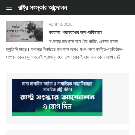
Skip to content
রাষ্ট্র সংস্কার আন্দোলন
April 13, 2020
করোনা: প্রত্যাশার ভূত-ভবিষ্যত
সংকটের মাঝখানে বসে টের পাচ্ছি, এইসব ভাবনা
ফ্যান্টাসি মাত্র। ঘনঘোর বিপর্যয়ের মাঝখানে বসেও যখন কোন ব্যক্তি-প্রতিষ্ঠান-
সংগঠন কেবল মুনাফাকেই প্রাধান্য দেয় তখন বোঝাই যায় আর কোন আশা নেই।