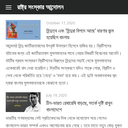
Skip to content
রাষ্ট্র সংস্কার আন্দোলন
October 17, 2020
হিন্দুত্ব এবং ‘হিন্দুরা বিপদে আছে’ ধারণার জন্ম
হয়েছিল বাংলায়
আনন্দমঠ হিন্দু জাতীয়তাবাদের উৎকৃষ্ট উদাহরণ হিসেবে হাজির হয়। ব্রিটিশদের
হটানোর জন্য এই জাতীয়তাবাদ মুসলমানদের সাথে নেয়ার বিষয়টি বিবেচনায় আনেনি।
বইটির প্রথম সংস্করণ ব্রিটিশদের বিরুদ্ধে হিন্দুদের লড়াই থেকে মুসলমানদের
একেবারেই বাদ দেয়া হয়েছিল। দ্বিতীয় সংস্করণে যদিও শত্রু গোরা, ব্রিটিশ ও
সেনা থেকে পরিবর্তিত হয়ে ‘নেড়ে’ ও ‘যবন’ হয়ে যায়। এই দুটো অবমাননাকর শব্দ
দ্বারা বাংলার মুসলমানদেরকে বোঝানো হতো।
July 19, 2020
চীন-ভারত রেষারেষি বাড়ছে, সতর্ক দৃষ্টি রাখুন
বাংলাদেশে
ভারতীয় গণমাধ্যমের সেই প্রতিবেদনের দিক থেকে মনোযোগ সরে গেলেও
বাংলাদেশ-ভারত সম্পর্ক এখনও আলোচনায় রয়ে গেছে। তবে তাতে নতুন মোড় যুক্ত