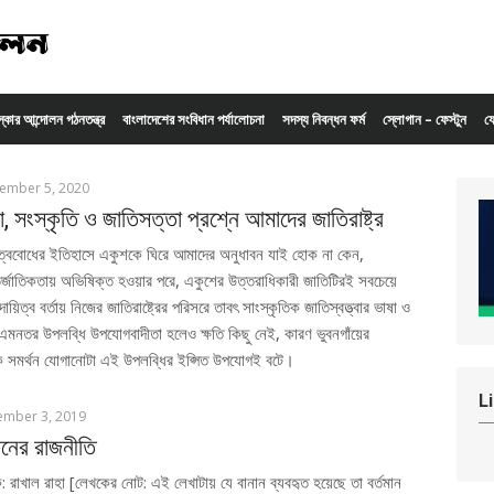
ংস্কার আন্দোলন গঠনতন্ত্র
বাংলাদেশের সংবিধান পর্যালোচনা
সদস্য নিবন্ধন ফর্ম
স্লোগান – ফেস্টুন
য
ember 5, 2020
া, সংস্কৃতি ও জাতিসত্তা প্রশ্নে আমাদের জাতিরাষ্ট্র
ত্ববোধের ইতিহাসে একুশকে ঘিরে আমাদের অনুধাবন যাই হোক না কেন,
র্জাতিকতায় অভিষিক্ত হওয়ার পরে, একুশের উত্তরাধিকারী জাতিটিরই সবচেয়ে
দায়িত্ব বর্তায় নিজের জাতিরাষ্ট্রের পরিসরে তাবৎ সাংস্কৃতিক জাতিস্বত্ত্বার ভাষা ও
র এমনতর উপলব্ধি উপযোগবাদীতা হলেও ক্ষতি কিছু নেই, কারণ ভুবনগাঁয়ের
তাকে সমর্থন যোগানোটা এই উপলব্ধির ইপ্সিত উপযোগই বটে।
L
ember 3, 2019
ানের রাজনীতি
: রাখাল রাহা [লেখকের নোট: এই লেখাটায় যে বানান ব্যবহৃত হয়েছে তা বর্তমান