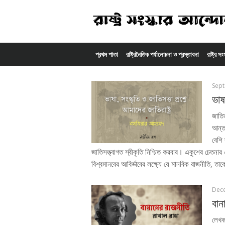
Skip to content
প্রথম পাতা
রাষ্ট্রনৈতিক পর্যালোচনা ও প্রস্তাবনা
রাষ্ট্র স
Sept
ভাষ
জাতি
আন্ত
বেশি 
জাতিসত্ত্বাগত স্বীকৃতি নিশ্চিত করবার। একুশের চেতনা
বিশ্বমানবের আবির্ভাবের লক্ষ্যে যে মানবিক রাজনীতি, 
Dec
বান
লেখক