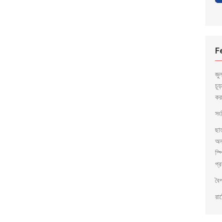
F
জু
চূ
কর
সংব
ছা
অন
স্প
প্র
বৈ
রাষ