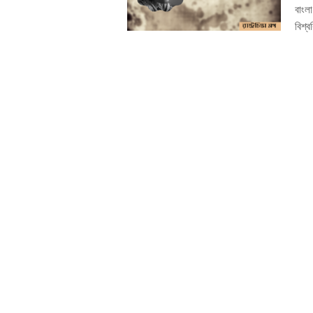
বাংল
বিশ্ব