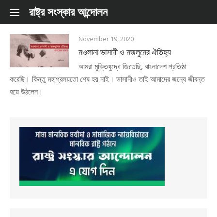
Skip to content
রাষ্ট্র সংস্কার আন্দোলন
November 19, 2020
মওলানা ভাসানী ও মজলুমের ঐতিহ্য
আমরা মুক্তিযুদ্ধে জিতেছি, বাংলাদেশ প্রতিষ্ঠা
করেছি। কিন্তু মহাপ্রলয়তো শেষ হয় নাই। ভাসানীও তাই আমাদের জন্যে জীবন্ত
হয়ে উঠলেন।