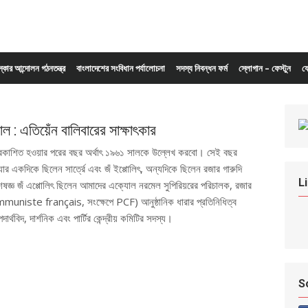
ংস্কার আন্দোলন গঠনতন্ত্র
বাংলাদেশের সংবিধান পর্যালোচনা
সদস্য নিবন্ধন ফর্ম
স্লোগান – ফেস্টুন
য
 কাল : এতিয়েঁন বালিবারের সাক্ষাৎকার
 প্রকাশিত হওয়ার পরের বছর অর্থাৎ ১৯৬১ সালকে উল্লেখ করবো। সেই বছর
যার একদিকে ছিলেন সার্ত্রে এবং জঁ ইপ্পোলিৎ, অন্যদিকে ছিলেন রজার গারুদি
L
িশেষজ্ঞ জঁ এপ্পোলিৎ ছিলেন আমাদের এক্যোল নরমেল সুপিরিয়রের পরিচালক, রজার
 communiste français, সংক্ষেপে PCF) আনুষ্ঠানিক ধারার প্রতিনিধিত্ব
্থবিদ, দার্শনিক এবং পার্টির কেন্দ্রীয় কমিটির সদস্য।
S