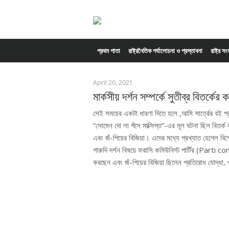
Skip to content
প্রথম পাতা
রাষ্ট্রনৈতিক পর্যালোচনা ও প্রস্তাবনা
রাষ্ট্র স
April 20, 2021
মার্কসীয় দর্শন সম্পর্কে সুতীব্র বিতর্কের
সেই সময়ের একটা ধারণা দিতে হলে ,আমি সার্ত্রের বই
“সোমেন দো লা পঁসে মাক্সিস্ত”-এর মূল ঘটনা ছিল বিতর্ক 
এবং জঁ-পিয়ের বিজিয়া। এদের মধ্যে প্রখ্যাত হেগেল ব
গারুদি দর্শন বিষয়ে ফরাসি কমিউনিস্ট পার্টির (Parti
করছেন এবং জঁ-পিয়ের বিজিয়া ছিলেন প্রতিরোধ যোদ্ধা, পদার