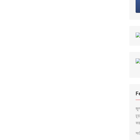
F
জু
চূ
কর
সংব