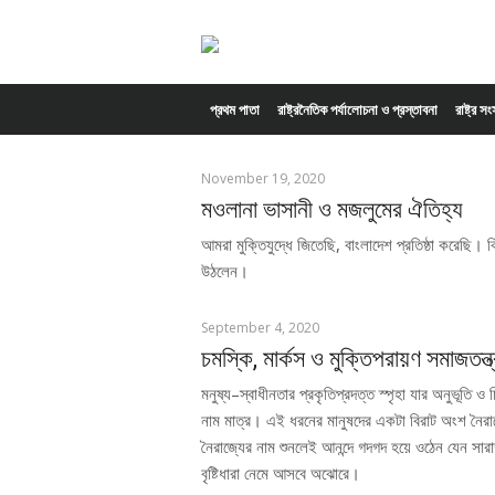
Skip to content
প্রথম পাতা
রাষ্ট্রনৈতিক পর্যালোচনা ও প্রস্তাবনা
রাষ্ট্র স
November 19, 2020
মওলানা ভাসানী ও মজলুমের ঐতিহ্য
আমরা মুক্তিযুদ্ধে জিতেছি, বাংলাদেশ প্রতিষ্ঠা করেছি
উঠলেন।
September 4, 2020
চমস্কি, মার্কস ও মুক্তিপরায়ণ সমাজতন
মনুষ্য–স্বাধীনতার প্রকৃতিপ্রদত্ত স্পৃহা যার অনুভূতি ও
নাম মাত্র। এই ধরনের মানুষদের একটা বিরাট অংশ নৈরা
নৈরাজ্যের নাম শুনলেই আনন্দে গদগদ হয়ে ওঠেন যেন সারাক
বৃষ্টিধারা নেমে আসবে অঝোরে।