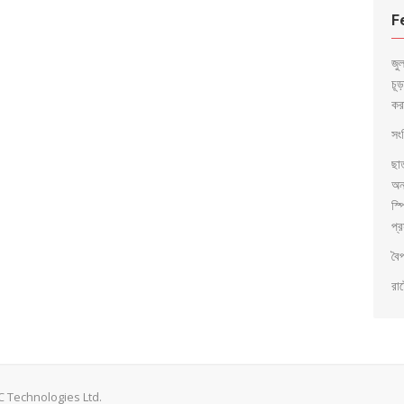
F
জু
চূ
কর
সংব
ছা
অন
স্প
প্র
বৈ
রাষ
 Technologies Ltd.