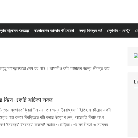
ংস্কার আন্দোলন গঠনতন্ত্র
বাংলাদেশের সংবিধান পর্যালোচনা
সদস্য নিবন্ধন ফর্ম
স্লোগান – ফেস্টুন
য
। কিন্তু মহাপ্রলয়তো শেষ হয় নাই। ভাসানীও তাই আমাদের জন্যে জীবন্ত হয়ে
L
্ত্র নিয়ে একটি ঝটিকা সফর
 চিন্তনে স্বভাবত ক্রিয়াশীল নয়, তার জন্য ‘নৈরাজ্যবাদ’ ইতিহাস বইয়ের একটা
জ্যের নাম শুনলে বিরক্তিতে বমি করার উদ্যোগ নেন, আরেকটা বিরাট অংশ
্ষণ ‘নৈরাজ্য’ ‘নৈরাজ্য’ করলেই সমাজ ও রাষ্ট্রের ওপর স্বাধীনতা ও সাম্যের