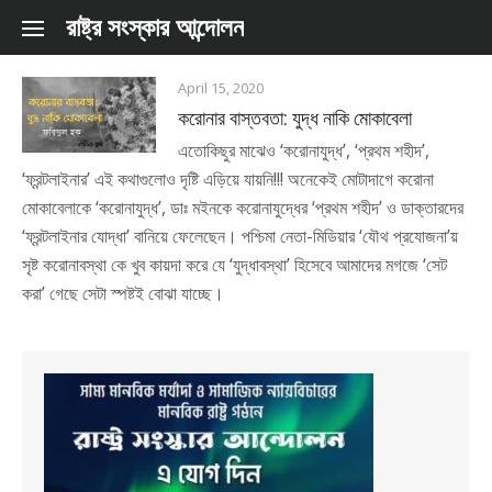
Skip to content
রাষ্ট্র সংস্কার আন্দোলন
April 15, 2020
করোনার বাস্তবতা: যুদ্ধ নাকি মোকাবেলা
এতোকিছুর মাঝেও ‘করোনাযুদ্ধ’, ‘প্রথম শহীদ’,
‘ফ্রন্টলাইনার’ এই কথাগুলোও দৃষ্টি এড়িয়ে যায়নি!!! অনেকেই মোটাদাগে করোনা
মোকাবেলাকে ‘করোনাযুদ্ধ’, ডাঃ মইনকে করোনাযুদ্ধের ‘প্রথম শহীদ’ ও ডাক্তারদের
‘ফ্রন্টলাইনার যোদ্ধা’ বানিয়ে ফেলেছেন। পশ্চিমা নেতা-মিডিয়ার ‘যৌথ প্রযোজনা’য়
সৃষ্ট করোনাবস্থা কে খুব কায়দা করে যে ‘যুদ্ধাবস্থা’ হিসেবে আমাদের মগজে ‘সেট
করা’ গেছে সেটা স্পষ্টই বোঝা যাচ্ছে।