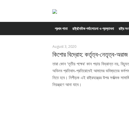
Skip to content
প্রথম পাতা
রাষ্ট্রনৈতিক পর্যালোচনা ও প্রস্তাবনা
রাষ্ট্র স
August 3, 2020
কিশোর বিদ্রোহ: কর্তৃত্ব-নেতৃত্ব-অরাজ
তারা কোন ‘তৃতীয় পক্ষের’ কান পড়ায় বিভ্রান্ত নয়, বিচ্
অভিনব প্রতিবাদ-প্রতিরোধেই আমাদের ভবিষ্যতের কর্মপ
নিতে হবে। নিপীড়ক এই রাষ্ট্রযন্ত্রের উপর সর্বাত্মক সামা
নিয়ন্ত্রণে আনা যাবে।