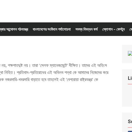
ংস্কার আন্দোলন গঠনতন্ত্র
বাংলাদেশের সংবিধান পর্যালোচনা
সদস্য নিবন্ধন ফর্ম
স্লোগান – ফেস্টুন
য
যুত নয়, পক্ষপাতদুষ্ট নয়। তারা ‘সেলফ ম্যানেজমেন্টে’ দীক্ষিত। তাদের এই অহিংস
ন্থা নিহিত। প্রতিবাদ-প্রতিরোধের এই অভিনব পন্থা কে আমাদের নিজেদের করে
L
জিক নজরদারি-খবরদারি বাড়াতে হবে তাহলেই এই ‘বেপরোয়া রাষ্ট্রযন্ত্র’ কে
S