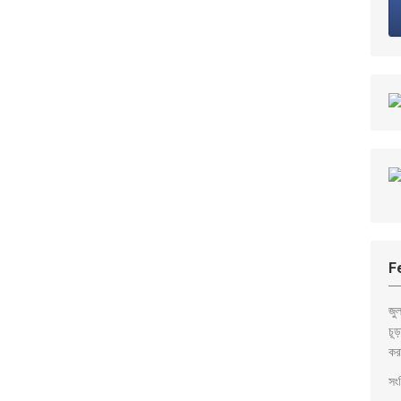
F
জু
চূ
কর
সংব