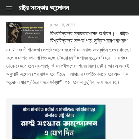
Skip to content
রাষ্ট্র সংস্কার আন্দোলন
June 18, 2020
বিশ্ববিদ্যালয় স্বায়ত্তশাসন অর্থায়ন।। রাষ্ট্র-
বিশ্ববিদ্যালয় সম্পর্ক পাঠ: মুক্তিপরায়ণ রূপকল্প
নয়া উদারবাদী শাসকতার দাপটে জ্ঞানের সঙ্গে জীবন-সমাজ-সংস্কৃতির দুরত্ব বাড়ছে।
ফলে ক্রমাগত জ্ঞান পরিণত হচ্ছে টেকনোক্রাটিক পারফরমেন্সের বিষয়ে। এর খপ্পর
থেকে বেরুতে হলে স্ব-প্রশ্ন জীবন পরীক্ষণের দর্শনের বিকল্প নেই। আর এ জন্যই
অকুপাই আন্দোলন প্রাসঙ্গিক হয়ে উঠছে। আমাদের সংগঠিত করতে হবে এমন এক
আন্দোলন যার প্রতিরোধ হবে সর্বব্যাপী, গঠন হবে আনুভূমিক, ভাষা হবে নতুন।