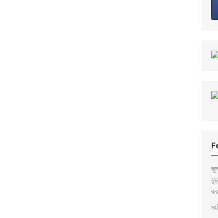
F
জু
চূ
কর
সংব