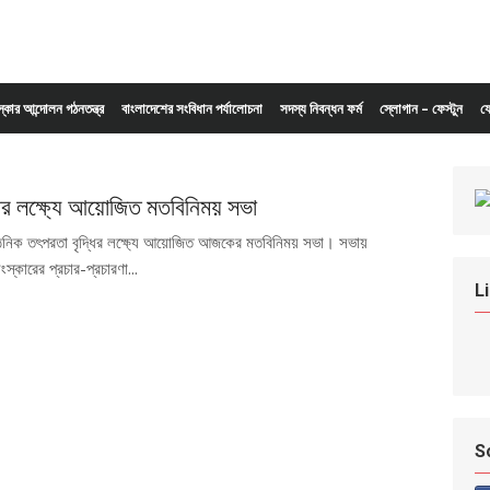
ংস্কার আন্দোলন গঠনতন্ত্র
বাংলাদেশের সংবিধান পর্যালোচনা
সদস্য নিবন্ধন ফর্ম
স্লোগান – ফেস্টুন
য
র লক্ষ্যে আয়োজিত মতবিনিময় সভা
গঠনিক তৎপরতা বৃদ্ধির লক্ষ্যে আয়োজিত আজকের মতবিনিময় সভা। সভায়
ংস্কারের প্রচার-প্রচারণা...
L
S