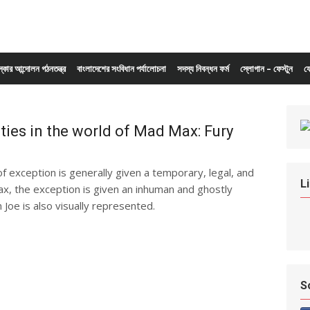
ংস্কার আন্দোলন গঠনতন্ত্র
বাংলাদেশের সংবিধান পর্যালোচনা
সদস্য নিবন্ধন ফর্ম
স্লোগান – ফেস্টুন
য
ities in the world of Mad Max: Fury
f exception is generally given a temporary, legal, and
L
x, the exception is given an inhuman and ghostly
 Joe is also visually represented.
S