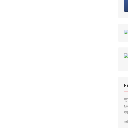
F
জু
চূ
কর
সংব