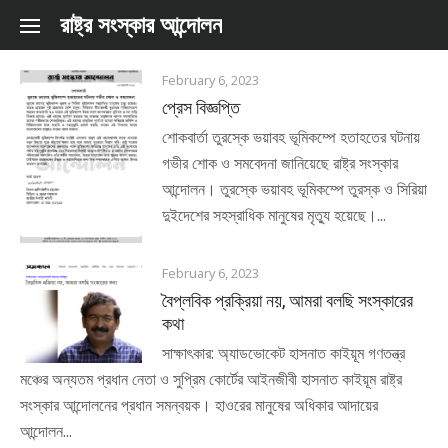
Skip to content
রাষ্ট্র সংস্কার আন্দোলন
February 6, 2023
প্রেস বিজ্ঞপ্তি
শোকবার্তা তুরস্কে ভয়াবহ ভূমিকম্পে হতাহতের ঘটনায়
গভীর শোক ও সমবেদনা জানিয়েছে রাষ্ট্র সংস্কার
আন্দোলন। তুরস্কে ভয়াবহ ভূমিকম্পে তুরস্ক ও সিরিয়া
দুইদেশের সহস্রাধিক মানুষের মৃত্যু হয়েছে।...
February 6, 2023
বৈপ্লবিক প্রক্রিয়া নয়, আমরা বলছি সংস্কারের
কথা
সাক্ষাৎকার: অ্যাডভোকেট হাসনাত কাইয়ূম গণতন্ত্র
মঞ্চের অন্যতম প্রধান নেতা ও সুপ্রিম কোর্টের আইনজীবী হাসনাত কাইয়ূম রাষ্ট্র
সংস্কার আন্দোলনের প্রধান সমন্বয়ক। হাওরের মানুষের অধিকার আদায়ের
আন্দোলন...