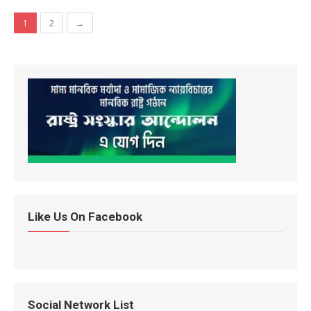
Posts navigation
1
2
→
Like Us On Facebook
Social Network List