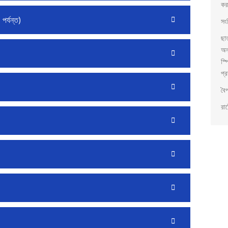
কর
পর্যন্ত)
সংব
ছা
অন
স্প
প্র
বৈ
রাষ