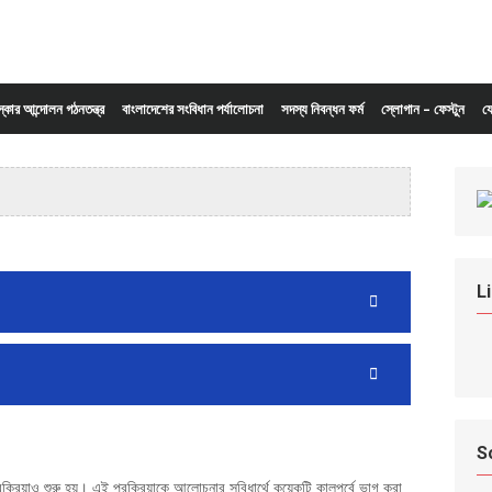
ংস্কার আন্দোলন গঠনতন্ত্র
বাংলাদেশের সংবিধান পর্যালোচনা
সদস্য নিবন্ধন ফর্ম
স্লোগান – ফেস্টুন
য
L
S
রক্রিয়াও শুরু হয়। এই প্রক্রিয়াকে আলোচনার সুবিধার্থে কয়েকটি কালপর্বে ভাগ করা