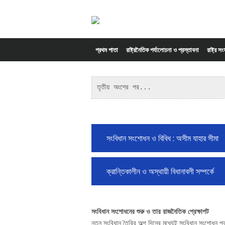
Skip to content
প্রথম পাতা
রাষ্ট্রনৈতিক পর্যালোচনা ও প্রস্তাবনা
রাষ্ট্র স
তৃতীয় অংশের পর...
সংবিধান সংশোধন ও বিবিধ : অসীম যাহার সীমা
ক্রান্তিকালীন ও অস্থায়ী বিধানাবলী সম্পর্কে
সংবিধান সংশোধনের শুরু ও তার রাজনৈতিক প্রেক্ষাপট
নতুন সংবিধান তৈরির অল্প দিনের মধ্যেই সংবিধান সংশোধন প্