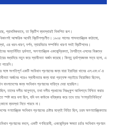
েছে, প্রাথমিকভাবে, তা ব্রিটিশ ব্যবস্থারই বিকশিত রূপ।
কাংশই আক্ষরিক অর্থেই ব্রিটিশপ্রণীত। ১৯৩৫ সালের শাসনতান্ত্রিক কাঠামো,
স্থা, এর ধরন-ধারণ, দর্শন, ন্যায়বিচার সম্পর্কিত ধারণা সবই ব্রিটিশদের।
অন্তর্নিহিত দুর্বলতা, অগণতান্ত্রিক এককেন্দ্রিকতা, বৈপরীত্য এসবের বিরুদ্ধে
াইয়ের মধ্যদিয়ে নতুন করে স্বাধীনতা অর্জন করেছে। কিন্তু দুর্ভাগ্যজনক সত্য হলো, এ
তে পারেনি।
নের সঙ্গে সংগতিপূর্ণ একটি সংবিধান প্রণয়নের জন্য যারা ইয়াহিয়া খানের এল.এফ.ও’-র
স্বাধীনতা অর্জনের পরেও স্বাধীনতার জন্য যারা প্রত্যক্ষ লড়াইয়ে নিয়োজিত ছিলেন,
ন বাংলাদেশের জন্য সংবিধান প্রণয়নের দায়িত্ব দেয়া হয়েছিল।
েছিল, তাদের দলীয় আনুগত্য, তথা দলীয় প্রধানের নিরঙ্কুশ আধিপত্য নিশ্চিত করার
ে স্পষ্ট করে বলা ছিল, যদি দল কাউকে বহিষ্কার করে তবে তার ‘গণপ্রতিনিধিত্ব’
কোনো ব্যবস্থা নিতে পারবে না।
শের গণতান্ত্রিক সংবিধান প্রণয়নের চেষ্টার মধ্যেই নিহিত ছিল, চরম অগণতান্ত্রিকতার
সংবিধান প্রণয়নের বদলে, একটি গণবিরোধী, এককেন্দ্রিক ক্ষমতা চর্চার সংবিধান প্রণয়ন