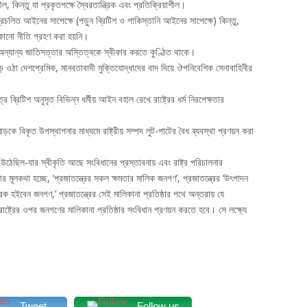
 কিন্তু যা প্রকৃতপক্ষে স্বৈরতান্ত্রিক এবং প্রতিক্রিয়াশীল।
রচলিত আইনের সাপেক্ষে (পড়ুন ব্রিটিশ ও পাকিস্তানি আইনের সাপেক্ষে) কিন্তু,
কোনো নীতি গ্রহণ করা হয়নি।
অন্যান্য জাতিসত্তার অস্তিত্বকে স্বীকার করতে কুণ্ঠিত থাকে।
ে ওঠা দেশপ্রেমিক, মানবতাবাদী মুক্তিযোদ্ধাদের বাদ দিয়ে ঔপনিবেশিক সেনাবাহিনীর
 ব্রিটিশ অনুসৃত বিভিন্ন ধর্মীয় আইন বহাল রেখে রাষ্ট্রের ধর্ম নিরপেক্ষতার
োড়কে বিকৃত উপস্থাপনার মাধ্যমে রাষ্ট্রীয় সম্পদ লুট-পাটের বৈধ ব্যবস্থা প্রণয়ন করা
 উঠেছিল-যার স্বীকৃতি আছে সংবিধানের প্রস্তাবনায় এবং রাষ্ট্র পরিচালনার
মূলকথা হচ্ছে, ‘প্রজাতন্ত্রের সকল ক্ষমতার মালিক জনগণ’, প্রজাতন্ত্রের ‘উৎপাদন
্ত্রক হইবেন জনগণ,’ প্রজাতন্ত্রের সেই মালিকানা প্রতিষ্ঠার পথে অন্তরায় যে
াষ্ট্রের ওপর জনগণের মালিকানা প্রতিষ্ঠার সংবিধান প্রণয়ন করতে হবে। সে লক্ষ্যে
Tweet
Follow us