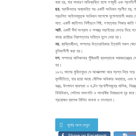
করা হয়, যার সাধারণ অভিব্যক্তি হলো গণমুখী এবং প্রগতিশীল,
ছয়.
স্বাধীনতার অব্যবহিত পর একটি সংবিধান প্রণীত হয়, প্
প্রচলিত আইনসমূহকে সংবিধান সাপেক্ষে যুগোপযোগী করার 
সাত. একটি জাতিগত নিপীড়নে পিষ্ট, গণহত্যার শিকার জাতি 
আট.
একটি দীর্ঘ সংগ্রাম ও সশস্ত্র লড়াইয়ের ভেতর দিয়ে গড়
কাছে রাষ্ট্রের নিরাপত্তার দায়িত্ব তুলে দেয়া হয়।
নয়.
ব্যক্তিজীবন, সম্পদের উত্তরাধিকার ইত্যাদি সকল ক্ষেত্রে
বুলিবাগীশী করা হয়।
দশ.
সম্পদের মালিকানার পুঁজিবাদী ব্যবস্থাকে সমাজতন্ত্রের ম
হয়।
১৯৭১ সালের মুক্তিযুদ্ধ যে আকাক্সক্ষা আর স্বপ্ন নিয়ে গড়ে
মূলনীতিতে, যার ছায়া আছে মৌলিক অধিকার অধ্যায়ে, এবং যার 
যন্ত্র, উৎপাদন ব্যবস্থা ও বণ্টন প্রণালীসমূহের মালিক, নিয়ন
বিধিবিধান, সেইসব অসংগতি ও সাংঘর্ষিক বিষয়গুলো দূর করে র
প্রয়োজন ব্যাপক মিলিত ভাবনা ও তৎপরতা।
পূর্বের অংশ দেখুন
Share on Facebook