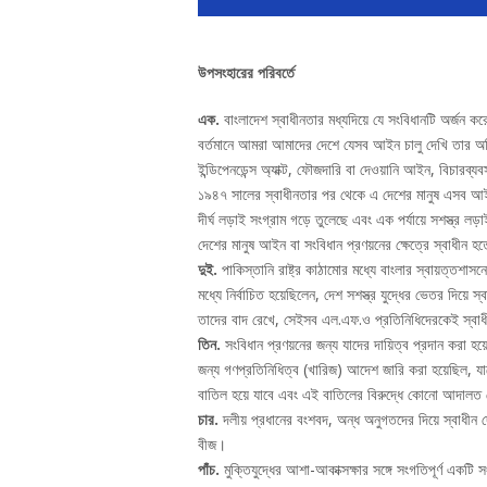
উপসংহারের পরিবর্তে
এক.
বাংলাদেশ স্বাধীনতার মধ্যদিয়ে যে সংবিধানটি অর্জন কর
বর্তমানে আমরা আমাদের দেশে যেসব আইন চালু দেখি তার অধি
ইন্ডিপেনডেন্স অ্যাক্ট, ফৌজদারি বা দেওয়ানি আইন, বিচারব্যব
১৯৪৭ সালের স্বাধীনতার পর থেকে এ দেশের মানুষ এসব আইনের 
দীর্ঘ লড়াই সংগ্রাম গড়ে তুলেছে এবং এক পর্যায়ে সশস্ত্র লড়
দেশের মানুষ আইন বা সংবিধান প্রণয়নের ক্ষেত্রে স্বাধীন হ
দুই.
পাকিস্তানি রাষ্ট্র কাঠামোর মধ্যে বাংলার স্বায়ত্তশাস
মধ্যে নির্বাচিত হয়েছিলেন, দেশ সশস্ত্র যুদ্ধের ভেতর দিয়ে 
তাদের বাদ রেখে, সেইসব এল.এফ.ও প্রতিনিধিদেরকেই স্বাধী
তিন.
সংবিধান প্রণয়নের জন্য যাদের দায়িত্ব প্রদান করা হয়
জন্য গণপ্রতিনিধিত্ব (খারিজ) আদেশ জারি করা হয়েছিল, যাত
বাতিল হয়ে যাবে এবং এই বাতিলের বিরুদ্ধে কোনো আদালত 
চার.
দলীয় প্রধানের বংশবদ, অন্ধ অনুগতদের দিয়ে স্বাধীন দে
বীজ।
পাঁচ.
মুক্তিযুদ্ধের আশা-আকাক্সক্ষার সঙ্গে সংগতিপূর্ণ একটি 