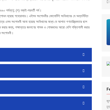
৯০ পর্যন্ত); (গ) নব্বই-পরবর্তী পর্ব।
ংশোধন হয়েছে পনেরোবার। এইসব সংশোধনীর কোনোটিই সংবিধানের যে অন্তর্নিহিত
ষেত্রে এসব সংশোধনী আনা হয়েছে সংবিধানের মধ্যে যে আপাত গণতান্ত্রিকতার ছাপ
করার জন্য, পক্ষান্তরে জনগণের শাসক ও শোষকদের আরো বেশি শক্তিশালী করার
রথম সংশোধনী।
F
জু
চূ