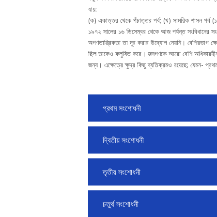
যায়:
(ক) একাত্তর থেকে পঁচাত্তর পর্ব; (খ) সামরিক শাসন পর্ব (১৯
১৯৭২ সালের ১৬ ডিসেম্বর থেকে আজ পর্যন্ত সংবিধানের স
অগণতান্ত্রিকতা তা দূর করার উদ্যোগ নেয়নি। বেশিরভাগ ক্
ছিল তাকেও কলুষিত করে। জনগণকে আরো বেশি অধিকারহীন 
জন্য। এক্ষেত্রে ক্ষুদ্র কিছু ব্যতিক্রমও রয়েছে; যেমন- প্
প্রথম সংশোধনী
দ্বিতীয় সংশোধনী
তৃতীয় সংশোধনী
চতুর্থ সংশোধনী