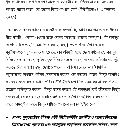
খুঁজতে থাকেন। তখনি জনগণ মাস্তান, সন্ত্রাসী এবং বিভিন্ন মাফিয়া নেতাদের
আশ্রয় গ্রহণ করেন এবং তাদের বিচার সেখানে চান” (বিডিনিউজ২৪, ৩ অক্টোবর
২০২০)।
এখন বলতে পারেন ধর্ষনের সঙ্গে এইসবের সম্পর্ক কি, আমি কেন ধান ভানতে শীবের
গীত গাইছি। কেননা এগুলো হচ্ছে দেশের আইনের শাসনের অবস্থা। এই অবস্থা
আকাশ থেকে পড়েনি, এটা তৈরি করা হয়েছে। ক্ষমতাসীনরা তৈরি করেছে।
প্রতিষ্ঠানগুলো চূর্ণ করে দেয়া হয়েছে, যার পরিণতি হচ্ছে দেশে ধর্ষনের হোতারা বুক
চিতিয়ে চলতে পারেন, লুটেরার বুক চিতিয়ে চলতে পারেন, আপনার অধিকার যারা লুট
করেছে তাঁরা ক্ষমতার দম্ভ দেখাতে পারেন। বাকি সব চলবে আর ‘সামজিক
আন্দোলনের’ মাধ্যমে ধর্ষনের মোকাবেলা করবেন এটা বলতেই পারেন, কিন্ত আপনিও
জানেন এগুলো কথার কথা। পরিবার নীতি-নৈতিকতা শিক্ষা দেয়া হয় না বলে পিতা-
মাতাকে অভিযুক্ত করবেন, কিন্ত যাদের কারনে এই অবস্থার তৈরি তাঁদেরকে কিছুই
বলবেন না, যে জবাবদিহির অভাবে এই অবস্থার তৈরি সেই বিষয়ে বলবেন না —
তাতে আত্মতৃপ্তি আছে কিন্ত দায়িত্ব পালনের কোনও ইঙ্গিত নেই।
লেখক: যুক্তরাষ্ট্রের ইলিনয় স্টেট ইউনিভার্সিটির রাজনীতি ও সরকার বিভাগের
ডিস্টিংগুইশড প্রফেসর এবং আটলান্টিক কাউন্সিলের অনাবাসিক সিনিয়র ফেলো