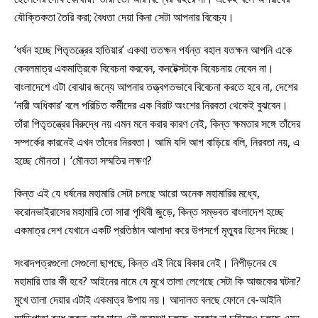
যৌক্তিকতা তৈরি করা; বৈধতা দেয়া কিনা সেটা আপনার বিবেচ্য।
‘ধর্ষন হচ্ছে পিতৃতন্ত্রের হাতিয়ার’ একথা ততক্ষন পর্যন্ত বহাল যতক্ষন আপনি একে
কেবলমাত্র একমাত্রিকে বিবেচনা করবেন, কনটেক্সটকে বিবেচনায় নেবেন না।
বাংলাদেশে এটা বোঝার জন্যে আপনার তত্ত্বগতভাবে বিবেচনা করতে হবে না, দেশের
‘নারী অধিকার’ বলে পরিচিত কর্মীদের এক বিরাট অংশের নিরবতা থেকেই বুঝবেন।
তাঁরা পিতৃতন্ত্রের বিরুদ্ধে নয় এমন মনে করার কারণ নেই, কিন্ত ক্ষমতার সঙ্গে তাঁদের
সম্পর্কের কারনেই এখন তাঁদের নিরবতা। আমি যদি আগ বাড়িয়ে বলি, নিরবতা নয়, এ
হচ্ছে মৌনতা। ‘মৌনতা সম্মতির লক্ষণ?
কিন্ত এই যে ধর্ষনের মহামারি সেটা চলছে আরো অনেক মহামারির মধ্যে,
করোনভাইরাসের মহামারি তো সারা পৃথিবী জুড়ে, কিন্ত সম্ভবত বাংলাদেশ হচ্ছে
একমাত্র দেশ যেখানে একটি প্রতিষ্ঠান আলাদা করে উপসর্গে মৃত্যুর হিসেব দিচ্ছে।
সংবাদপত্রগুলো সেগুলো ছাপছে, কিন্ত এই নিয়ে বিকার নেই। নিপীড়নের যে
মহামারি তার কী হবে? আইনের নামে যে মুখে তালা লেগেছে সেটা কি আজকের ঘটনা?
মুখে তালা দেয়ার এটাই একমাত্র উপায় নয়। আদালত বলছে ফোনে বে-আইনি
আড়িপাতা বন্ধ করুন; তার মানে এই অবস্থা চলছে, সরকার না চাইলেও চলছে এমন