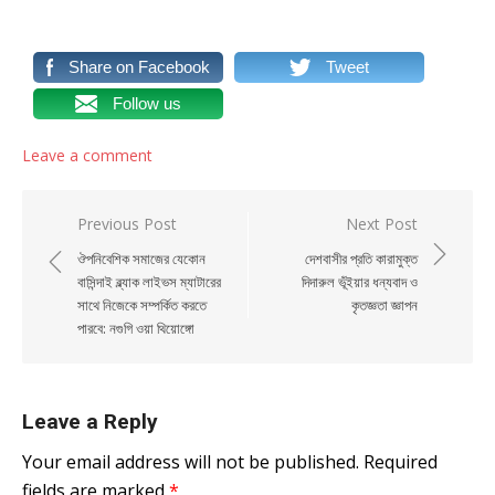
Share on Facebook
Tweet
Follow us
Leave a comment
Post navigation
Previous Post
Next Post
ঔপনিবেশিক সমাজের যেকোন
দেশবাসীর প্রতি কারামুক্ত
বাসিন্দাই ব্ল্যাক লাইভস ম্যাটারের
দিদারুল ভূঁইয়ার ধন্যবাদ ও
সাথে নিজেকে সম্পর্কিত করতে
কৃতজ্ঞতা জ্ঞাপন
পারবে: নগুগি ওয়া থিয়োঙ্গো
Leave a Reply
Your email address will not be published.
Required
fields are marked
*