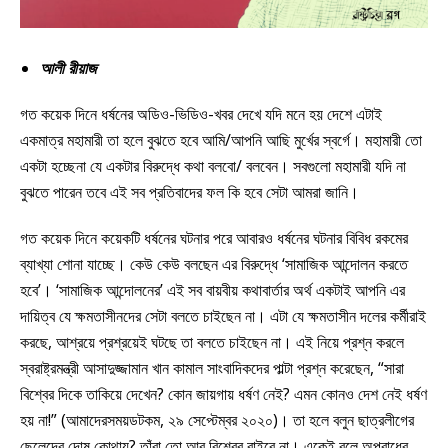
আলী রীয়াজ
গত কয়েক দিনে ধর্ষনের অডিও-ভিডিও-খবর দেখে যদি মনে হয় দেশে এটাই
একমাত্র মহামারী তা হলে বুঝতে হবে আমি/আপনি আছি মুর্খের স্বর্গে। মহামারী তো
একটা হচ্ছেনা যে একটার বিরুদ্ধে কথা বলবো/ বলবেন। সবগুলো মহামারী যদি না
বুঝতে পারেন তবে এই সব প্রতিবাদের ফল কি হবে সেটা আমরা জানি।
গত কয়েক দিনে কয়েকটি ধর্ষনের ঘটনার পরে আবারও ধর্ষনের ঘটনার বিবিধ রকমের
ব্যাখ্যা শোনা যাচ্ছে। কেউ কেউ বলছেন এর বিরুদ্ধে ‘সামাজিক আন্দোলন করতে
হবে’। ‘সামাজিক আন্দোলনের’ এই সব বায়বীয় কথাবার্তার অর্থ একটাই আপনি এর
দায়িত্ব যে ক্ষমতাসীনদের সেটা বলতে চাইছেন না। এটা যে ক্ষমতাসীন দলের কর্মীরাই
করছে, আশ্রয়ে প্রশ্রয়েই ঘটছে তা বলতে চাইছেন না। এই নিয়ে প্রশ্ন করলে
স্বরাষ্ট্রমন্ত্রী আসাদুজ্জামান খান কামাল সাংবাদিকদের পাল্টা প্রশ্ন করেছেন, “সারা
বিশ্বের দিকে তাকিয়ে দেখেন? কোন জায়গায় ধর্ষণ নেই? এমন কোনও দেশ নেই ধর্ষণ
হয় না!” (আমাদেরসময়ডটকম, ২৯ সেপ্টেম্বর ২০২০)। তা হলে বলুন ছাত্রলীগের
ছেলেদের দোষ কোথায়? তাঁরা তো আর বিশ্বের বাইরে না। একেই বলে অপরাধের