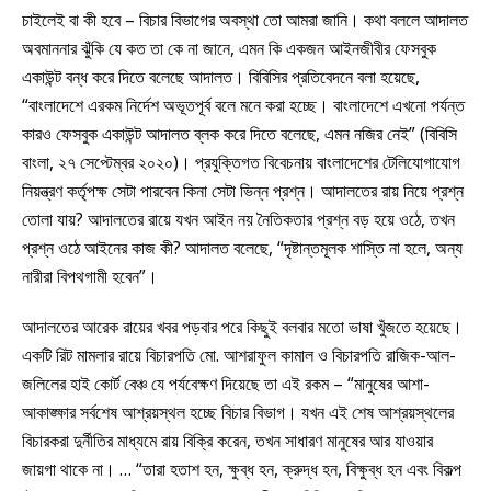
চাইলেই বা কী হবে – বিচার বিভাগের অবস্থা তো আমরা জানি। কথা বললে আদালত
অবমাননার ঝুঁকি যে কত তা কে না জানে, এমন কি একজন আইনজীবীর ফেসবুক
একাউন্ট বন্ধ করে দিতে বলেছে আদালত। বিবিসির প্রতিবেদনে বলা হয়েছে,
“বাংলাদেশে এরকম নির্দেশ অভূতপূর্ব বলে মনে করা হচ্ছে। বাংলাদেশে এখনো পর্যন্ত
কারও ফেসবুক একাউন্ট আদালত ব্লক করে দিতে বলেছে, এমন নজির নেই” (বিবিসি
বাংলা, ২৭ সেপ্টেম্বর ২০২০)। প্রযুক্তিগত বিবেচনায় বাংলাদেশের টেলিযোগাযোগ
নিয়ন্ত্রণ কর্তৃপক্ষ সেটা পারবেন কিনা সেটা ভিন্ন প্রশ্ন। আদালতের রায় নিয়ে প্রশ্ন
তোলা যায়? আদালতের রায়ে যখন আইন নয় নৈতিকতার প্রশ্ন বড় হয়ে ওঠে, তখন
প্রশ্ন ওঠে আইনের কাজ কী? আদালত বলেছে, “দৃষ্টান্তমূলক শাস্তি না হলে, অন্য
নারীরা বিপথগামী হবেন”।
আদালতের আরেক রায়ের খবর পড়বার পরে কিছুই বলবার মতো ভাষা খুঁজতে হয়েছে।
একটি রিট মামলার রায়ে বিচারপতি মো. আশরাফুল কামাল ও বিচারপতি রাজিক-আল-
জলিলের হাই কোর্ট বেঞ্চ যে পর্যবেক্ষণ দিয়েছে তা এই রকম – “মানুষের আশা-
আকাঙ্ক্ষার সর্বশেষ আশ্রয়স্থল হচ্ছে বিচার বিভাগ। যখন এই শেষ আশ্রয়স্থলের
বিচারকরা দুর্নীতির মাধ্যমে রায় বিক্রি করেন, তখন সাধারণ মানুষের আর যাওয়ার
জায়গা থাকে না। … “তারা হতাশ হন, ক্ষুব্ধ হন, ক্রুদ্ধ হন, বিক্ষুব্ধ হন এবং বিকল্প