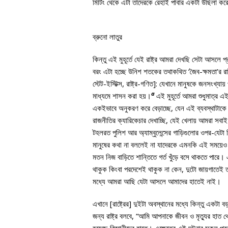
মিটিং থেকে এটা তাদেরকে রেহাই পাবার একটা উছিলা করে
ব্রুনো লাতুর
কিন্তু এই মুহূর্তে যেই রাষ্ট্র আমরা দেখছি সেটা আসল
বরং এটা হচ্ছে উনিশ শতকের তথাকথিত ‘জৈব-ক্ষমতা’র রাষ
স্টেট-ইস্টিক্স, রাষ্ট্র-গণিত]: যেখানে মানুষকে জনসংখ্যা
a
মাধ্যমে শাসন করা হয়।
এই মুহূর্তে আমরা শুধুমাত্র এ
একইভাবে অনুকরণ করে বেড়াচ্ছে, যেন এই ব্যবস্থাটাকে সা
রাজনীতির ক্যারিকেচার দেখাচ্ছি, যেই খেলায় আমরা সবা
টহলরত পুলিশ আর অ্যাম্বুলেন্সের গাড়িগুলোর ওপর-যে
মানুষের কথা না বললেই না যাদেরকে এমনকি এই সময়েও 
মতন নিজ বাড়িতে শান্তিতে গর্ত খুঁড়ে বসে থাকতে পারে।
থাকুক কিংবা পরদেশেই থাকুক না কেন, দুটো জায়গাতেই 
মধ্যে আমরা আছি যেটা আসলে আমাদের হাতেই নাই।
এখানে [রাষ্ট্রের] দুইটা অবস্থানের মধ্যে কিন্তু একটা 
জন্য রাষ্ট্র বলবে, “আমি আপনাকে জীবন ও মৃত্যুর হাত থেকে