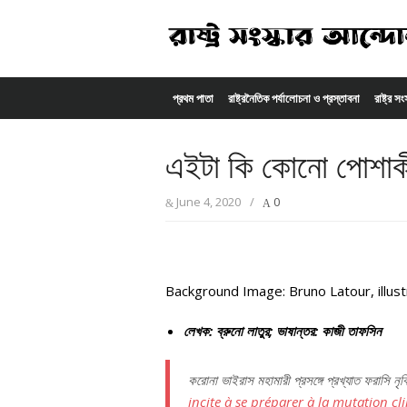
Skip to content
প্রথম পাতা
রাষ্ট্রনৈতিক পর্যালোচনা ও প্রস্তাবনা
রাষ্ট্র স
এইটা কি কোনো পোশাক
June 4, 2020
/
0
Background Image: Bruno Latour, illust
লেখক: ব্রুনো লাতুর; ভাষান্তর: কাজী তাফসিন
করোনা ভাইরাস মহামারী প্রসঙ্গে প্রখ্যাত ফরাসি নৃবি
incite à se préparer à la mutation c