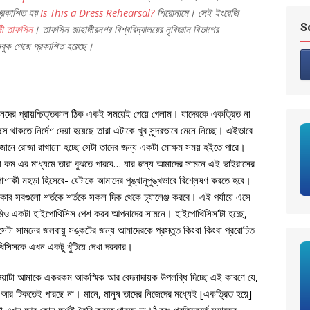
প্রকাশিত হয়
Is This a Dress Rehearsal?
শিরোনামে। সেই ইংরেজি
S
ী তাফসিন
। তাফসিন জাহাঙ্গীরনগর বিশ্ববিদ্যালয়ের নৃবিজ্ঞান বিভাগের
র ফেসবুক পেজে প্রকাশিত হয়েছে।
নদের প্রায়শ্চিত্তকাল ঠিক একই সময়েই পেয়ে গেলাম। যাদেরকে একত্রিত না
 বসে থাকতে নির্দেশ দেয়া হয়েছে তারা এটাকে খুব সুন্দরভাবে মেনে নিচ্ছে। এইভাবে
জানে রোজা রাখানো হচ্ছে সেটা তাদের জন্য একটা মোক্ষম সময় হইতে পারে।
টা কম এর মাধ্যমে তারা বুঝতে পারবে… যার জন্য আমাদের সামনে এই ভাইরাসের
শাকী মহড়া হিসেবে- যেটাকে আমাদের পুঙ্খানুপুঙ্খভাবে বিশ্লেষণ করতে হবে।
কার সবগুলো শর্তকে শর্তকে সকল দিক থেকে চ্যালেঞ্জ করবে। এই পর্যায়ে এসে
মিও একটা হাইপোথিসিস পেশ করব আপনাদের সামনে। হাইপোথিসিস’টা হচ্ছে,
েটা সামনের জলবায়ু সঙ্কটের জন্য আমাদেরকে প্রস্তুত কিংবা কিংবা প্ররোচিত
িসিসকে এখন একটু খুঁটিয়ে দেখা দরকার।
়াটা আমাকে একরকম আকস্মিক আর বেদনাদায়ক উপলব্ধি দিচ্ছে এই কারণে যে,
ন আর টিকতেই পারছে না। মানে, মানুষ তাদের নিজেদের মধ্যেই [একত্রিত হয়ে]
২