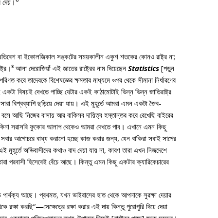
 দেয়।
ে প্রতিবেশ বা ইকোলজিকাল সঙ্কটের সময়কালীন একুশ শতকের কোনও রাষ্ট্র না;
৪
্ট্র।
আলা দেরোজিয়াঁ এই জাতের রাষ্ট্রের নাম দিয়েছেন
Statistics
[পড়ুন
য় পরিণত করে তাদেরকে বিশেষজ্ঞের ক্ষমতার মাধ্যমে ওপর থেকে সীমানা নির্ধারণের
ই একটা বিষয়ই দেখতে পাচ্ছি যেটার একই কাঠামোটাই ভিন্ন ভিন্ন জাতিরাষ্ট্র
রা বিশ্বব্যাপি ছড়িয়ে দেয়া যায়। এই মুহূর্তে আমরা এমন একটা জৈব-
ই বসে আছি নিজের বাসায় আর বাকিসব দায়িত্ব হস্তান্তর করে রেখেছি বাইরের
টা কিনা সরাসরি ফুকোর আলাপ থেকেও আমরা দেখতে পাব। এখানে এমন কিছু
সবার আগোচরে বাধ্য করানো হচ্ছে কাজ করার জন্য, যেন বাকিরা সবাই সাপের
 এই মুহূর্তে অভিবাসীদের কথাও বাদ দেয়া যায় না, কারণ তারা এখন নিজদেশে
তারা পরবাসী হিসেবেই বেঁচে আছে। কিন্তু এমন কিছু একটার ক্যারিকেচারের
বড় পার্থক্য আছে। প্রথমত, যখন ভাইরাসের হাত থেকে আপনাকে সুরক্ষা দেয়ার
 রক্ষা করছি”—সেক্ষেত্রে রক্ষা করার এই দায় কিন্তু পুরোপুরি দিয়ে দেয়া