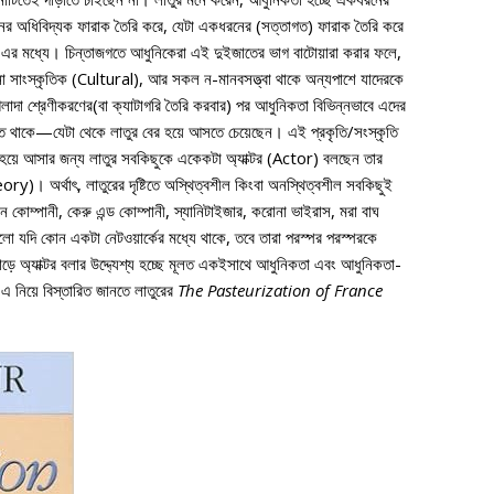
ধরনের অধিবিদ্যক ফারাক তৈরি করে, যেটা একধরনের (সত্তাগত) ফারাক তৈরি করে
মধ্যে। চিন্তাজগতে আধুনিকেরা এই দুইজাতের ভাগ বাটোয়ারা করার ফলে,
া সাংস্কৃতিক (Cultural), আর সকল ন-মানবসত্ত্বা থাকে অন্যপাশে যাদেরকে
াদা শ্রেণীকরণের(বা ক্যাটাগরি তৈরি করবার) পর আধুনিকতা বিভিন্নভাবে এদের
তে থাকে—যেটা থেকে লাতুর বের হয়ে আসতে চেয়েছেন। এই প্রকৃতি/সংস্কৃতি
ের হয়ে আসার জন্য লাতুর সবকিছুকে একেকটা অ্যাক্টর (Actor) বলছেন তার
)। অর্থাৎ, লাতুরের দৃষ্টিতে অস্থিত্বশীল কিংবা অনস্থিত্বশীল সবকিছুই
কোম্পানী, কেরু এন্ড কোম্পানী, স্যানিটাইজার, করোনা ভাইরাস, মরা বাঘ
ুলো যদি কোন একটা নেটওয়ার্কের মধ্যে থাকে, তবে তারা পরস্পর পরস্পরকে
়ে অ্যাক্টর বলার উদ্দ্যেশ্য হচ্ছে মূলত একইসাথে আধুনিকতা এবং আধুনিকতা-
িয়ে বিস্তারিত জানতে লাতুরের
The Pasteurization of France