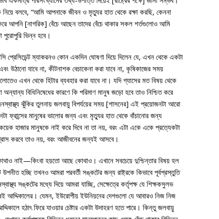
াব একমাত্র পরিসংখ্যানের তথ্য-উপাত্ত দিয়েই [রাষ্ট্রের পক্ষে] জানা সম্ভব।
 ঝুঁকি নিয়ে বলবে, “আমি আপনাকে জীবন ও মৃত্যুর হাত থেকে রক্ষা করছি, কেননা
 করে আপনি [নাগরিক] বেঁচে আছেন তাদের বেঁচে থাকার সকল শর্তগুলোও আমি
া পুরোপুরি ভিন্ন হবে।
াসি প্রেসিডেন্ট ম্যাকরনও কোন একদিন ঘোষণা দিয়ে দিলেন যে, এখন থেকে একটা
বে এবং উঠানো যাবে না, কীটনাশক বেচাকেনা করা যাবে না, কৃষিকাজের সময়
গুলোতেও এখন থেকে হিটার ব্যবহার করা যাবে না। যদি গ্যাসের মত বিষয় থেকে
 অন্যান্য বিধিনিষেধের কারণে কি পরিমাণ মানুষ জড়ো হবে তাও নিশ্চিত করে
্বাস্থ্য ঝুঁকির তুলনায় জলবায়ু বিপর্যয়ের সময় [শাসনের] এই প্রয়োজনটা আরো
 ফ্রান্সের মানুষের ভালোর জন্য এবং মৃত্যুর হাত থেকে বাঁচানোর জন্য
 কয়েক হাজার মানুষকে নাই করে দিবে না তা নয়, বরং এটা একে একে প্রত্যেকটা
গ্রাস করবে তাও নয়, বরং আজীবনের জন্যই আসবে।
ে কোথাও নাই—কিংবা হয়তো আছে কোথাও। এখানে সবচেয়ে দুশ্চিন্তার বিষয় হল
ত হচ্ছি তখনও আমরা পরবর্তী সঙ্কটের জন্য রাষ্ট্রকে কিভাবে পূর্বপ্রস্তুতি
স্থ্য সঙ্কটের মধ্যে দিয়ে আমরা যাচ্ছি, সেক্ষেত্রে কর্তৃপক্ষ যে শিক্ষকসুলভ
ো খুবই আদ্দিকালের। যেমন, ইউরোপীয় ইউনিয়নের দেশগুলো যে আবারও নিজ নিজ
্দিকালে হঠাৎ ফিরে যাওয়ার চেষ্টার একটা উদাহরণ হতে পারে। কিন্তু জলবায়ু