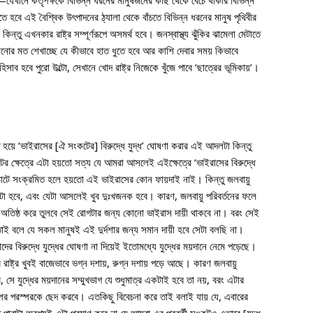
টা—যেখানে কর্তৃপক্ষকে বিভিন্ন ধরনের মানুষজনের কাছ থেকে বেঁচে থাকার বিভিন্ন
 হবে এই বৈশ্বিক উৎপাদনের ঠ্যালা থেকে বাঁচতে বিভিন্ন ধরনের মানুষ পৃথিবীর
িন্তু এখনকার রাষ্ট্র সম্পূর্ণরূপে অসমর্থ হবে। জনস্বাস্থ্য ঝুঁকির ঝামেলা মেটাতে
েখানোর মত শেখাচ্ছে যে কীভাবে হাত ধুতে হবে আর কাশি দেবার সময় কিভাবে
সাব হবে পুরো উল্টো, সেখানে খোদ রাষ্ট্র নিজেকে খুঁজে পাবে ‘ছাত্রের ভূমিকায়’।
য়ে ‘ভাইরাসের [ঐ সংকটের] বিরুদ্ধে যুদ্ধ’ ঘোষণা করার এই আদলটা কিন্তু
টের ক্ষেত্রে এটা হয়তো সত্য যে আমরা আসলেই এইক্ষেত্রে ‘ভাইরাসের বিরুদ্ধে
টে সংক্রমিত হলে হয়তো এই ভাইরাসের কোন ফায়দাই নাই। কিন্তু জলবায়ু
উল্টো হবে, এবং যেটা আসলেই খুব দুঃখজনক হবে। কারণ, জলবায়ু পরিবর্তনের ফলে
ে অতিষ্ঠ করে তুলবে সেই রোগটার জন্য কোনো ভাইরাস দায়ী থাকবে না। বরং সেই
তাই বলে যে সকল মানুষই এই দুর্দশার জন্য সমান দায়ী হবে সেটা বলছি না।
দের বিরুদ্ধে যুদ্ধের ঘোষণা না দিয়েই ইতোমধ্যে যুদ্ধের ময়দানে নেমে পড়েছে।
ষ্ট্র খুবই বাজেভাবে ভগ্ন দশায়, রুগ্ন দশায় পড়ে আছে। কারণ জলবায়ু
গবে, সে যুদ্ধের ময়দানের সম্মুখভাগ যে শুধুমাত্র একটাই হবে তা নয়, বরং এটার
স্পর পরস্পরকে ছেদ করবে। এতকিছু বিবেচনা করে তাই বলাই যায় যে, এবারের