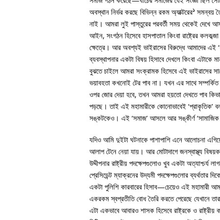
সমাজ গঠন করেছে—ধাঁচের সমাজের যেই সংজ্ঞা ছিল সে
১
অবস্থান নির্ভর করছে বিভিন্ন রকম অ্যাক্টরের
সমন্বয় 
নাই। আমরা লুই পাস্তুরের পরবর্তী সময় থেকেই দেখে আ
আইন, সংগঠন হিসেবে হাসপাতাল কিংবা রাষ্ট্রের কলকব্জ
ক্ষেত্রে। আর অবশ্যই ভাইরাসের বিরুদ্ধে আমাদের এই ‘যুদ
ব্যবস্থাপনার একটা বিষয় হিসাবে দেখলে কিংবা এটাকে মান
বুঝতে চাইলে আমরা সংক্রামক হিসেবে এই ভাইরাসের সাথে
ভয়াবহতা কখনোই টের পাব না। যখন এর সাথে সম্পর্কিত পুরো
ওপর জোর দেয়া হবে, তখন আমরা হয়তো দেখতে পাব কিভাবে এ
পড়ছে। তাই এই মহামারীকে কোনোভাবেই ‘প্রাকৃতিক’ বলা যায়
সঙ্কটকেও। এই ‘সমাজ’ আসলে আর সঙ্কীর্ণ ‘সামাজিক 
যদিও আমি দুইটা ঘটনাকে পাশাপাশি এনে আলোচনা এগিয়ে 
আলাপ টেনে নেয়া যায়। আর মোটাদাগে জনস্বাস্থ্য বিষয
উদ্দীপনার রাষ্ট্রীয় পদক্ষেপগুলোও খুব একটা অত্যাশ্চর
প্রেসিডেন্ট ম্যাক্রনের উদ্যমী পদক্ষেপগুলোর ব্যর্থতার 
একটা পুলিশি কারবারের হিসাব—চেয়েও এই মহামারী আমাদে
একরকম স্বপ্রতীতি বোধ তৈরি করতে পেরেছে যেখানে তার
এটা একভাবে আবারও শাসক হিসেবে রাষ্ট্রকে ও রাষ্ট্রীয়