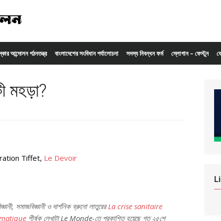
ংস্কার আন্দোলন গঠনতন্ত্র
বাংলাদেশের সংবিধান পর্যালোচনা
সদস্য নিবন্ধন ফর্ম
স্লোগান – ফেস্টুন
য
ী মহড়া?
ration Tiffet,
Le Devoir
L
জ্ঞানী, সমাজবিজ্ঞানী ও দার্শনিক ব্রুনো লাতুরের
La crise sanitaire
limatique
শীর্ষক লেখাটা
Le Monde
-তে প্রকাশিত হয়েছে গত ২৫শে