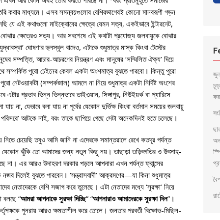
টা এখন আর কোন অর্থই তৈরি করতে পারছে না।
বরং প্রতিমুহূর্তে সমাজের
তৈরি করার মাধ্যমে। এসব সমন্বয়গুলোর বেশিরভাগেরই কোনো মানবরূপী গড়ন
সছি যে এই কথাগুলো মাইক্রোবের ক্ষেত্রে যেমন সত্য, একইভাবে ইন্টারনেট,
া বোঝার ক্ষেত্রেও সত্য। আর সবশেষে এই কথাটা প্রযোজ্য জলবায়ুকে বোঝার
্ধাবস্থা’ ঘোষণার হুলস্থূল বাদেও, এটাকে শুধুমাত্র মাস্ক কিংবা টেস্টের
F
ুষের সম্পত্তি, আচার-আচরণের নিয়ন্ত্রণ এবং মানুষের ‘সম্মিলিত ঐক্য’ দিয়ে
 সম্পর্কিত পুরো চেইনের কেবল একটা অংশমাত্র বুঝতে পারবো। কিন্তু পুরো
জু
 নেটওয়ার্কটা (সম্পর্কজাল) আমলে না নিয়ে শুধুমাত্র একটা নির্দিষ্ট অংশের
চূ
টার প্রভাব ভিন্ন ভিন্নভাবে তাইওয়ান, সিঙ্গাপুর, নিউইয়র্ক বা প্যারিসে
কর
 না, যেভাবে বলা যায় না পূর্বের যেকোন দুর্ভিক্ষ কিংবা বর্তমান সময়ের জলবায়ু
সংব
পরিসরে’ আটকে নাই, বরং তাকে ছাপিয়ে গেছে সেটা অনেকদিনই হতে চলেছে।
ছা
নিতে চেয়েছি তবুও আমি জানি না এদেরকে সমান্তরালে রেখে কতদূর পর্যন্ত
অন
়ক যেকোন ঝুঁকি তো আমাদের জন্য নতুন কিছু নয়। তাছাড়া তড়িৎগতির ও উৎসাহ-
স্প
প্র
্য লাগছে না। এর আরও উদাহরণ দরকার পড়লে আপনারা এখন পর্যন্ত ফ্রান্সের
দিকে নজর দিলেই বুঝতে পারবেন। ‘সন্ত্রাসবাদী’ আক্রমণের—যা কিনা শুধুমাত্র
বৈ
র নেতাদেরকে বেশি সজাগ করে তুলেছে। এটা নেতাদের মধ্যে ‘সুরক্ষা’ নিয়ে
রাষ
া বলছে “
আমরা আপনাকে সুরক্ষা দিচ্ছি
” “
আপনারাও আমাদেরকে সুরক্ষা দিন
”।
 কর্তৃপক্ষকে পুনরায় আরও ক্ষমতাশীল করে তোলে। জনতার পরবর্তী বিক্ষোভ-মিছিল-
৩