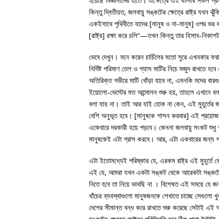
হয়েছে বিজ্ঞানীদের হাতে। এক্ষেত্রে এই ঘটনার সকল প্রভ
কিন্তু দ্বিতীয়ত, জলবায়ু সঙ্কটের ক্ষেত্রে রাষ্ট্র যখন
একইসাথে পৃথিবীতে যাদের [মানুষ ও না-মানুষ] ওপর ভর
[রাষ্ট্র] রক্ষা করে চলি”—তখন কিন্তু তার হিসাব-নিকাশট
ভেবে দেখুন। মনে করেন চার্চিলের মতো সুরে এখনকার ফর
নির্দিষ্ট পরিমাণ তেল ও গ্যাস মাটির নিচে মজুদ রাখতে হ
অতিরিক্ত গভীরে মাটি খোঁড়া যাবে না, এমনকি মদের বার
ইয়োলো-ভেস্টের মত আন্দোলন শুরু হয়, তাহলে এখানে বলা
বলা যায় না। তাই আর যাই হোক না কেন, এই মুহূর্তের জনস
বেশি অনুভূত হবে। [মানুষকে শাসন করবার] এই প্রয়োজনটা
একেবারে দরকারী হয়ে পড়বে। কেননা জলবায়ু সংকট শুধু
মানুষকেই এটা গ্রাস করবে। আর, এটা একবারের জন্য 
এটা ইতোমধ্যেই পরিষ্কার যে, এরকম রাষ্ট্র এই মুহূর্ত
এই যে, আমরা যখন একটা সঙ্কট থেকে আরেকটা সঙ্কটে উপনী
নিতে হবে তা নিয়ে ভাবছি না । বিশেষত এই সময়ে যে জনস্বা
ধাঁচের ব্যবস্থাগুলো মানুষজনকে শেখাতে চাচ্ছে সেগুল
দেশের সীমান্ত বন্ধ করে রাখতে শুরু করেছে সেটাই এই আদ