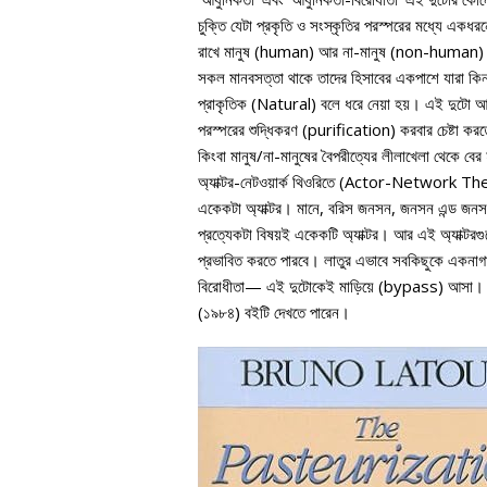
চুক্তি যেটা প্রকৃতি ও সংস্কৃতির পরস্পরের মধ্যে এক
রাখে মানুষ (human) আর না-মানুষ (non-human) এর 
সকল মানবসত্তা থাকে তাদের হিসাবের একপাশে যারা কিন
প্রাকৃতিক (Natural) বলে ধরে নেয়া হয়। এই দুটো আল
পরস্পরের শুদ্ধিকরণ (purification) করবার চেষ্টা কর
কিংবা মানুষ/না-মানুষের বৈপরীত্যের লীলাখেলা থেকে ব
অ্যাক্টর-নেটওয়ার্ক থিওরিতে (Actor-Network Theory
একেকটা অ্যাক্টর। মানে, বরিস জনসন, জনসন এন্ড জনসন 
প্রত্যেকটা বিষয়ই একেকটি অ্যাক্টর। আর এই অ্যাক্টরগ
প্রভাবিত করতে পারবে। লাতুর এভাবে সবকিছুকে একনাগাড
বিরোধীতা— এই দুটোকেই মাড়িয়ে (bypass) আসা। এ ন
(১৯৮৪) বইটি দেখতে পারেন।