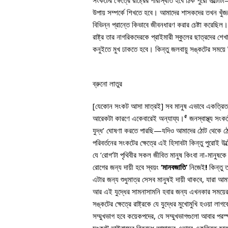
সংকটের ক্ষেত্রে রাষ্ট্রের পরিস্থিতি হবে ঠিক পুরো উল্টো
উপায় সম্পর্কে শিখতে হবে। আমাদের শাসকদের তখন খুঁজতে
বিভিন্ন প্রান্তে কিভাবে জীবনধারণ করার চেষ্টা করেছিল। ক
রাষ্ট্র তার নাগরিকদেরকে প্রাইমারী স্কুলের ছাত্রদের শ
কনুইতে মুখ ঢাকতে হবে। কিন্তু জলবায়ু সঙ্কটের সময়ে হি
ব্রুনো লাতুর
[যেকোন সংকট আসা মাত্রই] সব মানুষ এভাবে একত্রিত হ
৫
আরেকটা কারণে একেবারেই অন্যায্য।
জনস্বাস্থ্য সংক
যুদ্ধ’ ঘোষণা করতে পারছি—যদিও আমাদের ঠোট থেকে ঠো
পরিবর্তনের সংকটের ক্ষেত্রে এই হিসাবটা কিন্তু পুরোই 
যে ‘রোগ’টা পৃথিবীর সকল জীবিত মানুষ কিংবা না-মানুষক
রোগের জন্য দায়ী হবে স্বয়ং
‘
মানবজাতি
’
নিজেই
!
কিন্তু 
এটার জন্য শুধুমাত্র সেসব মানুষই দায়ী থাকবে, যারা আমা
আর এই যুদ্ধের সামনাসামনি হবার জন্য এখনকার সময়ের রা
সঙ্কটের ক্ষেত্রে রাষ্ট্রকে যে যুদ্ধের মুখোমুখি হওয়া লা
সম্মুখভাগ হবে কয়েকপদের, যে সম্মুখভাগগুলো আবার পর