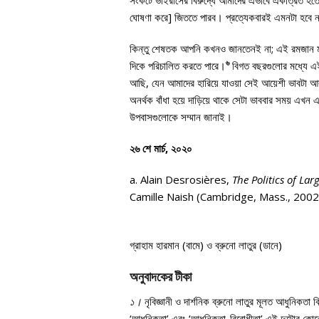
সংকটে ভাইরাসের বিরুদ্ধে আমাদের এভাবে একত্রিত হতে 
ঘোষণা করে] জিততে পারব। প্রত্যেকবারই এমনটা হবে না
কিন্তু শেষতক আপনি কখনও জানতেনই না; এই রমজান মাস,
৬
দিকে পরিচালিত করতে পারে।
বিগত বছরগুলোর মধ্যে এই 
আছি, যেন আমাদের হারিয়ে যাওয়া সেই আয়েশী ভাবটা আ
অনর্থক বাঁধা হয়ে দাড়িয়ে থাকে সেটা ভাববার সময় এখন
উপবাসগুলোকে সম্মান জানাই।
২৬ শে মার্চ, ২০২০
a. Alain Desrosières,
The Politics of La
Camille Naish (Cambridge, Mass., 2002
গ্রাহাম হারমান (বামে) ও ব্রুনো লাতুর (ডানে)
অনুবাদকের টীকা
১।
নৃবিজ্ঞানী ও দার্শনিক ব্রুনো লাতুর মূলত আধুনিকতা
‘আধুনিকতা’ এবং ‘আধুনিকতা-বিরোধীতা’ এই দুটোর কোনো