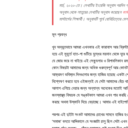
মার্চ, ২০২০-তে। লেখাটির ইংরেজি অনুবাদ পরদিন 
অনুবাদ থেকে লাতুরের লেখাটির অনুবাদ করেছেন
কাজ
মাস্টার্সের শিক্ষার্থী। অনুবাদটি পূর্বে বোধিচিত্তে
মূল প্রবন্ধ
খুব অদ্ভুতভাবে আমরা এখনকার এই কারাবাস আর খ্রিস্টা
হয়ে এই মুহূর্তে হাত-পা গুটিয়ে যুদ্ধের ময়দান থেকে দূরে
যে জোর করে না খাইয়ে এই সেক্যুলার ও রিপাবলিকান রম
কোন বিষয়টা আমাদের জন্য অধিক গুরুত্বপূর্ণ আর কোন
আক্রমণ ভবিষ্যৎ দিনগুলোর জন্য হাজির হয়েছে একটা পো
বিশ্লেষণ করতে হবে এইজন্যই যে সেটা আমাদের বেঁচে থা
আলাপ এগিয়ে নেয়ার জন্য অন্যান্য অনেকের মতোই আ
জনস্বাস্থ্য বিষয়ক যে সঙ্কটকাল আমরা এখন পার করছি স
করছে অথবা উস্কানি দিয়ে বেড়াচ্ছে। আমার এই হাইপোথ
পরপর এই দুইটা সংকট আমাদের চোখের সামনে হাজির হওয
‘সমাজ’ বলতে আদ্দিকালে যে সংজ্ঞাটা চালু ছিল সেটা এখ