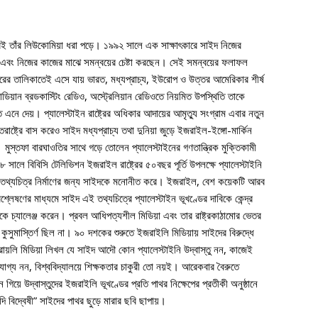
ই তাঁর লিউকোমিয়া ধরা পড়ে। ১৯৯২ সালে এক সাক্ষাৎকারে সাইদ নিজের
সা এবং নিজের কাজের মাঝে সমন্বয়ের চেষ্টা করছেন। সেই সমন্বয়ের ফলাফল
রের তালিকাতেই এসে যায় ভারত, মধ্যপ্রাচ্য, ইউরোপ ও উত্তর আমেরিকার শীর্ষ
ডিয়ান ব্রডকাস্টিং রেডিও, অস্ট্রেলিয়ান রেডিওতে নিয়মিত উপস্থিতি তাকে
িতি এনে দেয়। প্যালেস্টাইন রাষ্ট্রের অধিকার আদায়ের আমৃত্যু সংগ্রাম এবার নতুন
ক্তরাষ্ট্রে বাস করেও সাইদ মধ্যপ্রাচ্য তথা দুনিয়া জুড়ে ইজরাইল-ইঙ্গো-মার্কিন
তফা বারঘাওতির সাথে গড়ে তোলেন প্যালেস্টাইনের গণতান্ত্রিক মুক্তিকামী
ালে বিবিসি টেলিভিশন ইজরাইল রাষ্ট্রের ৫০বছর পূর্তি উপলক্ষে প্যালেস্টাইনি
লিত তথ্যচিত্র নির্মাণের জন্য সাইদকে মনোনীত করে। ইজরাইল, বেশ কয়েকটি আরব
িশ্লেষণের মাধ্যমে সাইদ এই তথ্যচিত্রে প্যালেস্টাইন ভূখণ্ডের দাবিকে কেন্দ্র
তাকে চ্যালেঞ্জ করেন। প্রবল আধিপত্যশীল মিডিয়া এবং তার রাষ্ট্রকাঠামোর ভেতর
কুসুমাস্তির্ণ ছিল না। ৯০ দশকের শুরুতে ইজরাইলি মিডিয়ায় সাইদের বিরুদ্ধে
ায়লি মিডিয়া লিখল যে সাইদ আদৌ কোন প্যালেস্টাইনি উদ্বাস্তু নন, কাজেই
যোগ্য নন, বিশ্ববিদ্যালয়ে শিক্ষকতার চাকুরী তো নয়ই। আরেকবার বৈরুতে
নে গিয়ে উদ্বাস্তুদের ইজরাইলি ভূখণ্ডের প্রতি পাথর নিক্ষেপের প্রতীকী অনুষ্ঠানে
ি বিদ্বেষী” সাইদের পাথর ছুড়ে মারার ছবি ছাপায়।