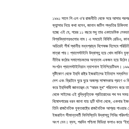
১৯৯১ সালে পি এল ও’র রাজনীতি থেকে সরে আসার পরপর
ক্যান্সার নিয়ে কথা বলেন, জানান জটিল পদ্ধতির চিকিৎ
হচ্ছে এই যে, পরের ১১ বছরে শুধু তার একাডেমিক লেকচা
বিশ্ববিদ্যালয়গুলোর নাম। এ সময়েই বিবিসি রেডিও, কানা
অচিরেই শীর্ষ স্থানীয় মধ্যপ্রাচ্য বিশেষজ্ঞ হিসেবে পরিচ
মাত্রা পায়। প্যালেস্টাইনি উদ্বাস্তু হয়ে খোদ মার্কিন যু
নীতির কঠোর সমালোচকদের অন্যতম একজন হয়ে উঠেন। মুস্
সংগঠন প্যালেস্টাইনিয়ান ন্যাশনাল ইনিশিয়েটিভস। ১৯৯৮ স
দৃষ্টিকোণ থেকে ইহুদি রাষ্ট্র ইজরাইলের ইতিহাস সম্ব
দেশ এবং ব্রিটেনে ঘুরে ঘুরে অজস্র সাক্ষাৎকার গ্রহণ ও ব
করে ইহুদিবাদী জ্ঞানতত্ত্ব যে “আরব মুখ” পরিবেশন করে 
থেকে সাইদের এই বুদ্ধিবৃত্তিক প্রতিরোধের পথ সব সময় 
বিষোদগারের ধরন জানা যায় দুটি ঘটনা থেকে, একবার ইজর
তিনি রাজনৈতিক যুক্তরাষ্ট্রে রাজনৈতিক আশ্রয় পাওয়ার 
ইজরাইল সীমান্তবর্তী ফিলিস্তিনি উদ্বাস্তু শিবির পরিদর্শ
অংশ নেন। ব্যস, পরদিন পশ্চিমা মিডিয়া ফলাও করে “ইহুদ