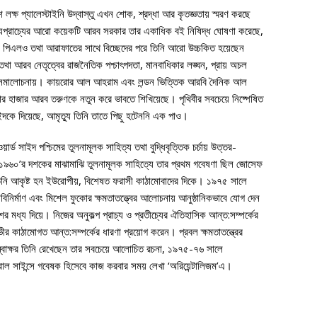
চাশ লক্ষ প্যালেস্টাইনি উদ্বাস্তু এখন শোক, শ্রদ্ধা আর কৃতজ্ঞতায় স্মরণ করছে
মধ্যপ্রাচ্যের আরো কয়েকটি আরব সরকার তার একাধিক বই নিষিদ্ধ ঘোষণা করেছে,
ে পিএলও তথা আরাফাতের সাথে বিচ্ছেদের পরে তিনি আরো উচ্চকিত হয়েছেন
া আরব নেতৃত্বের রাজনৈতিক পশ্চাৎপদতা, মানবাধিকার লঙ্ঘন, প্রায় অচল
ীতির সমালোচনায়। কায়রোর আল আহরাম এবং লন্ডন ভিত্তিক আরবি দৈনিক আল
ার হাজার আরব তরুণকে নতুন করে ভাবতে শিখিয়েছে। পৃথিবীর সবচেয়ে নিষ্পেষিত
াইদকে দিয়েছে, আমৃত্যু তিনি তাতে পিছু হটেননি এক পাও।
ার্ড সাইদ পশ্চিমের তুলনামূলক সাহিত্য তথা বুদ্ধিবৃত্তিক চর্চায় উত্তর-
ত। ১৯৬০’র দশকের মাঝামাঝি তুলনামূলক সাহিত্যে তার প্রথম গবেষণা ছিল জোসেফ
নি আকৃষ্ট হন ইউরোপীয়, বিশেষত ফরাসী কাঠামোবাদের দিকে। ১৯৭৫ সালে
বিনির্মাণ এবং মিশেল ফুকোর ক্ষমতাতত্ত্বের আলোচনায় আনুষ্ঠানিকভাবে যোগ দেন
র মধ্য দিয়ে। নিজের অনুকল্প প্রাচ্য ও প্রতীচ্যের ঐতিহাসিক আন্ত:সম্পর্কের
 গভীর কাঠামোগত আন্ত:সম্পর্কের ধারণা প্রয়োগ করেন। প্রবল ক্ষমতাতন্ত্রের
 স্বাক্ষর তিনি রেখেছেন তার সবচেয়ে আলোচিত রচনা, ১৯৭৫-৭৬ সালে
েভিওরাল সাইন্সে গবেষক হিসেবে কাজ করবার সময় লেখা ‘অরিয়েন্টালিজম’এ।