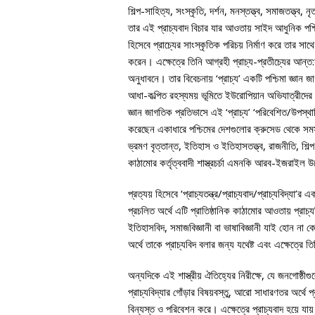
শিল্প-সাহিত্য, সংস্কৃতি, দর্শন, মনস্তত্ত্ব, সমাজতত্ত্ব,
তার এই প্রাচ্যবাদ বিচার যার আওতায় সাইদ আধুনিক পশ্চি
হিসেবে প্রাচ্যের সাংস্কৃতিক পরিচয় নির্মাণ করে তার স
করেন। এক্ষেত্রে তিনি আগ্রহী প্রাচ্য-প্রতীচ্যের আন্ত:
অনুধাবনে। তার বিবেচনায় ‘প্রাচ্য’ একটি পশ্চিমা জ্ঞান
আধা-কল্পিত রহস্যময় ভূমিতে ইউরোপিয়ান অভিযাত্রীদের 
জ্ঞান জাগতিক প্রতিভাসে এই ‘প্রাচ্য’ ‘পরিবেশিত/উপস্থা
করেছেন একাধারে পশ্চিমের দেশগুলোর ক্রুসেড থেকে সমসাময়
ভ্রমণ বৃত্তান্ত, ইতিহাস ও ইতিহাসতত্ত্ব, রাজনীতি, শিল্প-
কাঠামোর কর্তৃত্ববাদী শাস্ত্রচর্চা এমনকি আরব-ইজরাইল 
প্রত্যয় হিসেবে ‘প্রাচ্যতন্ত্র/প্রাচ্যবাদ/প্রাচ্যবিদ্
প্রচলিত অর্থে এটি প্রাতিষ্ঠানিক কাঠামোর আওতায় প্রাচ্যব
ইতিহাসবিদ, সমাজবিজ্ঞানী বা ভাষাবিজ্ঞানী যাই হোন না ক
অর্থে তাকে প্রাচ্যবিদ বলার জন্য যথেষ্ট এবং এক্ষেত্রে ত
অন্যদিকে এই শাস্ত্রীয় ঐতিহ্যের নিরীক্ষে, যে জনগোষ্ঠীগ
প্রাচ্যবিদ্যার গোঁড়ার বিষয়বস্তু, আরো সাধারণতর অর্থে প
বিন্যস্ত ও পরিবেশন করে। এক্ষেত্রে প্রাচ্যবাদ হয়ে যায় ‘প্