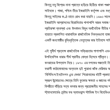
কিন্তু তবু বিশ্বের নানা প্রান্তে ছড়িয়ে ছিঠিয়ে থাকা পঞ্
সাইদকে। গাজা, পশ্চিম তীরে ইজরাইলি কর্তৃপক্ষ এবং 
কিন্তু সাইদের কণ্ঠ তাতে রোধ করা যায়নি। ১৯৯৩ সাল
ইজরাইলি আগ্রাসনের বিরোধিতার পাশাপাশি আরব সমাজ তথ
প্রতিরক্ষা ব্যবস্থা এবং উৎপাদন বিমুখ অর্থনৈতিক ন
হায়াতে প্রকাশিত ধারাবাহিক রাজনৈতিক নিবন্ধগুলো হাজ
একটি জনগোষ্ঠীর বুদ্ধিবৃত্তিক নেতৃত্বের ভার ইতিহাস স
এই সুদীর্ঘ প্রত্যক্ষ রাজনৈতিক সক্রিয়তার পাশাপাশি এডওয়
উপনিবেশিক ধারার শীর্ষ স্থানীয় বোদ্ধা হিসেবে স্বীকৃ
কনরাডের উপন্যাস নিয়ে। ১৯৭০ এর দশকের শুরুতেই তি
ফরাসী কাঠামোবাদের অন্যতম দুই পুরোধা জাঁক দেরিদার অ
‘বিগিনিংস:ইনটেনশন এন্ড মেথড’ শিরোনামের বইটি প্রকাশে
স্বরূপ উন্মোচনের ক্ষেত্রে তিনি ফুকোর ক্ষমতা ও জ্ঞানের
বিপরীতে দাঁড়িয়ে সত্য বলবার জন্য প্রয়োজনীয় সাহসের
স্ট্যানফোর্ডের সেন্টার ফর অ্যাডভান্স স্টাডিজ ইন বিহ