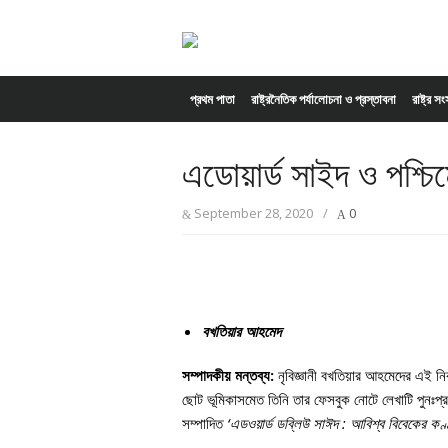
Skip to content
প্রথম পাতা
রাষ্ট্রনৈতিক পর্যালোচনা ও প্রস্তাবনা
রাষ্ট্র স
এডোয়ার্ড সাইদ ও পশ্চিমে
September 28, 2020
/
0
বখতিয়ার আহমেদ
সম্পাদকীয় মন্তব্য:
নৃবিজ্ঞানী বখতিয়ার আহমেদের এই ন
ছোট ভূমিকাসমেত তিনি তার ফেসবুক নোটে লেখাটি পুনঃপ
সম্পাদিত
‘এডওয়ার্ড ডব্লিউ সাঈদ : আবিশ্ব বিবেকের কণ্