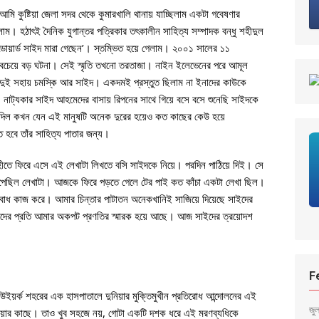
মি কুষ্টিয়া জেলা সদর থেকে কুমারখালি থানায় যাচ্ছিলাম একটা গবেষণার
াম। হঠাৎই দৈনিক যুগান্তর পত্রিকার তৎকালীন সাহিত্য সম্পাদক বন্ধু শহীদুল
োয়ার্ড সাইদ মারা গেছেন’। স্তম্ভিত হয়ে গেলাম। ২০০১ সালের ১১
 সবচেয়ে বড় ঘটনা। সেই স্মৃতি তখনো তরতাজা। নাইন ইলেভেনের পরে আমূল
ন দুই সহায় চমস্কি আর সাইদ। একদমই প্রস্তুত ছিলাম না ইনাদের কাউকে
, নাট্যকার সাইদ আহমেদের বাসায় রিপনের সাথে গিয়ে বসে বসে শুনেছি সাইদকে
িয়ে দিল কখন যেন এই মানুষটি অনেক দুরের হয়েও কত কাছের কেউ হয়ে
 হবে তাঁর সাহিত্য পাতার জন্য।
তে ফিরে এসে এই লেখাটা লিখতে বসি সাইদকে নিয়ে। পরদিন পাঠিয়ে দিই। সে
ে ছেপেছিল লেখাটা। আজকে ফিরে পড়তে গেলে টের পাই কত কাঁচা একটা লেখা ছিল।
ববোধ কাজ করে। আমার চিন্তার পাটাতন অনেকখানিই সাজিয়ে দিয়েছে সাইদের
ইদের প্রতি আমার অকপট প্রণতির স্মারক হয়ে আছে। আজ সাইদের ত্রয়োদশ
F
িউইয়র্ক শহরের এক হাসপাতালে দুনিয়ার মুক্তিমুখীন প্রতিরোধ আন্দোলনের এই
জু
য়ার কাছে। তাও খুব সহজে নয়, গোটা একটি দশক ধরে এই মরণব্যধিকে