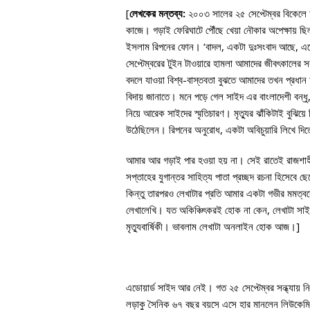
[
লেখকের মন্তব্য:
২০০৩ সালের ২৫ সেপ্টেম্বর বিকেলে আ
কাজে। গড়াই ফেরিঘাটে পৌঁছে খেয়া নৌকার অপেক্ষায় ছিল
ইসলাম রিপনের ফোন। ‘বাদল, একটা দুঃসংবাদ আছে, এড
সেপ্টেম্বরের টুইন টাওয়ারে হামলা আমাদের জীবৎকালের
বদলে যাওয়া বিশ্ব-বাস্তবতা বুঝতে আমাদের তখন প্রধা
বিদায় জানাতে। মনে পড়ে গেল সাইদ এর বাংলাদেশী বন্ধু
নিয়ে আরেক সাইদের স্মৃতিচারণ। মৃত্যুর ঝাঁকিটাই বুঝ
উঠেছিলেন। রিপনের অনুরোধ, একটা অবিচুয়ারি লিখে দিতে
আমার আর গড়াই পার হওয়া হয় না। সেই রাতেই রাজশাহী
সপ্তাহের যুগান্তর সাহিত্য পাতা প্রচ্ছদ রচনা হিসেব
কিন্তু তারপরও লেখাটার প্রতি আমার একটা গভীর মমত্
লেখালেখি। যত অকিঞ্চিৎকরই হোক না কেন, লেখাটা সা
মৃত্যুবার্ষিকী। ভাবলাম লেখাটা অনলাইন হোক আজ।]
এডোয়ার্ড সাইদ আর নেই। গত ২৫ সেপ্টেম্বর সন্ধ্যায় ন
লড়াকু সৈনিক ৬৭ বছর বয়সে এসে হার মানলেন লিউকেমি