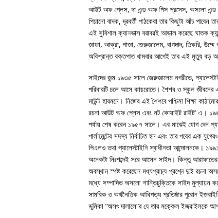
আউট অফ প্লেস, দা এন্ড অফ পিস প্রসেস, অসলো এন্ড 
পিয়ানো বাদক, দূরবর্তী পাঠকেরা তার কিছুটা আঁচ পাবেন 
এই সুবিশাল ক্যানভাস বরাবরই আড়াল করেছে ঘাতক ক্যান্
জাফা, আক্রা, গাজা, জেরুজালেম, বাগদাদ, তিকরি, উম্মে
অবিশ্রান্ত রক্তপাত থামবার আগেই তার এই মৃত্যু বড় 
সাইদের জন্ম ১৯৩৫ সালে জেরুজালেম নগরীতে, প্যালেস্টাইন
পরিবারটি চলে আসে কায়রোতে। শৈশব ও স্কুল জীবনের 
মাউন্ট হারমনে। নিজের এই শৈশবে পশ্চিমা শিক্ষা কাঠামো
রচনা আউট অফ প্লেস এবং নট কোয়াইট রাইট’ এ। ১৯৬৪ সা
পর্যায় শেষ করেন ১৯৫৭ সালে। এর মাঝেই যোগ দেন প্যাল
পার্লামেন্টের সদস্য নির্বাচিত হন এবং তার পরের এক যুগ
পিএলও তথা প্যালেস্টাইনি স্বাধীনতা আন্দোলনকে। ১৯৯
অনেকটা নিঃশব্দেই সরে আসেন সাইদ। কিন্তু আরাফাতের সা
অবস্থান স্পষ্ট করেছেন মধ্যপ্রাচ্য প্রশ্নে দুই রচন
মধ্যে সম্পাদিত অসলো শান্তিচুক্তিকে সাইদ মুল্যায়ন কর
সামরিক ও অর্থনৈতিক আধিপত্য প্রতিষ্ঠার পুরোন ইজরাইলি 
ভূমিকা “অসৎ দালালে”র যে তার মক্কেল ইজরাইলকে আ