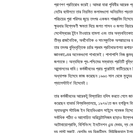
প্রাণপণ প্রতিরোধ করেই। আমরা যারা পৃথিবীর আরেক প্র
নেটের বদৌলতে তার নিয়মিত কলামগুলো অনিয়মিত পড়তাম,
পরিচয়ের পুরা পরিসর জুড়ে তৎপর একজন শাস্ত্রবিদ হিসেবে,
ক্ষুরধার বিশ্লেষণী ক্ষমতা দিয়ে জগত শাসন ও জগত বিচারে
সেপ্টেম্বরের টুইন টাওয়ারে হামলা এবং তার অব্যবহিতকা
তীব্র রাজনৈতিক, অর্থনৈতিক ও সাংস্কৃতিক অপরায়ন
তার তৎপর বুদ্ধিবৃত্তিক চর্চার প্রথম প্রতিধারণাগত রূপা
জ্ঞানকাণ্ডের অনেকগুলো শাখাকেই। পাশাপাশি নিজ জন্মভূমি
জগতকে। অন্যদিকে পূব-পশ্চিমের সম্ভাব্য প্রতিটি বুদ্ধ
আন্দোলনের দাবি। কর্মজীবনের প্রায় পুরোটাই কাটিয়েছেন 
অধ্যাপক হিসেবে কাজ করেছেন ১৯৬৩ সাল থেকে মৃত্যুর 
প্যালেস্টাইন’ হিসেবেই।
তার কর্মজীবনের আরেকটু বিস্তারিত হদিস করতে গেলে জ
করেছেন হাভার্ড বিশ্ববিদ্যালয়ে, ১৯৭৯’তে জন হপকিন্স বি
অ্যাডভান্স স্টাডিজ ইন বিহেভিওরাল সাইন্সে গবেষক হি
সর্বাধিক পঠিত ও আলোচিত অরিয়েন্টালিজম ছাড়াও উল্ল
অটোবায়োগ্রাফি, বিগিনিংস: ইনটেনশন এন্ড মেথড, দ্য ক
দ্য লাস্ট স্কাই, ব্লেমিং দ্য ভিকটিমস, মিউজিক্যাল ইল