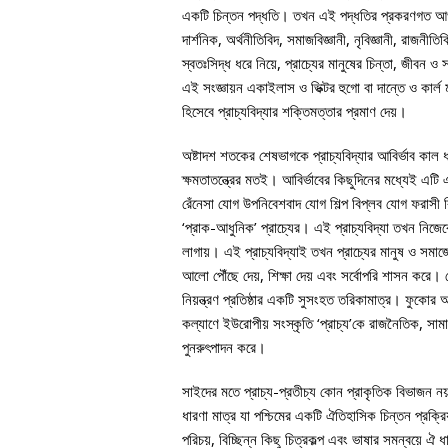
একটি চিন্তন পদ্ধতি। তখন এই পদ্ধতির প্রকরণগত আ
দার্শনিক, অর্থনীতিবিদ, সমাজবিজ্ঞানী, নৃবিজ্ঞানী, রাজন
স্বতঃসিদ্ধ ধরে নিয়ে, প্রাচ্যের মানুষের চিন্তা, জীবন ও 
এই সংজ্ঞায়ন একাইলাস ও ভিক্টর হুগো বা দান্তে ও কার্ল মা
হিসেবে প্রাচ্যবিদ্যার শক্তিমত্তার প্রমাণ দেয়।
অষ্টাদশ শতকের শেষভাগকে প্রাচ্যবিদ্যার আবির্ভাব কাল
ক্ষমতাতন্ত্রের মতই। আবির্ভাবের কিছুদিনের মধ্যেই এট
রেঁনেসা যোগ উপনিবেশবাদ যোগ শিল্প বিপ্লব যোগ ফরাসী ব
‘প্রাক-আধুনিক’ প্রাচ্যের। এই প্রাচ্যবিদ্যা তখন নিজেক
লাগায়। এই প্রাচ্যবিদ্যাই তখন প্রাচ্যের মানুষ ও সমাজে
আলো পৌঁছে দেয়, শিক্ষা দেয় এবং সর্বোপরি শাসন করে। মোদ্দ
নিয়ন্ত্রণ প্রতিষ্ঠার একটি সুসংহত তরিকামাত্র। ফুকোর 
কল্যাণে ইউরোপীয় সংস্কৃতি ‘প্রাচ্য’কে রাজনৈতিক, সামা
পুনরুৎপাদন করে।
সাইদের মতে প্রাচ্য-প্রতীচ্য কোন প্রাকৃতিক বিভাজন 
ধারণা মাত্র যা পশ্চিমের একটি ঐতিহাসিক চিন্তন প্রক্র
পরিচয়, বিচ্ছিন্ন কিছু চিত্রকল্প এবং ভাষার সমন্বয়ে ঐ 