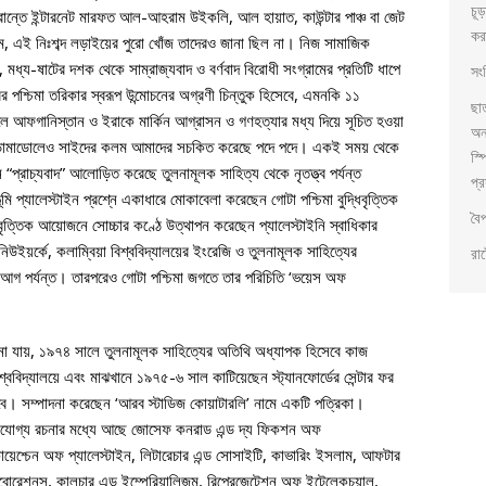
চূ
ান্তে ইন্টারনেট মারফত আল-আহরাম উইকলি, আল হায়াত, কাউন্টার পাঞ্চ বা জেট
কর
 এই নিঃশব্দ লড়াইয়ের পুরো খোঁজ তাদেরও জানা ছিল না। নিজ সামাজিক
 মধ্য-ষাটের দশক থেকে সাম্রাজ্যবাদ ও বর্ণবাদ বিরোধী সংগ্রামের প্রতিটি ধাপে
সংব
র পশ্চিমা তরিকার স্বরূপ উন্মোচনের অগ্রণী চিন্তুক হিসেবে, এমনকি ১১
ছা
লে আফগানিস্তান ও ইরাকে মার্কিন আগ্রাসন ও গণহত্যার মধ্য দিয়ে সূচিত হওয়া
অন
ের ডামাডোলেও সাইদের কলম আমাদের সচকিত করেছে পদে পদে। একই সময় থেকে
স্প
য়ন “প্রাচ্যবাদ” আলোড়িত করেছে তুলনামূলক সাহিত্য থেকে নৃতত্ত্ব পর্যন্ত
প্র
 প্যালেস্টাইন প্রশ্নে একাধারে মোকাবেলা করেছেন গোটা পশ্চিমা বুদ্ধিবৃত্তিক
বৈ
িবৃত্তিক আয়োজনে সোচ্চার কণ্ঠে উত্থাপন করেছেন প্যালেস্টাইনি স্বাধিকার
নিউইয়র্কে, কলাম্বিয়া বিশ্ববিদ্যালয়ের ইংরেজি ও তুলনামূলক সাহিত্যের
রাষ
আগ পর্যন্ত। তারপরেও গোটা পশ্চিমা জগতে তার পরিচিতি ‘ভয়েস অফ
ানা যায়, ১৯৭৪ সালে তুলনামূলক সাহিত্যের অতিথি অধ্যাপক হিসেবে কাজ
শ্ববিদ্যালয়ে এবং মাঝখানে ১৯৭৫-৬ সাল কাটিয়েছেন স্ট্যানফোর্ডের সেন্টার ফর
সেবে। সম্পাদনা করেছেন ‘আরব স্টাডিজ কোয়াটারলি’ নামে একটি পত্রিকা।
েখযোগ্য রচনার মধ্যে আছে জোসেফ কনরাড এন্ড দ্য ফিকশন অফ
োয়েশ্চেন অফ প্যালেস্টাইন, লিটারেচার এন্ড সোসাইটি, কাভারিং ইসলাম, আফটার
াবোরেশনস, কালচার এন্ড ইম্পেরিয়ালিজম, রিপ্রেজেন্টেশন অফ ইন্টেলেকচুয়াল,