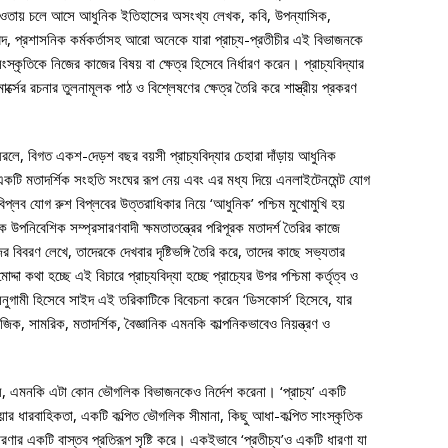
ওতায় চলে আসে আধুনিক ইতিহাসের অসংখ্য লেখক, কবি, উপন্যাসিক,
ীতিবিদ, প্রশাসনিক কর্মকর্তাসহ আরো অনেকে যারা প্রাচ্য-প্রতীচীর এই বিভাজনকে
সংস্কৃতিকে নিজের কাজের বিষয় বা ক্ষেত্র হিসেবে নির্ধারণ করেন। প্রাচ্যবিদ্যার
র্ক্সের রচনার তুলনামূলক পাঠ ও বিশ্লেষণের ক্ষেত্র তৈরি করে শাস্ত্রীয় প্রকরণ
 ধরলে, বিগত একশ-দেড়শ বছর বয়সী প্রাচ্যবিদ্যার চেহারা দাঁড়ায় আধুনিক
ি একটি মতাদর্শিক সংহতি সংঘের রূপ নেয় এবং এর মধ্য দিয়ে এনলাইটেনমেন্ট যোগ
িপ্লব যোগ রুশ বিপ্লবের উত্তরাধিকার নিয়ে ‘আধুনিক’ পশ্চিম মুখোমুখি হয়
ে উপনিবেশিক সম্প্রসারণবাদী ক্ষমতাতন্ত্রের পরিপূরক মতাদর্শ তৈরির কাজে
র বিবরণ লেখে, তাদেরকে দেখবার দৃষ্টিভঙ্গি তৈরি করে, তাদের কাছে সভ্যতার
া কথা হচ্ছে এই বিচারে প্রাচ্যবিদ্যা হচ্ছে প্রাচ্যের উপর পশ্চিমা কর্তৃত্ব ও
অনুগামী হিসেবে সাইদ এই তরিকাটিকে বিবেচনা করেন ‘ডিসকোর্স’ হিসেবে, যার
জিক, সামরিক, মতাদর্শিক, বৈজ্ঞানিক এমনকি কাল্পনিকভাবেও নিয়ন্ত্রণ ও
নয়, এমনকি এটা কোন ভৌগলিক বিভাজনকেও নির্দেশ করেনা। ‘প্রাচ্য’ একটি
িয়ার ধারবাহিকতা, একটি কল্পিত ভৌগলিক সীমানা, কিছু আধা-কল্পিত সাংস্কৃতিক
ধারণার একটি বাস্তব প্রতিরূপ সৃষ্টি করে। একইভাবে ‘প্রতীচ্য’ও একটি ধারণা যা