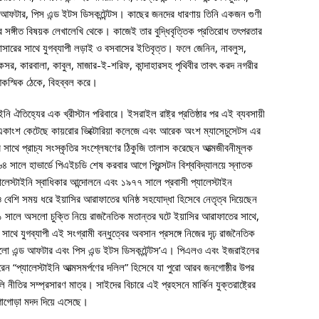
আফটার, পিস এন্ড ইটস ডিসকন্টেন্টস। কাছের জনদের ধারণায় তিনি একজন গুণী
তার সঙ্গীত বিষয়ক লেখালেখি থেকে। কাজেই তার বুদ্ধিবৃত্তিক প্রতিরোধ তৎপরতার
সারের সাথে যুগব্যাপী লড়াই ও বসবাসের ইতিবৃত্ত। ফলে জেনিন, নাবলুস,
 কসর, কারবালা, কাবুল, মাজার-ই-শরিফ, কান্দাহারসহ পৃথিবীর তাবৎ করদ নগরীর
আকস্মিক ঠেকে, বিহব্বল করে।
ি ঐতিহ্যের এক খ্রীস্টান পরিবারে। ইসরাইল রাষ্ট্র প্রতিষ্ঠার পর এই ব্যবসায়ী
একাংশ কেটেছে কায়রোর ভিক্টোরিয়া কলেজে এবং আরেক অংশ ম্যাসেচুসেটস এর
র সাথে প্রাচ্য সংস্কৃতির সংশ্লেষণের ঠিকুজি তালাস করেছেন আত্মজীবনীমূলক
লে হাভার্ডে পিএইচডি শেষ করবার আগে প্রিন্সটন বিশ্ববিদ্যালয়ে স্নাতক
েস্টাইনি স্বাধিকার আন্দোলনে এবং ১৯৭৭ সালে প্রবাসী প্যালেস্টাইন
েরও বেশি সময় ধরে ইয়াসির আরাফাতের ঘনিষ্ঠ সহযোদ্ধা হিসেবে নেতৃত্ব দিয়েছেন
১ সালে অসলো চুক্তি নিয়ে রাজনৈতিক মতান্তর ঘটে ইয়াসির আরাফাতের সাথে,
থে যুগব্যাপী এই সংগ্রামী বন্ধুত্বের অবসান প্রসঙ্গে নিজের দৃঢ় রাজনৈতিক
া অসলো এন্ড আফটার এবং পিস এন্ড ইটস ডিসকন্টেন্টস’এ। পিএলও এবং ইজরাইলের
েন “প্যালেস্টাইনি আত্মসমর্পণের দলিল” হিসেবে যা পুরো আরব জনগোষ্ঠীর উপর
নীতির সম্প্রসারণ মাত্র। সাইদের বিচারে এই প্রহসনে মার্কিন যুক্তরাষ্ট্রের
গাগোড়া মদদ দিয়ে এসেছে।