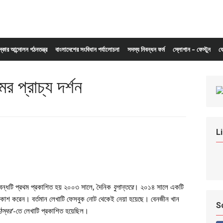
ংস্কার আন্দোলন গঠনতন্ত্র
বাংলাদেশের সংবিধান পর্যালোচনা
সদস্য নিবন্ধন ফর্ম
স্লোগান – ফেস্টুন
য
র প্রাচ্য দর্শন
L
িবন্ধটি প্রথম প্রকাশিত হয় ২০০৩ সালে, দৈনিক
যুগান্তরে
। ২০১৪ সালে একটি
্রকাশ করেন। বর্তমান লেখাটি ফেসবুক নোট থেকেই নেয়া হয়েছে। বেনজীন খান
S
ঠস্বর’
-তে লেখাটি প্রকাশিত হয়েছিল।