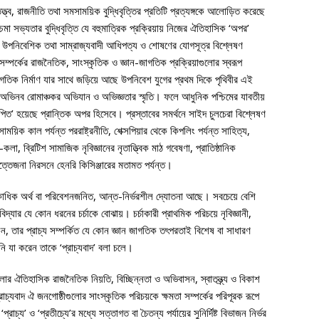
 নৃতত্ত্ব, রাজনীতি তথা সমসাময়িক বুদ্ধিবৃত্তির প্রতিটি প্রত্যঙ্গকে আলোড়িত করেছে
মা সভ্যতার বুদ্ধিবৃত্তি যে বহুমাত্রিক প্রক্রিয়ায় নিজের ঐতিহাসিক ‘অপর’
াথে উপনিবেশিক তথা সাম্রাজ্যবাদী আধিপত্য ও শোষণের যোগসূত্র বিশ্লেষণ
সম্পর্কের রাজনৈতিক, সাংস্কৃতিক ও জ্ঞান-জাগতিক প্রক্রিয়াগুলোর স্বরূপ
 জাগতিক নির্মাণ যার সাথে জড়িয়ে আছে উপনিবেশ যুগের প্রথম দিকে পৃথিবীর এই
অভিনব রোমাঞ্চকর অভিযান ও অভিজ্ঞতার স্মৃতি। ফলে আধুনিক পশ্চিমের যাবতীয়
পিত’ হয়েছে প্রান্তিক অপর হিসেবে। প্রস্তাবের সমর্থনে সাইদ চুলচেরা বিশ্লেষণ
িক কাল পর্যন্ত পররাষ্ট্রনীতি, শেক্সপিয়ার থেকে কিপলিং পর্যন্ত সাহিত্য,
কলা, ব্রিটিশ সামাজিক নৃবিজ্ঞানের নৃতাত্ত্বিক মাঠ গবেষণা, প্রাতিষ্ঠানিক
উত্তেজনা নিরসনে হেনরি কিসিঞ্জারের মতামত পর্যন্ত।
যা’র একাধিক অর্থ বা পরিবেশনজনিত, আন্ত-নির্ভরশীল দ্যোতনা আছে। সবচেয়ে বেশি
িদ্যার যে কোন ধরনের চর্চাকে বোঝায়। চর্চাকারী প্রাথমিক পরিচয়ে নৃবিজ্ঞানী,
েন, তার প্রাচ্য সম্পর্কিত যে কোন জ্ঞান জাগতিক তৎপরতাই বিশেষ বা সাধারণ
িনি যা করেন তাকে ‘প্রাচ্যবাদ’ বলা চলে।
ুলোর ঐতিহাসিক রাজনৈতিক নিয়তি, বিচ্ছিন্নতা ও অভিবাসন, স্বাতন্ত্র্য ও বিকাশ
্রাচ্যবাদ ঐ জনগোষ্ঠীগুলোর সাংস্কৃতিক পরিচয়কে ক্ষমতা সম্পর্কের পরিপূরক রূপে
রাচ্য’ ও ‘প্রতীচ্যে’র মধ্যে সত্তাগত বা চৈতন্য পর্যায়ের সুনির্দিষ্ট বিভাজন নির্ভর