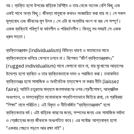
নয়। ব্যক্তি হলো উপরের বাহ্যিক বৈশিষ্ট্য ও তার থেকে অনেক বেশি কিছু এবং
একই সাথে অন্য কিছু। জীবন্ত মানুষকে কখনও সংজ্ঞায়িত করা যায় না। সে সকল
মূল্যবোধ এবং জীবনের মূল উৎস। সে এটা বা অন্যটার অংশ না বরং সে সম্পূর্ণ।
একক ব্যক্তিই পরিপূর্ণ যা বর্ধনশীল ও পরিবর্তনশীল। কিন্তু সব সময়ই সে একক
ধ্রুব সত্তা।
ব্যক্তিতন্ত্রবাদ (Individualism) বিভিন্ন ধারণা ও মতামতের সাথে
ব্যক্তিকতাকে গুলিয়ে ফেললে চলবে না। বিশেষত “জীর্ণ ব্যক্তিতন্ত্রবাদ২”
(rugged individualism) সাথে মেলানো যাবে না, যার মুখোশের আড়ালের
উদ্দেশ্য হলো ব্যক্তি ও তার ব্যক্তিকতাকে দমন ও পরাজিত করা। তথাকথিত
ব্যক্তিতন্ত্র হলো সামাজিক ও অর্থনৈতিক হস্তক্ষেপ না করার নীতি (laissez
faire); আইনি চতুরতার মাধ্যমে জনসাধারণের ওপর শ্রেণীশোষণ, আধ্যাত্মিক
অধঃপতন, ও দাসত্ববৃত্তি মনোভাবকে পদ্ধতিগতভাবে জিইয়ে রাখা, যে প্রক্রিয়া
“শিক্ষা” নামে পরিচিত। এই বিকৃত ও নীতিবর্জিত “ব্যক্তিতন্ত্রবাদ” হলো
ব্যক্তিকতার বর্ম। এটা বাহ্যিক কারণের জন্য, সম্পদের জন্য এবং সামাজিক মর্যাদা
ও শ্রেষ্ঠত্বের জন্য জীবনকে অধঃপতিত করে। এর সর্বোচ্চ আপ্তবাক্য হলো
“একবার পেছনে পড়লে আর রক্ষা নাই”।