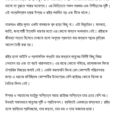
ভালো তা বুঝতে পারার অযোগ্য। এর ভিত্তিতে সকল সরকার এবং নিপীড়নের সৃষ্টি।
এই অন্ধবিশ্বাস দ্বারা ঈশ্বর ও রাষ্ট্র সমর্থিত হয় এবং টিকে থাকে।
তারপরও রাষ্ট্র মূলত একটা নামবাচক শব্দ ছাড়া কিছু না। এটা বিমূর্তায়ন। মানবতা,
জাতি, জনগোষ্ঠী ইত্যাদি ধারণার মতো এর কোনো বাস্তব অবস্থান নেই। রাষ্ট্রকে
জীবন্ত সত্তা হিসেবে দেখানো হলো অসুস্থ প্রবণতা যার মাধ্যমে শব্দের কৃত্রিম
আবেশ তৈরী করা হয়।
রাষ্ট্র হলো আইনি ও প্রশাসনিক পদ্ধতি যার মাধ্যমে মানুষের নির্দিষ্ট কিছু বিষয়
লেনদেন হয় এবং তা বড়ই খারাপভাবে। এর মাঝে কোনো পবিত্র, রহস্যজনক কিংবা
ঐশ্বরিক বিষয়ের বালাই নেই। একটা কয়লাখনি কিংবা রেল কোম্পানী পরিচালনার
জন্য এ ধরনের বাণিজ্যিক কোম্পানীর উদ্দেশ্যের বেশি রাষ্ট্রের কোনো বিবেক বা
নৈতিক মিশন নেই।
ঈশ্বর ও শয়তানের যতটুকু অস্তিত্ব আছে রাষ্ট্রের অস্তিত্ব তার চেয়ে বেশি নয়।
উভয়ই সমানভাবে মানুষের সৃষ্টি ও প্রতিফলন। ব্যক্তিই একমাত্র বাস্তবতা। রাষ্ট্র
হলো ব্যক্তির প্রতিচ্ছায়া, তার জড়তা, তার ভয় ও তার অজ্ঞতার ছায়া।