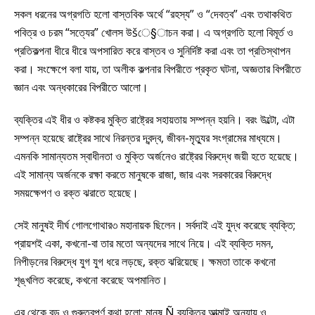
সকল ধরনের অগ্রগতি হলো বাস্তবিক অর্থে “রহস্য” ও “দেবত্ব” এবং তথাকথিত
পবিত্র ও চরম “সত্যের” খোলস উšে§াচন করা। এ অগ্রগতি হলো বিমূর্ত ও
প্রতিকল্পনা ধীরে ধীরে অপসারিত করে বাস্তব ও সুনির্দিষ্ট করা এবং তা প্রতিস্থাপন
করা। সংক্ষেপে বলা যায়, তা অলীক কল্পনার বিপরীতে প্রকৃত ঘটনা, অজ্ঞতার বিপরীতে
জ্ঞান এবং অন্ধকারের বিপরীতে আলো।
ব্যক্তির এই ধীর ও কষ্টকর মুক্তি রাষ্ট্রের সহায়তায় সম্পন্ন হয়নি। বরং উল্টো, এটা
সম্পন্ন হয়েছে রাষ্ট্রের সাথে নিরন্তর দ্বন্দ্ব, জীবন-মৃত্যুর সংগ্রামের মাধ্যমে।
এমনকি সামান্যতম স্বাধীনতা ও মুক্তি অর্জনেও রাষ্ট্রের বিরুদ্ধে জয়ী হতে হয়েছে।
এই সামান্য অর্জনকে রক্ষা করতে মানুষকে রাজা, জার এবং সরকারের বিরুদ্ধে
সময়ক্ষেপণ ও রক্ত ঝরাতে হয়েছে।
সেই মানুষই দীর্ঘ গোলগোথার৩ মহানায়ক ছিলেন। সর্বদাই এই যুদ্ধ করেছে ব্যক্তি;
প্রায়শই একা, কখনো-বা তার মতো অন্যদের সাথে নিয়ে। এই ব্যক্তি দমন,
নিপীড়নের বিরুদ্ধে যুগ যুগ ধরে লড়ছে, রক্ত ঝরিয়েছে। ক্ষমতা তাকে কখনো
শৃঙ্খলিত করেছে, কখনো করেছে অপমানিত।
এর থেকে বড় ও গুরুত্বপূর্ণ কথা হলো: মানুষ Ñ ব্যক্তির আত্মাই অন্যায় ও