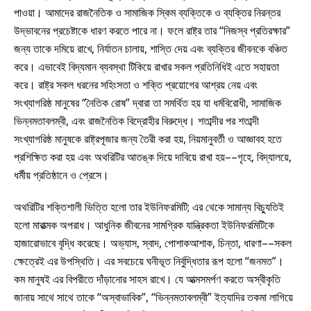
পাওয়া। আমাদের রাজনৈতিক ও সামাজিক স্কিম ব্যক্তিকে ও ব্যক্তির নিরন্তর
উদ্ভাবনের প্রচেষ্টাকে ধারণ করতে পারে না। ফলে রাষ্ট্র তার “নিজস্ব প্রতিরক্ষার”
জন্য তাকে দমিয়ে রাখে, নির্যাতন চালায়, শাস্তি দেয় এবং ব্যক্তির জীবনকে বঞ্চিত
করে। এভাবেই বিদ্যমান ব্যবস্থা টিকিয়ে রাখার সকল প্রতিনিধিই এতে সহায়তা
করে। রাষ্ট্র সকল ধরনের সহিংসতা ও শক্তি প্রয়োগের আশ্রয় নেয় এবং
সংখ্যাগরিষ্ঠ মানুষের “নৈতিক রোষ” দ্বারা তা সমর্থিত হয় যা ধর্মবিরোধী, সামাজিক
ভিন্নমতাবলম্বী, এবং রাজনৈতিক বিদ্রোহীর বিরুদ্ধে। শতাব্দীর পর শতাব্দী
সংখ্যাগরিষ্ঠ মানুষকে রাষ্ট্রপূজার জন্য তৈরী করা হয়, নিয়মানুবর্তী ও আজ্ঞাবহ হতে
প্রশিক্ষিত করা হয় এবং অথরিটির আতঙ্ক দিয়ে দাবিয়ে রাখা হয়––গৃহে, বিদ্যালয়ে,
ধর্মীয় প্রতিষ্ঠানে ও প্রেসে।
অথরিটির শক্তিশালী ভিত্তি হলো তার ইউনিফরমিটি; এর থেকে সামান্য বিচ্যুতিই
হলো মারাত্মক অপরাধ। আধুনিক জীবনের সামগ্রিক যান্ত্রিকতা ইউনিফরমিটিকে
হাজারোভাবে বৃদ্ধি করেছে। অভ্যাস, স্বাদ, পোশাকআশাক, চিন্তা, ধারণা––সকল
ক্ষেত্রেই এর উপস্থিতি। এর সবচেয়ে ঘনীভূত নির্বুদ্ধিতার রূপ হলো “জনমত”।
কম মানুষই এর বিপরীতে দাঁড়ানোর সাহস রাখে। যে আত্মসমর্পণ করতে অস্বীকৃতি
জানায় সাথে সাথে তাকে “অস্বাভাবিক”, “ভিন্নমতাবলম্বী” ইত্যাদির তকমা লাগিয়ে