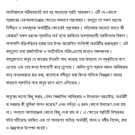
নাৎসিবাদকে সঠিকভাবেই বলা হয় সভ্যতার প্রতি আক্রমণ। এটি যে-কোনো
প্রকারের একনায়কতন্ত্রের ক্ষেত্রে সমভাবে প্রযোজ্য। বস্তুত তা সকল ধরনের
নিপীড়ন ও দমনমূলক অথরিটির ক্ষেত্রেই প্রযোজ্য। সত্যিকার সভ্যতা বলতে কী
বোঝায়? সকল ধরনের প্রগতির অর্থ হলো ব্যক্তির অবশ্যম্ভাবী স্বাধীনতার বিকাশ।
পাশাপাশি বহিঃশক্তির দ্বারা তার উপর আরোপিত সংশ্লিষ্ট অথরিটির ক্রমহ্রাস। এটা
বস্তুগত তথা রাজনৈতিক ও অর্থনৈতিক পরিমণ্ডলের জন্যও মঙ্গলজনক।
বস্তুজগতে মানুষ যে মাত্রায় উন্নতি লাভ করেছে তার মাধ্যমে সে প্রকৃতিকে বশে
এনেছে এবং তার জন্য উপযোগী করে তুলেছে। আদিম যুগে প্রথম আগুন আবিষ্কার
করে অন্ধকারকে জয় করা, বাতাসকে বশীভূত করা কিংবা পানিকে নিয়ন্ত্রণে আনার
মাধ্যমে প্রগতির পথে মানুষ ধাপে ধাপে এগিয়েছে।
মানুষের ভালো কিছু করার, যেমন বৈজ্ঞানিক আবিষ্কার ও উদ্ভাবন প্রচেষ্টায়, অথরিটি
বা সরকার কী ভূমিকা পালন করেছে? এখন পর্যন্ত এ রকম কোনো উদাহরণ দেখা যায়
না। অন্তত আশাব্যঞ্জক কোনো কিছু দেখা যায় না। এ ক্ষেত্রে প্রতিটি বিস্ময়কর
ঘটনা ঘটিয়েছে ব্যক্তি এবং তা সাধারণত ঘটেছে অথরিটি, মানব ও ধর্মীয় নিষেধ, বাধা
ও যন্ত্রণাকে উপেক্ষা করেই।