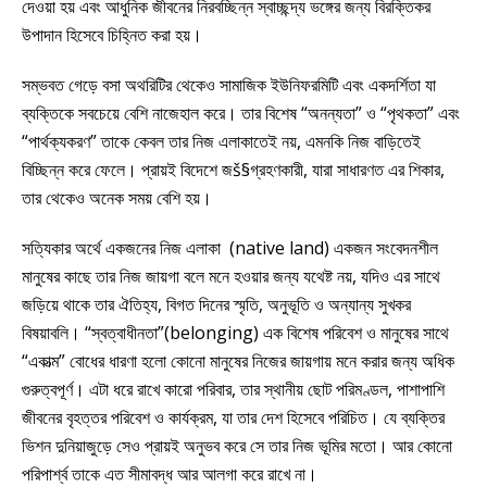
দেওয়া হয় এবং আধুনিক জীবনের নিরবচ্ছিন্ন স্বাচ্ছন্দ্য ভঙ্গের জন্য বিরক্তিকর
উপাদান হিসেবে চিহ্নিত করা হয়।
সম্ভবত গেড়ে বসা অথরিটির থেকেও সামাজিক ইউনিফরমিটি এবং একদর্শিতা যা
ব্যক্তিকে সবচেয়ে বেশি নাজেহাল করে। তার বিশেষ “অনন্যতা” ও “পৃথকতা” এবং
“পার্থক্যকরণ” তাকে কেবল তার নিজ এলাকাতেই নয়, এমনকি নিজ বাড়িতেই
বিচ্ছিন্ন করে ফেলে। প্রায়ই বিদেশে জš§গ্রহণকারী, যারা সাধারণত এর শিকার,
তার থেকেও অনেক সময় বেশি হয়।
সত্যিকার অর্থে একজনের নিজ এলাকা (native land) একজন সংবেদনশীল
মানুষের কাছে তার নিজ জায়গা বলে মনে হওয়ার জন্য যথেষ্ট নয়, যদিও এর সাথে
জড়িয়ে থাকে তার ঐতিহ্য, বিগত দিনের স্মৃতি, অনুভূতি ও অন্যান্য সুখকর
বিষয়াবলি। “স্বত্বাধীনতা”(belonging) এক বিশেষ পরিবেশ ও মানুষের সাথে
“একাত্ম” বোধের ধারণা হলো কোনো মানুষের নিজের জায়গায় মনে করার জন্য অধিক
গুরুত্বপূর্ণ। এটা ধরে রাখে কারো পরিবার, তার স্থানীয় ছোট পরিমণ্ডল, পাশাপাশি
জীবনের বৃহত্তর পরিবেশ ও কার্যক্রম, যা তার দেশ হিসেবে পরিচিত। যে ব্যক্তির
ভিশন দুনিয়াজুড়ে সেও প্রায়ই অনুভব করে সে তার নিজ ভূমির মতো। আর কোনো
পরিপার্শ্ব তাকে এত সীমাবদ্ধ আর আলগা করে রাখে না।