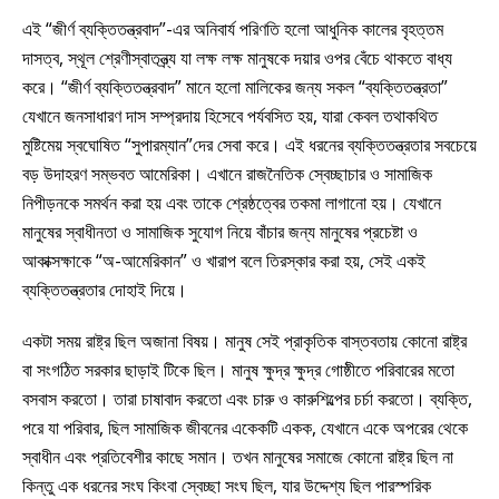
এই “জীর্ণ ব্যক্তিতন্ত্রবাদ”-এর অনিবার্য পরিণতি হলো আধুনিক কালের বৃহত্তম
দাসত্ব, স্থূল শ্রেণীস্বাতন্ত্র্য যা লক্ষ লক্ষ মানুষকে দয়ার ওপর বেঁচে থাকতে বাধ্য
করে। “জীর্ণ ব্যক্তিতন্ত্রবাদ” মানে হলো মালিকের জন্য সকল “ব্যক্তিতন্ত্রতা”
যেখানে জনসাধারণ দাস সম্প্রদায় হিসেবে পর্যবসিত হয়, যারা কেবল তথাকথিত
মুষ্টিমেয় স্বঘোষিত “সুপারম্যান”দের সেবা করে। এই ধরনের ব্যক্তিতন্ত্রতার সবচেয়ে
বড় উদাহরণ সম্ভবত আমেরিকা। এখানে রাজনৈতিক স্বেচ্ছাচার ও সামাজিক
নিপীড়নকে সমর্থন করা হয় এবং তাকে শ্রেষ্ঠত্বের তকমা লাগানো হয়। যেখানে
মানুষের স্বাধীনতা ও সামাজিক সুযোগ নিয়ে বাঁচার জন্য মানুষের প্রচেষ্টা ও
আকাক্সক্ষাকে “অ-আমেরিকান” ও খারাপ বলে তিরস্কার করা হয়, সেই একই
ব্যক্তিতন্ত্রতার দোহাই দিয়ে।
একটা সময় রাষ্ট্র ছিল অজানা বিষয়। মানুষ সেই প্রাকৃতিক বাস্তবতায় কোনো রাষ্ট্র
বা সংগঠিত সরকার ছাড়াই টিকে ছিল। মানুষ ক্ষুদ্র ক্ষুদ্র গোষ্ঠীতে পরিবারের মতো
বসবাস করতো। তারা চাষাবাদ করতো এবং চারু ও কারুশিল্পের চর্চা করতো। ব্যক্তি,
পরে যা পরিবার, ছিল সামাজিক জীবনের একেকটি একক, যেখানে একে অপরের থেকে
স্বাধীন এবং প্রতিবেশীর কাছে সমান। তখন মানুষের সমাজে কোনো রাষ্ট্র ছিল না
কিন্তু এক ধরনের সংঘ কিংবা স্বেচ্ছা সংঘ ছিল, যার উদ্দেশ্য ছিল পারস্পরিক