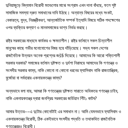
দুনিয়াজুড়ে বিদ্যমান বিরোধী মতগুলোর মাঝে সংগ্রাম এখন দানা বাঁধছে, ফলে সৃষ্ট
সামাজিক সমস্যা দ্রুত সমাধানের দাবি উঠছে। অন্যান্য বিষয়ের মধ্যে সংকট,
বেকারত্ব, যুদ্ধ, নিরস্ত্রীকরণ, আন্তর্জাতিক সম্পর্ক ইত্যাদি বিষয়ে সঠিক পদক্ষেপের
ওপর ব্যক্তির কল্যাণ ও মানবসমাজের ভাগ্য নির্ভর করছে।
রাষ্ট্র সরকারের মাধ্যমে কার্যকর ও ক্ষমতাশীল। রাষ্ট্র বর্তমানে সকল চিন্তাশীল
মানুষের কাছে গভীর মনোযোগের বিষয় হয়ে দাঁড়িয়েছে। সভ্য সকল দেশের
রাজনৈতিক উন্নয়ন অনেক প্রশ্নের জš§ দিয়েছে। আমাদের কি আরো শক্তিশালী
সরকার দরকার? সমাজের বর্তমান দুষ্টক্ষত ও দুর্দশা নিরাময়ে আমাদের কি গণতন্ত্র ও
সংসদীয় সরকার কাম্য, নাকি কোনো না কোনো ধরনের ফ্যাসিবাদ নাকি রাজতান্ত্রিক,
বুর্জোয়া বা সর্বহারার একনায়কতন্ত্র কাম্য?
অন্যভাবে বলা যায়, আমরা কি গণতন্ত্রের দুষ্টক্ষত সারাতে অধিকতর গণতন্ত্র চাইব,
নাকি একনায়কতন্ত্র দ্বারা জনপ্রিয় সরকারের জর্ডিয়ান গিঁট১ কাটব?
আমার উত্তর––এ দুটোর কোনোটাই এর সমাধান না। আমি যেমনভাবে ফ্যাসিবাদ ও
একনায়কতন্ত্র বিরোধী, ঠিক একইভাবে সংসদীয় পদ্ধতি ও তথাকথিত রাজনৈতিক
গণতন্ত্রেরও বিরোধী।