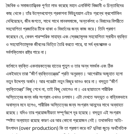
জৈবিক ও সমাজতাত্ত্বিক পূর্ণতা লাভ করেছে মহান এনার্কিস্ট বিজ্ঞানী ও চিন্তাবিদের
কাছ থেকে। তাঁর উল্লেখযোগ্য প্রকাশনা মিউচ্যুয়াল এইড গ্রন্থে ক্রপোটকিন
দেখিয়েছেন, জীব জগতে, সাথে সাথে মানবসমাজে, অন্তর্কলহ ও বিবাদের বিপরীতে
সহযোগিতা প্রজাতির টিকে থাকা ও বিবর্তনের জন্য কাজ করে। তিনি প্রমাণ
করেছেন যে, কেবল পারস্পরিক সাহায্য এবং স্বেচ্ছামূলক সহযোগিতা স্বাধীন ব্যক্তি
ও সহযোগিতামূলক জীবনের ভিত্তি তৈরি করতে পারে, যা সর্ব ধ্বংসাত্মক ও
সর্বশক্তিমান রাষ্ট্র পারে না।
বর্তমানে ব্যক্তি একনায়কত্বের হাতের পুতুল ও তার অন্ধ সমর্থক এবং ঠিক
একইভাবে তারা “জীর্ণ ব্যক্তিতন্ত্রের” প্রতি অনুরক্ত। আগেরটার অজুহাত হলো
নতুন উদ্দেশ্য অর্জন। আর পরেরটা নতুন কিছুর ভানও করে না। বস্তুত “জীর্ণ
ব্যক্তিতন্ত্র” কিছু শেখে না, তাই কিছু ভোলেও না। এর ছায়াতলে শারীরিক
অস্তিত্বের জন্য বর্বর সংগ্রাম এখনও চলমান। এটা দেখতে অদ্ভুত ও বাহ্যিকভাবে
অবাস্তব মনে হলেও, শারীরিক অস্তিত্বের জন্য সংগ্রাম আনন্দের সাথে অব্যাহত
রয়েছে। যদিও তার প্রয়োজনীয়তা সম্পূর্ণরূপে দূর হয়েছে। বস্তুত এই সংগ্রাম
স্পষ্টত অব্যাহত রয়েছে কারণ এর আর কোনো প্রয়োজন নেই। তথাকথিত অতি-
উৎপাদন (over production) কি তা প্রমাণ করে না? দুনিয়া জুড়ে অর্থনৈতিক