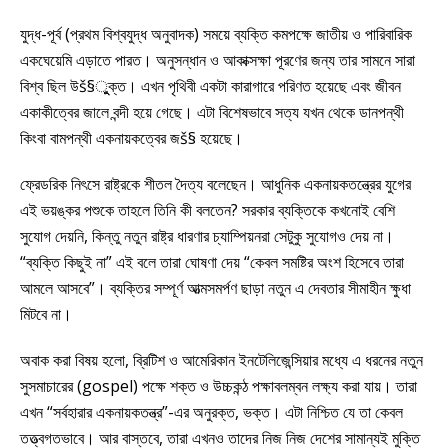
যুদ্ধ-পূর্ব (প্রথম বিশ্বযুদ্ধ অনুবাদক) সময়ে ব্যক্তি কমপক্ষে জাতীয় ও পারিবারিক
একঘেয়েমি এড়াতে পারত। অনুসন্ধান ও আকাক্সক্ষা পূরণের জন্য তার সামনে সারা
বিশ্ব ছিল উš§ুুক্ত। এখন পৃথিবী একটা কারাগারে পরিণত হয়েছে এবং জীবন
একাকীত্বের জালে বন্দী হয়ে গেছে। এটা বিশেষভাবে সত্য যখন থেকে ডানপন্থী
কিংবা বামপন্থী একনায়কত্বের জš§ হয়েছে।
ফ্রেডরিক নিৎসে রাষ্ট্রকে শীতল দৈত্য বলেছেন। আধুনিক একনায়কতন্ত্রের যুগের
এই ভয়ঙ্কর পশুকে তাহলে তিনি কী বলতেন? সরকার ব্যক্তিকে কখনোই বেশি
সুযোগ দেয়নি, কিন্তু নতুন রাষ্ট্র ধারণার চ্যাম্পিয়নরা সেটুকু সুযোগও দেয় না।
“ব্যক্তি কিছুই না” এই বলে তারা ঘোষণা দেয় “কেবল সমষ্টির অংশ হিসেবে তারা
আমলে আসবে”। ব্যক্তির সম্পূর্ণ আত্মসমর্পণ ছাড়া নতুন এ দেবতার সীমাহীন ক্ষুধা
মিটবে না।
অবাক করা বিষয় হলো, ব্রিটিশ ও আমেরিকান ইনটেলিজেন্সিয়ার মধ্যে এ ধরনের নতুন
সুসমাচারের (gospel) পক্ষে শক্ত ও উচ্চকন্ঠ পক্ষাবলম্বন লক্ষ্য করা যায়। তারা
এখন “সর্বহারার একনায়কতন্ত্র”-এর অনুরক্ত, ভক্ত। এটা নিশ্চিত যে তা কেবল
তত্ত্বগতভাবে। আর বাস্তবে, তারা এখনও তাদের নিজ নিজ দেশের সামান্যই মুক্তি