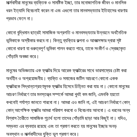
মার্ক্সবাদীরা মানুষের ব্যক্তিক ও সামষ্টিক ইচ্ছা, তার মনোজাগতিক জীবন ও মানসিক
ধরন ইত্যাদি বিবেচনাই করেন না এবং এগুলো তার মানবসভ্যতার ইতিহাসের ধারণায়
প্রভাব ফেলে না।
কোনো বুদ্ধিমান ছাত্রই সামাজিক অগ্রগতি ও মানবসভ্যতার উন্নয়নে অর্থনৈতিক
ভূমিকাকে অস্বীকার করবে না। কিন্তু ব্যক্তির কল্পনা ও আকাক্সক্ষার দ্বারা সৃষ্ট
কোনো ধারণা যা গুরুত্বপূর্ণ ভূমিকা পালন করতে পারে, তাকে সংকীর্ণ ও স্বেচ্ছাকৃত
গোঁড়ামি অবজ্ঞা করে।
মানুষের অভিজ্ঞতায় এক ফ্যাক্টর দিয়ে আরেক ফ্যাক্টরের সাথে ভারসাম্যের চেষ্টা করা
অর্থহীন ও অপ্রয়োজনীয়। ব্যক্তি ও সমাজের জটিল আচরণে কোনো একক
ফ্যাক্টরকে সিদ্ধান্তগ্রহণমূলক ফ্যাক্টর হিসেবে চিহ্নিত করা যায় না। কোনো মানুষের
আচরণ নির্ধারণে তার মনস্তত্ত্ব সম্পর্কে আমরা খুবই কম জানি, এমনকি হয়তো
কখনোই পর্যাপ্ত জানতে পারবো না। আমরা এও জানি না, এই আচরণ নির্ধারণে কোন্
কোন্ আপেক্ষিক ফ্যাক্টর আমরা পরিমাপ করবো ও বিবেচনায় আনবো। এ ধরনের অন্ধ
বিশ্বাস তৈরীতে সামাজিক গূঢ়ার্থ হলো তাদের গোঁড়ামি ছাড়া আর কিছুই না। যদিও,
সম্ভবত এর ব্যবহার রয়েছে এবং তা প্রমাণ করতে হয় মানুষের ইচ্ছার অনড়
অবস্থান ও মার্ক্সবাদীদের যুক্তি ভুল প্রমাণ করে।