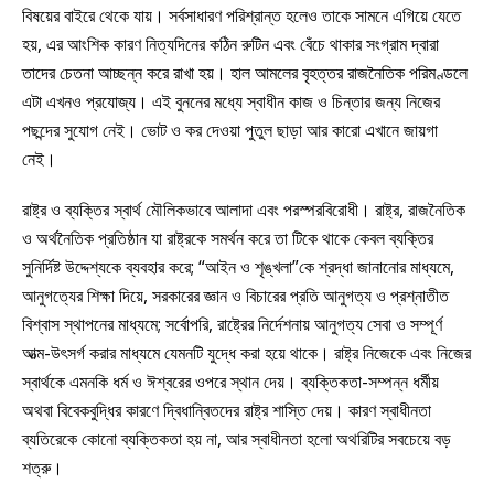
বিষয়ের বাইরে থেকে যায়। সর্বসাধারণ পরিশ্রান্ত হলেও তাকে সামনে এগিয়ে যেতে
হয়, এর আংশিক কারণ নিত্যদিনের কঠিন রুটিন এবং বেঁচে থাকার সংগ্রাম দ্বারা
তাদের চেতনা আচ্ছন্ন করে রাখা হয়। হাল আমলের বৃহত্তর রাজনৈতিক পরিমণ্ডলে
এটা এখনও প্রযোজ্য। এই বুননের মধ্যে স্বাধীন কাজ ও চিন্তার জন্য নিজের
পছন্দের সুযোগ নেই। ভোট ও কর দেওয়া পুতুল ছাড়া আর কারো এখানে জায়গা
নেই।
রাষ্ট্র ও ব্যক্তির স্বার্থ মৌলিকভাবে আলাদা এবং পরস্পরবিরোধী। রাষ্ট্র, রাজনৈতিক
ও অর্থনৈতিক প্রতিষ্ঠান যা রাষ্ট্রকে সমর্থন করে তা টিকে থাকে কেবল ব্যক্তির
সুনির্দিষ্ট উদ্দেশ্যকে ব্যবহার করে; “আইন ও শৃঙ্খলা”কে শ্রদ্ধা জানানোর মাধ্যমে,
আনুগত্যের শিক্ষা দিয়ে, সরকারের জ্ঞান ও বিচারের প্রতি আনুগত্য ও প্রশ্নাতীত
বিশ্বাস স্থাপনের মাধ্যমে; সর্বোপরি, রাষ্ট্রের নির্দেশনায় আনুগত্য সেবা ও সম্পূর্ণ
আত্ম-উৎসর্গ করার মাধ্যমে যেমনটি যুদ্ধে করা হয়ে থাকে। রাষ্ট্র নিজেকে এবং নিজের
স্বার্থকে এমনকি ধর্ম ও ঈশ্বরের ওপরে স্থান দেয়। ব্যক্তিকতা-সম্পন্ন ধর্মীয়
অথবা বিবেকবুদ্ধির কারণে দ্বিধান্বিতদের রাষ্ট্র শাস্তি দেয়। কারণ স্বাধীনতা
ব্যতিরেকে কোনো ব্যক্তিকতা হয় না, আর স্বাধীনতা হলো অথরিটির সবচেয়ে বড়
শত্রু।