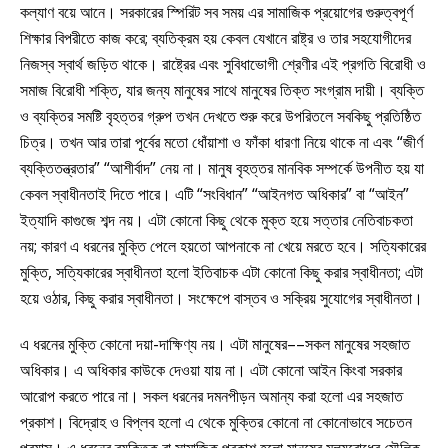
কল্যাণ বয়ে আনে। সরকারের স্পিরিট সব সময় এর সামাজিক প্রয়োগের গুরুত্বপূর্ণ
শিক্ষার বিপরীতে কাজ করে; ব্যতিক্রম হয় কেবল যেখানে রাষ্ট্র ও তার সহযোগীদের
নিজস্ব স্বার্থ জড়িত থাকে। রাষ্ট্রের এবং সুবিধাভোগী শ্রেণীর এই প্রগতি বিরোধী ও
সমাজ বিরোধী শক্তি, যার জন্য মানুষের সাথে মানুষের তিক্ত সংগ্রাম দায়ী। ব্যক্তি
ও ব্যক্তির সমষ্টি বৃহত্তর গ্রুপ তখন দেখতে শুরু করে উপরিতলে সবকিছু প্রতিষ্ঠিত
চিত্র। তখন আর তারা পূর্বের মতো ধোঁয়াশা ও ফাঁকা ধারণা নিয়ে থাকে না এবং “জীর্ণ
ব্যক্তিতন্ত্রতার” “আশীর্বাদ” নেয় না। মানুষ বৃহত্তর মানবিক সম্পর্কে উপনীত হয় যা
কেবল স্বাধীনতাই দিতে পারে। এটি “সংবিধান” “আইনগত অধিকার” বা “আইন”
ইত্যাদি কাগুজে শব্দ নয়। এটা কোনো কিছু থেকে মুক্ত হয়ে সত্তার নেতিবাচকতা
নয়; কারণ এ ধরনের মুক্তি পেলে হয়তো আপনাকে না খেয়ে মরতে হবে। সত্যিকারের
মুক্তি, সত্যিকারের স্বাধীনতা হলো ইতিবাচক এটা কোনো কিছু করার স্বাধীনতা; এটা
হয়ে ওঠার, কিছু করার স্বাধীনতা। সংক্ষেপে বাস্তব ও সক্রিয় সুযোগের স্বাধীনতা।
এ ধরনের মুক্তি কোনো দয়া-দাক্ষিণ্য নয়। এটা মানুষের––সকল মানুষের সহজাত
অধিকার। এ অধিকার কাউকে দেওয়া যায় না। এটা কোনো আইন কিংবা সরকার
আরোপ করতে পারে না। সকল ধরনের দমনপীড়ন অমান্য করা হলো এর সহজাত
প্রকাশ। বিদ্রোহ ও বিপ্লব হলো এ থেকে মুক্তির কোনো না কোনোভাবে সচেতন
প্রয়াস। এ ধরনের ব্যক্তিক বা সামাজিক প্রকাশ হলো মানুষের মূল্যবোধের মৌলিক