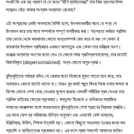
সংকট কি এক বড় প্রমাণ না যে অন্ধ “জীর্ণ ব্যক্তিতন্ত্র” তার নিজ ধ্বংসের বিপদ
সত্ত্বেও বেঁচে থাকার সংগ্রাম অব্যাহত রেখেছে?
এই সংগ্রামের একটা পাগলামো বৈশিষ্ট হলো, উৎপাদনকারীর সাথে যে পণ্য সে
উৎপাদন করে তার সাথে সম্পর্ককে সম্পূর্ণ অস্বীকার করা। গড়পড়তা কর্মরত শ্রমিক
তার ভেতর থেকে কারখানার কোনো অন্তঃসম্পর্ক বোধ করে না বরং সে কেবল ঐ
কারখানার উৎপাদন প্রক্রিয়ার একজন আগন্তুক এবং কেবল তার যান্ত্রিক অংশ।
যন্ত্রের অন্যান্য অংশের মতো সেও যে কোনো সময় প্রতিস্থাপনযোগ্য, তার মতোই
বিমানবিকৃত (depersonalized) অন্য কোনো মানুষ দ্বারা।
বুদ্ধিবৃত্তিক সর্বহারা যদিও সে বোকার মতো নিজেকে মুক্ত সত্তা মনে করে, তার
অবস্থাও কোনো মতেই ভালো না। তারও খুব কমই পছন্দ কিংবা নিজে চলার ক্ষমতা বা
বিশেষ কোনো পেশা বেছে নেওয়ার সুযোগ রয়েছে যেমনটি শারীরিক শ্রম দেওয়া তার
শ্রমিক ভাইয়ের ক্ষেত্রে প্রযোজ্য। বস্তুগত বিবেচনা ও অধিকতর সামাজিক
সম্মানের আকাক্সক্ষা হলো সাধারণভাবে বুদ্ধিবৃত্তিক পেশা গ্রহণের নিয়ামক ফ্যাক্টর।
এর সাথে যোগ হয় পরিবারের ঐতিহ্য অনুসরণ এবং এভাবেই কেউ ডাক্তার,
ইঞ্জিনিয়ার, উকিল, শিক্ষক ইত্যাদি হয়। কোনো কিছুতে অভ্যস্ত হওয়ার জন্য কম
প্রচেষ্টা ও ব্যক্তিত্বের প্রয়োজন হয়। এর ফলে প্রায় সকলেই আমাদের বর্তমান