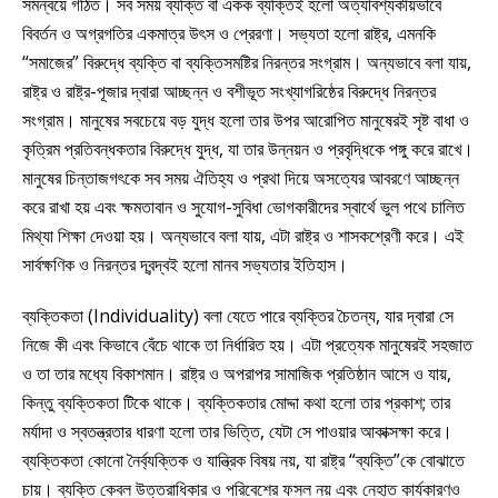
সমন্বয়ে গঠিত। সব সময় ব্যক্তি বা একক ব্যক্তিই হলো অত্যাবশ্যকীয়ভাবে
বিবর্তন ও অগ্রগতির একমাত্র উৎস ও প্রেরণা। সভ্যতা হলো রাষ্ট্র, এমনকি
“সমাজের” বিরুদ্ধে ব্যক্তি বা ব্যক্তিসমষ্টির নিরন্তর সংগ্রাম। অন্যভাবে বলা যায়,
রাষ্ট্র ও রাষ্ট্র-পূজার দ্বারা আচ্ছন্ন ও বশীভূত সংখ্যাগরিষ্ঠের বিরুদ্ধে নিরন্তর
সংগ্রাম। মানুষের সবচেয়ে বড় যুদ্ধ হলো তার উপর আরোপিত মানুষেরই সৃষ্ট বাধা ও
কৃত্রিম প্রতিবন্ধকতার বিরুদ্ধে যুদ্ধ, যা তার উন্নয়ন ও প্রবৃদ্ধিকে পঙ্গু করে রাখে।
মানুষের চিন্তাজগৎকে সব সময় ঐতিহ্য ও প্রথা দিয়ে অসত্যের আবরণে আচ্ছন্ন
করে রাখা হয় এবং ক্ষমতাবান ও সুযোগ-সুবিধা ভোগকারীদের স্বার্থে ভুল পথে চালিত
মিথ্যা শিক্ষা দেওয়া হয়। অন্যভাবে বলা যায়, এটা রাষ্ট্র ও শাসকশ্রেণী করে। এই
সার্বক্ষণিক ও নিরন্তর দ্বন্দ্বই হলো মানব সভ্যতার ইতিহাস।
ব্যক্তিকতা (Individuality) বলা যেতে পারে ব্যক্তির চৈতন্য, যার দ্বারা সে
নিজে কী এবং কিভাবে বেঁচে থাকে তা নির্ধারিত হয়। এটা প্রত্যেক মানুষেরই সহজাত
ও তা তার মধ্যে বিকাশমান। রাষ্ট্র ও অপরাপর সামাজিক প্রতিষ্ঠান আসে ও যায়,
কিন্তু ব্যক্তিকতা টিকে থাকে। ব্যক্তিকতার মোদ্দা কথা হলো তার প্রকাশ; তার
মর্যাদা ও স্বতন্ত্রতার ধারণা হলো তার ভিত্তি, যেটা সে পাওয়ার আকাক্সক্ষা করে।
ব্যক্তিকতা কোনো নৈর্ব্যক্তিক ও যান্ত্রিক বিষয় নয়, যা রাষ্ট্র “ব্যক্তি”কে বোঝাতে
চায়। ব্যক্তি কেবল উত্তরাধিকার ও পরিবেশের ফসল নয় এবং নেহাত কার্যকারণও