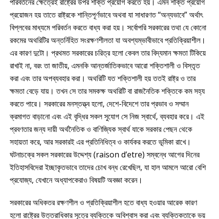
পরিবর্তনের ক্ষেত্রেই রাষ্ট্রের উপর শক্তি প্রয়োগ করতে হয়। এমন শক্তি প্রয়োগ
প্রয়োজন হয় তাতে রাষ্ট্রকে শান্তিপূর্ণভাবে অথবা যা সাধারণত “অন্যভাবে” অর্থাৎ
বিপ্লবের মাধ্যমে পরিবর্তন করতে বাধ্য করা হয়। সর্বোপরি সরকারের তথা যে কোনো
রকমের অথরিটির অন্তর্নিহিত সংরক্ষণশীলতা যা অবশ্যম্ভাবীভাবে প্রতিক্রিয়াশীল।
এর কারণ দুটো। প্রথমত সরকারের চরিত্র হলো কেবল তার বিদ্যমান ক্ষমতা টিকিয়ে
রাখাই না, বরং তা জাতীয়, এমনকি আন্তর্জাতিকভাবে আরো শক্তিশালী ও বিস্তৃত
করা এবং তার অপব্যবহার করা। অথরিটি যত শক্তিশালী হয় ততই রাষ্ট্র ও তার
ক্ষমতা বেড়ে যায়। তখন সে তার সমকক্ষ অথরিটি বা রাজনৈতিক শক্তিকে কম সহ্য
করতে পারে। সরকারের মনস্তত্ত্ব হলো, দেশে-বিদেশে তার প্রভাব ও সম্মান
ক্রমাগত বাড়ানো এবং এই বৃদ্ধির সকল সুযোগ সে নিজ স্বার্থে, ব্যবহার করে। এই
প্রবণতার জন্য দায়ী অর্থনৈতিক ও বাণিজ্যিক স্বার্থ যাকে সরকার পেছন থেকে
সহায়তা করে, আর সরকারই এর প্রতিনিধিত্ব ও কার্যকর করতে ভূমিকা রাখে।
ঘটনাচক্রে সকল সরকারের উদ্দেশ্য (raison d’etre) সম্বন্ধে আগের দিনের
ইতিহাসবিদেরা ইচ্ছাকৃতভাবে তাদের চোখ বন্ধ রেখেছিল, যা হাল আমলে আরো বেশি
প্রযোজ্য, যেখানে অধ্যাপকেরাও বিষয়টি অবজ্ঞা করেন।
সরকারের অধিকতর রক্ষণশীল ও প্রতিক্রিয়াশীল হতে বাধ্য হওয়ার আরেক কারণ
হলো রাষ্ট্রের উত্তরাধিকার সূত্রে ব্যক্তিকে অবিশ্বাস করা এবং ব্যক্তিকতাকে ভয়