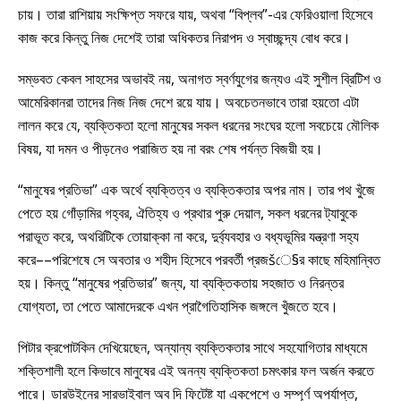
চায়। তারা রাশিয়ায় সংক্ষিপ্ত সফরে যায়, অথবা “বিপ্লব”-এর ফেরিওয়ালা হিসেবে
কাজ করে কিন্তু নিজ দেশেই তারা অধিকতর নিরাপদ ও স্বাচ্ছন্দ্য বোধ করে।
সম্ভবত কেবল সাহসের অভাবই নয়, অনাগত স্বর্ণযুগের জন্যও এই সুশীল ব্রিটিশ ও
আমেরিকানরা তাদের নিজ নিজ দেশে রয়ে যায়। অবচেতনভাবে তারা হয়তো এটা
লালন করে যে, ব্যক্তিকতা হলো মানুষের সকল ধরনের সংঘের হলো সবচেয়ে মৌলিক
বিষয়, যা দমন ও পীড়নেও পরাজিত হয় না বরং শেষ পর্যন্ত বিজয়ী হয়।
“মানুষের প্রতিভা” এক অর্থে ব্যক্তিত্ব ও ব্যক্তিকতার অপর নাম। তার পথ খুঁজে
পেতে হয় গোঁড়ামির গহ্বর, ঐতিহ্য ও প্রথার পুরু দেয়াল, সকল ধরনের ট্যাবুকে
পরাভূত করে, অথরিটিকে তোয়াক্কা না করে, দুর্ব্যবহার ও বধ্যভূমির যন্ত্রণা সহ্য
করে––পরিশেষে সে অবতার ও শহীদ হিসেবে পরবর্তী প্রজšে§র কাছে মহিমান্বিত
হয়। কিন্তু “মানুষের প্রতিভার” জন্য, যা ব্যক্তিকতায় সহজাত ও নিরন্তর
যোগ্যতা, তা পেতে আমাদেরকে এখন প্রাগৈতিহাসিক জঙ্গলে খুঁজতে হবে।
পিটার ক্রপোটকিন দেখিয়েছেন, অন্যান্য ব্যক্তিকতার সাথে সহযোগিতার মাধ্যমে
শক্তিশালী হলে কিভাবে মানুষের এই অনন্য ব্যক্তিকতা চমৎকার ফল অর্জন করতে
পারে। ডারউইনের সারভাইবাল অব দি ফিটেষ্ট যা একপেশে ও সম্পূর্ণ অপর্যাপ্ত,