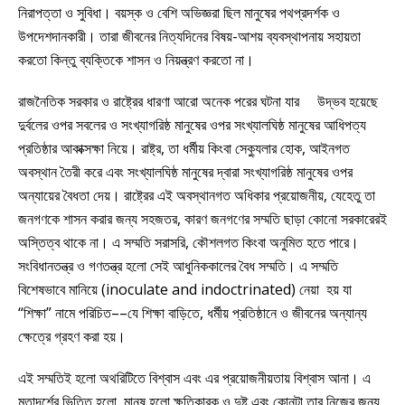
নিরাপত্তা ও সুবিধা। বয়স্ক ও বেশি অভিজ্ঞরা ছিল মানুষের পথপ্রদর্শক ও
উপদেশদানকারী। তারা জীবনের নিত্যদিনের বিষয়-আশয় ব্যবস্থাপনায় সহায়তা
করতো কিন্তু ব্যক্তিকে শাসন ও নিয়ন্ত্রণ করতো না।
রাজনৈতিক সরকার ও রাষ্ট্রের ধারণা আরো অনেক পরের ঘটনা যার উদ্ভব হয়েছে
দুর্বলের ওপর সবলের ও সংখ্যাগরিষ্ঠ মানুষের ওপর সংখ্যালঘিষ্ঠ মানুষের আধিপত্য
প্রতিষ্ঠার আকাক্সক্ষা নিয়ে। রাষ্ট্র, তা ধর্মীয় কিংবা সেক্যুলার হোক, আইনগত
অবস্থান তৈরী করে এবং সংখ্যালঘিষ্ঠ মানুষের দ্বারা সংখ্যাগরিষ্ঠ মানুষের ওপর
অন্যায়ের বৈধতা দেয়। রাষ্ট্রের এই অবস্থানগত অধিকার প্রয়োজনীয়, যেহেতু তা
জনগণকে শাসন করার জন্য সহজতর, কারণ জনগণের সম্মতি ছাড়া কোনো সরকারেরই
অস্তিত্ব থাকে না। এ সম্মতি সরাসরি, কৌশলগত কিংবা অনুমিত হতে পারে।
সংবিধানতন্ত্র ও গণতন্ত্র হলো সেই আধুনিককালের বৈধ সম্মতি। এ সম্মতি
বিশেষভাবে মানিয়ে (inoculate and indoctrinated) নেয়া হয় যা
“শিক্ষা” নামে পরিচিত––যে শিক্ষা বাড়িতে, ধর্মীয় প্রতিষ্ঠানে ও জীবনের অন্যান্য
ক্ষেত্রে গ্রহণ করা হয়।
এই সম্মতিই হলো অথরিটিতে বিশ্বাস এবং এর প্রয়োজনীয়তায় বিশ্বাস আনা। এ
মতাদর্শের ভিত্তি হলো, মানুষ হলো ক্ষতিকারক ও দুষ্ট এবং কোনটা তার নিজের জন্য