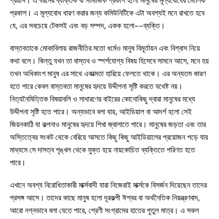
প্রকাশ। এ মূল্যবোধ ধারণ করার জন্য কমিউনিটিকে এটা অবশ্যই মনে রাখতে হবে
যে, এর সবচেয়ে টেকসই এবং বড় সম্পদ, একক হলো––ব্যক্তি।
বাস্তবতাকে মোকাবিলায় রাজনীতির মতো ধর্মেও মানুষ বিমূর্তায়ন এবং বিশ্বাস নিয়ে
কথা বলে। কিন্তু যখন তা বাস্তব ও স্পর্শযোগ্য বিষয় হিসেবে সামনে আসে, মনে হয়
তখন অধিকাংশ মানুষ এর সাথে একাত্মতা হারিয়ে ফেলতে থাকে। এর অন্যতম কারণ
হতে পারে কেবল বাস্তবতা মানুষের হৃদয়ে উদ্দীপনা সৃষ্টি করতে যথেষ্ট নয়।
নিত্যনৈমিত্তিক বিষয়াবলি ও সাধারণের বাইরের কোনোকিছু দ্বারা মানুষের মধ্যে
উদ্দীপনা সৃষ্টি হতে পারে। অন্যভাবে বলা যায়, আইডিয়াল বা আদর্শ হলো সেই
জিয়নকাঠি যা কল্পনাও মানুষের হৃদয়ে শিখা জ্বালাতে পারে। মানুষের জড়তা এবং তার
অস্তিত্বের সংকট থেকে বেরিয়ে আসতে কিছু কিছু আইডিয়ালের প্রয়োজন পড়ে যার
মাধ্যমে সে দাসত্ব শৃঙ্খল থেকে মুক্ত হয়ে নায়কোচিত ব্যক্তিতে পরিণত হতে
পারে।
এখানে অবশ্য বিরোধিতাকারী মার্ক্সবাদী যারা নিজেরাই মার্ক্সকে বিসর্জন দিয়েছেন তাদের
প্রসঙ্গ আসে। তাদের কাছে মানুষ হলো দূরকল্পী ঈশ্বর বা অর্থনৈতিক নিয়ন্ত্রণবাদ,
আরো নগ্নভাবে বলা যেতে পারে, শ্রেণী সংগ্রামের হাতের পুতুল মাত্র। এ সকল