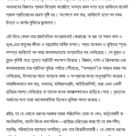
অবনমনের বিরুদ্ধে প্রথম বিদ্রোহ করেছিল; অসহ্য রকম দগ্ধ হয়ে ব্যক্তির মাঝেই
প্রথম প্রতিরোধের ধারণা সৃষ্টি হয়। সংক্ষেপে বলা যায়, ব্যক্তিই হলো সব সময়
চিন্তা ও কর্মের মুক্তির জন্মদাতা।
এটা দিয়ে কেবল তার রাজনৈতিক সংগ্রামকেই বোঝাচ্ছে না বরং তা সকল কাল ও
ভূখণ্ডের মানুষের জীবন ও প্রচেষ্টার সার্বিক ফসল। শক্ত মনোবল ও মুক্তির স্পৃহা-
সম্পন্ন ব্যক্তিই সব সময় মানবসভ্যতায় অগ্রগতির পথ দেখিয়েছে। সে মুক্ত ও
সুন্দর পৃথিবী গড়ে তুলতে প্রতিটি পদক্ষেপ নিয়েছে। বিজ্ঞান, দর্শন ও শিল্পকলার এবং
কলকারখানায় তার প্রতিভা সুউচ্চ পর্যায়ে পৌঁছেছে, “অসম্ভব”কে সম্ভব করার পথ
দেখিয়েছে, উৎসাহের সাথে অন্যকে কাজ ও সংগ্রামের জন্য অনুপ্রাণিত করেছে।
সামাজিকভাবে বলা যায়, অবতার, ভবিষ্যৎদ্রষ্টা, আইডিয়ালিস্ট, যারা এমন একটি
দুনিয়ার স্বপ্ন দেখিয়েছে যা তাদের মনের আকাক্সক্ষাকেও ছাড়িয়ে গেছে। বৃহত্তর
অর্জনের পথে তারা আলোকবর্তিকা হিসেবে ভূমিকা পালন করেছে।
রাষ্ট্র, তা যে কোনো ধরনের সরকার দ্বারা পরিচালিত হোক না কেন, কর্তৃত্ববাদী বা
সাংবিধানিক, নাৎসি কিংবা বলশেভিক––রাষ্ট্রের চরিত্রের কারণেই তা রক্ষণশীল,
স্থবির, পরিবর্তনের ব্যাপারে অসহিষ্ণু এবং তার বিরোধীতাকারী। যে কোনো ধরনের