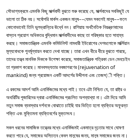
সৌভাগ্যক্রমে এমনকি কিছু মার্ক্সবাদী বুঝতে শুরু করেছে যে, মার্ক্সবাদের সবকিছুই যে
ভালো তা ঠিক নয়। সর্বোপরি মার্কস একজন মানুষ––যেমন সকলেই মানুষ––ফলে
কোনোভাবেই তিনি ভুলভ্রান্তির ঊর্ধ্বে নন। রাশিয়ায় অর্থনৈতিক নিয়ন্ত্রণবাদের
বাস্তব প্রয়োগ অধিকতর বুদ্ধিমান মার্ক্সবাদীদের কাছে তা পরিষ্কার হতে সাহায্য
করছে। সমাজতান্ত্রিক এমনকি কমিউনিস্ট নামধারী ইউরোপের দেশগুলোকে মার্ক্সিয়ান
মূল্যবোধকে পুনর্মূল্যায়ন করতে দেখা যাচ্ছে। তারা এখন ধীরে ধীরে বুঝতে পারছে,
তাদের তত্ত্ব মানবিক দিককে উপেক্ষা করেছে, সমাজতান্ত্রিক পত্রিকা ডেন মেনচেইন
তা প্রকাশ করেছে। মানবসভ্যতার নবজাগরণের (rejuvenation of
mankind) জন্য প্রয়োজন একটি আদর্শের উদ্দীপনা এবং তেজস¦ী শক্তি।
এ রকমের আদর্শ আমি এনার্কিজমের মধ্যে পাই। তবে এটা নিশ্চিত যে, তা রাষ্ট্র ও
অথরিটির পূজারিদের দ্বারা এনার্কিজমের প্রচলিত অপব্যাখ্যা না। এটা দিয়ে আমি
নতুন সমাজ ব্যবস্থার দর্শনকে বোঝাতে চাইছি যার ভিত্তি হলো ব্যক্তির অফুরন্ত
শক্তি এবং মুক্তিমনা ব্যক্তিবর্গের মুক্তসংঘ।
সকল ধরনের সামাজিক তত্ত্বের মধ্যে এনার্কিজমই একমাত্র দৃঢ়তার সাথে ঘোষণা
করতে পারে যে, সমাজের অস্তিত্ব কেবল মানুষের জন্য, মানুষ সমাজের জন্য না।