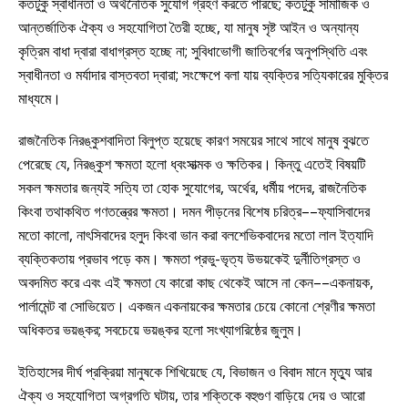
কতটুকু স্বাধীনতা ও অর্থনৈতিক সুযোগ গ্রহণ করতে পারছে; কতটুকু সামাজিক ও
আন্তর্জাতিক ঐক্য ও সহযোগিতা তৈরী হচ্ছে, যা মানুষ সৃষ্ট আইন ও অন্যান্য
কৃত্রিম বাধা দ্বারা বাধাগ্রস্ত হচ্ছে না; সুবিধাভোগী জাতিবর্গের অনুপস্থিতি এবং
স্বাধীনতা ও মর্যাদার বাস্তবতা দ্বারা; সংক্ষেপে বলা যায় ব্যক্তির সত্যিকারের মুক্তির
মাধ্যমে।
রাজনৈতিক নিরঙ্কুশবাদিতা বিলুপ্ত হয়েছে কারণ সময়ের সাথে সাথে মানুষ বুঝতে
পেরেছে যে, নিরঙ্কুশ ক্ষমতা হলো ধ্বংসাত্মক ও ক্ষতিকর। কিন্তু এতেই বিষয়টি
সকল ক্ষমতার জন্যই সত্যি তা হোক সুযোগের, অর্থের, ধর্মীয় পদের, রাজনৈতিক
কিংবা তথাকথিত গণতন্ত্রের ক্ষমতা। দমন পীড়নের বিশেষ চরিত্র––ফ্যাসিবাদের
মতো কালো, নাৎসিবাদের হলুদ কিংবা ভান করা বলশেভিকবাদের মতো লাল ইত্যাদি
ব্যক্তিকতায় প্রভাব পড়ে কম। ক্ষমতা প্রভু-ভৃত্য উভয়কেই দুর্নীতিগ্রস্ত ও
অবদমিত করে এবং এই ক্ষমতা যে কারো কাছ থেকেই আসে না কেন––একনায়ক,
পার্লামেন্ট বা সোভিয়েত। একজন একনায়কের ক্ষমতার চেয়ে কোনো শ্রেণীর ক্ষমতা
অধিকতর ভয়ঙ্কর; সবচেয়ে ভয়ঙ্কর হলো সংখ্যাগরিষ্ঠের জুলুম।
ইতিহাসের দীর্ঘ প্রক্রিয়া মানুষকে শিখিয়েছে যে, বিভাজন ও বিবাদ মানে মৃত্যু আর
ঐক্য ও সহযোগিতা অগ্রগতি ঘটায়, তার শক্তিকে বহুগুণ বাড়িয়ে দেয় ও আরো