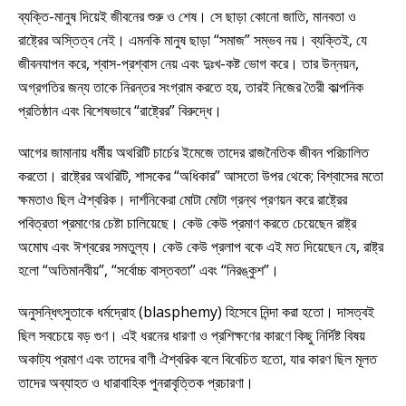
ব্যক্তি-মানুষ দিয়েই জীবনের শুরু ও শেষ। সে ছাড়া কোনো জাতি, মানবতা ও
রাষ্ট্রের অস্তিত্ব নেই। এমনকি মানুষ ছাড়া “সমাজ” সম্ভব নয়। ব্যক্তিই, যে
জীবনযাপন করে, শ্বাস-প্রশ্বাস নেয় এবং দুঃখ-কষ্ট ভোগ করে। তার উন্নয়ন,
অগ্রগতির জন্য তাকে নিরন্তর সংগ্রাম করতে হয়, তারই নিজের তৈরী কাল্পনিক
প্রতিষ্ঠান এবং বিশেষভাবে “রাষ্ট্রের” বিরুদ্ধে।
আগের জামানায় ধর্মীয় অথরিটি চার্চের ইমেজে তাদের রাজনৈতিক জীবন পরিচালিত
করতো। রাষ্ট্রের অথরিটি, শাসকের “অধিকার” আসতো উপর থেকে; বিশ্বাসের মতো
ক্ষমতাও ছিল ঐশ্বরিক। দার্শনিকেরা মোটা মোটা গ্রন্থ প্রণয়ন করে রাষ্ট্রের
পবিত্রতা প্রমাণের চেষ্টা চালিয়েছে। কেউ কেউ প্রমাণ করতে চেয়েছেন রাষ্ট্র
অমোঘ এবং ঈশ্বরের সমতুল্য। কেউ কেউ প্রলাপ বকে এই মত দিয়েছেন যে, রাষ্ট্র
হলো “অতিমানবীয়”, “সর্বোচ্চ বাস্তবতা” এবং “নিরঙ্কুশ”।
অনুসন্ধিৎসুতাকে ধর্মদ্রোহ (blasphemy) হিসেবে নিন্দা করা হতো। দাসত্বই
ছিল সবচেয়ে বড় গুণ। এই ধরনের ধারণা ও প্রশিক্ষণের কারণে কিছু নির্দিষ্ট বিষয়
অকাট্য প্রমাণ এবং তাদের বাণী ঐশ্বরিক বলে বিবেচিত হতো, যার কারণ ছিল মূলত
তাদের অব্যাহত ও ধারাবাহিক পুনরাবৃত্তিক প্রচারণা।