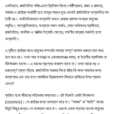
একইভাবে, রাজনৈতিক পরিমণ্ডলে ট্রাইবাল কিংবা গোষ্ঠীপ্রধান, রাজা ও রাজন্য,
সরকার ও রাষ্ট্রের অথরিটি হতে যতদূর সম্ভব দূরে থেকেই রাজনৈতিক অগ্রগতির পথ
তৈরী হয়। অর্থনৈতিকভাবে অগ্রগতি বলতে বোঝায় ব্যাপক সংখ্যক মানুষের
সমৃদ্ধি। সাংস্কৃতিকভাবে, অন্যান্য সকল অর্জন, যেমন অধিকতর স্বাধীনতা,
রাজনৈতিক, মানসিক ও আত্মিক ইত্যাদি ক্ষেত্রে, লক্ষণীয় মাত্রায় অর্জনই হলো
অগ্রগতি।
এ দৃষ্টিতে রাষ্ট্রের সাথে মানুষের সম্পর্কের সমস্যা সম্পূর্ণ আলাদা গুরুত্ব বহন করে
বলে মনে হয়। তখন আর গণতন্ত্র না একনায়কতন্ত্র কাম্য, বা ইতালীয় ফ্যাসিবাদ না
হিটলারবাদ ভালো––এ ধরনের প্রশ্নের অবকাশ থাকে না। তখন আরো বড় ও
গুরুত্বপূর্ণ প্রশ্ন দাঁড়ায়: রাজনৈতিক সরকার কিংবা রাষ্ট্র কি মানব সমাজের জন্য
কল্যাণকর এবং তার ফলে সামাজিক ক্রিয়াকলাপ কিভাবে ব্যক্তির উপর প্রভাব
ফেলে?
ব্যক্তি হলো জীবনের সত্যিকার বাস্তবতা। এটা নিজেই একটা বিশ্বজগৎ
(cosmos)। সে রাষ্ট্রের জন্য অবস্থান করে না। “সমাজ” বা “জাতি” নামের
বিমূর্ত কিছুর জন্যও সে অবস্থান করে না। এগুলো একক সত্তার অনেক মানুষের