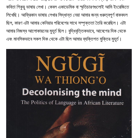
কবিতা গিকুয়ু ভাষায় লেখা। কেবল একাডেমিক বা স্মৃতিচারণগুলোই আমি ইংরেজিতে
লিখেছি। আফ্রিকান ভাষায় লেখার সিদ্ধান্ত নেয়া আমার জন্য গুরুত্বপূর্ণ বাকবদল
ছিল, কারণ এটা আমার কেনিয়ার পরিবেশের সাথে সম্পৃক্ততা তৈরি করেছিল। এটা
আমার নিজস্ব আলোকায়নের মুহূর্ত ছিল। বুদ্ধিবৃত্তিকভাবে, আবেগের দিক থেকে
এবং মানসিকভাবে সকল দিক থেকে এটা ছিল আমার ব্যক্তিগত মুক্তির মুহূর্ত।