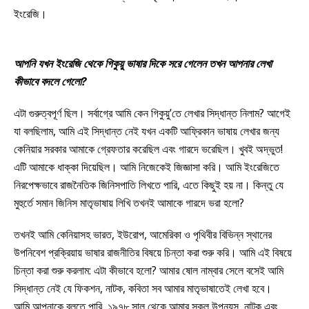
ইংরেজি।
আপনি যখন ইংরেজি থেকে গিকুয়ু ভাষার দিকে সরে গেলেন তখন আপনার লেখা
কীভাবে বদলে গেলো?
এটা গুরুত্বপূর্ণ ছিল। সর্বাগ্রে আমি কেন গিকুয়ু’তে লেখার সিদ্ধান্ত নিলাম? আগেই
যা বলছিলাম, আমি এই সিদ্ধান্ত নেই যখন একটি আফ্রিকান ভাষায় লেখার জন্য
কেনিয়ার সরকার আমাকে গ্রেফতার করেছিল এবং গারদে ভরেছিল। খুবই অদ্ভুত!
এটি আমাকে ধাক্কা দিয়েছিল। আমি নিজেকেই জিজ্ঞাসা করি। আমি ইংরেজিতে
নিরপেক্ষভাবে রাজনৈতিক জিনিসপাতি লিখতে পারি, এতে কিছুই হয় না। কিন্তু যে
মুহুর্তে সমান জিনিস মাতৃভাষায় লিখি তখনই আমাকে গারদে ভরা হলো?
তখনই আমি কেনিয়াসহ ভারত, ইউরোপ, আমেরিকা ও পৃথিবীর বিভিন্ন স্থানের
উপনিবেশ প্রক্রিয়ায় ভাষার রাজনীতির বিষয়ে চিন্তা করা শুরু করি। আমি এই বিষয়ে
চিন্তা করা শুরু করলাম: এটা কীভাবে হলো? আমার ষোল নাম্বার সেলে বসেই আমি
সিদ্ধান্ত নেই যে ফিকশন, নাটক, কবিতা সব আমার মাতৃভাষাতেই লেখা হবে।
আমি আপনাকে বলতে পারি, ১৯৭৮ সাল থেকে আমার সকল উপন্যস, নাটক এবং