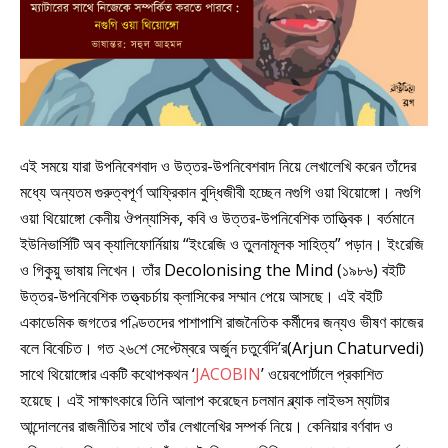
এই সময়ে যারা উপনিবেশবাদ ও উত্তর-উপনিবেশবাদ নিয়ে লেখালেখি করেন তাঁদের
মধ্যে অন্যতম গুরুত্বপূর্ণ আফ্রিকান বুদ্ধিজীবী হচ্ছেন নগুগি ওয়া থিয়োঙ্গো। নগুগি
ওয়া থিয়োঙ্গো কেনীয় ঔপন্যাসিক, কবি ও উত্তর-উপনিবেশিক তাত্ত্বিক। বর্তমানে
ইউনিভার্সিটি অব ক্যালিফোর্নিয়ায় “ইংরেজি ও তুলনামূলক সাহিত্য” পড়ান। ইংরেজি
ও গিকুয়ু ভাষায় লিখেন। তাঁর Decolonising the Mind (১৯৮৬) বইটি
উত্তর-উপনিবেশিক তত্ত্বচর্চায় ক্লাসিকের সম্মান পেয়ে আসছে। এই বইটি
একাডেমিক জগতের পণ্ডিতদের পাশাপাশি রাজনৈতিক কর্মীদের জন্যও ভীষণ কাজের
বলে বিবেচিত। গত ২৬শে সেপ্টেম্বরে অর্জুন চতুর্বেদি’র(Arjun Chaturvedi)
সাথে থিয়োঙ্গোর একটি কথোপকথন ‘
JACOBIN
’ ওয়েবপোর্টালে প্রকাশিত
হয়েছে। এই সাক্ষাৎকারে তিনি আলাপ করেছেন চলমান ব্ল্যাক লাইভস ম্যাটার
আন্দোলনের রাজনীতির সাথে তাঁর লেখালেখির সম্পর্ক নিয়ে। কেনিয়ার বর্ণবাদ ও