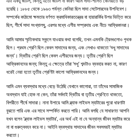
এটা একটু জটিল, কিন্তু এতো জটিল না কারণ আমি সাদা-শাসিত কেনিয়াতে বড়
হয়েছি। ১৮৮৫ থেকে ১৯৬৩ পর্যন্ত কেনিয়া ছিল সাদা সেটেলারদের উপনিবেশ।
সম্পর্কের কাঠামো ক্ষমতার বর্ণগত ক্রমাধিকারতন্ত্রের বা হায়ারার্কির উপর ভিত্তি করে
ছিল, শীর্ষে সাদা সংখ্যালঘু, এরপর মধ্যে এশীয় সম্প্রদায় এবং নীচে আফ্রিকানরা।
আমি আমার স্মৃতিকথায় স্কুলে যাওয়ার কথা বলেছি, তখন এমনকি ট্রেনগুলোও পৃথক
ছিল। প্রথম শ্রেণি ছিল কেবল সাদাদের জন্য, এবং লেখাও থাকতো ‘শুধু সাদাদের
জন্য’। দ্বিতীয় শ্রেণি ছিল কেবল এশীয়দের জন্য। তৃতীয় শ্রেণি ছিল
আফ্রিকানদের জন্য; কিন্তু এ ক্ষেত্রে তাঁরা ‘শুধু’ শব্দটাও ব্যবহার করত না, কারণ
ধরেই নেয়া হতো তৃতীয় শ্রেণিটা কালো আফ্রিকানদের জন্য।
আমি এমন ব্যবস্থার মধ্যে বেড়ে উঠেছি যেখানে কালোরা, তা তাঁদের সামাজিক
অবস্থান যাই হোক না কেন, তাঁরা সর্বদাই দ্বিতীয় বা তৃতীয় শ্রেণিতে থাকতো,
বিপরীতে শীর্ষে সাদারা। নানা উপায়ে আমি ব্ল্যাক লাইভস ম্যাটারের পুরো ধারণাটা
বুঝতে পারি এবং এর সাথে সম্পর্কিত করতে পারি। আমি বলছি যে সাধারণত আপনি
যখন বলেন ‘ব্ল্যাক লাইভস ম্যাটার’, এর অর্থ এই না যে অন্যান্য জীবন ম্যাটার করে
না বা গুরুত্ববহন করে না। আইনি ব্যবস্থায় সাদাদের জীবন সবসময়ই ম্যাটার
করতো।