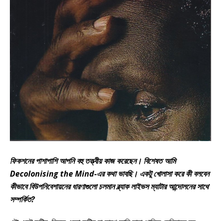
ফিকশনের পাশাপাশি আপনি বহু তত্ত্বীয় কাজ করেছেন। বিশেষত আমি
Decolonising the Mind-এর কথা ভাবছি। একটু খোলাসা করে কী বলবেন
কীভাবে বিউপনিবেশায়নের ধারণাগুলো চলমান ব্ল্যাক লাইভস ম্যাটার আন্দোলনের সাথে
সম্পর্কিত?