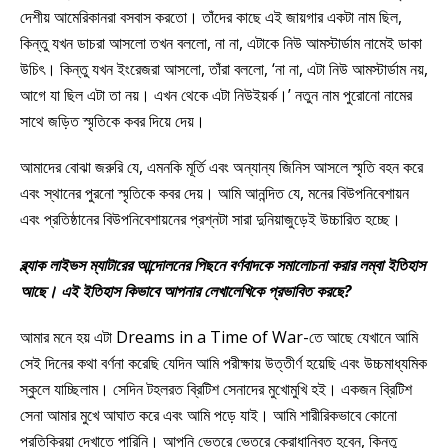
দেশীয় আমেরিকানরা বসবাস করতো। তাঁদের কাছে এই জায়গার একটা নাম ছিল,
কিন্তু যখন ডাচরা আসলো তখন বললো, না না, এটাকে নিউ আমস্টার্ডাম নামেই ডাকা
উচিৎ। কিন্তু যখন ইংরেজরা আসলো, তাঁরা বললো, ‘না না, এটা নিউ আমস্টার্ডাম নয়,
আগে যা ছিল এটা তা নয়। এখন থেকে এটা নিউইয়র্ক।’ নতুন নাম পুরোনো নামের
সাথে জড়িত স্মৃতিকে কবর দিয়ে দেয়।
আমাদের বোঝা জরুরি যে, এমনকি মূর্তি এবং অন্যান্য জিনিস আসলে স্মৃতি বহন করে
এবং স্থানের পুরনো স্মৃতিকে কবর দেয়। আমি আনন্দিত যে, মনের বিউপনিবেশায়ন
এবং প্রতিষ্ঠানের বিউপনিবেশায়নের প্রশ্নটা সারা দুনিয়াজুড়েই উচ্চারিত হচ্ছে।
ব্ল্যাক লাইভস ম্যাটারের আন্দোলনের পিছনে বর্ণবাদকে সমালোচনা করার লম্বা ইতিহাস
আছে। এই ইতিহাস কিভাবে আপনার লেখালেখিকে প্রভাবিত করছে?
আমার মনে হয় এটা Dreams in a Time of War-তে আছে যেখানে আমি
সেই দিনের কথা বর্ণনা করেছি যেদিন আমি পরীক্ষায় উত্তীর্ণ হয়েছি এবং উচ্চমাধ্যমিক
স্কুলে যাচ্ছিলাম। সেদিন টহলরত ব্রিটিশ সেনাদের মুখোমুখি হই। একজন ব্রিটিশ
সেনা আমার মুখে আঘাত করে এবং আমি পড়ে যাই। আমি শারীরিকভাবে কোনো
প্রতিক্রিয়া দেখাতে পারিনি। আপনি ভেতরে ভেতরে ক্রোধান্বিত হবেন, কিন্তু