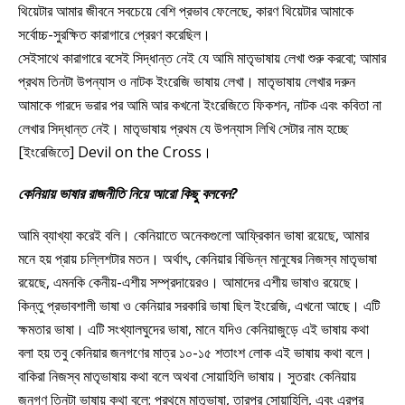
থিয়েটার আমার জীবনে সবচেয়ে বেশি প্রভাব ফেলেছে, কারণ থিয়েটার আমাকে
সর্বোচ্চ-সুরক্ষিত কারাগারে প্রেরণ করেছিল।
সেইসাথে কারাগারে বসেই সিদ্ধান্ত নেই যে আমি মাতৃভাষায় লেখা শুরু করবো; আমার
প্রথম তিনটা উপন্যাস ও নাটক ইংরেজি ভাষায় লেখা। মাতৃভাষায় লেখার দরুন
আমাকে গারদে ভরার পর আমি আর কখনো ইংরেজিতে ফিকশন, নাটক এবং কবিতা না
লেখার সিদ্ধান্ত নেই। মাতৃভাষায় প্রথম যে উপন্যাস লিখি সেটার নাম হচ্ছে
[ইংরেজিতে] Devil on the Cross।
কেনিয়ায় ভাষার রাজনীতি নিয়ে আরো কিছু বলবেন?
আমি ব্যাখ্যা করেই বলি। কেনিয়াতে অনেকগুলো আফ্রিকান ভাষা রয়েছে, আমার
মনে হয় প্রায় চল্লিশটার মতন। অর্থাৎ, কেনিয়ার বিভিন্ন মানুষের নিজস্ব মাতৃভাষা
রয়েছে, এমনকি কেনীয়-এশীয় সম্প্রদায়েরও। আমাদের এশীয় ভাষাও রয়েছে।
কিন্তু প্রভাবশালী ভাষা ও কেনিয়ার সরকারি ভাষা ছিল ইংরেজি, এখনো আছে। এটি
ক্ষমতার ভাষা। এটি সংখ্যালঘুদের ভাষা, মানে যদিও কেনিয়াজুড়ে এই ভাষায় কথা
বলা হয় তবু কেনিয়ার জনগণের মাত্র ১০-১৫ শতাংশ লোক এই ভাষায় কথা বলে।
বাকিরা নিজস্ব মাতৃভাষায় কথা বলে অথবা সোয়াহিলি ভাষায়। সুতরাং কেনিয়ায়
জনগণ তিনটা ভাষায় কথা বলে: প্রথমে মাতৃভাষা, তারপর সোয়াহিলি, এবং এরপর