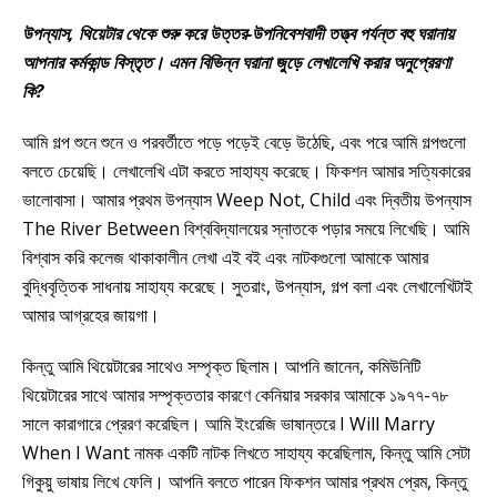
উপন্যাস, থিয়েটার থেকে শুরু করে উত্তর-উপনিবেশবাদী তত্ত্ব পর্যন্ত বহু ঘরানায়
আপনার কর্মকান্ড বিস্তৃত। এমন বিভিন্ন ঘরানা জুড়ে লেখালেখি করার অনুপ্রেরণা
কি?
আমি গল্প শুনে শুনে ও পরবর্তীতে পড়ে পড়েই বেড়ে উঠেছি, এবং পরে আমি গল্পগুলো
বলতে চেয়েছি। লেখালেখি এটা করতে সাহায্য করেছে। ফিকশন আমার সত্যিকারের
ভালোবাসা। আমার প্রথম উপন্যাস Weep Not, Child এবং দ্বিতীয় উপন্যাস
The River Between বিশ্ববিদ্যালয়ের স্নাতকে পড়ার সময়ে লিখেছি। আমি
বিশ্বাস করি কলেজ থাকাকালীন লেখা এই বই এবং নাটকগুলো আমাকে আমার
বুদ্ধিবৃত্তিক সাধনায় সাহায্য করেছে। সুতরাং, উপন্যাস, গল্প বলা এবং লেখালেখিটাই
আমার আগ্রহের জায়গা।
কিন্তু আমি থিয়েটারের সাথেও সম্পৃক্ত ছিলাম। আপনি জানেন, কমিউনিটি
থিয়েটারের সাথে আমার সম্পৃক্ততার কারণে কেনিয়ার সরকার আমাকে ১৯৭৭-৭৮
সালে কারাগারে প্রেরণ করেছিল। আমি ইংরেজি ভাষান্তরে I Will Marry
When I Want নামক একটি নাটক লিখতে সাহায্য করেছিলাম, কিন্তু আমি সেটা
গিকুয়ু ভাষায় লিখে ফেলি। আপনি বলতে পারেন ফিকশন আমার প্রথম প্রেম, কিন্তু