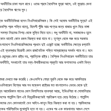
র্থনীতির চাকা সচল রাখে। ওদের শ্রমে বৈদেশিক মুদ্রা আসে, ওই মুদ্রায় কেনা
 হয় বৈদেশিক ঋণের সুদ।
াকে অর্থনীতিবিদরা বলেন নিওলিবারেলিজম। কি সেই অমোঘ অর্থনীতির সূত্র? এই
্যি শ্রম শক্তি বাদে), বিদেশী পুঁজি আর পণ্যের জন্য বাজার খুলে দিয়ে নাঙ্গা
সমস্ত নিয়মের নিগড় থেকে মুক্তি দিতে হবে। শুধু অর্থনীতি না, সমাজকেও তুলে
কে কোন ভাবেই কোন রকম বিরক্ত করা যাবে না। তৃণমূল থেকে শুরু করে সরকার
ংলাদেশে নিওলিবারেলিজমের প্রধান দুই এজেন্ট হচ্ছে অর্থনীতির ক্ষেত্রে রপ্তানি
রে এই ব্যবস্থার বিরোধী কোন রাজনৈতিক শক্তি সাম্রাজ্যের সমর্থন পাবে না। মনে
 কেন্দ্রের কোন রাষ্ট্র নয়, প্রান্তিক রাষ্ট্র। বৈশ্বিক নিওলিবারেল অর্থনীতিতে তার
অর্থনীতি, সবখানেই তার নব্য-উদারীকরনের প্রকৃতি আর ফলাফলের একটা ভিন্ন
া দেখতে শুরু করেছি। কেএফসি’র পোড়া মুরগি থেকে শুরু করে আশুলিয়ার
িবারেল বিশ্বের আর সব মক্কেল রাষ্ট্রের মত বাংলাদেশও ভেতর থেকে দুই
ন্য আমেরিকান মানের ভোগ বিলাসিতার ব্যবস্থা আছে, ইথিওপিয়া বা সোমালিয়ার
 গার্মেন্টস শিল্প এই দ্বিখন্ডীকরণেরই প্রতিরুপ হয়ে বেড়ে উঠেছে। গার্মেন্টস
টস মালিকদের যেন কোনভাবেই যেন আইন-কানুন দিয়ে বিরক্ত করা না হয়। শ্রমিকদের
্রতকর পরিস্থিতির মুখোমুখি হতে না হয়। একের পর এক কারখানায় আগুন লেগে