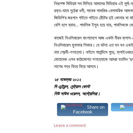
নিরপেক্ষ মিডিয়া! সব মিলিয়ে আমাদের মিডিয়ার এই মুর্দ
রক্ত-ঘামে লুঠেরা ধনী, সাবেক সামরিক-বেসামরিক আমলাদ
জিডিপি’র জয়গান গাইতে গাইতে ঠোঁটের দুই কোনায় ঘা ব
বেশি হলে ব্যাড… পাবলিক ইস্যু হয়ে যায়, পাবলিককে 
কাজেই নিওলিবারেল বাংলাদেশে আজ একটা নীরব ক্লাস-জেন
নিওলিবারেল মুনাফার শিকার। যে ঘটনা এত ঘন ঘন একই ছ
নাম শ্রেনী-গণহত্যা। নাইলে গার্মেন্টসে পুড়ে, ফ্লাইওভার
মোতাবেক এসব কাঠামোগত গণহত্যাকে আমরা যতদিন ‘দুর্
লাশের গন্ধ ফিরে ফিরে আসবে।
২৫ নভেম্বর ২০১২
দি এন্ট্রেন্স, সেন্ট্রাল কোস্ট
নিউ সাউথ ওয়েলস, অস্ট্রেলিয়া।
Share on
Facebook
Leave a comment