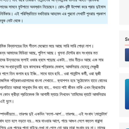
ক্লাবের সামনে ফুটপাতে অবস্থান নিয়েছেন। রোদ-বৃষ্টি উপেক্ষা করে প্রায় দুইমাস
নির্বিকার। এই পরিস্থিতিতে বখতিয়ার আহমেদ এর পুরনো লেখাটি পুনরায় প্রকাশ
েসবুক নোট থেকে।
S
াথমিক বিদ্যালয়ের হিম শীতল মেঝেতে শুয়ে আছে সারি সারি পোড়া লাশ।
্য আমাদের মিডিয়া আছে, পুলিশ আছে। খুলনা টেস্টের রান সংখ্যার মত
মাদের উন্নয়নের ফ্লাই ওভার ধ্বসে পড়েছে একটা… তার নীচেও আছে এক সার
খ্যানুযায়ী হবে কালকের পত্রিকার মেকাপ, আশুলিয়ায় যেহেতু সেঞ্চুরী
াশে তিন কলাম ছয় ইঞ্চি… সাথে যাবে ছবি… ওরা গার্মেন্টস কর্মী, ওরা সব্জী
সিক পত্রিকাওয়ালাদের বাংলা শেখাতে… ক্যাপশন হবে ‘মুঠোফোন হাতে বোনের
্ব অগ্রগতিতে আমরা সাধুবাদ দিব বাহ বাহ… শুনতে পাই জীবন নাকি এখন ক্রিকেটের
 কোন ক্রীড়া প্রতিবেদক কি আগামী ম্যাচে লিখবেন ‘তামিমের ব্যাটে আশুলিয়ার
 এই যুগে।
সম্পাদকীয়তে… তারপর দুই একদিন ‘ফলো-আপ’… তারপর… এই সংবাদ ‘মোমেন্টাম’
াদ হতে হলে নড়তে হয়… মরে যাওয়ার আগে, গায়ে আগুন লেগে বহুতল বারান্দা
ে গিয়ে এক পায়ের পাতা বাইরে দেখা না গেলে তো আর তারা সংবাদ হয় না। তাদের