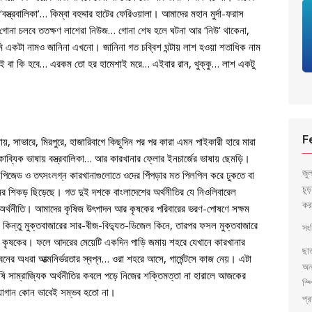
্ত্রবালিকা’… কিম্বা বহদ্দার হাটের ফেরিওয়ালা। আমাদের মহান মুর্দা-ফরাস
শ গোনা চলবে ততক্ষণ লাশেরা নিউজ… গোনা শেষ হলে ঘটনা আর ‘নিউ’ থাকেনা,
 একটা নামও জানিনা এখনো। জানিনা গত চব্বিশ ঘন্টায় লাশ হওয়া শতাধিক নাম
ই বা কি হবে… এরকম তো হর হামেশাই মরে… এইবার রান, থুক্কু… লাশ একটু
F
, সাভারে, মিরপুরে, হাজারিবাগে কিছুদিন পর পর কারা এমন পাইকারী হারে মারা
 কাব্যিক ভাষায় বস্ত্রবালিকা… আর কারখানার ফ্লোর ইনচার্জের ভাষায় ছেমড়ি।
জু
পিজেড ও তৎসংলগ্ন কারখানাগুলোতে ওদের পিঁপড়ার মত পিলপিল করে ঢুকতে বা
চূ
মের শিকড় ছিড়েছে। গত দুই দশকে বাংলাদেশের অর্থনীতির যে নিওলিবারেল
কর
ি অর্থনীতি। আমাদের কৃষিজ উৎপাদন আর কৃষকের পরিবারের ভরণ-পোষণে সক্ষম
ন্তু মুক্তবাজারের সার-বীজ-বিদ্যুত-ডিজেল কিনে, তারপর ফসল মুক্তবাজারে
সংব
তিক কৃষকের। ফলে আদরের মেয়েটি একদিন পাড়ি জমায় শহরে যেখানে কারখানার
ছা
নের অধরা আত্মনির্ভরতার স্বপ্ন… ওরা শহরে আসে, গার্মেন্টসে কাজ নেয়। এটা
অন
ৃষি সাম্রাজ্যিক অর্থনীতির কবলে পড়ে নিজের শক্তিমত্তা না হারালে আজকের
স্প
ির যোগান কোন ভাবেই সম্ভব হতো না।
প্র