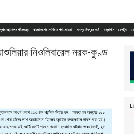
ংস্কার আন্দোলন গঠনতন্ত্র
বাংলাদেশের সংবিধান পর্যালোচনা
সদস্য নিবন্ধন ফর্ম
স্লোগান – ফেস্টুন
য
শুলিয়ার নিওলিবারেল নরক-কুণ্ড
L
ীন ফ্যাশনসে আগুন লেগে ১১৩ জন শ্রমিক নিহত হন। আহত হন অন্তত ২০০
না পেরে তাঁদের লাশ অজ্ঞাতনামা হিসেবে জুরাইন কবরস্থানে দাফন করা হয়।
ার আহমেদের এই আর্টিকেলটি প্রথম প্রকাশ হয়েছিল ঘটনার পরের দিনই, ২৫
ন’-তে। এই বছর তাজরীন গার্মেন্টসের অগ্নিকান্ডের ঘটনায় আহত শ্রমিকরা