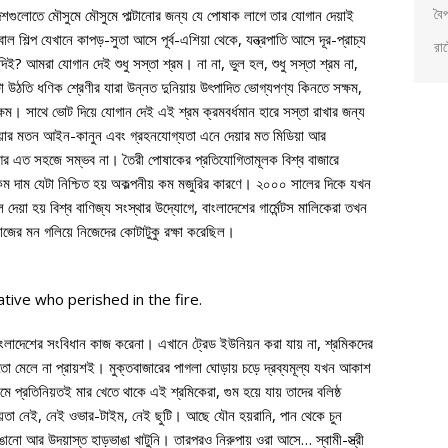
বৈ
ী দেশগুলোতে মৌসুমে মৌসুমে পাল্টানোর জন্য যে পোষাক লাগে তার যোগান দেয়াই
 শিল্প যেখানে কাপড়-সুতা আসে পূর্ব-এশিয়া থেকে, যন্ত্রপাতি আসে দূর-প্রাচ্য
রাষ
? আমরা যোগান দেই শুধু সস্তা শ্রম। না না, ভুল হল, শুধু সস্তা শ্রম না,
উঠতি ধণিক শ্রেণীর যারা উন্নত দুনিয়ায় উৎপাদিত ভোগ্যপণ্য কিনতে সক্ষম,
ষম। সাথে ভোট দিয়ে যোগান দেই এই শ্রম ক্রমবর্ধমান হারে সস্তা রাখার জন্য
া দেয়ার মতন আইন-কানুন এবং গ্রহনযোগ্যতা এনে দেয়ার মত মিডিয়া আর
 আর এত সহজে সম্ভব না। তৈরী পোষাকের প্রতিযোগিতামূলক বিশ্ব বাজারে
ে কম দাম যেটা নিশ্চিত হয় অকল্পনীয় কম মজুরির কারণে। ২০০০ সালের দিকে যখন
 তুলে দেয়া হয় বিশ্ব বাণিজ্য সংস্থার উদ্যোগে, বাংলাদেশের গার্মেন্টস মালিকেরা তখন
সমাজের মন গলিয়ে নিজেদের কোটাটুকু রক্ষা করেছিল।
ative who perished in the fire.
, বাংলাদেশের সংবিধান কাজ করেনা। এখানে ট্রেড ইউনিয়ন করা যায় না, শ্রমিকদের
মতো মেলে না প্রায়শই। মুক্তবাজারের পাগলা ঘোড়ায় চড়ে দ্রব্যমূল্য যখন আকাশ
েমে প্রতিনিয়তই মার খেতে থাকে এই শ্রমিকেরা, গুম হয়ে যায় তাদের বলিষ্ঠ
শ্চয়তা নেই, নেই ওভার-টাইম, নেই ছুটি। আছে যৌন হয়রানি, পান থেকে চুন
ানো আর উদয়াস্ত হাড়ভাঙা খাটুনি। তারপরও নিরুপায় ওরা আসে… স্বামী-স্ত্রী