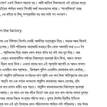
-সংযোগ’ একই বিভাগে পড়ানো হয়। আমি জানিনা বিভাগগুলো এই দুইয়ের মধ্যে
দুইয়ের পার্থক্য করতে শিখেছি জর্জ অরওয়েলের কাছে। ‘সাংবাদিকতা’ হচ্ছে
করা, এর বাইরে যা কিছু সম্প্রচারিত হয় তার সবই গণ-সংযোগ।
 the factory.
 নিষ্টাবান নিদর্শন দেখছি আশুলিয়া হত্যাকান্ড নিয়ে। খবরের শুরুর দিকেই
ব্য ছেপেছে। তিনি পত্রিকায় আহাজারি করছেন চীন থেকে আমদানি করা ৫০০ টন
য… শ্রমিকদের নিয়ে হারাম কোন বাক্য বাইর হয় নাই তার মুখ দিয়ে। আর
েছেন কারখানাটিতে পর্যাপ্ত নিরাপত্তা ব্যবস্থা ছিল কিনা, আগুন লাগলে
র ড্রিল হতো কিনা। এখনো তাদের মনে এই প্রশ্নটা জাগেনি যে আগুন লাগলে
োদন এসেছিল কার স্বাক্ষরে… শিল্পাঞ্চল পুলিশ এতোদিন কোথাকার ঘাস কেটেছে…
 গার্মেন্টস মালিকদের সংগঠনের লাশ প্রতি এক লাখ টাকা ক্ষতিপূরণের খবর চলে
ড়েনি গত এক দশকে কতগুলো গার্মেন্টস কারখানায় আগুন লেগেছে, ছাঁদ
া বলে চালান কঠিন হয়ে পড়বে। গার্মেন্টস কারখানাগুলোর নিরাপত্তা ব্যবস্থা
 আমার। কে যাবে এত দায় কাঁধে নিতে? তার চেয়ে বসে বসে লাশের নামতা মুখস্ত
রছে তাদের নিছক সংখ্যায় পরিণত করে। খুলনা টেস্টের দ্বিতীয় ইনিংসে
খ্যা কত এই দুই হিসাবের কোন পরিবেশনগত পার্থক্য নাই পত্রিকায়। হায় উদার