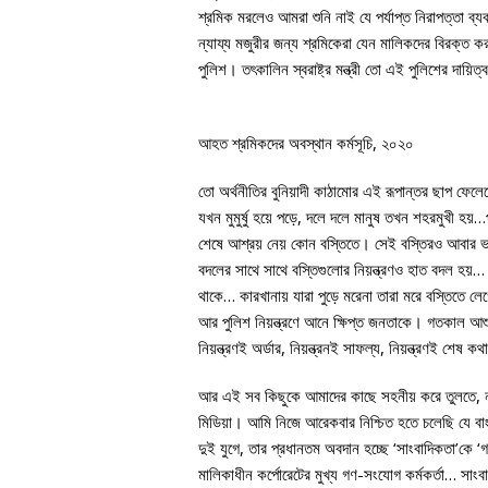
শ্রমিক মরলেও আমরা শুনি নাই যে পর্যাপ্ত নিরাপত্তা ব
ন্যায্য মজুরীর জন্য শ্রমিকেরা যেন মালিকদের বিরক্ত কর
পুলিশ। তৎকালিন স্বরাষ্ট্র মন্ত্রী তো এই পুলিশের দায়িত
আহত শ্রমিকদের অবস্থান কর্মসূচি, ২০২০
তো অর্থনীতির বুনিয়াদী কাঠামোর এই রূপান্তর ছাপ ফে
যখন মুমুর্ষু হয়ে পড়ে, দলে দলে মানুষ তখন শহরমুখী হয়…প
শেষে আশ্রয় নেয় কোন বস্তিতে। সেই বস্তিরও আবার ভ
বদলের সাথে সাথে বস্তিগুলোর নিয়ন্ত্রণও হাত বদল হ
থাকে… কারখানায় যারা পুড়ে মরেনা তারা মরে বস্তিতে লে
আর পুলিশ নিয়ন্ত্রণে আনে ক্ষিপ্ত জনতাকে। গতকাল আশুলি
নিয়ন্ত্রণই অর্ডার, নিয়ন্ত্রনই সাফল্য, নিয়ন্ত্রণই শেষ ক
আর এই সব কিছুকে আমাদের কাছে সহনীয় করে তুলতে, ন
মিডিয়া। আমি নিজে আরেকবার নিশ্চিত হতে চলেছি যে বা
দুই যুগে, তার প্রধানতম অবদান হচ্ছে ‘সাংবাদিকতা’কে
মালিকাধীন কর্পোরেটের মুখ্য গণ-সংযোগ কর্মকর্তা… সা