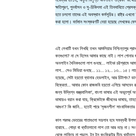
ক্ষতিপূরণ, পুনর্বাসন ও সু-চিকিৎসা এই তিনদাবিতে প্রেস
হতে চললো তাদের এই অবস্থান কর্মসূচির। রাষ্ট্র এখনো 
করা হলো। বর্তমান সংস্করণটি নেয়া হয়েছে লেখকের ফ
এই লেখাটি যখন লিখছি তখন আশুলিয়ার নিশ্চিন্তপুর প্র
কতগুলো? না সে হিসেব আমার কাছে নাই। লাশ গোনার জন
অনলাইন দৈনিকগুলো লাশ গুনছে… লাইভ! চট্টগ্রামে আ
লাশ… সেও মিডিয়া গুনছে… ১১… ১২… ১৩… ১৫। লাশের সং
হয়েছে, সেটা হয়তো ব্যানার হেডলাইন, আর চিটাগাং? ডান প
বিক্রেতা… আবার কোন রাজকবি হয়তো এগিয়ে আসবেন রাজ
জন্য উদ্বিগ্ন বস্ত্রবালিকা’, বাংলা ভাষার এই অভূতপূর
ভাষায়ও বয়ান করা যায়, ক্রিকেটকে জীবনের ভাষায়, তাহলে
আগুন’? কি জানি… হতেই পারে ‘সৃজনশীল’ সাংবাদিকতার
কাল পরশুর ভেতরের পাতাগুলো সয়লাব হবে সমব্যথী উপ
হারাবে… পোড়া বা থ্যাঁতলানো লাশ তো আর নড়ে না। সংব
থেকে লাফিয়ে না পড়লে, টন টন কংক্রিটের নীচে থ্যাঁতল