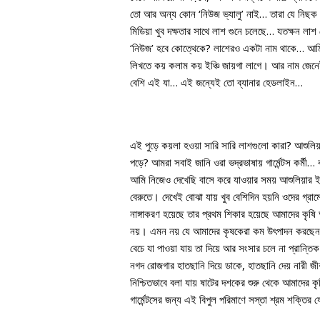
তো আর অন্য কোন ‘নিউজ ভ্যালু’ নাই… তারা যে নিছক ‘বস
মিডিয়া খুব দক্ষতার সাথে লাশ গুনে চলেছে… যতক্ষন লা
‘নিউজ’ হবে কোত্থেকে? লাশেরও একটা নাম থাকে… আমি
লিখতে কয় কলাম কয় ইঞ্চি জায়গা লাগে। আর নাম জেনে
বেশি এই যা… এই জন্যেই তো ব্যানার হেডলাইন…
এই পুড়ে কয়লা হওয়া সারি সারি লাশগুলো কারা? আশুলিয়ায়
পড়ে? আমরা সবাই জানি ওরা ভদ্রভাষায় গার্মেন্টস কর্মী…
আমি নিজেও দেখেছি বাসে করে যাওয়ার সময় আশুলিয়ার ই
বেরুতে। দেখেই বোঝা যায় খুব বেশিদিন হয়নি ওদের গ্রা
নাঙ্গাকরণ হয়েছে তার প্রথম শিকার হয়েছে আমাদের কৃষ
নয়। এমন নয় যে আমাদের কৃষকেরা কম উৎপাদন করছেন কি
বেচে যা পাওয়া যায় তা দিয়ে আর সংসার চলে না প্রান্
নগদ রোজগার হাতছানি দিয়ে ডাকে, হাতছানি দেয় নারী জীব
নিশ্চিতভাবে বলা যায় ষাটের দশকের শুরু থেকে আমাদের ক
গার্মেন্টসের জন্য এই বিপুল পরিমাণে সস্তা শ্রম শক্ত