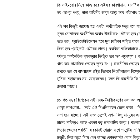
কি ভাই-বোন মিলে কাজ করে এইসব কারখানায়, সামষ্টিক অ
হয় ভোগ্য পণ্য, নানা বাহিনীর জন্য অস্ত্র আর পরিশোধ
এই সব কিছুই জায়েজ হয় একটা অর্থনৈতিক মন্ত্র বলে য
সুত্র মোতাবেক অর্থনীতির অবাধ উদারীকরণ ঘটাতে হবে (অবশ
হতে হবে, প্রাইভেটাইজেশন হবে মূল চালিকা শক্তি যাকে 
দিতে হবে প্রাইভেট সেক্টরের হাতে। ব্যক্তি মালিকানা
পর্যন্ত অর্থনৈতিক ব্যবস্থার ভিত্তি হবে ঋণ-ব্যবস্থা। বা
খাত আর সামাজিক ক্ষেত্রে ক্ষুদ্র ঋণ। রাজনীতির ক্ষেত্
রাখতে হবে যে বাংলাদেশ রাষ্ট্র হিসেবে নিওলিবারেল বিশ্বের
ভূমিকা মহাজনের নয়, মক্কেলের। ফলে কি রাজনীতি কি 
চেহারা আছে।
তো গত বছর বিশেকের এই নব্য-উদারীকরণের ফলাফল আমর
পোড়া লাশগুলো… সবই এই নিওলিবারেল তেলে ভাজা। নিওল
ভাগ হয়ে যাচ্ছে। এই বাংলাদেশেই এখন কিছু মানুষের জ
মানের দারিদ্রও আছে একটা বড় জনগোষ্ঠির জন্য। বাংলাদেশের
শিল্পের ক্ষেত্রে প্রতিটা সরকারই খেয়াল রাখে গার্মেন্
মজুরী, নিরাপত্তা নিয়ে যেন তাদের কোনভাবেই কোন বিব