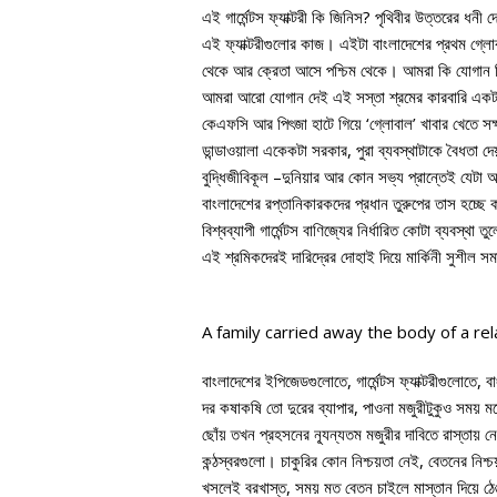
এই গার্মেন্টস ফ্যাক্টরী কি জিনিস? পৃথিবীর উত্তরের ধন
এই ফ্যাক্টরীগুলোর কাজ। এইটা বাংলাদেশের প্রথম গ্লোবাল
থেকে আর ক্রেতা আসে পশ্চিম থেকে। আমরা কি যোগান দিই
আমরা আরো যোগান দেই এই সস্তা শ্রমের কারবারি একটা 
কেএফসি আর পিৎজা হাটে গিয়ে ‘গ্লোবাল’ খাবার খেতে সক্
ডান্ডাওয়ালা একেকটা সরকার, পুরা ব্যবস্থাটাকে বৈধত
বুদ্ধিজীবিকূল –দুনিয়ার আর কোন সভ্য প্রান্তেই যেটা
বাংলাদেশের রপ্তানিকারকদের প্রধান তুরুপের তাস হচ্ছ
বিশ্বব্যাপী গার্মেন্টস বাণিজ্যের নির্ধারিত কোটা ব্যবস্থা
এই শ্রমিকদেরই দারিদ্রের দোহাই দিয়ে মার্কিনী সুশীল 
A family carried away the body of a rel
বাংলাদেশের ইপিজেডগুলোতে, গার্মেন্টস ফ্যাক্টরীগুলোতে
দর কষাকষি তো দুরের ব্যাপার, পাওনা মজুরীটুকুও সময় 
ছোঁয় তখন প্রহসনের ন্যূন্যতম মজুরীর দাবিতে রাস্তায় ন
কন্ঠস্বরগুলো। চাকুরির কোন নিশ্চয়তা নেই, বেতনের নি
খসলেই বরখাস্ত, সময় মত বেতন চাইলে মাস্তান দিয়ে ঠেঙ