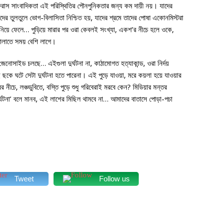
া-ফরাস সাংবাদিকতা এই পরিস্থিতির পৌনপুনিকতার জন্য কম দায়ী নয়। যাদের
ের তুলতুলে ভোগ-বিলাসিতা নিশ্চিত হয়, যাদের শ্রমে তাদের পোষা একোনমিস্টরা
ানিয়ে ফেলে… পুড়িয়ে মারার পর ওরা কেবলই সংখ্যা, একশ’র নীচে হলে ওকে,
ভোলাতে সময় বেশি লাগে।
োসাইড চলছে… এইগুলা দুর্ঘটনা না, কাঠামোগত হত্যাকান্ড, ওরা নির্দয়
কে ঘটে সেটা দুর্ঘটনা হতে পারেনা। এই পুড়ে যাওয়া, মরে কয়লা হয়ে যাওয়ার
ের নীচে, লঞ্চডুবিতে, বস্তি পুড়ে শুধু গরিবেরাই মরবে কেন? মিডিয়ার মন্তর
ঘটনা’ বলে মানব, এই লাশের মিছিল থামবে না… আমাদের বাতাসে পোড়া-পচা
Tweet
Follow us