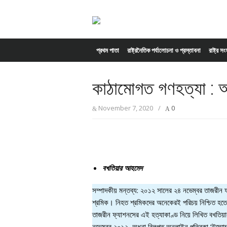
Skip to content
প্রথম পাতা
রাষ্ট্রনৈতিক পর্যালোচনা ও প্রস্তাবনা
রাষ্ট্র স
কাঠামোগত গণহত্যা : আ
November 7, 2020
/
0
বখতিয়ার আহমেদ
সম্পাদকীয় মন্তব্য: ২০১২ সালের ২৪ নভেম্বর তাজর
শ্রমিক। নিহত শ্রমিকদের অনেকেরই পরিচয় নিশ্চিত হতে 
তাজরীন ফ্যাশনসের এই হত্যাকাণ্ড নিয়ে লিখিত বখতিয়
নভেম্বর ২০১২, অধুনা বিলুপ্ত অনলাইন পত্রিকা ‘উম্মোচ