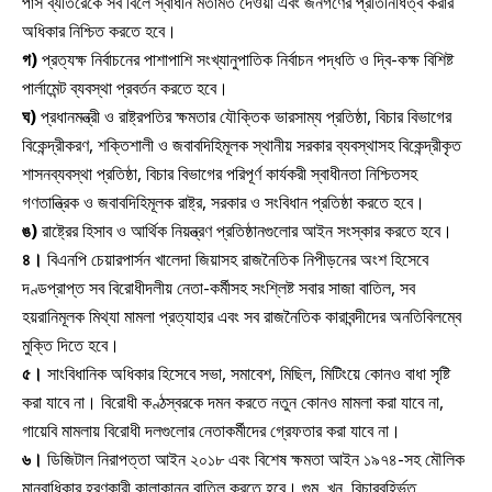
পাস ব্যতিরেকে সব বিলে স্বাধীন মতামত দেওয়া এবং জনগণের প্রতিনিধিত্ব করার
অধিকার নিশ্চিত করতে হবে।
গ)
প্রত্যক্ষ নির্বাচনের পাশাপাশি সংখ্যানুপাতিক নির্বাচন পদ্ধতি ও দ্বি-কক্ষ বিশিষ্ট
পার্লামেন্ট ব্যবস্থা প্রবর্তন করতে হবে।
ঘ)
প্রধানমন্ত্রী ও রাষ্ট্রপতির ক্ষমতার যৌক্তিক ভারসাম্য প্রতিষ্ঠা, বিচার বিভাগের
বিকেন্দ্রীকরণ, শক্তিশালী ও জবাবদিহিমূলক স্থানীয় সরকার ব্যবস্থাসহ বিকেন্দ্রীকৃত
শাসনব্যবস্থা প্রতিষ্ঠা, বিচার বিভাগের পরিপূর্ণ কার্যকরী স্বাধীনতা নিশ্চিতসহ
গণতান্ত্রিক ও জবাবদিহিমূলক রাষ্ট্র, সরকার ও সংবিধান প্রতিষ্ঠা করতে হবে।
ঙ)
রাষ্ট্রের হিসাব ও আর্থিক নিয়ন্ত্রণ প্রতিষ্ঠানগুলোর আইন সংস্কার করতে হবে।
৪।
বিএনপি চেয়ারপার্সন খালেদা জিয়াসহ রাজনৈতিক নিপীড়নের অংশ হিসেবে
দণ্ডপ্রাপ্ত সব বিরোধীদলীয় নেতা-কর্মীসহ সংশ্লিষ্ট সবার সাজা বাতিল, সব
হয়রানিমূলক মিথ্যা মামলা প্রত্যাহার এবং সব রাজনৈতিক কারাবন্দীদের অনতিবিলম্বে
মুক্তি দিতে হবে।
৫।
সাংবিধানিক অধিকার হিসেবে সভা, সমাবেশ, মিছিল, মিটিংয়ে কোনও বাধা সৃষ্টি
করা যাবে না। বিরোধী কণ্ঠস্বরকে দমন করতে নতুন কোনও মামলা করা যাবে না,
গায়েবি মামলায় বিরোধী দলগুলোর নেতাকর্মীদের গ্রেফতার করা যাবে না।
৬।
ডিজিটাল নিরাপত্তা আইন ২০১৮ এবং বিশেষ ক্ষমতা আইন ১৯৭৪-সহ মৌলিক
মানবাধিকার হরণকারী কালাকানুন বাতিল করতে হবে। গুম, খুন, বিচারবহির্ভূত