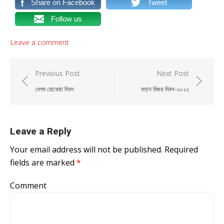
Share on Facebook
Tweet
Follow us
Leave a comment
Post navigation
Previous Post
Next Post
বেগম রোকেয়া দিবস
মহান বিজয় দিবস-২০২২
Leave a Reply
Your email address will not be published.
Required
fields are marked
*
Comment