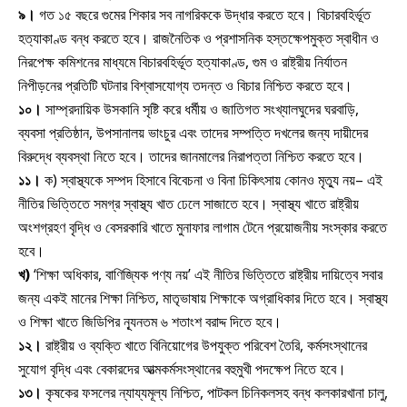
৯।
গত ১৫ বছরে গুমের শিকার সব নাগরিককে উদ্ধার করতে হবে। বিচারবহির্ভূত
হত্যাকাণ্ড বন্ধ করতে হবে। রাজনৈতিক ও প্রশাসনিক হস্তক্ষেপমুক্ত স্বাধীন ও
নিরপেক্ষ কমিশনের মাধ্যমে বিচারবহির্ভূত হত্যাকাণ্ড, গুম ও রাষ্ট্রীয় নির্যাতন
নিপীড়নের প্রতিটি ঘটনার বিশ্বাসযোগ্য তদন্ত ও বিচার নিশ্চিত করতে হবে।
১০।
সাম্প্রদায়িক উসকানি সৃষ্টি করে ধর্মীয় ও জাতিগত সংখ্যালঘুদের ঘরবাড়ি,
ব্যবসা প্রতিষ্ঠান, উপসানালয় ভাংচুর এবং তাদের সম্পত্তি দখলের জন্য দায়ীদের
বিরুদ্ধে ব্যবস্থা নিতে হবে। তাদের জানমালের নিরাপত্তা নিশ্চিত করতে হবে।
১১।
ক) স্বাস্থ্যকে সম্পদ হিসাবে বিবেচনা ও বিনা চিকিৎসায় কোনও মৃত্যু নয়– এই
নীতির ভিত্তিতে সমগ্র স্বাস্থ্য খাত ঢেলে সাজাতে হবে। স্বাস্থ্য খাতে রাষ্ট্রীয়
অংশগ্রহণ বৃদ্ধি ও বেসরকারি খাতে মুনাফার লাগাম টেনে প্রয়োজনীয় সংস্কার করতে
হবে।
খ)
‘শিক্ষা অধিকার, বাণিজ্যিক পণ্য নয়’ এই নীতির ভিত্তিতে রাষ্ট্রীয় দায়িত্বে সবার
জন্য একই মানের শিক্ষা নিশ্চিত, মাতৃভাষায় শিক্ষাকে অগ্রাধিকার দিতে হবে। স্বাস্থ্য
ও শিক্ষা খাতে জিডিপির ন্যূনতম ৬ শতাংশ বরাদ্দ দিতে হবে।
১২।
রাষ্ট্রীয় ও ব্যক্তি খাতে বিনিয়োগের উপযুক্ত পরিবেশ তৈরি, কর্মসংস্থানের
সুযোগ বৃদ্ধি এবং বেকারদের আত্মকর্মসংস্থানের বহুমুখী পদক্ষেপ নিতে হবে।
১৩।
কৃষকের ফসলের ন্যায্যমূল্য নিশ্চিত, পাটকল চিনিকলসহ বন্ধ কলকারখানা চালু,