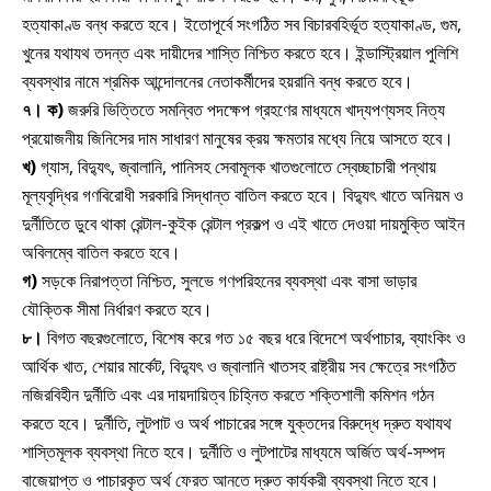
হত্যাকাণ্ড বন্ধ করতে হবে। ইতোপূর্বে সংগঠিত সব বিচারবহির্ভূত হত্যাকাণ্ড, গুম,
খুনের যথাযথ তদন্ত এবং দায়ীদের শাস্তি নিশ্চিত করতে হবে। ইন্ডাস্ট্রিয়াল পুলিশি
ব্যবস্থার নামে শ্রমিক আন্দোলনের নেতাকর্মীদের হয়রানি বন্ধ করতে হবে।
৭।
ক)
জরুরি ভিত্তিতে সমন্বিত পদক্ষেপ গ্রহণের মাধ্যমে খাদ্যপণ্যসহ নিত্য
প্রয়োজনীয় জিনিসের দাম সাধারণ মানুষের ক্রয় ক্ষমতার মধ্যে নিয়ে আসতে হবে।
খ)
গ্যাস, বিদ্যুৎ, জ্বালানি, পানিসহ সেবামূলক খাতগুলোতে স্বেচ্ছাচারী পন্থায়
মূল্যবৃদ্ধির গণবিরোধী সরকারি সিদ্ধান্ত বাতিল করতে হবে। বিদ্যুৎ খাতে অনিয়ম ও
দুর্নীতিতে ডুবে থাকা রেন্টাল-কুইক রেন্টাল প্রকল্প ও এই খাতে দেওয়া দায়মুক্তি আইন
অবিলম্বে বাতিল করতে হবে।
গ)
সড়কে নিরাপত্তা নিশ্চিত, সুলভে গণপরিহনের ব্যবস্থা এবং বাসা ভাড়ার
যৌক্তিক সীমা নির্ধারণ করতে হবে।
৮।
বিগত বছরগুলোতে, বিশেষ করে গত ১৫ বছর ধরে বিদেশে অর্থপাচার, ব্যাংকিং ও
আর্থিক খাত, শেয়ার মার্কেট, বিদ্যুৎ ও জ্বালানি খাতসহ রাষ্ট্রীয় সব ক্ষেত্রে সংগঠিত
নজিরবিহীন দুর্নীতি এবং এর দায়দায়িত্ব চিহ্নিত করতে শক্তিশালী কমিশন গঠন
করতে হবে। দুর্নীতি, লুটপাট ও অর্থ পাচারের সঙ্গে যুক্তদের বিরুদ্ধে দ্রুত যথাযথ
শাস্তিমূলক ব্যবস্থা নিতে হবে। দুর্নীতি ও লুটপাটের মাধ্যমে অর্জিত অর্থ-সম্পদ
বাজেয়াপ্ত ও পাচারকৃত অর্থ ফেরত আনতে দ্রুত কার্যকরী ব্যবস্থা নিতে হবে।