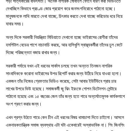
পড়া সত্যিকারের বীভৎসতা। অনেক নাগরিক মোবাইল ফোনে ধারণ করা ভিডিওতে
দেখাচ্ছিল কিভাবে প্রচণ্ড জোর প্রয়োগ করে জনসংগনিরোধে পাঠানো হচ্ছে।
মানুষজনকে লাথি মারতে দেখা যাচ্ছে, চিৎকার করতে দেখা যাচ্ছে করিডোর ধরে নিয়ে
যাবার সময়।
অন্য দিকে সরকারী নিয়ন্ত্রিত মিডিয়াতে দেখানো হচ্ছে ভাইরাসের রোগীরা তাঁদের
হসপিটাল বেডের পাশে নাচানাচি করছে, আর হাসিখুশি স্বাস্থ্যকর্মীরা তাঁদের চুল কেটে
দিচ্ছে পরিচ্ছন্নতা বজায় রাখার জন্য।
সরকারী পর্যায়ে যখন এই ধরনের সার্কাস চলছে তখন অন্তত তিনজন নাগরিক
সাংবাদিককে করোনা ভাইরাসের উপর রিপোর্ট করার জন্য উঠিয়ে নিয়ে যাওয়া হলো।
একজন তাঁর নিজের গ্রেফতার ভিডিও করেছে, সেটা আবার ইউটিউবে প্রায় চার
লাখের উপরে ভিউ হয়েছে। সমাজকর্মী জু ঝিং ইয়ংকে গোপন ডিটেনশন সেন্টারে
পাঠানো হয়েছে এবং ১৫ বছরের জেল তাঁর জন্য হতে পারে অন্তর্ঘাতমূলক কার্যকলাপে
অংশ গ্রহণ করার জন্য।
এখন প্রশ্ন উঠতে পারে কেন চীন এই ধরনের বিষয় ধামাচাপা দিতে চাইলো। আসলে
একনায়কতান্ত্রিক সমাজ ব্যবস্থায় এটা ঘটা একেবারেই অস্বাভাবিক না। শিং জিনপিং