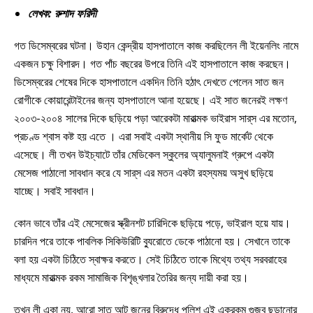
লেখক: রুশাদ ফরিদী
গত ডিসেম্বরের ঘটনা। উহান কেন্দ্রীয় হাসপাতালে কাজ করছিলেন লী ইয়েনলিং নামে
একজন চক্ষু বিশারদ। গত পাঁচ বছরের উপরে তিনি এই হাসপাতালে কাজ করছেন।
ডিসেম্বরের শেষের দিকে হাসপাতালে একদিন তিনি হঠাৎ দেখতে পেলেন সাত জন
রোগীকে কোয়ারেন্টাইনের জন্য হাসপাতালে আনা হয়েছে। এই সাত জনেরই লক্ষণ
২০০৩-২০০৪ সালের দিকে ছড়িয়ে পড়া আরেকটা মারাত্মক ভাইরাস সার্‌স এর মতোন,
প্রচণ্ড শ্বাস কষ্ট হয় এতে । এরা সবাই একটা স্থানীয় সি ফুড মার্কেট থেকে
এসেছে। লী তখন উইচ্যাটে তাঁর মেডিকেল স্কুলের অ্যালুমনাই গ্রুপে একটা
মেসেজ পাঠালো সাবধান করে যে সার্‌স এর মতন একটা রহস্যময় অসুখ ছড়িয়ে
যাচ্ছে। সবাই সাবধান।
কোন ভাবে তাঁর এই মেসেজের স্ক্রীনশট চারিদিকে ছড়িয়ে পড়ে, ভাইরাল হয়ে যায়।
চারদিন পরে তাকে পাবলিক সিকিউরিটি ব্যুরোতে ডেকে পাঠানো হয়। সেখানে তাকে
বলা হয় একটা চিঠিতে স্বাক্ষর করতে। সেই চিঠিতে তাকে মিথ্যে তথ্য সরবরাহের
মাধ্যমে মারাত্মক রকম সামাজিক বিশৃঙ্খলার তৈরির জন্য দায়ী করা হয়।
তখন লী একা নয়, আরো সাত আট জনের বিরুদ্ধে পুলিশ এই একরকম গুজব ছড়ানোর