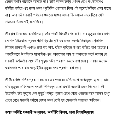
তেমন বিশাল পরিবর্তন আসছে না। তাই আসল তথ্য গোপন রেখে বাংলাদেশেও
রাষ্ট্রীয় পর্যায়ে এই রকম গুজব প্রতিদিন শোনানো কিনা এই সন্দেহ উড়িয়ে দেয়া যাচ্ছে
না। আর এই সরকারী পর্যায়ের গুজবের মাশুল আমরা কি ভয়াবহ ভাবে দিবো সেটা
সামনের দিনগুলোই বলে দিবে।
লীর গল্প দিয়ে শুরু করেছিলাম। তাঁর শেষটা দিয়েই শেষ করি। ওর মৃত্যুর খবরে যখন
সোশাল মিডিয়াতে প্রবল প্রতিক্রিয়ার সৃষ্টি হয় তখন সরকার নিয়ন্ত্রিত গ্লোবাল
টাইমস জানায় লী এখনও মারা যায় নাই, তাঁকে কৃত্রিম উপায়ে বাঁচিয়ে রাখা হয়েছে।
পরবর্তীকালে উপস্থিত সাংবাদিক এবং ডাক্তাররা নাম না প্রকাশের শর্তে জানায় যে
সরকারী কর্মকর্তারা এসে লীর মৃত্যুর ঘটনা প্রকাশ করতে বাধা দেয়। এরপর অনেক
ঘষামাজার পরে রাত আড়াইটায় মৃত্যুর সময় প্রকাশ করা হয়।
লী ইয়েনলিং সত্যি প্রকাশ করতে যেয়ে গুজবের অভিযোগে অভিযুক্ত হলো। আর
তাঁর মৃত্যুর অফিসিয়াল সময়টা লিপিবদ্ধ হলো একটা সরকারী গুজব হিসেবে। লী
ইয়েনলিং তাঁর মৃত্যুর শেষ মুহূর্ত পর্যন্ত প্রমাণ রেখে গেছে গুজবের নামে আসল তথ্য
চেপে রেখে সরকারী পর্যায়ে যেসব গুজব তৈরি হয় সেগুলোই সবচেয়ে ক্ষতিকর।
রুশাদ ফরিদী: সহকারী অধ্যাপক, অর্থনীতি বিভাগ, ঢাকা বিশ্বাবিদ্যালয়