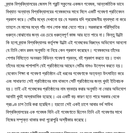
ব্র্যাক বিশ্ববিদ্যালয়ের জেমস পি গ্রান্ট স্কুলের একজন গবেষক, আন্তর্জাতিক ভাবে
বিখ্যাত অন্যান্য বিশ্ববিদ্যালয়ের গবেষকদের সাথে মিলে একটি গবেষণা প্রতিবেদন
প্রকাশ করে। সেটির মধ্যে দেখানো হয় যে সরকার যদি প্রয়োজনীয় ব্যবস্থা না করে
তাহলে মে মাসের মধ্যে পাঁচ লাখ লোক মারা যেতে পারে। সরকারকে পরিস্থিতির
গুরুত্ব বোঝানোর জন্য এর চেয়ে গুরুত্বপূর্ণ কাজ আর হতে পারে না। কিন্তু উল্টো
কি হলো ব্র্যাক বিশ্ববিদ্যালয় কর্তৃপক্ষ উল্টো এই গবেষকের বিরুদ্ধে অভিযোগ আনলো
যে তিনি কোন রকম অনুমতি না নিয়ে কেন প্রকাশ করেছেন। গবেষকদের তাঁদের
পেশার নিমিত্তে অনবরত বিভিন্ন গবেষণা প্রবন্ধ, বই প্রকাশ করতে হয়। তখন
তাঁদের নামের পাশাপাশি যেই প্রতিষ্ঠানের আছেন সেটির নামও উল্লেখ করতে হয়।
যেকোন শিক্ষা বা গবেষণা প্রতিষ্ঠান এই ধরনের গবেষণাকে অত্যন্ত উৎসাহিত করে
এবং সাধারণত সেই প্রতিষ্ঠানের নাম থাকলে সেটি প্রতিষ্ঠানের জন্য খুবই ইতিবাচক
হয়। তাই এই গবেষকের প্রতিষ্ঠানের নাম ব্যবহার করার অনুমতি না নেয়ার অভিযোগ
আনাটা খুবই অস্বাভাবিক হয়েছে। এর একটি বড় কারণ হতে পারে সরকার থেকে
প্রচণ্ড চাপ তৈরি করা হয়েছিল। হয়তো সেই একই চাপে আবার নর্থ সাউথ
বিশ্ববিদ্যালয়ের এক গবেষক যিনি এই গবেষণাতে ছিলেন তিনি এই গবেষণার সাথে
নিজের সম্পৃক্ত থাকার কথা পুরোপুরি অস্বীকার করেছে।