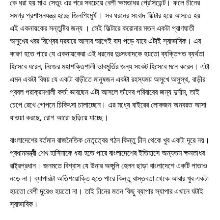
কে ধরা হয় মাও সেতুং এর পরে সবচেয়ে বেশী ক্ষমতাধর প্রেসিডেন্ট। ফলে চীনের
সমগ্র প্রশাসনযন্ত্র হচ্ছে জিনপিংমুখী। সব ধরনের সংবাদ ফিল্টার হয়ে আসতে হয়
এই একনায়কের সন্তুষ্টির জন্য । সেই ফিল্টারে করোনার মতন একটা প্রাণঘাতী
অসুখের খবর বিশ্বের দরবারে আসার আগেই বাদ পড়ে যাবে এটাই স্বাভাবিক। এর
কারণ হতে পারে যে একনায়কেরা এই ধরনের দুঃসংবাদকে হয়তো ব্যক্তিগত ব্যর্থতা
হিসেবে ধরেন, নিজের মহাশক্তিশালী ভাবমূর্তির জন্য সংকট হিসেবে মনে করেন। এটা
এমন একটা বিষয় যে একটা বাড়ীতে মানুষজন একটা রহস্যময় অসুখে অসুস্থ, বাড়ীর
প্রবল পরাক্রমশালী কর্তা ভাবছেন এটা আসলে তাঁদের পরিবারের জন্য দুর্নাম, তাই
চেপে রেখে গোপনে চিকিৎসা চালাচ্ছেন। এর মধ্যে বাইরের লোকজন অনবরত আসা
যাওয়া করছে, রোগ আরো ছড়িয়ে যাচ্ছে।
বাংলাদেশের বর্তমান রাজনৈতিক নেতৃত্বের গঠন কিন্তু চীন থেকে খুব একটা দূরে নয়।
প্রধানমন্ত্রী শেখ হাসিনাকে ধরা হতে পারে বাংলাদেশের ইতিহাসে অন্যতম ক্ষমতাধর
রাষ্ট্রপ্রধান। জনমতে বিশ্বাস যে উনার অঙ্গুলি হেলন ছাড়া বাংলাদেশে একটি পাতাও
নড়ে না। ব্যাপারটা অতিশয়োক্তি হতে পারে কিন্তু বাস্তবতা থেকে আবার খুব একটা
হয়তো বেশী দূরেও হয়তো না। তাই চীনের মতন কিছু ব্যাপার স্যাপার এখানে ঘটাই
স্বাভাবিক।