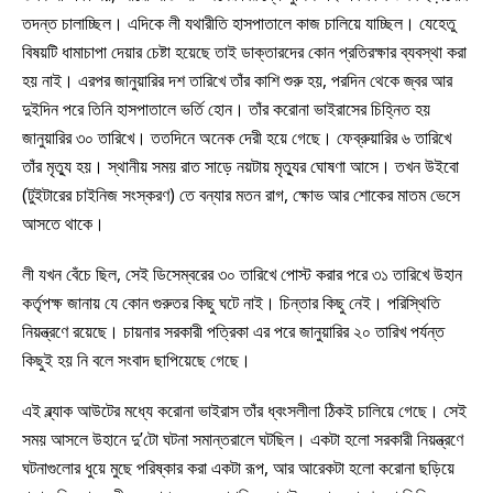
তদন্ত চালাচ্ছিল। এদিকে লী যথারীতি হাসপাতালে কাজ চালিয়ে যাচ্ছিল। যেহেতু
বিষয়টি ধামাচাপা দেয়ার চেষ্টা হয়েছে তাই ডাক্তারদের কোন প্রতিরক্ষার ব্যবস্থা করা
হয় নাই। এরপর জানুয়ারির দশ তারিখে তাঁর কাশি শুরু হয়, পরদিন থেকে জ্বর আর
দুইদিন পরে তিনি হাসপাতালে ভর্তি হোন। তাঁর করোনা ভাইরাসের চিহ্নিত হয়
জানুয়ারির ৩০ তারিখে। ততদিনে অনেক দেরী হয়ে গেছে। ফেব্রুয়ারির ৬ তারিখে
তাঁর মৃত্যু হয়। স্থানীয় সময় রাত সাড়ে নয়টায় মৃত্যুর ঘোষণা আসে। তখন উইবো
(টুইটারের চাইনিজ সংস্করণ) তে বন্যার মতন রাগ, ক্ষোভ আর শোকের মাতম ভেসে
আসতে থাকে।
লী যখন বেঁচে ছিল, সেই ডিসেম্বরের ৩০ তারিখে পোস্ট করার পরে ৩১ তারিখে উহান
কর্তৃপক্ষ জানায় যে কোন গুরুতর কিছু ঘটে নাই। চিন্তার কিছু নেই। পরিস্থিতি
নিয়ন্ত্রণে রয়েছে। চায়নার সরকারী পত্রিকা এর পরে জানুয়ারির ২০ তারিখ পর্যন্ত
কিছুই হয় নি বলে সংবাদ ছাপিয়েছে গেছে।
এই ব্ল্যাক আউটের মধ্যে করোনা ভাইরাস তাঁর ধ্বংসলীলা ঠিকই চালিয়ে গেছে। সেই
সময় আসলে উহানে দু’টো ঘটনা সমান্তরালে ঘটছিল। একটা হলো সরকারী নিয়ন্ত্রণে
ঘটনাগুলোর ধুয়ে মুছে পরিষ্কার করা একটা রূপ, আর আরেকটা হলো করোনা ছড়িয়ে