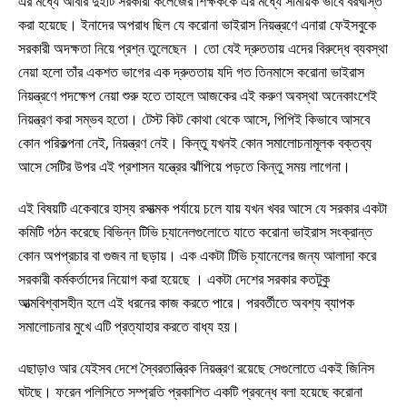
এর মধ্যে আবার দুইটি সরকারী কলেজের শিক্ষককে এর মধ্যে সাময়িক ভাবে বরখাস্ত
করা হয়েছে। ইনাদের অপরাধ ছিল যে করোনা ভাইরাস নিয়ন্ত্রণে এনারা ফেইসবুকে
সরকারী অদক্ষতা নিয়ে প্রশ্ন তুলেছেন । তো যেই দ্রুততায় এদের বিরুদ্ধে ব্যবস্থা
নেয়া হলো তাঁর একশত ভাগের এক দ্রুততায় যদি গত তিনমাসে করোনা ভাইরাস
নিয়ন্ত্রণে পদক্ষেপ নেয়া শুরু হতে তাহলে আজকের এই করুণ অবস্থা অনেকাংশেই
নিয়ন্ত্রণ করা সম্ভব হতো। টেস্ট কিট কোথা থেকে আসে, পিপিই কিভাবে আসবে
কোন পরিকল্পনা নেই, নিয়ন্ত্রণ নেই। কিন্তু যখনই কোন সমালোচনামূলক বক্তব্য
আসে সেটির উপর এই প্রশাসন যন্ত্রের ঝাঁপিয়ে পড়তে কিন্তু সময় লাগেনা।
এই বিষয়টি একেবারে হাস্য রসাত্মক পর্যায়ে চলে যায় যখন খবর আসে যে সরকার একটা
কমিটি গঠন করেছে বিভিন্ন টিভি চ্যানেলগুলোতে যাতে করোনা ভাইরাস সংক্রান্ত
কোন অপপ্রচার বা গুজব না ছড়ায়। এক একটা টিভি চ্যানেলের জন্য আলাদা করে
সরকারী কর্মকর্তাদের নিয়োগ করা হয়েছে । একটা দেশের সরকার কতটুকু
আত্মবিশ্বাসহীন হলে এই ধরনের কাজ করতে পারে। পরবর্তীতে অবশ্য ব্যাপক
সমালোচনার মুখে এটি প্রত্যাহার করতে বাধ্য হয়।
এছাড়াও আর যেইসব দেশে স্বৈরতান্ত্রিক নিয়ন্ত্রণ রয়েছে সেগুলোতে একই জিনিস
ঘটছে। ফরেন পলিসিতে সম্প্রতি প্রকাশিত একটি প্রবন্ধে বলা হয়েছে করোনা