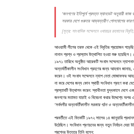
‘জনগণের ইতিপূর্বে প্রদত্ত ম্যানডেট অনুযায়ী কাজ
সরকার দেশে গুরুতর আভ্যন্তরীণ গোলযোগের কারণ
[সূত্র: সাংবাদিক সম্মেলনে ওবায়দুর রহমানের বিবৃতি
আওয়ামী লীগের তরফ থেকে এই বিবৃতির প্রয়োজন পড়েছিল
নানান প্রশ্ন ও প্রস্তাব উত্থাপিত হওয়া শুরু হয়েছি
১৯৭১ তারিখে অনুষ্ঠিত আরেকটি সংবাদ সম্মেলনে ন্যাশনাল
অন্তর্বর্তীকালীন সংবিধান গ্রহণের জন্য আহবান জানায়, এ
করেন। ওই সংবাদ সম্মেলনে ন্যাপ নেতা মোজাফফর আহমেদ
না করে দেশের জন্য কোন স্থায়ী সংবিধান গ্রহণ করা যে
প্রস্তাবটি উত্থাপন করেন: স্বাধীনতা যুদ্ধকালে দেশে এ
জনগণের মতামত যাচাই ও বিবেচনা করার উদ্দেশ্যে অপর একট
‘সর্বদলীয় অন্তর্বর্তীকালীন সরকার গঠন ও অন্তবর্তীকা
পরবর্তীতে এই বিতর্কটি ১৯৭২ সালের ১৪ জানুয়ারি প্রধানম
উঠেছিল। সংবিধান প্রণয়নের জন্য নতুন নির্বাচন দেয়া
প্রশ্নের উত্তরে তিনি বলেন: