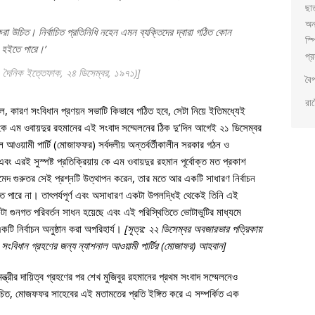
ছা
অন
 করা উচিত। নির্বাচিত প্রতিনিধি নহেন এমন ব্যক্তিদের দ্বারা গঠিত কোন
স্প
 হইতে পারে।’
প্র
,
দৈনিক ইত্তেফাক
, ২৪ ডিসেম্বর, ১৯৭১)]
বৈ
রাষ
, কারণ সংবিধান প্রণয়ন সভাটি কিভাবে গঠিত হবে, সেটা নিয়ে ইতিমধ্যেই
ল। কে এম ওবায়দুর রহমানের এই সংবাদ সম্মেলনের ঠিক দু’দিন আগেই ২১ ডিসেম্বর
 আওয়ামী পার্টি (মোজাফফর) সর্বদলীয় অন্তর্বর্তীকালীন সরকার গঠন ও
বং এরই সুস্পষ্ট প্রতিক্রিয়ায় কে এম ওবায়দুর রহমান পূর্বোক্ত মত প্রকাশ
 গুরুতর সেই প্রশ্নটি উত্থাপন করেন, তার মতে আর একটি সাধারণ নির্বাচন
তে পারে না। তাৎপর্যপূর্ণ এবং অসাধারণ একটা উপলদ্ধিই থেকেই তিনি এই
কটা গুনগত পরিবর্তন সাধন হয়েছে এবং এই পরিস্থিতিতে ভোটাভুটির মাধ্যমে
ি নির্বাচন অনুষ্ঠান করা অপরিহার্য।
[সূত্র: ২২ ডিসেম্বর অবজারভার পত্রিকায়
লীন সংবিধান গ্রহণের জন্য ন্যাশনাল আওয়ামী পার্টির (মোজাফর) আহবান]
ন্ত্রীর দায়িত্ব গ্রহণের পর শেখ মুজিবুর রহমানের প্রথম সংবাদ সম্মেলনেও
 উচিত, মোজফফর সাহেবের এই মতামতের প্রতি ইঙ্গিত করে এ সম্পর্কিত এক