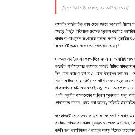
[সূত্র:
দৈনিক ইত্তেফাক
, ২১ অক্টোবর, ১৯৭২]
ভাসানীর রাজনৈতিক বলয় থেকে শুরুতে আওয়ামী লীগের স
ক্ষেত্রে কিছুটা ইতিবাচক মতামত প্রকাশ করলেও গণপরিষদ স
নানান অপরাধমূলক তৎপরতার অজস্র সংবাদ প্রচারিত হওয
২
অধিকারটি জনমনেও গুরুত্ব পেতে শুরু করে।
সম্ভবত এই বৈধতার প্রশ্নটিকে মওলানা ভাসানীই প্রথম
করেছিল পাকিস্তানের কাঠামোর মাঝেই সীমিত সায়ত্ত্বশাস
দিক থেকে ন্যাপের দুই অংশ থেকে উত্থাপন করা হয়। মোজ
বিকাশ ঘটেছে, তার প্রতিফলন ঘটাবার জন্য নতুন করে গ
পাকিস্তানের কাঠামোর মাঝেই নতুন শাসনতন্ত্র প্রণয়নের 
একই: স্বাধীন বাংলাদেশের সংবিধান প্রণয়নের জন্য দায়
মোজাফফর সাহেব, পূর্বেই বলা হয়েছে, অচিরেই রাজনৈতিক
মস্কোপন্থী মোজাফফর আহমেদের নেতৃত্বাধীন ন্যাপ অবশ্
প্রণয়নে তাদের প্রতিনিধি সুরঞ্জিত সেনগুপ্ত অংশগ্রহ
ঘটেনি বলে গণপরিষদের একমাত্র সদস্য হিসেবে তাতে স্ব