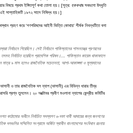
ার বিষয়ে প্রথম ইঙ্গিতপূর্ণ কথা তোলা হয়। [সূত্র:
হককথা
র সবগুলো উদ্ধৃতি
 এই সাপ্তাহিকটি ১৯৭২ সালে নিষিদ্ধ হয়।]
বস্থান গ্রহণ করে ‘গণপরিষদের আইনী ভিত্তি কোথায়’ শীর্ষক নিবন্ধটিতে বলা
্যরা নির্বাচনে গিয়েছিল। সেই নির্বাচনে পাকিস্তানের শাসনতন্ত্র প্রণয়নের
ল, তৎসহ নির্বাচিত হয়েছিল প্রাদেশিক পরিষদ।…. পাকিস্তান কায়েম থাকাকালে
ধান মাত্র ৯ মাস হলেও রাজনৈতিক সচেতনতা, আশা-আকাঙ্ক্ষা ও মূল্যদানের
সানী ও তার রাজনৈতিক দল ন্যাপ (ভাসানী) এর বিভিন্ন ধারার তীব্র
রি প্রশ্ন তুললেন। ২০ অক্টোবর প্রবীণ মওলানা ন্যাপের কেন্দ্রীয় কমিটির
আইনগত কাঠামোর অধীনে নির্বাচিত সদস্যগণ ৬-দফা দাবী আদায়ের জন্য জনগণের
ৈতিক দলগুলির সম্মিলিত সংগ্রামে অর্জিত স্বাধীন বাংলাদেশের সংবিধান রচনায়