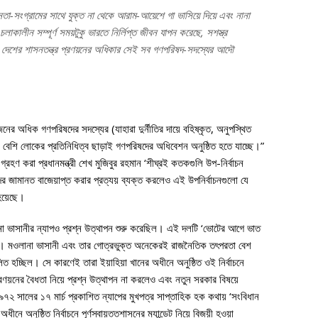
া-সংগ্রামের সাথে যুক্ত না থেকে আরাম-আয়েশে গা ভাসিয়ে দিয়ে এবং নানা
াকালীন সম্পূর্ণ সময়টুকু ভারতে নির্লিপ্ত জীবন যাপন করেছে, সশস্ত্র
ৌম দেশের শাসনতন্ত্র প্রণয়নের অধিকার সেই সব গণপরিষদ-সদস্যের আদৌ
র অধিক গণপরিষদের সদস্যের (যাহারা দুর্নীতির দায়ে বহিষ্কৃত, অনুপস্থিত
র বেশি লোকের প্রতিনিধিত্ব ছাড়াই গণপরিষদের অধিবেশন অনুষ্ঠিত হতে যাচ্ছে।”
ব গ্রহণ করা প্রধানমন্ত্রী শেখ মুজিবুর রহমান ‘শীঘ্রই কতকগুলি উপ-নির্বাচন
দের জামানত বাজেয়াপ্ত করার প্রত্যয় ব্যক্ত করলেও এই উপনির্বাচনগুলো যে
হয়েছে।
া ভাসানীর ন্যাপও প্রশ্ন উত্থাপন শুরু করেছিল। এই দলটি ‘ভোটের আগে ভাত
 করে। মওলানা ভাসানী এবং তার গোত্রভুক্ত অনেকেরই রাজনৈতিক তৎপরতা বেশ
লিত হচ্ছিল। সে কারণেই তারা ইয়াহিয়া খানের অধীনে অনুষ্ঠিত ওই নির্বাচনে
ণয়নের বৈধতা নিয়ে প্রশ্ন উত্থাপন না করলেও এবং নতুন সরকার বিষয়ে
৭২ সালের ১৭ মার্চ প্রকাশিত ন্যাপের মুখপত্র সাপ্তাহিক হক কথায় ‘সংবিধান
ীনে অনুষ্ঠিত নির্বাচনে পূর্ণস্বায়ত্তশাসনের ম্যান্ডেট নিয়ে বিজয়ী হওয়া