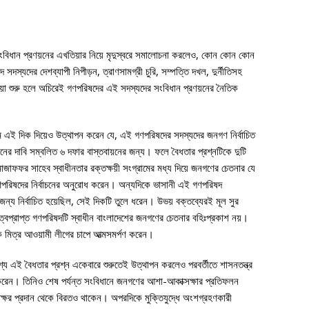
ংবিধান প্রণয়নের এখতিয়ার নিয়ে মৃদুস্বরে সমালোচনা করলেও, কোন কোন কোন
দস্যদের দেশব্যাপী নিপীড়ন, ত্রাণসামগ্রী চুরি, সম্পত্তি দখল, দুর্নীতিসহ
়া শুরু হলে অচিরেই গণপরিষদের এই সদস্যদের সংবিধান প্রণয়নের নৈতিক
 এই দিক দিয়েও উত্থাপন করেন যে, এই গণপরিষদের সদস্যদের জনগণ নির্বাচিত
নের দাবি সম্বলিত ৬ দফার বাস্তবায়নের জন্য। ফলে বৈধতার প্রশ্নটিকে দুটি
াফফর সাহেব স্বাধীনতার রক্তক্ষয়ী সংগ্রামের মধ্য দিয়ে জনগণের চেতনার যে
ণপরিষদের নির্বাচনের অনুরোধ করেন। অন্যদিকে ভাসানী এই গণপরিষদ
জন্য নির্বাচিত হয়েছিল, সেই দিকটি তুলে ধরেন। উভয় বক্তব্যেরই মূল সুর
িত্বপ্রাপ্ত গণপরিষদটি স্বাধীন বাংলাদেশের জনগণের চেতনার বহিঃপ্রকাশ নয়।
 মিত্র আওয়ামী লীগের চাপে আত্মসমর্পণ করেন।
য এই বৈধতার প্রশ্ন একেবারে শুরুতেই উত্থাপন করলেও পরবর্তীতে শাসনতন্ত্র
ণ করেন। তিনিও শেষ পর্যন্ত সংবিধানে জনগণের আশা-আকাক্সক্ষার প্রতিফলন
াক্ষর প্রদান থেকে বিরতও থাকেন। অপরদিকে মুক্তিযুদ্ধে অংশগ্রহণকারী