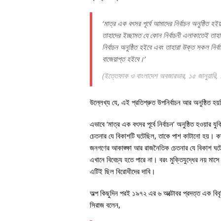
‘মাত্র এক বৎসর পূর্বে আমাদের নির্বাচন অনুষ্ঠিত হ
তাহাদের ইচ্ছামত যে কোন নির্বাচনী এলাকাতেই তাহা
নির্বাচন অনুষ্ঠিত হইবে এবং তাহারা উক্ত সকল নির্বা
বাজেয়াপ্ত হইবে।’
(
ইত্তেফাক
ও
বাংলাদেশ অবজারভার
, ১৫ জানুয়ারি
উল্লেখ্য যে, এই প্রতিশ্রুত উপনির্বাচন আর অনুষ্ঠিত হয
এভাবে ‘মাত্র এক বৎসর পূর্বে নির্বাচন’ অনুষ্ঠিত হওয়ার যু
চেতনার যে বিকাশটি ঘটেছিল, তাকে পাশ কাটানো হয়। কার
জনগণের আকাঙ্ক্ষা আর রাজনৈতিক চেতনার যে বিকাশ ঘটে
এখানে বিবেচ্য হতে পারে না। বরং মুক্তিযুদ্ধের নয় মাসে
এটিই ছিল বিরোধীদের দাবি।
অল্প কিছুদিন পরই ১৯৭২ এর ৬ অক্টোবর প্রদত্ত এক বিব
সিরাজ বলেন,