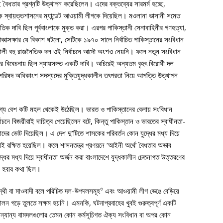
ই বৈধতার প্রশ্নটি উত্থাপন করেছিলেন। এদের বক্তব্যের সারমর্ম হচ্ছে,
স্বায়ত্তশাসনের ম্যান্ডেট আওয়ামী লীগকে দিয়েছিল। মওলানা ভাসানী সমেত
ক দাবি ছিল পূর্ববাংলাকে মুক্ত করা। এরপর পাকিস্তানী সেনাবাহিনীর গণহত্যা,
কাক্সক্ষার যে বিকাশ ঘটলো, সেটিকে ১৯৭০ সালে নির্বাচিত পাকিস্তানের সংবিধান
শালী বহু রাজনৈতিক দল ওই নির্বাচনে আদৌ অংশও নেয়নি। ফলে নতুন সংবিধান
াদের বিবেচনায় ছিল ন্যায়সঙ্গত একটি দাবি। অচিরেই অন্যতম বৃহৎ বিরোধী দল
গণপরিষদ অধিকাংশ সদস্যদের মুক্তিযুদ্ধকালীন তৎপরতা নিয়ে আপত্তি উত্থাপন
গ্য বেশ কটি মহল থেকেই উঠেছিল। ভারত ও পাকিস্তানের বেলায় সংবিধান
াচনে বিজয়ীরাই দায়িত্ব পেয়েছিলেন বটে, কিন্তু পাকিস্তান ও ভারতের স্বাধীনতা-
াদের ভোট দিয়েছিল। এ দেশ দু’টিতে শাসকের পরিবর্তন কোন যুদ্ধের মধ্য দিয়ে
ই রক্ষিত হয়েছিল। ফলে শাসনতন্ত্র প্রণয়নে ‘আইনী অর্থে’ বৈধতার অভাব
দ্ধের মধ্য দিয়ে স্বাধীনতা অর্জন করা বাংলাদেশে যুদ্ধকালীন চেতনাগত উত্তরণের
্ন হবার কথা ছিল।
৩
পন্থী বা মাওবাদী বলে পরিচিত দল-উপদলসমূহ
এবং আওয়ামী লীগ ভেঙে বেড়িয়ে
 গড়ে তুলতে সক্ষম হয়নি। এমনকি, ঘটনাপ্রবাহের খুবই গুরুত্বপূর্ণ একটি
অন্যান্য বামদলগুলোর তেমন কোন কর্মসূচিগত ঐক্য সংবিধান বা অপর কোন