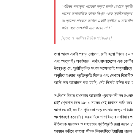
“পরিষদ-সদস্যের শতকরা নব্বই জনই যেখানে স্বাধীনত
ধরনের অসামাজিক কাজে লিপ্ত থেকে স্বাধীনতাযুদ্ধ চল
সংগ্রামের মাধ্যমে অর্জিত একটি স্বাধীন ও সার্বভ
আছে বলে দেশবাসী মনে করেন না।”
[সূত্র: ৭ অক্টোবর
দৈনিক গণকণ্ঠ।]
তারা আরও একটা প্রশ্ন তোলেন, সেটা হলো “প্রায় ৫০ জনে
এবং পদত্যাগী) অবর্তমানে, অর্থাৎ বাংলাদেশের এক কোটি
উল্লেখ্য যে, পূর্বোল্লিখিত সংবাদ সম্মেলনেই সদ্যদায়িত্
অনুষ্ঠিত হওয়ার’ প্রতিশ্রুতি দিলেও এবং সেখানে বিরোধী
আদৌ আর আয়োজন করা হয়নি, সেই দিকেই ইঙ্গিত করা 
সংবিধান বিষয়ে তখনকার আরেকটি প্রভাবশালী দল মওলান
চাই’ শ্লোগান দিয়ে ১৯৭০ সালের সেই নির্বাচন বর্জন
আগে থেকেই স্বাধীন পূর্ববাংলা গড়ে তোলার লক্ষ্যে পরিচা
অংশগ্রহণ করেননি। শুরুর দিকে গণপরিষদের সংবিধান প্র
ইতিবাচক মনোভাব ও সহায়তার প্রতিশ্রুতি দেয়া হলেও ১৯
প্রণয়ন করিবে কাহারা’ র্শীষক নিবন্ধটিতে ইয়াহিয়া খানের অধ