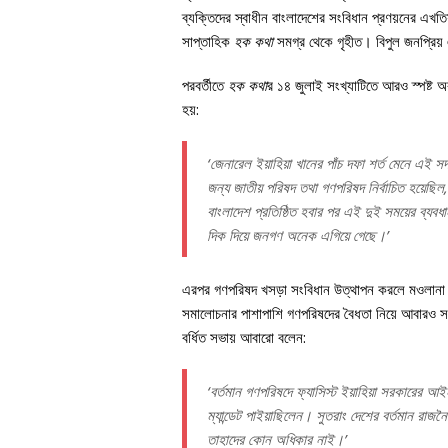
ব্যক্তিদের স্বাধীন বাংলাদেশের সংবিধান প্রণয়নের এখতিয়
সাপ্তাহিক
হক কথা
সমগ্র থেকে গৃহীত। বিপুল জনপ্রিয়
পরবর্তীতে
হক কথা
র ১৪ জুলাই সংখ্যাটিতে আরও স্পষ্ট অ
হয়:
‘জেনারেল ইয়াহিয়া খানের পাঁচ দফা শর্ত মেনে এই সদস
জন্য জাতীয় পরিষদ তথা গণপরিষদ নির্বাচিত হয়েছি
বাংলাদেশ প্রতিষ্ঠিত হবার পর এই দুই সময়ের ব্যব
দিক দিয়ে জনগণ অনেক এগিয়ে গেছে।’
এরপর গণপরিষদ খসড়া সংবিধান উত্থাপন করলে মওলানা ভা
সমালোচনার পাশাপাশি গণপরিষদের বৈধতা নিয়ে আবারও সরাস
বর্ধিত সভায় আবারো বলেন:
‘বর্তমান গণপরিষদে ফ্যাসিস্ট ইয়াহিয়া সরকারের 
ম্যান্ডেট পাইয়াছিলেন। সুতরাং দেশের বর্তমান রাজন
তাহাদের কোন অধিকার নাই।’