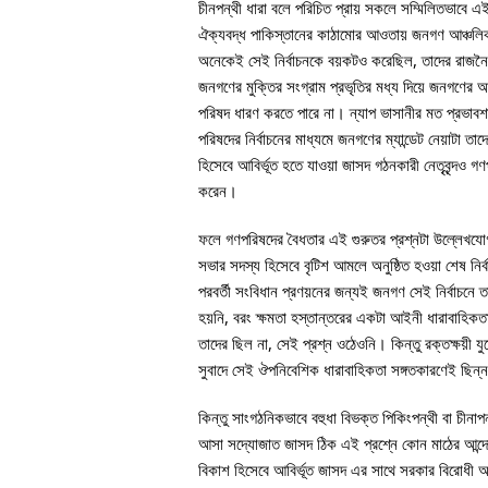
চীনপন্থী ধারা বলে পরিচিত প্রায় সকলে সম্মিলিতভাবে এ
ঐক্যবদ্ধ পাকিস্তানের কাঠামোর আওতায় জনগণ আঞ্চলিক 
অনেকেই সেই নির্বাচনকে বয়কটও করেছিল, তাদের রাজনৈতি
জনগণের মুক্তির সংগ্রাম প্রভৃতির মধ্য দিয়ে জনগণের আ
পরিষদ ধারণ করতে পারে না। ন্যাপ ভাসানীর মত প্রভাব
পরিষদের নির্বাচনের মাধ্যমে জনগণের ম্যান্ডেট নেয়াটা ত
হিসেবে আবির্ভূত হতে যাওয়া জাসদ গঠনকারী নেতৃবৃন্দও 
করেন।
ফলে গণপরিষদের বৈধতার এই গুরুতর প্রশ্নটা উল্লেখযো
সভার সদস্য হিসেবে বৃটিশ আমলে অনুষ্ঠিত হওয়া শেষ নির্ব
পরবর্তী সংবিধান প্রণয়নের জন্যই জনগণ সেই নির্বাচনে ত
হয়নি, বরং ক্ষমতা হস্তান্তরের একটা আইনী ধারাবাহিকতা
তাদের ছিল না, সেই প্রশ্ন ওঠেওনি। কিন্তু রক্তক্ষয়ী যু
সুবাদে সেই ঔপনিবেশিক ধারাবাহিকতা সঙ্গতকারণেই ছিন
কিন্তু সাংগঠনিকভাবে বহুধা বিভক্ত পিকিংপন্থী বা চীনা
আসা সদ্যোজাত জাসদ ঠিক এই প্রশ্নে কোন মাঠের আন্দোলন
বিকাশ হিসেবে আবির্ভূত জাসদ এর সাথে সরকার বিরোধী 