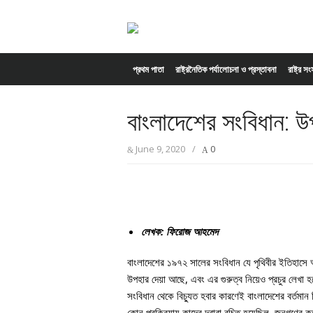
Skip to content
প্রথম পাতা
রাষ্ট্রনৈতিক পর্যালোচনা ও প্রস্তাবনা
রাষ্ট্র স
বাংলাদেশের সংবিধান: 
June 9, 2020
/
0
লেখক: ফিরোজ আহমেদ
বাংলাদেশের ১৯৭২ সালের সংবিধান যে পৃথিবীর ইতিহাসে অত
উপহার দেয়া আছে, এবং এর গুরুত্ব নিয়েও প্রচুর লেখা
সংবিধান থেকে বিচ্যুত হবার কারণেই বাংলাদেশের বর্তমান
কোন প্রক্রিয়ায় কাদের দ্বারা রচিত হয়েছিল, জনগণের