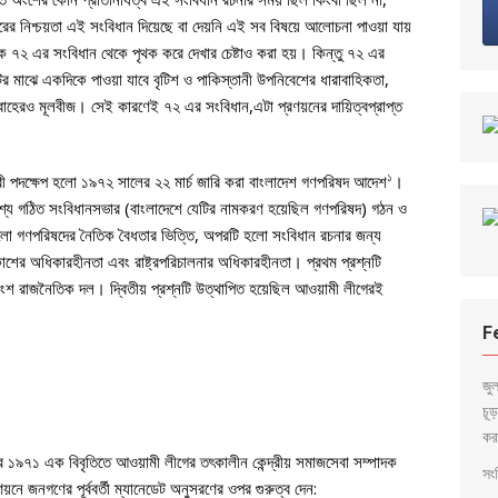
ের নিশ্চয়তা এই সংবিধান দিয়েছে বা দেয়নি এই সব বিষয়ে আলোচনা পাওয়া যায়
ে ৭২ এর সংবিধান থেকে পৃথক করে দেখার চেষ্টাও করা হয়। কিন্তু ৭২ এর
রটির মাঝে একদিকে পাওয়া যাবে বৃটিশ ও পাকিস্তানী উপনিবেশের ধারাবাহিকতা,
রবাহেরও মূলবীজ। সেই কারণেই ৭২ এর সংবিধান,এটা প্রণয়নের দায়িত্বপ্রাপ্ত
।
১
ারী পদক্ষেপ হলো ১৯৭২ সালের ২২ মার্চ জারি করা বাংলাদেশ গণপরিষদ আদেশ
।
েশ্যে গঠিত সংবিধানসভার (বাংলাদেশে যেটির নামকরণ হয়েছিল গণপরিষদ) গঠন ও
ি হলো গণপরিষদের নৈতিক বৈধতার ভিত্তি, অপরটি হলো সংবিধান রচনার জন্য
কাশের অধিকারহীনতা এবং রাষ্ট্রপরিচালনার অধিকারহীনতা। প্রথম প্রশ্নটি
ংশ রাজনৈতিক দল। দ্বিতীয় প্রশ্নটি উত্থাপিত হয়েছিল আওয়ামী লীগেরই
F
জু
চূ
কর
বর ১৯৭১ এক বিবৃতিতে আওয়ামী লীগের তৎকালীন কেন্দ্রীয় সমাজসেবা সম্পাদক
সংব
়নে জনগণের পূর্ববর্তী ম্যানেডেট অনুসরণের ওপর গুরুত্ব দেন: