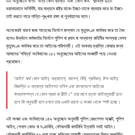
এই অনুচ্ছেদে বর্ণিত ‘অন্য কোন ব্যক্তি’ এবং ‘কোন কার্য ’ শব্দবন্ধ দুইটি
ভয়াবহভাবে অনির্দিষ্ট, যার মাধ্যমে রাষ্ট্র যাকে-ইচ্ছা-তাকে ব্যবহার করে যা-ইচ্ছা-
তাই করতে পারে শান্তি-শৃঙ্খলা রক্ষা বা পুনর্বহালের নামে।
অনেকেরই ধারণা জজ সাহেবের নির্দেশে জল্লাদ যে মৃত্যুদণ্ড কার্যকর করে তা বৈধ
হলেও ঊর্ধ্বতন কর্মকর্তার নির্দেশে পুলিশ বা র‍্যাব বা অন্যান্য বাহিনীর সদস্যরা যেসব
মৃত্যুদণ্ড কার্যকর করে তা আইনের পরিপন্থী। এই ভাবনার ভ্রান্তি বোঝার জন্য
আমাদের ‘পবিত্র’ সংবিধানের ১৫২ অনুচ্ছেদের আইনের সংজ্ঞাটি পড়ে নেওয়া
প্রয়োজন :
‘আইন’ অর্থ কোন আইন, অধ্যাদেশ, আদেশ, বিধি, প্রবিধান, উপ-আইন,
বিজ্ঞপ্তি ও অন্যান্য আইনগত দলিল এবং বাংলাদেশে আইনের
ক্ষমতাসম্পন্ন যে কোন প্রথা বা রীতি।” তার মানে হত্যা আইনানুযায়ী হতে
হলে কি অনুযায়ী হলে চলবে তার একটা ধারণা এ সংজ্ঞা থেকে স্পষ্ট হচ্ছে।
এই সংজ্ঞা এবং সংবিধানের ১৪৯ অনুচ্ছেদ অনুযায়ী পুলিশ রেগুলেশন অ্যাক্ট, পুলিশ
আইন, পেনাল কোড বা দণ্ডবিধি, ফৌজদারী কার্যবিধি ইত্যাদি সবই আইন।
ফৌজদারী কার্যবিধির ৪৬ ধারা হচ্ছে পুলিশের আসামী গ্রেফতারের বিধান সম্পর্কিত