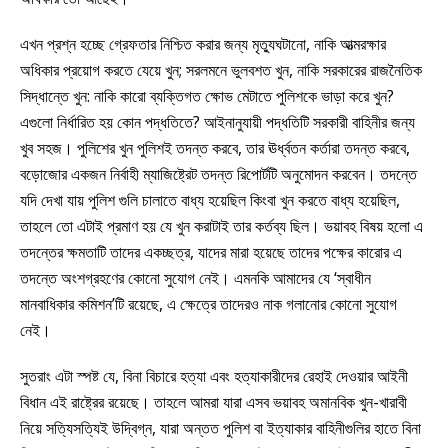
এখন প্রশ্ন হচ্ছে গ্রেফতার নিশ্চিত করার জন্য মৃত্যুঘটানো, নাকি আত্মরক্ষার
অধিকার প্রয়োগ করতে যেয়ে খুন; সরলমনে ভুলবশত খুন, নাকি সরকারের রাজনৈতিক
সিদ্ধান্তে খুন: নাকি কারো ব্যক্তিগত ক্ষোভ মেটাতে পুলিশকে ভাড়া করে খুন?
এগুলো নির্ধারিত হয় কোন পদ্ধতিতে? আইনানুযায়ী পদ্ধতিটি সরকারী বাহিনীর জন্য
খুব সহজ। পুলিশের খুন পুলিশই তদন্ত করবে, তার ঊর্ধ্বতন কর্তারা তদন্ত করবে,
বড়োজোর একজন নির্বাহী ম্যাজিষ্ট্রেট তদন্ত রিপোর্টটি অনুমোদন করবেন। তদন্তে
যদি দেখা যায় পুলিশ গুলি চালাতে বাধ্য হয়েছিল কিংবা খুন করতে বাধ্য হয়েছিল,
তাহলে তো এটাই প্রমাণ হয় যে খুন করাটাই তার কর্তব্য ছিল। ভয়াবহ বিষয় হলো এ
তদন্তের ক্ষমতাটি তাদের একচ্ছত্র, যাদের মারা হয়েছে তাদের পক্ষের কারোর এ
তদন্তে অংশগ্রহণের কোনো সুযোগ নেই। এমনকি আমাদের যে ‘স্বাধীন
মানবাধিকার কমিশন’টি রয়েছে, এ ক্ষেত্রে তাদেরও নাক গলানোর কোনো সুযোগ
নেই।
সুতরাং এটা স্পষ্ট যে, বিনা বিচারে হত্যা এবং হত্যাকারীদের রেহাই দেওয়ার আইনী
বিধান এই রাষ্ট্রের রয়েছে। তাহলে আমরা যারা এসব ভয়াবহ অমানবিক খুন-খারাবী
নিয়ে সত্যিসত্যিই উদ্বিগ্ন, যারা অন্তত পুলিশ বা ইত্যাকার বাহিনীগুলির হাতে বিনা