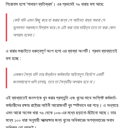
শিরোনাম হলো ‘সাধারণ ব্যতিক্রম’। এর প্রথমেই ৭৬ ধারায় বলা আছে:
কেউ যদি এমন কিছু করে যা করার জন্য সে আইনত বাধ্য অথবা সে
ভুলবশত সরলমনে বিশ্বাস করে যে এটা করা তার দায়িত্ব তবে তা করা কোন
অপরাধ হবেনা।
এ ধারার সবচাইতে গুরুত্বপূর্ণ অংশ হলো এর ব্যাখ্যা অংশটি। প্রথম ব্যাখ্যাতেই
বলা হচ্ছে :
একজন সৈন্য যদি তার ঊর্ধ্বতন কর্মকর্তার আইনানুগ নির্দেশে একটি
জনসমাবেশে গুলি চালায়, তবে তা সৈন্যটির অপরাধ হবে না।
এই ব্যাখ্যাতেই জনগণকে খুন করার প্রস্তুতি এবং খুনের সাথে সংশ্লিষ্ট কর্মকর্তা-
কর্মচারীদের রক্ষায় রাষ্ট্রের আইনী আয়োজনটি খুব স্পষ্টভাবে ধরা পড়ে। এ অধ্যায়ে
এমন আরো অনেক ধারা ৭৬ থেকে ১০৬-এর মধ্যে ছড়ানো-ছিটানো আছে। তার
মধ্যে ১০০ ধারা অনুযায়ী আত্মরক্ষার জন্য খুনের অধিকারের অপব্যবহারের অবাধ
অধিকার তো আছেই।