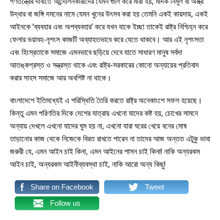
গণতন্ত্রের দাবীতে আন্দোলনকারীদের যেমন গুলি করে মারা হয়, মাদক নির্মূল বা অস্ত্র
উদ্ধার বা জঙ্গি দমনের নামে যেমন খুনের উৎসব করা হয় তেমনি একই কায়দায়, একই
আইনকে ‘ব্যবহার এবং অপব্যবহার’ করে যখন যাকে ইচ্ছা তাকেই রাষ্ট্র নিশ্চিহ্ন করে
ফেলার ভয়াবহ-নৃশংস কাজটি অব্যাহতভাবে করে যেতে থাকবে। আর এই নৃশংসতা
এবং হিংস্রতাকে সমাজে এমনভাবে ছড়িয়ে দেবে যাতে সাধারণ মানুষ সর্বদা
আতঙ্কগ্রস্ত ও সন্ত্রস্ত থাকে এবং রাষ্ট্র-সরকারের কোনো অন্যায়ের প্রতিবাদ
করার সাহস সমাজে আর অবশিষ্ট না থাকে।
বাংলাদেশে ইতিমধ্যেই এ পরিস্থিতি তৈরি করতে রাষ্ট্র অনেকাংশে সফল হয়েছে।
কিন্তু এমন পরিণতির দিকে দেশের যাত্রায় এখনো যাদের কষ্ট হয়, চোখের সামনে
অন্যায় দেখলে এখনো যাদের ঘুম হয় না, এখনো যারা ঘরের খেয়ে বনের মোষ
তাড়ানোর কাজ থেকে নিজেকে বিরত রাখতে পারেন না তাদের আজ অন্তত এটুকু ভাবা
জরুরী যে, এমন আইন চাই কিনা, এমন আইনের শাসন চাই কিনা! নাকি অন্যরকম
আইন চাই, অন্যরকম আইনীব্যবস্থা চাই, নাকি আরো অন্য কিছু!
Share on Facebook
Tweet
Follow us