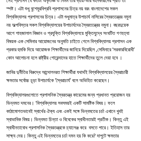
সেই প্রশাসন যে কতটা অকৃতজ্ঞ ও নির্মম তার ব্যায়-ভার বহনকারীদের প্রতি তা
স্পষ্ট। এটা শুধু বুশেমুরবিপ্রবি প্রশাসনের চিত্র নয় বরং বাংলাদেশের সকল
বিশ্ববিদ্যালয় প্রশাসনের চিত্র। এটা শুধুমাত্র উপাচার্য নাসিরের স্বৈরতন্ত্রের নমুনা
নয় অল্পবিস্তর সকল বিশ্ববিদ্যালয়ের উপাচার্যদের স্বৈরতন্ত্রের নমুনা। বছরদুয়েক
আগে শাহজালাল বিজ্ঞান ও প্রযুক্তি বিশ্ববিদ্যালয়ে মুক্তিযুদ্ধে সংঘটিত গণহত্যা
বিষয়ক এক সেমিনার আয়োজনের অনুমতি চাইতে গেলে বিশ্ববিদ্যালয় প্রশাসন এক
প্রকার হুমকি দিয়ে আয়োজক শিক্ষার্থীদের জানিয়ে দিয়েছিল ,সেমিনারে ‘সরকারবিরোধী’
কোন আলোচনা হলে রাষ্ট্রীয় গোয়েন্দাদের হাতে শিক্ষার্থীদের তুলে দেয়া হবে ।
জাবির দুর্নীতির বিরুদ্ধে আন্দোলনরত শিক্ষার্থীরা যথার্থই বিশ্ববিদ্যালয়ের স্বৈরাচারী
ক্ষমতার সর্বোচ্চ চূড়া উপাচার্যকে ‘স্বৈরাচার্য’ বলে অভিহিত করেছেন।
বিশ্ববিদ্যালয়গুলোতে প্রশাসনিক স্বৈরতন্ত্র কায়েমের জন্য প্রধানত প্রয়োজন হয়
ভিন্নমত দমনের। ‘বিশ্ববিদ্যালয় সবসময়ই একটি সামষ্টিক বিষয়। ফলে
কাঠামোগতভাবেই স্বার্থের ঐক্য এবং একই সঙ্গে ভিন্নমতের চর্চা এখানে খুবই
স্বাভাবিক বিষয়। ভিন্নমত চিন্তা ও বিবেকের স্বাধীনতারই প্রতীক। কিন্তু এই
স্বাধীনতাবোধ প্রশাসনিক স্বৈরতন্ত্রকে চ্যালেঞ্জ করে বসতে পারে। ইতিহাস তার
সাক্ষ্য দেয়। কিন্তু এই ভিন্নমতের চর্চা দমন হয় কি করে? দাপুটে ক্ষমতার