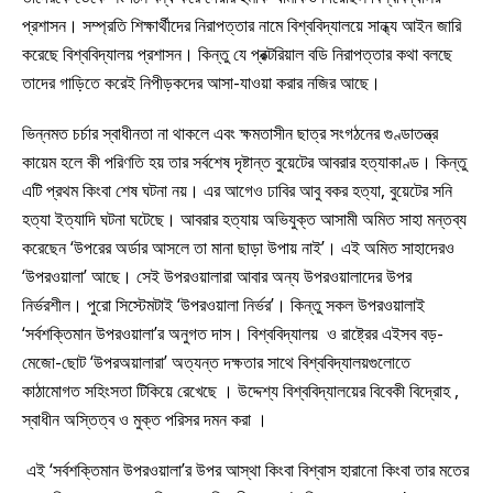
প্রশাসন। সম্প্রতি শিক্ষার্থীদের নিরাপত্তার নামে বিশ্ববিদ্যালয়ে সান্ধ্য আইন জারি
করেছে বিশ্ববিদ্যালয় প্রশাসন। কিন্তু যে প্রক্টরিয়াল বডি নিরাপত্তার কথা বলছে
তাদের গাড়িতে করেই নিপীড়কদের আসা-যাওয়া করার নজির আছে।
ভিন্নমত চর্চার স্বাধীনতা না থাকলে এবং ক্ষমতাসীন ছাত্র সংগঠনের গুণ্ডাতন্ত্র
কায়েম হলে কী পরিণতি হয় তার সর্বশেষ দৃষ্টান্ত বুয়েটের আবরার হত্যাকাণ্ড। কিন্তু
এটি প্রথম কিংবা শেষ ঘটনা নয়। এর আগেও ঢাবির আবু বকর হত্যা, বুয়েটের সনি
হত্যা ইত্যাদি ঘটনা ঘটেছে। আবরার হত্যায় অভিযুক্ত আসামী অমিত সাহা মন্তব্য
করেছেন ‘উপরের অর্ডার আসলে তা মানা ছাড়া উপায় নাই’। এই অমিত সাহাদেরও
‘উপরওয়ালা’ আছে। সেই উপরওয়ালারা আবার অন্য উপরওয়ালাদের উপর
নির্ভরশীল। পুরো সিস্টেমটাই ‘উপরওয়ালা নির্ভর’। কিন্তু সকল উপরওয়ালাই
‘সর্বশক্তিমান উপরওয়ালা’র অনুগত দাস। বিশ্ববিদ্যালয় ও রাষ্ট্রের এইসব বড়-
মেজো-ছোট ‘উপরঅয়ালারা’ অত্যন্ত দক্ষতার সাথে বিশ্ববিদ্যালয়গুলোতে
কাঠামোগত সহিংসতা টিকিয়ে রেখেছে । উদ্দেশ্য বিশ্ববিদ্যালয়ের বিবেকী বিদ্রোহ ,
স্বাধীন অস্তিত্ব ও মুক্ত পরিসর দমন করা ।
এই ‘সর্বশক্তিমান উপরওয়ালা’র উপর আস্থা কিংবা বিশ্বাস হারানো কিংবা তার মতের