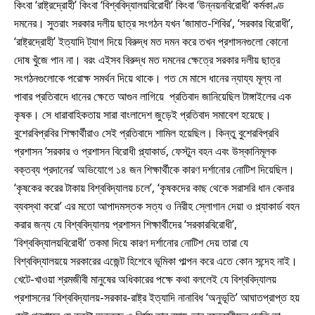
কিংবা ‘রাষ্ট্রদ্রোহী’ কিংবা ‘বিশ্ববিদ্যালয়বিরোধী’ কিংবা ‘উন্নয়নবিরোধী’ কর্মকাণ্ড
দমনের। সুতরাং সরকার দলীয় ছাত্র সংগঠন যখন ‘জামাত-শিবির’, ‘সরকার বিরোধী’,
‘রাষ্ট্রদ্রোহী’ ইত্যাদি ট্যাগ দিয়ে বিরুদ্ধ মত দমন করে তখন প্রশাসনগুলো কোনো
দোষ খুঁজে পান না। বরং এইসব বিরুদ্ধ মত দমনের ক্ষেত্রে সরকার দলীয় ছাত্র
সংগঠনগুলোকে পরোক্ষ সমর্থন দিয়ে থাকে। গত মে মাসে ধানের ন্যায্য মূল্য না
পাবার প্রতিবাদে ধানের ক্ষেতে আগুন লাগিয়ে প্রতিবাদ জানিয়েছিল টাঙ্গাইলের এক
কৃষক। সে ধারাবাহিকতায় সারা বাংলাদেশ জুড়েই প্রতিবাদ সমাবেশ হয়েছে।
বুশেরবিপ্রবির শিক্ষার্থীরাও সেই প্রতিবাদে শামিল হয়েছিল। কিন্তু বুশেরবিপ্রবি
প্রশাসন ‘সরকার ও প্রশাসন বিরোধী প্ল্যাকার্ড, ফেস্টুন বহন এবং উস্কানিমূলক
বক্তব্য প্রদানের’ অভিযোগে ১৪ জন শিক্ষার্থীকে কারণ দর্শানোর নোটিশ দিয়েছিল।
‘কৃষকের করের টাকায় বিশ্ববিদ্যালয় চলে’, ‘কৃষকদের কাছ থেকে সরাসরি ধান কেনার
ব্যবস্থা করো’ এর মতো আপাদমস্তক সত্য ও নিরীহ স্লোগান দেয়া ও প্ল্যাকার্ড বহন
করার জন্য যে বিশ্ববিদ্যালয় প্রশাসন শিক্ষার্থীদের ‘সরকারবিরোধী’,
‘বিশ্ববিদ্যালয়বিরোধী’ তকমা দিয়ে কারণ দর্শানোর নোটিশ দেয় তারা যে
বিশ্ববিদ্যালয়য়ে সরকারের এজেন্ট হিশেবে ভূমিকা পাল্পন করে এতে কোন সন্দেহ নাই।
খেটে-খাওয়া শ্রমজীবী মানুষের অধিকারের পক্ষে কথা বললেই যে বিশ্ববিদ্যালয়
প্রশাসনের ‘বিশ্ববিদ্যালয়-সরকার-রাষ্ট্র ইত্যাদি নানাবিধ ‘অনুভূতি’ আঘাতপ্রাপ্ত হয়