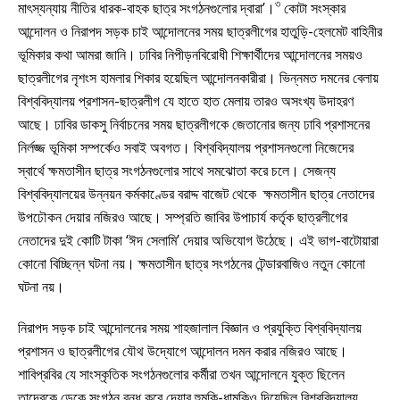
৩
মাৎস্যন্যায় নীতির ধারক-বাহক ছাত্র সংগঠনগুলোর দ্বারা’।
কোটা সংস্কার
আন্দোলন ও নিরাপদ সড়ক চাই আন্দোলনের সময় ছাত্রলীগের হাতুড়ি-হেলমেট বাহিনীর
ভূমিকার কথা আমরা জানি। ঢাবির নিপীড়নবিরোধী শিক্ষার্থীদের আন্দোলনের সময়ও
ছাত্রলীগের নৃশংস হামলার শিকার হয়েছিল আন্দোলনকারীরা। ভিন্নমত দমনের বেলায়
বিশ্ববিদ্যালয় প্রশাসন-ছাত্রলীগ যে হাতে হাত মেলায় তারও অসংখ্য উদাহরণ
আছে। ঢাবির ডাকসু নির্বাচনের সময় ছাত্রলীগকে জেতানোর জন্য ঢাবি প্রশাসনের
নির্লজ্জ ভূমিকা সম্পর্কেও সবাই অবগত। বিশ্ববিদ্যালয় প্রশাসনগুলো নিজেদের
স্বার্থে ক্ষমতাসীন ছাত্র সংগঠনগুলোর সাথে সমঝোতা করে চলে। সেজন্য
বিশ্ববিদ্যালয়ের উন্নয়ন কর্মকাণ্ডের বরাদ্দ বাজেট থেকে ক্ষমতাসীন ছাত্র নেতাদের
উপঢৌকন দেয়ার নজিরও আছে। সম্প্রতি জাবির উপাচার্য কর্তৃক ছাত্রলীগের
নেতাদের দুই কোটি টাকা ‘ঈদ সেলামি’ দেয়ার অভিযোগ উঠেছে। এই ভাগ-বাটোয়ারা
কোনো বিচ্ছিন্ন ঘটনা নয়। ক্ষমতাসীন ছাত্র সংগঠনের টেন্ডারবাজিও নতুন কোনো
ঘটনা নয়।
নিরাপদ সড়ক চাই আন্দোলনের সময় শাহজালাল বিজ্ঞান ও প্রযুক্তি বিশ্ববিদ্যালয়
প্রশাসন ও ছাত্রলীগের যৌথ উদ্যোগে আন্দোলন দমন করার নজিরও আছে।
শাবিপ্রবির যে সাংস্কৃতিক সংগঠনগুলোর কর্মীরা তখন আন্দোলনে যুক্ত ছিলেন
তাদেরকে ডেকে সংগঠন বন্ধ করে দেয়ার হুমকি-ধামকিও দিয়েছিল বিশ্ববিদ্যালয়