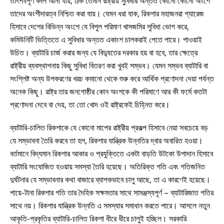
তাৎপর্যপূর্ণ বদল আনা যায়, ঠিক তেমনি রাষ্ট্রীয় সুবিধার অন্তত কোনো কোনো অংশে
তাদের অংশীদারত্ব নিশ্চিত করা যায়। যেমন ধরা যাক, রিকশার মহাজনরা গ্যারেজ
হিসাবে দেশের বিভিন্ন অংশে যে বিপুল পরিমাণ খাসজমির সুবিধা ভোগ করে,
কমিউনিটি ভিত্তিতে এ সুবিধার অন্তত একাংশ চালকরাই পেতে পারে। পাওয়াই
উচিত। ব্যাটারি চার্জ করার জন্য যে বিদ্যুতের দরকার হয় বা হবে, তার ক্ষেত্রে
রাষ্ট্রীয় ব্যবস্থাপনায় কিছু সুবিধা বিতরণ করা খুবই সম্ভব। যেমন সম্ভব ব্যাটারি বা
সংশ্লিষ্ট অন্য উপকরণের খরচ কমানো থেকে শুরু করে আর্থিক প্রণোদনা দেয়া পর্যন্ত
অনেক কিছু। রাষ্ট্র তার জনগোষ্ঠীর কোন অংশকে কী পরিমাণে আর কী ফর্মে কতটা
প্রণোদনা দেবে বা দেয়, তা তো খোদ ওই রাষ্ট্রকেই চিহ্নিত করে।
ব্যাটারি-চালিত রিকশাকে যে কোনো মাপের রাষ্ট্রীয় প্রকল্প হিসাবে নেয়া সবচেয়ে বড়
যে সম্ভাবনা তৈরি করবে তা হল, রিকশার যান্ত্রিক উন্নতির দ্বার অবারিত হওয়া।
বর্তমানে বিদ্যমান রিকশার আকার ও প্রযুক্তিতে একটা বাড়তি উটকো উপাদান হিসাবে
ব্যাটারি সংযোজিত হওয়ায় সমস্যা তৈরি হয়েছে। অতিরিক্ত গতি এবং গতিজনিত
দুর্ঘটনার যে সম্ভাবনার কথা বাজারে ব্যাপকভাবে চালু আছে, তা এ কারণেই হয়েছে।
পায়ে-টানা রিকশার গতি তার দৈহিক সক্ষমতার সাথে সামঞ্জস্যপূর্ণ – ব্যাটারিজাত গতির
সাথে নয়। রিকশার যান্ত্রিক উন্নতি এ সমস্যার সমাধান করতে পারে। আসলে নতুন
আকৃতি-প্রকৃতির ব্যাটারি-চালিত রিকশা ধীরে ধীরে চালুই হচ্ছিল। সরকারি