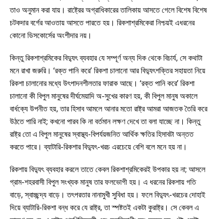
তাও অনুমান করা যায়। রাষ্ট্রের অগ্রাধিকারের তালিকায় আসতে গেলে বিশেষ বিশেষ
চটকদার বর্গের আওতায় আসতে পারতে হয়। রিকশাশ্রমিকেরা নিশ্চয়ই এধরনের
কোনো ডিসকোর্সের অংশীদার নয়।
কিন্তু রিকশাশ্রমিকের বিদ্যুৎ ব্যবহার যে সম্পূর্ণ অন্য দিক থেকে বিচার্য, সে কথাটা
মনে রাখা জরুরি। ‘রক্ত পানি করে’ রিকশা চালানো আর বিদ্যুৎশক্তির সহায়তা নিয়ে
রিকশা চালানোর মধ্যে উৎপাদনশীলতার ফারাক আছে। ‘রক্ত পানি করে’ রিকশা
চালানো কী বিপুল মানুষের দীর্ঘমেয়াদি অ-সুখের কারণ হয়, কী বিপুল মানুষ অকালে
বার্ধক্যে উপনীত হয়, তার হিসাব আমলে আনার মতো রাষ্ট্র আমরা আজতক তৈরি করে
উঠতে পারি নাই; কখনো পারব কি না বর্তমান লক্ষণ দেখে তা বলা যাচ্ছে না। কিন্তু
রাষ্ট্র তো এ বিপুল মানুষের স্বাস্থ্য-বিপর্যয়জনিত আর্থিক ক্ষতির হিসাবটা অন্তত
করতে পারে। ব্যাটারি-রিকশার বিদ্যুৎ-খরচ এরচেয়ে বেশি বলে মনে হয় না।
রিকশায় বিদ্যুৎ ব্যবহার করলে তাতে কেবল রিকশাশ্রমিকেরই উপকার হয় না; আসলে
গ্রাম-শহরবাসী বিপুল সংখ্যক মানুষ তার ফলভোগী হয়। এ ধরনের রিকশায় গতি
বাড়ে, স্বাচ্ছন্দ্য বাড়ে। তৎপরতার নানামুখী সুবিধা হয়। ফলে বিদ্যুৎ-খরচের দোহাই
দিয়ে ব্যাটারি-রিকশা বন্ধ করে যে রাষ্ট্র, তা স্পষ্টতই একটা কুরাষ্ট্র। সে কেবল এ