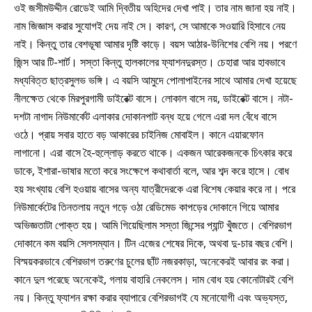
ওই জসীমউদ্দীন রোডেই আমি দ্বিতীয় অহিদের দেখা পাই। তার নাম জানা হয় নাই।
নাম জিজ্ঞাস করার সুযোগই দেয় নাই সে। কারণ, সে আমাকে সওয়ারি হিসাবে নেয়
নাই। কিন্তু তার বেশভূষা আমার দৃষ্টি কাড়ে। বয়স আঠার-উনিশের বেশি নয়। পরণে
জিন্স আর টি-শার্ট। সস্তা কিন্তু হালকালের ফ্যাশনদুরস্ত। চেহারা আর হাবভাবে
মধ্যবিত্ত ছাত্রসুলভ ভঙ্গি। এ বয়সি আমুদে পোলাপাইনের সাথে আমার দেখা হয়েছে
নীলক্ষেত থেকে মিরপুরগামী ডাইরেক্ট বাসে। লোকাল বাসে নয়, ডাইরেক্ট বাসে। নটা-
দশটা নাগাদ নিউমার্কেট এলাকার দোকানপাট বন্ধ হয়ে গেলে এরা দল বেঁধে বাসে
ওঠে। প্রায় সবার হাতে বড় আকারের চাইনিজ মোবাইল। কানে এয়ারফোন
লাগানো। এরা বাসে হৈ-হুল্লোড় করতে থাকে। একজন আরেকজনকে চিৎকার করে
ডাকে, ইশারা-ভাষার মতো করে সংক্ষেপে কথাবার্তা বলে, আর শব্দ করে হাসে। বোধ
হয় সংখ্যায় বেশি হওয়ায় বাসের অন্য যাত্রীদেরকে এরা বিশেষ কেয়ার করে না। পরে
নিউমার্কেটের তিনতলায় নতুন গড়ে ওঠা রেডিমেড কাপড়ের দোকানে গিয়ে আমার
অভিজ্ঞতাটা পোক্ত হয়। আমি গিয়েছিলাম সস্তা জিন্সের প্যান্ট খুঁজতে। বেশিরভাগ
দোকানে কম বয়সি সেলসম্যান। টিন এজের শেষের দিকে, অথবা দু-চার বছর বেশি।
বিস্ময়করভাবে বেশিরভাগ তরুণের চুলের ছাঁট নজরকাড়া, অনেকেরই আবার রং করা।
কানে দুল পরেছে অনেকেই, গলায় বাহারি নেকলেস। দাম বোধ হয় কোনোটারই বেশি
নয়। কিন্তু ফ্যাশন রক্ষা করার ব্যাপারে বেশিরভাগই যে মনোযোগী এবং অভ্যস্ত,