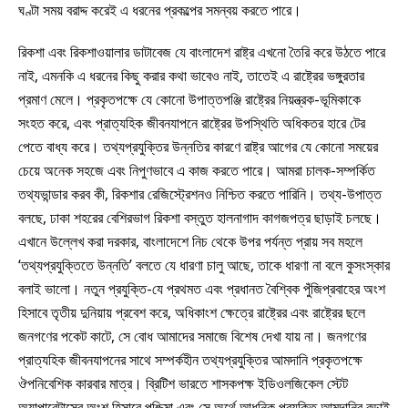
ঘণ্টা সময় বরাদ্দ করেই এ ধরনের প্রকল্পের সমন্বয় করতে পারে।
রিকশা এবং রিকশাওয়ালার ডাটাবেজ যে বাংলাদেশ রাষ্ট্র এখনো তৈরি করে উঠতে পারে
নাই, এমনকি এ ধরনের কিছু করার কথা ভাবেও নাই, তাতেই এ রাষ্ট্রের ভঙ্গুরতার
প্রমাণ মেলে। প্রকৃতপক্ষে যে কোনো উপাত্তপঞ্জি রাষ্ট্রের নিয়ন্ত্রক-ভূমিকাকে
সংহত করে, এবং প্রাত্যহিক জীবনযাপনে রাষ্ট্রের উপস্থিতি অধিকতর হারে টের
পেতে বাধ্য করে। তথ্যপ্রযুক্তির উন্নতির কারণে রাষ্ট্র আগের যে কোনো সময়ের
চেয়ে অনেক সহজে এবং নিপুণভাবে এ কাজ করতে পারে। আমরা চালক-সম্পর্কিত
তথ্যভান্ডার করব কী, রিকশার রেজিস্ট্রেশনও নিশ্চিত করতে পারিনি। তথ্য-উপাত্ত
বলছে, ঢাকা শহরের বেশিরভাগ রিকশা বস্তুত হালনাগাদ কাগজপত্র ছাড়াই চলছে।
এখানে উল্লেখ করা দরকার, বাংলাদেশে নিচ থেকে উপর পর্যন্ত প্রায় সব মহলে
‘তথ্যপ্রযুক্তিতে উন্নতি’ বলতে যে ধারণা চালু আছে, তাকে ধারণা না বলে কুসংস্কার
বলাই ভালো। নতুন প্রযুক্তি-যে প্রথমত এবং প্রধানত বৈশ্বিক পুঁজিপ্রবাহের অংশ
হিসাবে তৃতীয় দুনিয়ায় প্রবেশ করে, অধিকাংশ ক্ষেত্রে রাষ্ট্রের এবং রাষ্ট্রের ছলে
জনগণের পকেট কাটে, সে বোধ আমাদের সমাজে বিশেষ দেখা যায় না। জনগণের
প্রাত্যহিক জীবনযাপনের সাথে সম্পর্কহীন তথ্যপ্রযুক্তির আমদানি প্রকৃতপক্ষে
ঔপনিবেশিক কারবার মাত্র। ব্রিটিশ ভারতে শাসকপক্ষ ইডিওলজিকেল স্টেট
অ্যাপারেটাসের অংশ হিসাবে পশ্চিমা এবং সে অর্থে আধুনিক প্রযুক্তি আমদানির বড়াই