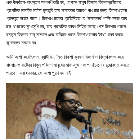
এক ঊর্ধ্বতন-অধস্তন সম্পর্ক তৈরি হয়, যেখানে মানুষ হিসাবে রিকশাশ্রমিকের
প্রাথমিক মানবিক মর্যাদা মুলতুবি হয়ে মানবেতর আচরণ পাওয়ার জন্য রিকশাওয়ালা
প্রস্তুত হয়েই থাকে। রিকশাওয়ালারা প্রতিনিয়ত যে ‘মানবেতর’ গালিগালাজ আর
চড়-থাপ্পড়ের মুখোমুখি হয়, তার প্রাথমিক কারণ নিহিত আছে খোদ রিকশার গড়নে।
বস্তুত রিকশার চালু মডেলে এবং যান্ত্রিক ধরনে রিকশাওয়ালার ‘মাথা’ রক্ষা করার
বন্দোবস্ত সম্ভব নয়।
আমি আশা করেছিলাম, ব্যাটারি-চালিত রিকশা ক্রমশ বিকাশ ও বিস্তারলাভ করে
বাংলাদেশ রাষ্ট্রের বিপুল পরিমাণ মানুষের মাথা-মুখ এবং পা বাঁচানোর বন্দোবস্ত করতে
পারবে। বলা দরকার, সে আশা পূরণ হয় নাই।