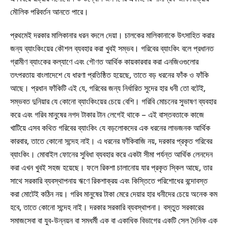
মৌলিক পরিবর্তন আনতে পারে।
প্রথমেই দরকার মালিকানার ধরন বদলে দেয়া। চালকের মালিকানাকে উৎসাহিত করার
জন্য ব্যাংকিংয়ের কৌশল ব্যবহার করা খুবই সম্ভব। গরিবের ব্যাংকিং বলে প্রধানত
গ্রামীণ ব্যাংকের কল্যাণে এবং গৌণত আর্থিক কায়কারবার করা এনজিওগুলোর
তৎপরতায় বাংলাদেশে যে ধারণা প্রতিষ্ঠিত হয়েছে, তাতে বড় ধরনের ফাঁক ও ফাঁকি
আছে। প্রধান ফাঁকিটি এই যে, গরিবের জন্য নির্ধারিত সুদের হার ধনী তো বটেই,
সম্ভবত দুনিয়ার যে কোনো ব্যাংকিংয়ের চেয়ে বেশি। গরিবি মোচনের সুভাষণ ব্যবহার
করে এবং গরিব মানুষের নগদ টাকার টান লেগেই থাকে – এই বাস্তবতাকে কাজে
খাটিয়ে এসব কথিত গরিবের ব্যাংকিং যে বড়লোকদের এক ধরনের লাভজনক আর্থিক
কারবার, তাতে কোনো সন্দেহ নাই। এ ধরনের ফাঁকিবাজি নয়, দরকার প্রকৃত গরিবের
ব্যাংকিং। মোবাইল ফোনের সুবিধা ব্যবহার করে একটা সীমা পর্যন্ত আর্থিক লেনদেন
করা এখন খুবই সহজ হয়েছে। ফলে রিকশা চালানোয় যার প্রকৃত স্কিল আছে, তার
সাথে সরকারি ব্যবস্থাপনায় ঋণে রিকশাক্রয় এবং কিস্তিতে পরিশোধের বন্দোবস্ত
করা মোটেই কঠিন নয়। গরিব মানুষের টাকা মেরে দেয়ার হার ধনীদের চেয়ে অনেক কম
হবে, তাতে কোনো সন্দেহ নাই। দরকার সরকারি ব্যবস্থাপনা। বস্তুত সরকারের
সমাজসেবা বা যুব-উন্নয়ন বা সমধর্মী এক বা একাধিক বিভাগের একটি সেল দৈনিক এক