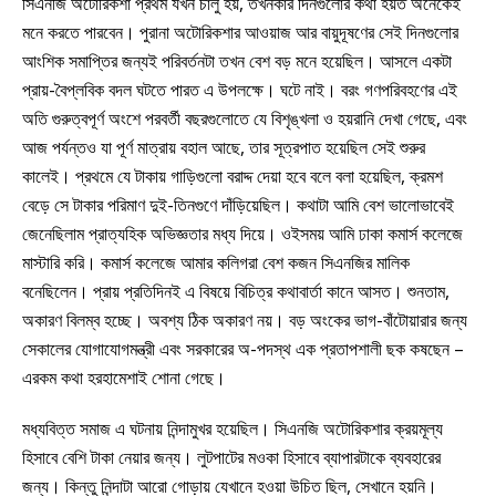
সিএনজি অটোরিকশা প্রথম যখন চালু হয়, তখনকার দিনগুলোর কথা হয়ত অনেকেই
মনে করতে পারবেন। পুরানা অটোরিকশার আওয়াজ আর বায়ুদূষণের সেই দিনগুলোর
আংশিক সমাপ্তির জন্যই পরিবর্তনটা তখন বেশ বড় মনে হয়েছিল। আসলে একটা
প্রায়-বৈপ্লবিক বদল ঘটতে পারত এ উপলক্ষে। ঘটে নাই। বরং গণপরিবহণের এই
অতি গুরুত্বপূর্ণ অংশে পরবর্তী বছরগুলোতে যে বিশৃঙ্খলা ও হয়রানি দেখা গেছে, এবং
আজ পর্যন্তও যা পূর্ণ মাত্রায় বহাল আছে, তার সূত্রপাত হয়েছিল সেই শুরুর
কালেই। প্রথমে যে টাকায় গাড়িগুলো বরাদ্দ দেয়া হবে বলে বলা হয়েছিল, ক্রমশ
বেড়ে সে টাকার পরিমাণ দুই-তিনগুণে দাঁড়িয়েছিল। কথাটা আমি বেশ ভালোভাবেই
জেনেছিলাম প্রাত্যহিক অভিজ্ঞতার মধ্য দিয়ে। ওইসময় আমি ঢাকা কমার্স কলেজে
মাস্টারি করি। কমার্স কলেজে আমার কলিগরা বেশ কজন সিএনজির মালিক
বনেছিলেন। প্রায় প্রতিদিনই এ বিষয়ে বিচিত্র কথাবার্তা কানে আসত। শুনতাম,
অকারণ বিলম্ব হচ্ছে। অবশ্য ঠিক অকারণ নয়। বড় অংকের ভাগ-বাঁটোয়ারার জন্য
সেকালের যোগাযোগমন্ত্রী এবং সরকারের অ-পদস্থ এক প্রতাপশালী ছক কষছেন –
এরকম কথা হরহামেশাই শোনা গেছে।
মধ্যবিত্ত সমাজ এ ঘটনায় নিন্দামুখর হয়েছিল। সিএনজি অটোরিকশার ক্রয়মূল্য
হিসাবে বেশি টাকা নেয়ার জন্য। লুটপাটের মওকা হিসাবে ব্যাপারটাকে ব্যবহারের
জন্য। কিন্তু নিন্দাটা আরো গোড়ায় যেখানে হওয়া উচিত ছিল, সেখানে হয়নি।