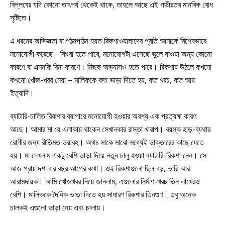
বিপ্লবের যদি কোনো তাৎপর্য থেকেই থাকে, তাহলে আছে এই গভীরতর মানবিক বোধ
সৃষ্টিতে।
এ ধরনের অভিজ্ঞতা বা পঠনপাঠন হয়ত রিকশাওয়ালাদের প্রতি আমাকে বিশেষভাবে
মনোযোগী করেছে। কিংবা হতে পারে, মনোযোগটা এসেছে ভুলে যাওয়া অন্য কোনো
কারণে বা এমনকি বিনা কারণে। নিছক অভ্যাসও হতে পারে। রিকশায় উঠলে কখনো
কখনো খোঁজ-খবর নেয়া – মালিককে কত ভাড়া দিতে হয়, কত খরচ, কত আয়
ইত্যাদি।
ব্যাটারি-চালিত রিকশার ব্যাপারে মনোযোগী হওয়ার অবশ্য এক প্রত্যক্ষ কারণ
আছে। আমার মা যে এলাকায় থাকেন সেখানকার রাস্তা খারাপ। বয়স্ক হাড়-ব্যথার
রোগীর জন্য রীতিমত ভয়াবহ। অথচ মাকে মাঝে-মধ্যেই ডাক্তারের কাছে যেতে
হয়। মা দেখলাম একটু বেশি ভাড়া দিয়ে নতুন চালু হওয়া ব্যাটারি-রিকশা নেন। সে
আজ প্রায় দশ-বার বছর আগের কথা। ওই রিকশাগুলো ছিল বড়, ভারি আর
আরামদায়ক। আমি খোঁজখবর নিয়ে জানলাম, এগুলোর নির্মাণ-খরচ তিন লাখেরও
বেশি। মালিককে দৈনিক ভাড়া দিতে হয় সাধারণ রিকশার তিনগুণ। তবু অনেক
চালকই এগুলো ভাড়া নেয় এবং চালায়।