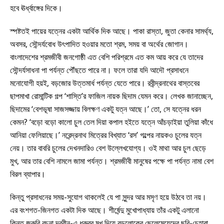
হবে ঊর্ধ্বাঙ্গের দিকে।
স্পষ্টতই পায়ের যত্নের একটা আর্থিক দিক আছে। পাকা রাস্তা, জুতা কেনার সামর্থ্য,
অবসর, সৌন্দর্যবোধ উৎপাদিত হওয়ার মতো শ্রম, সময় বা অর্থের জোগান।
বাংলাদেশের শ্রমজীবী জনগোষ্ঠী এত বেশি পরিশ্রমে এত কম আয় করে যে তাদের
সৌন্দর্যসাধনা পা পর্যন্ত পৌঁছতে পারে না। ফলে তারা যদি আদৌ প্রসাধনে
মনোযোগী হয়ই, বড়জোর উত্তমার্ধ পর্যন্ত যেতে পারে। রবীন্দ্রনাথের বাস্তবের
ছাপমাখা রোমান্টিক গল্প ‘শাস্তি’র ফাজিল নায়ক ছিদাম যেমন করে। লেখক জানাচ্ছেন,
ছিদামের ‘বেশভূষা সাজসজ্জায় বিলক্ষণ একটু যত্ন আছে।’ তো, সে যত্নের ধরন
কেমন? ‘বড়ো বড়ো কালো চুল তেল দিয়া কপাল হইতে যত্নে আঁচড়াইয়া তুলিয়া কাঁধে
আনিয়া ফেলিয়াছে।’ নরেন্দ্রনাথ মিত্রের বিখ্যাত ‘রস’ গল্পের নায়কও চুলের যত্ন
নেয়। তার বাবরি চুলের দেখনদারিও বেশ উল্লেখযোগ্য। ওই মাথা আর চুল ছেড়ে
মুখ, আর তার বেশি নামলে জামা পর্যন্ত। শ্রমজীবী মানুষের পক্ষে পা পর্যন্ত নামা বেশ
বিরল ব্যাপার।
কিন্তু প্রসাধনের সময়-সুযোগ থাকলেই যে পা সুন্দর আর মসৃণ হয়ে উঠবে তা নয়।
এর বংশগত-জিনগত একটা দিক আছে। শীর্ষেন্দু মুখোপাধ্যায় তাঁর একটু এলানো
কিন্তু জরুরি রচনা দূরবীন-এ ধ্রুবর মুখ দিয়ে বড়লোকের ছেলেমেয়েদের ছবি-চেহারা