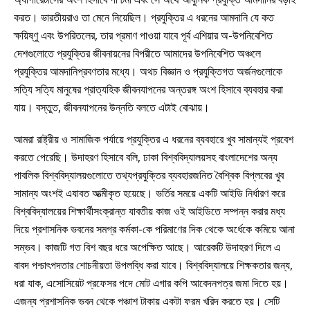
করত। ভারতীয়রাও তা মেনে নিয়েছিল। প্রযুক্তির এ ধরনের আমদানি যে কত
ক্ষয়িষ্ণু এবং উপরিতলের, তার প্রমাণ পাওয়া যাবে পূর্ব এশিয়ার অ-উপনিবেশিত
দেশগুলোতে প্রযুক্তির জীবনায়নের বিপরীতে আমাদের উপনিবেশিত অঞ্চলে
প্রযুক্তির আমদানিপ্রবণতার মধ্যে। অথচ বিজ্ঞান ও প্রযুক্তিগত অর্জনগুলোকে
সত্যি সত্যি মানুষের প্রাত্যহিক জীবনযাপনের অন্তরঙ্গ অংশ হিসাবে ব্যবহার করা
যায়। বস্তুত, জীবনযাপনের উন্নতি বলতে এটাই বোঝায়।
আমরা রাষ্ট্রীয় ও সামাজিক পর্যায়ে প্রযুক্তির এ ধরনের ব্যবহারে খুব সামান্যই প্রবেশ
করতে পেরেছি। উদাহরণ হিসাবে বলি, ঢাকা বিশ্ববিদ্যালয়সহ বাংলাদেশের অন্য
পাবলিক বিশ্ববিদ্যালয়গুলোতে তথ্যপ্রযুক্তির ব্যবহারজনিত বৈশ্বিক বিপ্লবের খুব
সামান্য অংশই এযাবত আত্মীকৃত হয়েছে। ভর্তির সময়ে একটি আইডি নির্ধারণ করে
বিশ্ববিদ্যালয়ের শিক্ষার্থীসংক্রান্ত যাবতীয় কাজ ওই আইডিতে সম্পন্ন করার মধ্য
দিয়ে প্রশাসনিক ভবনের সমগ্র কর্মকা-কে পরিমাণের দিক থেকে অর্ধেকে কমিয়ে আনা
সম্ভব। কাজটি গত বিশ বছর ধরে অপেক্ষিত আছে। আরেকটি উদাহরণ দিলে এ
বাবদ পশ্চাৎপদতার শোচনীয়তা উপলব্ধি করা যাবে। বিশ্ববিদ্যালয়ে শিক্ষকতার জন্য,
ধরা যাক, এসোসিয়েট প্রফেসর পদে মোট এগার কপি আবেদনপত্র জমা দিতে হয়।
এজন্য প্রশাসনিক ভবন থেকে পঞ্চাশ টাকায় একটা ফরম খরিদ করতে হয়। সেটি