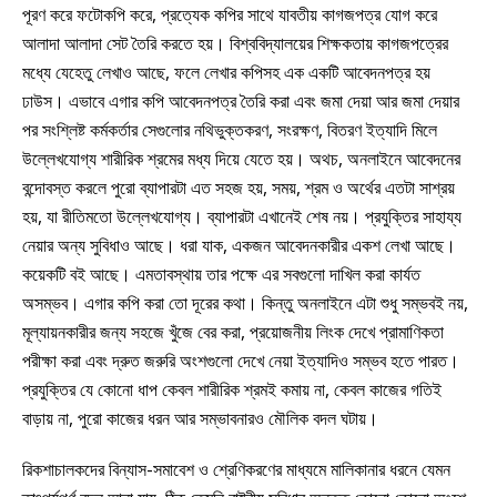
পূরণ করে ফটোকপি করে, প্রত্যেক কপির সাথে যাবতীয় কাগজপত্র যোগ করে
আলাদা আলাদা সেট তৈরি করতে হয়। বিশ্ববিদ্যালয়ের শিক্ষকতায় কাগজপত্রের
মধ্যে যেহেতু লেখাও আছে, ফলে লেখার কপিসহ এক একটি আবেদনপত্র হয়
ঢাউস। এভাবে এগার কপি আবেদনপত্র তৈরি করা এবং জমা দেয়া আর জমা দেয়ার
পর সংশ্লিষ্ট কর্মকর্তার সেগুলোর নথিভুক্তকরণ, সংরক্ষণ, বিতরণ ইত্যাদি মিলে
উল্লেখযোগ্য শারীরিক শ্রমের মধ্য দিয়ে যেতে হয়। অথচ, অনলাইনে আবেদনের
বন্দোবস্ত করলে পুরো ব্যাপারটা এত সহজ হয়, সময়, শ্রম ও অর্থের এতটা সাশ্রয়
হয়, যা রীতিমতো উল্লেখযোগ্য। ব্যাপারটা এখানেই শেষ নয়। প্রযুক্তির সাহায্য
নেয়ার অন্য সুবিধাও আছে। ধরা যাক, একজন আবেদনকারীর একশ লেখা আছে।
কয়েকটি বই আছে। এমতাবস্থায় তার পক্ষে এর সবগুলো দাখিল করা কার্যত
অসম্ভব। এগার কপি করা তো দূরের কথা। কিন্তু অনলাইনে এটা শুধু সম্ভবই নয়,
মূল্যায়নকারীর জন্য সহজে খুঁজে বের করা, প্রয়োজনীয় লিংক দেখে প্রামাণিকতা
পরীক্ষা করা এবং দ্রুত জরুরি অংশগুলো দেখে নেয়া ইত্যাদিও সম্ভব হতে পারত।
প্রযুক্তির যে কোনো ধাপ কেবল শারীরিক শ্রমই কমায় না, কেবল কাজের গতিই
বাড়ায় না, পুরো কাজের ধরন আর সম্ভাবনারও মৌলিক বদল ঘটায়।
রিকশাচালকদের বিন্যাস-সমাবেশ ও শ্রেণিকরণের মাধ্যমে মালিকানার ধরনে যেমন