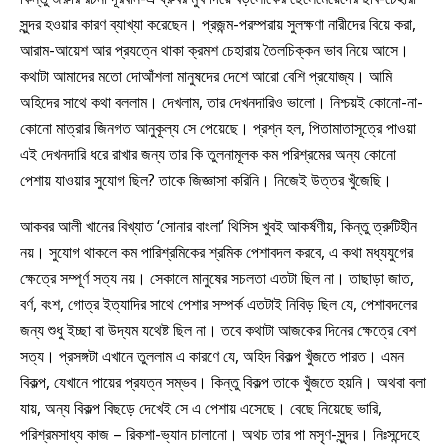
সুন্দর হওয়ার কারণ ব্যাখ্যা করেছেন। প্রজন্ম-পরম্পরায় সুলক্ষণা নারীদের বিয়ে করা,
আরাম-আয়েশ আর প্রযত্নে থাকা ক্রমশ চেহারায় তৈলচিক্কন ভাব নিয়ে আসে।
কথাটা আমাদের মতো দোআঁশলা মানুষদের দেশে আরো বেশি প্রযোজ্য। আমি
অহিদের সাথে কথা বললাম। দেখলাম, তার দেখনদারিও ভালো। নিশ্চয়ই কোনো-না-
কোনো মাত্রার জিনগত আনুকূল্য সে পেয়েছে। প্রশ্ন হল, পিতামাতাসূত্রে পাওয়া
এই দেখনদারি ধরে রাখার জন্য তার কি তুলনামূলক কম পরিশ্রমের অন্য কোনো
পেশায় যাওয়ার সুযোগ ছিল? তাকে জিজ্ঞাসা করিনি। নিজেই উত্তর খুঁজেছি।
আকবর আলী খানের বিখ্যাত ‘সোনার বাংলা’ থিসিস খুবই আকর্ষণীয়, কিন্তু ত্রুটিহীন
নয়। সুযোগ থাকলে কম পারিশ্রমিকের শ্রমিক পেশাবদল করবে, এ কথা মধ্যযুগের
ক্ষেত্রে সম্পূর্ণ সত্য নয়। সেকালে মানুষের সচলতা এতটা ছিল না। তাছাড়া জাত,
বর্ণ, বংশ, গোত্র ইত্যাদির সাথে পেশার সম্পর্ক এতটাই নিবিড় ছিল যে, পেশাবদলের
জন্য শুধু ইচ্ছা বা উদ্যম যথেষ্ট ছিল না। তবে কথাটা আজকের দিনের ক্ষেত্রে বেশ
সত্য। প্রসঙ্গটা এখানে তুললাম এ কারণে যে, অহিদ বিকল্প খুঁজতে পারত। এমন
বিকল্প, যেখানে পায়ের প্রযত্ন সম্ভব। কিন্তু বিকল্প তাকে খুঁজতে হয়নি। অথবা বলা
যায়, অন্য বিকল্প বিছড়ে দেখেই সে এ পেশায় এসেছে। বেছে নিয়েছে ভারি,
পরিশ্রমসাধ্য কাজ – রিকশা-ভ্যান চালানো। অথচ তার পা মসৃণ-সুন্দর। নিঃসন্দেহে