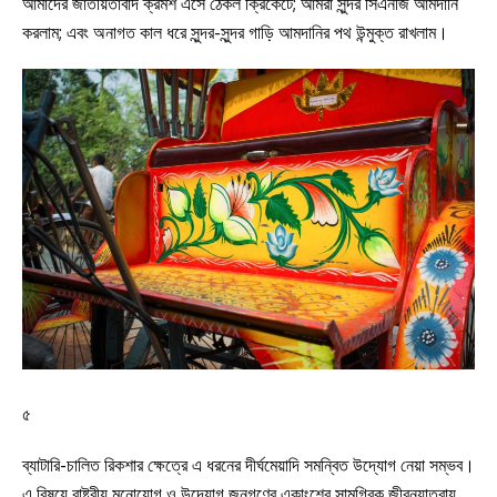
আমাদের জাতীয়তাবাদ ক্রমশ এসে ঠেকল ক্রিকেটে; আমরা সুন্দর সিএনজি আমদানি
করলাম; এবং অনাগত কাল ধরে সুন্দর-সুন্দর গাড়ি আমদানির পথ উন্মুক্ত রাখলাম।
৫
ব্যাটারি-চালিত রিকশার ক্ষেত্রে এ ধরনের দীর্ঘমেয়াদি সমন্বিত উদ্যোগ নেয়া সম্ভব।
এ বিষয়ে রাষ্ট্রীয় মনোযোগ ও উদ্যোগ জনগণের একাংশের সামগ্রিক জীবনযাত্রায়