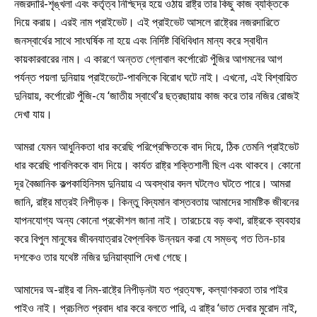
নজরদারি-শৃঙ্খলা এবং কর্তৃত্ব নিশ্ছিদ্র হয়ে ওঠায় রাষ্ট্র তার কিছু কাজ ব্যক্তিকে
দিয়ে করায়। এরই নাম প্রাইভেট। এই প্রাইভেট আসলে রাষ্ট্রের নজরদারিতে
জনস্বার্থের সাথে সাংঘর্ষিক না হয়ে এবং নির্দিষ্ট বিধিবিধান মান্য করে স্বাধীন
কায়কারবারের নাম। এ কারণে অন্তত গ্লোবাল কর্পোরেট পুঁজির আগমনের আগ
পর্যন্ত পয়লা দুনিয়ায় প্রাইভেটে-পাবলিকে বিরোধ ঘটে নাই। এখনো, এই বিশ্বায়িত
দুনিয়ায়, কর্পোরেট পুঁজি-যে ‘জাতীয় স্বার্থে’র ছত্রছায়ায় কাজ করে তার নজির রোজই
দেখা যায়।
আমরা যেমন আধুনিকতা ধার করেছি পরিপ্রেক্ষিতকে বাদ দিয়ে, ঠিক তেমনি প্রাইভেট
ধার করেছি পাবলিককে বাদ দিয়ে। কার্যত রাষ্ট্র শক্তিশালী ছিল এবং থাকবে। কোনো
দূর বৈজ্ঞানিক কল্পকাহিনিসম দুনিয়ায় এ অবস্থার বদল ঘটলেও ঘটতে পারে। আমরা
জানি, রাষ্ট্র মাত্রই নিপীড়ক। কিন্তু বিদ্যমান বাস্তবতায় আমাদের সামষ্টিক জীবনের
যাপনযোগ্য অন্য কোনো প্রকৌশল জানা নাই। তারচেয়ে বড় কথা, রাষ্ট্রকে ব্যবহার
করে বিপুল মানুষের জীবনযাত্রার বৈপ্লবিক উন্নয়ন করা যে সম্ভব; গত তিন-চার
দশকেও তার যথেষ্ট নজির দুনিয়াব্যাপি দেখা গেছে।
আমাদের অ-রাষ্ট্র বা নিম-রাষ্ট্রে নিপীড়নটা যত প্রত্যক্ষ, কল্যাণকরতা তার পাইর
পাইও নাই। প্রচলিত প্রবাদ ধার করে বলতে পারি, এ রাষ্ট্র ‘ভাত দেবার মুরোদ নাই,