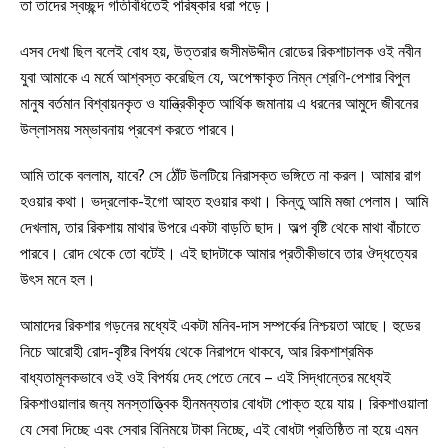
তা তাদের স্বচ্ছন্দ গতিবিধিতেই পরিষ্কার ধরা পড়ে।
এসব দেখা ছিল বলেই বোধ হয়, উত্তরার জসীমউদ্দীন রোডের রিকশাচালক ওই নবীন
যুবা আমাকে এ মর্মে আশ্বস্ত করেছিল যে, অপেক্ষাকৃত নিম্ন শ্রেণি-পেশার বিপুল
মানুষ বর্তমান বিশ্বায়নকৃত ও যান্ত্রিকীকৃত আর্থিক জমানায় এ ধরনের আমুদে জীবনের
উল্লাসময় সম্ভাবনায় প্রবেশ করতে পারবে।
আমি তাকে বললাম, যাবে? সে ঠোঁট উলটিয়ে নিরাসক্ত ভঙ্গিতে না করল। আমার রাগ
হওয়ার কথা। ভদ্রলোক-ইগো আহত হওয়ার কথা। কিন্তু আমি মজা পেলাম। আমি
দেখলাম, তার রিকশায় মাথার উপরে একটা বাড়তি ছাদ। অল্প বৃষ্টি থেকে মাথা বাঁচাতে
পারবে। রোদ থেকে তো বটেই। এই ছাদটাকে আমার প্রতীকীভাবে তার ঔদ্ধত্যের
উৎস মনে হল।
আমাদের রিকশার গড়নের মধ্যেই একটা মনিব-দাস সম্পর্কের নিশ্চয়তা আছে। হুডের
নিচে আরোহী রোদ-বৃষ্টির বিপর্যয় থেকে নিরাপদে থাকবে, আর রিকশাশ্রমিক
বাধ্যতামূলকভাবে ওই ওই বিপর্যয় দেহ পেতে নেবে – এই সিদ্ধান্তের মধ্যেই
রিকশাওয়ালার জন্য মনস্তাত্ত্বিক হীনমন্যতার বোধটা পোক্ত হয়ে যায়। রিকশাওয়ালা
যে সেবা দিচ্ছে এবং সেবার বিনিময়ে টাকা নিচ্ছে, এই বোধটা প্রতিষ্ঠিত না হয়ে এমন