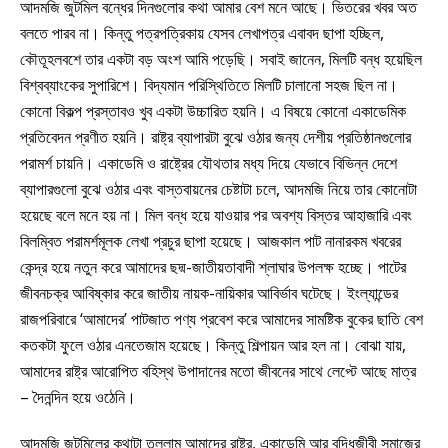
আদমজি জুটমিল বন্ধের দিনগুলোর কথা আমার বেশ মনে আছে। ভিতরের খবর অত
বলতে পারব না। কিন্তু পত্রপত্রিকায় যেসব লেখাপত্র এবাবদ ছাপা হচ্ছিল,
কৌতূহলবশে তার একটা বড় অংশ আমি পড়েছি। সবাই জানেন, মিলটি বন্ধ হয়েছিল
বিশ্বব্যাংকের সুপারিশে। বিদ্যমান পরিস্থিতিতে মিলটি চালানো সহজ ছিল না।
কোনো বিকল্প প্রস্তাবও খুব একটা উচ্চারিত হয়নি। এ বিষয়ে কোনো একাডেমিক
প্রতিবেদন প্রণীত হয়নি। রাষ্ট্র ব্যাপারটা বুঝে ওঠার জন্য দেশীয় প্রতিষ্ঠানগুলোর
পরামর্শ চায়নি। একাডেমি ও রাষ্ট্রের যৌথতার মধ্য দিয়ে যেভাবে বিভিন্ন দেশে
ব্যাপারগুলো বুঝে ওঠার এবং বাস্তবায়নের চেষ্টাটা চলে, আদমজি নিয়ে তার কোনোটা
হয়েছে বলে মনে হয় না। মিল বন্ধ হয়ে যাওয়ার পর অবশ্য বিস্তর আহাজারি এবং
বিলম্বিত পরামর্শমূলক লেখা প্রচুর ছাপা হয়েছে। আজকাল পাট নানারকম খবরের
কেন্দ্র হয়ে নতুন করে আমাদের ছদ্ম-জাতীয়তাবাদী শ্লাঘার উপলক্ষ হচ্ছে। পাটের
জীবনচক্র আবিষ্কার করে জাতীয় নায়ক-নায়িকার আবির্ভাব ঘটেছে। ইংল্যান্ডের
রাজপরিবারে ‘আমাদের’ পাটজাত পণ্য প্রবেশ করে আমাদের সামষ্টিক বুকের ছাতি বেশ
কতকটা ফুলে ওঠার এনতেজাম হয়েছে। কিন্তু শিল্পায়ন আর হল না। বোঝা যায়,
আমাদের রাষ্ট্র আরোপিত বহিস্থ উপাদানের মতো জীবনের সাথে লেপ্টে আছে মাত্র
– দৈনন্দিন হয়ে ওঠেনি।
আদমজি জুটমিলের কথাটা তুললাম আমাদের রাষ্ট্র, একাডেমি আর বুদ্ধিজীবী সমাজের