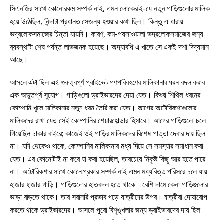
সিএনজির সাথে কোনোরকম সম্পর্ক নাই, এমন লোকেরাই-যে নতুন গাড়িগুলোর মালিক
হয়ে উঠেছিল, নিন্দাটা প্রধানত সেজন্য হওয়ার কথা ছিল। কিন্তু এ ধারায়
ভদ্রলোকসমাজের চিন্তা যায়নি। কারণ, কম-পয়সাওয়ালা ভদ্রলোকসমাজের জন্য
ব্যবস্থাটা শেষ পর্যন্ত লাভজনক হয়েছে। অদ্যাবধি এ খাতে সে একই দশা বিদ্যমান
আছে।
আসলে এটা ছিল এই গুরুত্বপূর্ণ প্রাইভেট গণপরিবহণের মালিকানার ধরন বদল করার
এক অভূতপূর্ব সুযোগ। গাড়িগুলো ড্রাইভারদের দেয়া যেত। কিংবা শিথিল ধরনের
কোম্পানি খুলে মালিকানার নতুন ধরন তৈরি করা যেত। আগের অটোরিকশাগুলোর
মালিকদের রাখা যেত সেই কোম্পানির শেয়ারহোল্ডার হিসাবে। আগের গাড়িগুলো চলে
গিয়েছিল ঢাকার বাইরে; কাজেই ওই গাড়ির মালিকদের বিশেষ পাত্তা দেবার দায় ছিল
না। যদি থেকেও থাকে, কোম্পানির মালিকানার মধ্য দিয়ে সে সমস্যার সমাধান করা
যেত। এর কোনোটাই না করে যা করা হয়েছিল, তারচেয়ে নিকৃষ্ট কিছু আর হতে পারে
না। অটোরিকশার সাথে কোনোপ্রকার সম্পর্ক নাই এমন মধ্যবিত্ত পরিসরে চলে যায়
হাজার হাজার গাড়ি। গাড়িগুলোর হাতবদল হতে থাকে। বেশি দামে কেনা গাড়িগুলোর
ভাড়া বাড়তে থাকে। তার সরাসরি প্রভাব পড়ে যাত্রীদের উপর। যাত্রীরা দোষারোপ
করতে থাকে ড্রাইভারদের। আসলে পুরো বিশৃঙ্খলার জন্য ড্রাইভারদের দায় ছিল