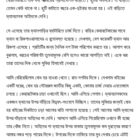
বোয়ালমারিতে এক ধনী আত্মীয়ের প্রাসাদোপম বাড়িতে। ছুটির অবসরে। এ বাড়িতে
তেমন কেউ থাকে না। ছুটি কাটাতে বছরে এক-দুইবার যাওয়া হয়। ওই বাড়িতে
ভ্যানচালক অহিদকে দেখি।
সে এসেছে তার ভ্যানগাড়ির ব্যাটারিতে চার্জ দিতে। বাড়ির কেয়ারটেকারের সাথে
ভ্যান বা রিকশাওয়ালাদের এ বন্দোবস্ত হয়েছে। দেখলাম, বেশ কয়েকটি ভ্যান আর
রিকশা এসেছে। প্রতিটির জন্য দৈনিক দশ টাকা পরিশোধ করতে হয়। আলাপ করে
বুঝলাম, খরচের পরিমাণটা তুলনামূলক বেশি হলেও কারো আপত্তি নাই। একে বরং
তারা তাদের দিক থেকে সুবিধা হিসাবেই দেখছে।
আমি বেরিয়েছিলাম বোধ হয় হাওয়া খেতে। রাত দশটার দিকে। দেখলাম বাইরের
একটি ঘরের, বোধ হয় স্টোররুম জাতীয় কিছু একটা, কোনায় চার্জ দেয়ার এনতেজাম
চলছে। কেয়ারটেকার চাচা ওখানেই ছিল। আমি এগিয়ে গেলাম। ভ্যানচালকদের
একজন ভ্যানের উপর দাঁড়িয়ে বিদ্যুৎ-সংযোগ দিচ্ছিল। তাদের সুবিধার জন্যই বোধ
হয় বাইরের দিকটাতে চড়া আলোর বাতি লাগানো হয়েছে। সেই আলোয় আমি ভ্যানের
উপর দাঁড়ানো অহিদের পা দেখি। আসলে আমি এগিয়ে গিয়েছিলাম ওখানে কী হচ্ছে
তার খোঁজ নিতে। অহিদের পা ভ্যানের উপর থাকায় তুলনামূলক কম দূরত্বের কারণে
আমার নজর পড়ে পায়ের দিকে। উপরের দিকে তাকিয়ে তার মুখ দেখার চেয়ে এটাই