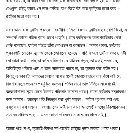
কারণে নয় যে, এ রাষ্ট্র শ্রেণিবিদ্বেষী এবং জনবিরোধী; বরং বলতে হয়, এটা একটা
বেওকুফ রাষ্ট্র; কারণ, সে লাভ-ক্ষতির যোগ-বিয়োগটা করে ব্যক্তির মতো করে –
রাষ্ট্রের মতো করে নয়।
এবার আসা যাক দুর্ঘটনা প্রসঙ্গে। ব্যাটারি-চালিত রিকশায় দুর্ঘটনার হার বেশি কি না, এ
সম্পর্কে কোনো পরিসংখ্যান চোখে পড়েনি। তবে ব্যক্তিগত আলাপচারিতায় কেউ
কেউ বলেছেন, দুর্ঘটনা ঘটতে তাঁরা দেখেছেন বা শুনেছেন। আমার ধারণা, দুর্ঘটনার
প্রচারণাটা লোকের আন্দাজ থেকে জোরালো হয়েছে। গতি বাড়লে দুর্ঘটনা বাড়বে, এটা
তো জানা কথা। তাছাড়া বর্তমান রিকশার যে যান্ত্রিক গড়ন, তা এতই পলকা যে,
অতিরিক্ত গতিতে এটা যে তাল সামলাতে পারবে না, তা আন্দাজ করা কঠিন নয়।
কিন্তু এ ভাবনাটা আমাদের কোনো পক্ষের মনেই জোরালোভাবে দানা বাঁধে নাই যে,
রিকশায় নতুন গড়ন ও প্রযুক্তি সম্ভব। গতির সাথে তাল মিলিয়ে একেবারেই
যন্ত্রকৌশলের সূত্র মেনে রিকশায় পরিবর্তন আসতে পারে। তাতে দুর্ঘটনার সম্ভাবনাও
কমে আসবে। তাছাড়া গতি নিয়ন্ত্রণ করা খুবই সম্ভব। আইন প্রণয়ন করা এবং
বাস্তবায়ন করা সম্ভব। বাংলাদেশের আইন-না-মানা জনগোষ্ঠীর মধ্যে রিকশাচালকরা
সামনের সারিতে পড়ে – এমন কোনো পরিসংখ্যান আমাদের হাতে নাই।
আমরা পরে দেখব, ব্যাটারি-রিকশা সর্ব-অর্থেই রাষ্ট্রের পৃষ্ঠপোষকতা পেতে পারত।