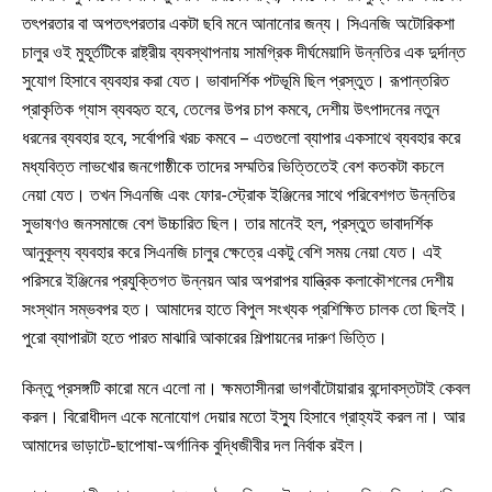
তৎপরতার বা অপতৎপরতার একটা ছবি মনে আনানোর জন্য। সিএনজি অটোরিকশা
চালুর ওই মুহূর্তটিকে রাষ্ট্রীয় ব্যবস্থাপনায় সামগ্রিক দীর্ঘমেয়াদি উন্নতির এক দুর্দান্ত
সুযোগ হিসাবে ব্যবহার করা যেত। ভাবাদর্শিক পটভূমি ছিল প্রস্তুত। রূপান্তরিত
প্রাকৃতিক গ্যাস ব্যবহৃত হবে, তেলের উপর চাপ কমবে, দেশীয় উৎপাদনের নতুন
ধরনের ব্যবহার হবে, সর্বোপরি খরচ কমবে – এতগুলো ব্যাপার একসাথে ব্যবহার করে
মধ্যবিত্ত লাভখোর জনগোষ্ঠীকে তাদের সম্মতির ভিত্তিতেই বেশ কতকটা কচলে
নেয়া যেত। তখন সিএনজি এবং ফোর-স্ট্রোক ইঞ্জিনের সাথে পরিবেশগত উন্নতির
সুভাষণও জনসমাজে বেশ উচ্চারিত ছিল। তার মানেই হল, প্রস্তুত ভাবাদর্শিক
আনুকূল্য ব্যবহার করে সিএনজি চালুর ক্ষেত্রে একটু বেশি সময় নেয়া যেত। এই
পরিসরে ইঞ্জিনের প্রযুক্তিগত উন্নয়ন আর অপরাপর যান্ত্রিক কলাকৌশলের দেশীয়
সংস্থান সম্ভবপর হত। আমাদের হাতে বিপুল সংখ্যক প্রশিক্ষিত চালক তো ছিলই।
পুরো ব্যাপারটা হতে পারত মাঝারি আকারের শিল্পায়নের দারুণ ভিত্তি।
কিন্তু প্রসঙ্গটি কারো মনে এলো না। ক্ষমতাসীনরা ভাগবাঁটোয়ারার বন্দোবস্তটাই কেবল
করল। বিরোধীদল একে মনোযোগ দেয়ার মতো ইস্যু হিসাবে গ্রাহ্যই করল না। আর
আমাদের ভাড়াটে-ছাপোষা-অর্গানিক বুদ্ধিজীবীর দল নির্বাক রইল।