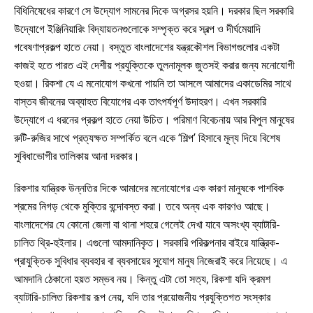
বিধিনিষেধের কারণে সে উদ্যোগ সামনের দিকে অগ্রসর হয়নি। দরকার ছিল সরকারি
উদ্যোগে ইঞ্জিনিয়ারিং বিদ্যায়তনগুলোকে সম্পৃক্ত করে স্বল্প ও দীর্ঘমেয়াদি
গবেষণাপ্রকল্প হাতে নেয়া। বস্তুত বাংলাদেশের যন্ত্রকৌশল বিভাগগুলোর একটা
কাজই হতে পারত এই দেশীয় প্রযুক্তিকে তুলনামূলক জুতসই করার জন্য মনোযোগী
হওয়া। রিকশা যে এ মনোযোগ কখনো পায়নি তা আসলে আমাদের একাডেমির সাথে
বাস্তব জীবনের অব্যাহত বিযোগের এক তাৎপর্যপূর্ণ উদাহরণ। এখন সরকারি
উদ্যোগে এ ধরনের প্রকল্প হাতে নেয়া উচিত। পরিমাণ বিবেচনায় আর বিপুল মানুষের
রুটি-রুজির সাথে প্রত্যক্ষত সম্পর্কিত বলে একে ‘শিল্প’ হিসাবে মূল্য দিয়ে বিশেষ
সুবিধাভোগীর তালিকায় আনা দরকার।
রিকশার যান্ত্রিক উন্নতির দিকে আমাদের মনোযোগের এক কারণ মানুষকে পাশবিক
শ্রমের নিগড় থেকে মুক্তির বন্দোবস্ত করা। তবে অন্য এক কারণও আছে।
বাংলাদেশের যে কোনো জেলা বা থানা শহরে গেলেই দেখা যাবে অসংখ্য ব্যাটারি-
চালিত থ্রি-হুইলার। এগুলো আমদানিকৃত। সরকারি পরিকল্পনার বাইরে যান্ত্রিক-
প্রাযুক্তিক সুবিধার ব্যবহার বা ব্যবসায়ের সুযোগ মানুষ নিজেরাই করে নিয়েছে। এ
আমদানি ঠেকানো হয়ত সম্ভব নয়। কিন্তু এটা তো সত্য, রিকশা যদি ক্রমশ
ব্যাটারি-চালিত রিকশায় রূপ নেয়, যদি তার প্রয়োজনীয় প্রযুক্তিগত সংস্কার