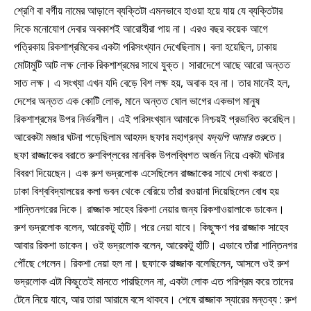
শ্রেণি বা বর্গীয় নামের আড়ালে ব্যক্তিটা এমনভাবে হাওয়া হয়ে যায় যে ব্যক্তিটার
দিকে মনোযোগ দেবার অবকাশই আরোহীরা পায় না। এরও বছর কয়েক আগে
পত্রিকায় রিকশাশ্রমিকের একটা পরিসংখ্যান দেখেছিলাম। বলা হয়েছিল, ঢাকায়
মোটামুটি আট লক্ষ লোক রিকশাশ্রমের সাথে যুক্ত। সারাদেশে আছে আরো অন্তত
সাত লক্ষ। এ সংখ্যা এখন যদি বেড়ে বিশ লক্ষ হয়, অবাক হব না। তার মানেই হল,
দেশের অন্তত এক কোটি লোক, মানে অন্তত ষোল ভাগের একভাগ মানুষ
রিকশাশ্রমের উপর নির্ভরশীল। এই পরিসংখ্যান আমাকে নিশ্চয়ই প্রভাবিত করেছিল।
আরেকটা মজার ঘটনা পড়েছিলাম আহমদ ছফার মহাগ্রন্থ
যদ্যপি আমার গুরু
তে।
ছফা রাজ্জাকের বরাতে রুশবিপ্লবের মানবিক উপলব্ধিগত অর্জন নিয়ে একটা ঘটনার
বিবরণ দিয়েছেন। এক রুশ ভদ্রলোক এসেছিলেন রাজ্জাকের সাথে দেখা করতে।
ঢাকা বিশ্ববিদ্যালয়ের কলা ভবন থেকে বেরিয়ে তাঁরা রওয়ানা দিয়েছিলেন বোধ হয়
শান্তিনগরের দিকে। রাজ্জাক সাহেব রিকশা নেয়ার জন্য রিকশাওয়ালাকে ডাকেন।
রুশ ভদ্রলোক বলেন, আরেকটু হাঁটি। পরে নেয়া যাবে। কিছুক্ষণ পর রাজ্জাক সাহেব
আবার রিকশা ডাকেন। ওই ভদ্রলোক বলেন, আরেকটু হাঁটি। এভাবে তাঁরা শান্তিনগর
পৌঁছে গেলেন। রিকশা নেয়া হল না। ছফাকে রাজ্জাক বলেছিলেন, আসলে ওই রুশ
ভদ্রলোক এটা কিছুতেই মানতে পারছিলেন না, একটা লোক এত পরিশ্রম করে তাদের
টেনে নিয়ে যাবে, আর তারা আরামে বসে থাকবে। শেষে রাজ্জাক স্যারের মন্তব্য : রুশ