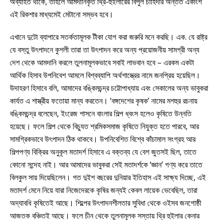
অব্যাহত থাকে, তাহলে আমদানিকৃত থ্রি-হুইলারের বিপুল চাহিদার অন্তত একাংশ
এই রিকশার মাধ্যমেই মেটানো সম্ভব হবে।
এখানে দুটো ব্যাপারে সতর্কতামূলক টীকা যোগ করা জরুরি মনে করছি। এক. যে রাষ্ট্র
যে বস্তু উৎপাদনে কুশলী তারা তা উৎপাদন করে অন্য প্রয়োজনীয় সামগ্রী অন্য
দেশ থেকে আমদানি করলে তুলনামূলকভাবে সবাই লাভবান হবে – এরকম একটা
আর্থিক হিসাব উপনিবেশ আমলে বিশ্বব্যাপি অর্থশাস্ত্রের নামে জনপ্রিয় হয়েছিল।
উদাহরণ হিসাবে বলি, আমাদের বঙ্কিমচন্দ্র চট্টোপাধ্যায় এবং সেকালের অন্য ভাবুকরা
কার্যত এ শাস্ত্রীয় ফতোয়া মান্য করতেন। ‘বঙ্গদেশের কৃষক’ নামের মশহুর রচনায়
বঙ্কিমচন্দ্র বলেছেন, ইংরেজ শাসনে বাংলার শিল্প ধ্বংস হলেও কৃষিতে উন্নতি
হয়েছে। ফলে শিল্প থেকে বিচ্যুত শ্রমিকসমাজ কৃষিতে নিযুক্ত হতে পারবে, আর
সামগ্রিকভাবে উৎপাদন ঠিক থাকবে। উপনিবেশিত বিশ্বে কাঁচামাল সংগ্রহ আর
শিল্পপণ্য বিক্রির অনুকূল মতাদর্শ হিসাবে এ বক্তব্য যে বেশ জুতসই ছিল, তাতে
কোনো সন্দেহ নাই। আর আমাদের ভাবুকরা সেই মতাদর্শকে ‘জ্ঞান’ গণ্য করে তাতে
বিলকুল সায় দিয়েছিলেন। গত দুইশ বছরের দুনিয়ার ইতিহাস এই সাক্ষ্য দিচ্ছে, এই
মতাদর্শ মেনে নিয়ে যারা নিজেদেরকে কৃষির জন্যই কেবল লায়েক ভেবেছিল, তারা
অদ্যাবধি কৃষিতেই আছে। শিল্পের উৎপাদনশীলতার সুবিধা থেকে ওইসব জনগোষ্ঠী
আজতক বঞ্চিতই আছে। ফলে চীন থেকে তুলনামূলক সস্তায় থ্রি হুইলার কেনার