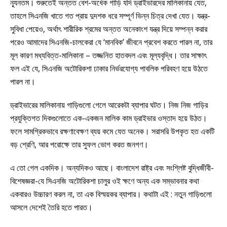
ন্যূনতম। শুরুতেই অন্তত বেশ-অর্ধেক গাড়ি যদি ড্রাইভারদের মালিকানায় যেত,
তাহলে সিএনজি খাতে গত প্রায় দুদশক ধরে সম্পূর্ণ ভিন্ন চিত্র দেখা যেত। যন্ত্র-
সুবিধা পেয়েও, অর্থাৎ শারীরিক শ্রমের অন্তত অনেকাংশ যন্ত্র দিয়ে সম্পন্ন করার
পরেও আমাদের সিএনজি-চালকেরা যে ‘মানবিক’ জীবনে প্রবেশ করতে পারল না, তার
মূল কারণ মধ্যবিত্ত-মালিকানা – তজ্জনিত হাতবদল এবং মূল্যবৃদ্ধি। তার সাক্ষাৎ
ফল এই যে, সিএনজি অটোরিকশা ঢাকার নির্ভরযোগ্য পাবলিক পরিবহণ হয়ে উঠতে
পারল না।
ড্রাইভারের মালিকানায় গাড়িগুলো গেলে আরেকটা ব্যাপার ঘটত। নিজ নিজ গাড়ির
প্রযুক্তিগত দিকগুলোতে এক-একজন মালিক কাম ড্রাইভার ওস্তাদ হয়ে উঠত।
ফলে সামগ্রিকভাবে রক্ষণাবেক্ষণ ব্যয় কমে যেত অনেক। সরাসরি উপকৃত হত একটি
বড় শ্রেণি, আর পরোক্ষে তার সুফল ভোগ করত জনগণ।
এ তো গেল একদিক। অন্যদিকও আছে। বাংলাদেশ রাষ্ট্র এবং সংশ্লিষ্ট বুদ্ধিজীবী-
বিশেষজ্ঞরা-যে সিএনজি অটোরিকশা চালুর ওই ক্ষণে অন্য এক সম্ভাবনার কথা
একবারও উচ্চারণ করল না, তা এক বিস্ময়কর ব্যাপার। কথাটা এই : নতুন গাড়িগুলো
আসলে দেশেই তৈরি হতে পারত।