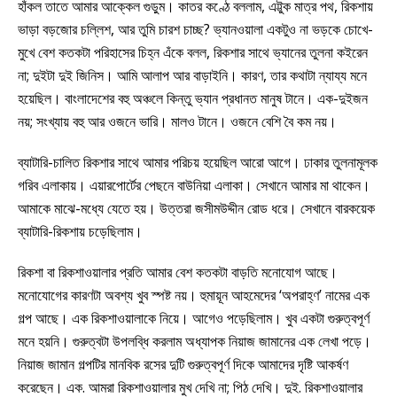
হাঁকল তাতে আমার আক্কেল গুড়ুম। কাতর কণ্ঠে বললাম, এট্টুক মাত্র পথ, রিকশায়
ভাড়া বড়জোর চল্লিশ, আর তুমি চারশ চাচ্ছ? ভ্যানওয়ালা একটুও না ভড়কে চোখে-
মুখে বেশ কতকটা পরিহাসের চিহ্ন এঁকে বলল, রিকশার সাথে ভ্যানের তুলনা কইরেন
না; দুইটা দুই জিনিস। আমি আলাপ আর বাড়াইনি। কারণ, তার কথাটা ন্যায্য মনে
হয়েছিল। বাংলাদেশের বহু অঞ্চলে কিন্তু ভ্যান প্রধানত মানুষ টানে। এক-দুইজন
নয়; সংখ্যায় বহু আর ওজনে ভারি। মালও টানে। ওজনে বেশি বৈ কম নয়।
ব্যাটারি-চালিত রিকশার সাথে আমার পরিচয় হয়েছিল আরো আগে। ঢাকার তুলনামূলক
গরিব এলাকায়। এয়ারপোর্টের পেছনে বাউনিয়া এলাকা। সেখানে আমার মা থাকেন।
আমাকে মাঝে-মধ্যে যেতে হয়। উত্তরা জসীমউদ্দীন রোড ধরে। সেখানে বারকয়েক
ব্যাটারি-রিকশায় চড়েছিলাম।
রিকশা বা রিকশাওয়ালার প্রতি আমার বেশ কতকটা বাড়তি মনোযোগ আছে।
মনোযোগের কারণটা অবশ্য খুব স্পষ্ট নয়। হুমায়ূন আহমেদের ‘অপরাহ্ণ’ নামের এক
গল্প আছে। এক রিকশাওয়ালাকে নিয়ে। আগেও পড়েছিলাম। খুব একটা গুরুত্বপূর্ণ
মনে হয়নি। গুরুত্বটা উপলব্ধি করলাম অধ্যাপক নিয়াজ জামানের এক লেখা পড়ে।
নিয়াজ জামান গল্পটির মানবিক রসের দুটি গুরুত্বপূর্ণ দিকে আমাদের দৃষ্টি আকর্ষণ
করেছেন। এক. আমরা রিকশাওয়ালার মুখ দেখি না; পিঠ দেখি। দুই. রিকশাওয়ালার