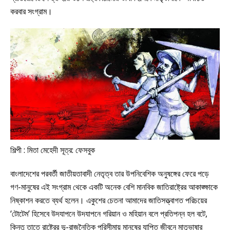
করবার সংগ্রাম।
শিল্পী : মিতা মেহেদী সূত্র: ফেসবুক
বাংলাদেশের পরবর্তী জাতীয়তাবাদী নেতৃত্ব তার উপনিবেশিক অনুষঙ্গের ফেরে পড়ে
গণ-মানুষের এই সংগ্রাম থেকে একটি অনেক বেশি মানবিক জাতিরাষ্ট্রের আকাঙ্ক্ষাকে
নিষ্কাশন করতে ব্যর্থ হলেন। একুশের চেতনা আমাদের জাতিসত্ত্বাগত পরিচয়ের
‘টোটেম’ হিসেবে উদযাপনে উদযাপনে গরিয়ান ও মহিয়ান বলে প্রতিপন্ন হল বটে,
কিন্তু তাতে রাষ্ট্রের ভূ-রাজনৈতিক পরিসীমায় মানুষের যাপিত জীবনে মাতৃভাষার