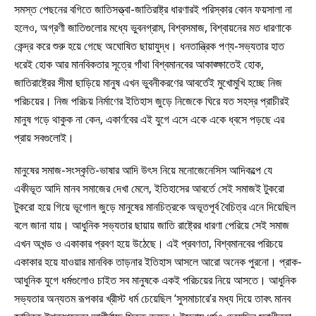
সমস্ত পেছনের বগিতে জাতিসত্ত্বা-জাতিরাষ্ট্র ধারণারই পরিস্কার কোন ফয়সালা না
হলেও, অগ্রণী জাতিগুলোর মধ্যে ভুবনগ্রাম, বিশ্বসমাজ, বিশ্বায়নের মত ধারণাকে
কেন্দ্র করে শুরু হয়ে গেছে অঘোষিত ছায়াযুদ্ধ। ধনতান্ত্রিক পণ্য-সভ্যতার হাত
ধরেই হোক আর মানবিকতার সূত্রে গাঁথা বিশ্বমানবের আকাঙ্ক্ষাতেই হোক,
জাতিরাষ্ট্রের সীমা ছাড়িয়ে মানুষ এখন ভুবনীকরণের আবর্তেই মুখোমুখি হচ্ছে নিজ
পরিচয়ের। নিজ পরিচয় নির্মাণের ইতিহাস জুড়ে নিজেকে ঘিরে যত সহস্র প্রাচীরই
মানুষ গড়ে থাকুক না কেন, একার্ণবের এই যুগে এসে একে একে ধ্বসে পড়ছে এর
প্রায় সবগুলোই।
মানুষের সমাজ-সংস্কৃতি-ভাষার আদি উৎস নিয়ে মনোজেনেসিস আদিকল্পে যে
একীভূত আদি মানব সমাজের দেখা মেলে, ইতিহাসের আবর্তে সেই সমাজই টুকরো
টুকরো হয়ে গিয়ে ভূগোল জুড়ে মানুষের মানচিত্রকে অভূতপূর্ব বৈচিত্র এনে দিয়েছিল
বলে জানা যায়। আধুনিক সভ্যতার ছায়ায় জাতি রাষ্ট্রের ধারণা পেরিয়ে সেই সমাজ
এখন অখন্ড ও একাকার প্রবণ হয়ে উঠেছে। এই প্রবণতা, বিশ্বমানবের পরিচয়ে
একাকার হয়ে যাওয়ার মানবিক তাড়নার ইতিহাস আসলে আরো অনেক পুরনো। প্রাক-
আধুনিক যুগে ধর্মগুলোও চাইত সব মানুষকে একই পরিচয়ের নিয়ে আসতে। আধুনিক
সভ্যতার অন্যতম রূপকার খ্রীস্ট ধর্ম চেয়েছিল ‘সুসমাচারে’র মধ্য দিয়ে তাবৎ মানব