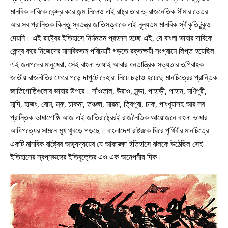
মানবিক দাবিকে কেন্দ্র করে জন্ম নিলেও এই রাষ্ট্র তার ভূ-রাজনৈতিক সীমার ভেতর
আর সব প্রান্তিক কিন্তু স্বতন্ত্র জাতিসত্ত্বাকে এই নূন্যতম মানবিক স্বীকৃতিটুকুও
দেয়নি। এই রাষ্ট্রের ইতিহাসে নির্মমতম প্রহসন হচ্ছে এই, যে বাংলা ভাষার দাবিকে
কেন্দ্র করে নিজেদের মানবিকতম পরিচয়টি গড়তে রক্তক্ষয়ী সংগ্রামে লিপ্ত হয়েছিল
এই জনপদের মানুষেরা, সেই বাংলা ভাষাই আবার ধনতান্ত্রিক সভ্যতার তল্পিবাহক
জাতীয় রাজনীতির ফেরে পড়ে দাপুটে চেহারা নিয়ে চড়াও হয়েছে মানচিত্রের প্রান্তিক
জাতিগোষ্ঠিগুলোর ভাষার উপরে। সাঁওতাল, উরাও, মুন্ডা, পাহাড়ী, পাহান, মণিপুরী,
মান্দি, হাজং, বোম, ম্রু, চাকমা, তঞ্চঙ্গা, মারমা, ত্রিপুরা, চাক, পাংখুয়াসহ আর সব
প্রান্তিক ভাষাগোষ্ঠি আজ এই জাতিরাষ্ট্রেরই রাজনৈতিক আয়োজনে বাংলা ভাষার
আধিপত্যের সামনে মুখ থুবড়ে পড়ছে। বাংলাদেশ রাষ্ট্রকে ঘিরে পৃথিবীর মানচিত্রে
একটি মানবিক রাষ্ট্রের অভ্যূদ্যয়ের যে আকাঙ্ক্ষা ইতিহাসে ঝলকে উঠেছিল সেই
ইতিহাসের স্বপ্নভঙ্গের ইতিবৃত্তের এও এক অনেপনীয় দিক।