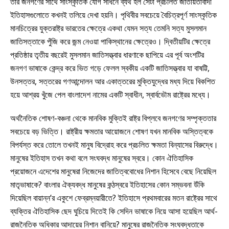
তার জনগণের সাথে সাংস্কৃতিক যোগ সাধনে ব্যর্থ হল সেটা প্রচলিত জাতীয়তাবাদী
ইতিহাসগুলোতে কখনই তলিয়ে দেখা হয়নি। পৃথিবীর সবচেয়ে বৈচিত্রপূর্ণ সাংস্কৃতিক
মানচিত্রের যুক্তরাষ্ট্র ভারতের ক্ষেত্রে একথা যেমন সত্য তেমনি সত্য মুসলমান
জাতিসত্তাকে পুঁজি করে জন্ম নেওয়া পাকিস্থানের ক্ষেত্রেও। দ্বিতীয়টির ক্ষেত্রে
প্রতিষ্ঠার তৃতীয় বছরেই মুসলমান জাতিসত্ত্বার ধারণাকে ছাপিয়ে এর পূর্ব অংশটির
জনগণ ভাষাকে কেন্দ্র করে ভিত গড়ে ফেলল স্বকীয় একটি জাতিসত্ত্বার যা বাষট্টি,
উনসত্তর, সত্তরের গণআন্দোলন আর একাত্তরের মুক্তিযুদ্ধের মধ্য দিয়ে বিকশিত
হয়ে আশ্রয় খুঁজে পেল বাংলাদেশ নামের একটি স্বাধীন, স্বার্বভৌম রাষ্ট্রের মধ্যে।
অর্থনৈতিক শোষণ-বঞ্চনা থেকে মানবিক মুক্তিই রাষ্ট্র বিপ্লবে জনগণের সম্পৃক্ততার
সবচেয়ে বড় ভিত্তি। রাষ্ট্রীয় ক্ষমতার আয়োজনে শোষণ যখন মানবিক অস্তিত্বকে
বিপর্যস্ত করে তোলে তখনই মানুষ বিদ্রোহ করে প্রচলিত ক্ষমতা বিন্যাসের বিরুদ্ধে।
মানুষের ইতিহাস তখন কথা বলে সংঘবদ্ধ মানুষের স্বরে। কোন ঐতিহাসিক
প্রয়োজনে এদেশের মানুষেরা নিজেদের জাতিত্ববোধের নিশান হিসেবে বেছে নিয়েছিল
মাতৃভাষাকে? বাংলার ঐক্যবদ্ধ মানুষের কন্ঠস্বরে ইতিহাসের কোন সম্ভবনা উঁকি
দিয়েছিল বায়ান্ন’র একুশে ফেব্রম্নয়ারীতে? ইতিহাসে প্রথমবারের মতন রাষ্ট্রের সাথে
ব্যক্তির ঐতিহাসিক ছেদ ঘুচিয়ে দিতেই কি সেদিন ভাষাকে নিয়ে আসা হয়েছিল আর্থ-
রাজনৈতিক অধিকার আদায়ের নিশান বানিয়ে? মানুষের রাজনৈতিক সংঘবদ্ধতাকে