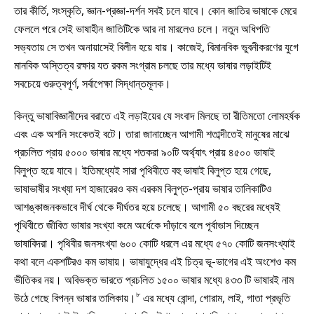
তার কীর্তি, সংস্কৃতি, জ্ঞান-প্রজ্ঞা-দর্শন সবই চলে যাবে। কোন জাতির ভাষাকে মেরে
ফেললে পরে সেই ভাষাহীন জাতিটিকে আর না মারলেও চলে। নতুন অধিপতি
সভ্যতায় সে তখন অনায়াসেই বিলীন হয়ে যায়। কাজেই, বিমানবিক ভুবনীকরণের যুগে
মানবিক অস্তিত্ব রক্ষার যত রকম সংগ্রাম চলছে তার মধ্যে ভাষার লড়াইটিই
সবচেয়ে গুরুত্বপূর্ণ, সর্বাপেক্ষা সিদ্ধান্তমূলক।
কিন্তু ভাষাবিজ্ঞানীদের বরাতে এই লড়াইয়ের যে সংবাদ মিলছে তা রীতিমতো লোমহর্ষক
এবং এক অশনি সংকেতই বটে। তারা জানাচ্ছেন আগামী শতাব্দীতেই মানুষের মাঝে
প্রচলিত প্রায় ৫০০০ ভাষার মধ্যে শতকরা ৯০টি অর্থ্যাৎ প্রায় ৪৫০০ ভাষাই
বিলুপ্ত হয়ে যাবে। ইতিমধ্যেই সারা পৃথিবীতে বহু ভাষাই বিলুপ্ত হয়ে গেছে,
ভাষাভাষীর সংখ্যা দশ হাজারেরও কম এরকম বিলুপ্ত-প্রায় ভাষার তালিকাটিও
আশঙ্কাজনকভাবে দীর্ঘ থেকে দীর্ঘতর হয়ে চলেছে। আগামী ৫০ বছরের মধ্যেই
পৃথিবীতে জীবিত ভাষার সংখ্যা কমে অর্ধেকে দাঁড়াবে বলে পূর্বাভাস দিচ্ছেন
ভাষাবিদরা। পৃথিবীর জনসংখ্যা ৬০০ কোটি ধরলে এর মধ্যে ৫৭০ কোটি জনসংখ্যাই
কথা বলে একশটিরও কম ভাষায়। ভাষাযুদ্ধের এই চিত্র ভূ-ভাগের এই অংশেও কম
ভীতিকর নয়। অবিভক্ত ভারতে প্রচলিত ১৫০০ ভাষার মধ্যে ৪৩৩ টি ভাষারই নাম
৮
উঠে গেছে বিপন্ন ভাষার তালিকায়।
এর মধ্যে বোন্দা, গোরাম, লাই, গাতা প্রভৃতি