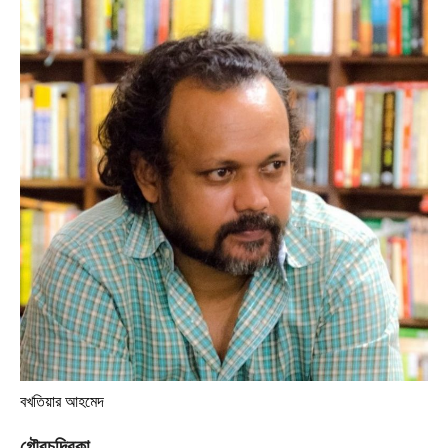
বখতিয়ার আহমেদ
গৌরচন্দ্রিকা