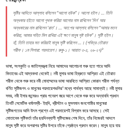
সৃষ্টির আদিতে আল্লাহ বলিলেন “আলো হউক”। আলো হইল। … তিনি
অন্ধকার হইতে আলো পৃথক করিয়া আলোর নাম রাখিলেন ‘দিন’ আর
অন্ধকারের নাম রাখিলেন ‘রাত’। … অত:পর আল্লাহ বলিলেন “আমার মতন
করিয়া, আমার সহিত মিল রাখিয়া এই ক্ষণে মানুষ সৃষ্ট হউক”। সৃষ্টি হইল।
হাঁ, তিনি তাহার মত করিয়াই মানুষ সৃষ্টি করিলেন …। (পবিত্র তৌরাত
১
শরীফ। ১ম সিপারা: পয়দায়েশ। রুকু-১। আয়াত ৩-৫, ২৬-২৭)
ভাষা, সংস্কৃতি ও জাতিস্বত্ত্বা নিয়ে আমাদের আলোচনা শুরু হতে পারে আদি
কিতাবের এই আদ্যকথা থেকেই। নবী মুসার ভাষা হিব্রুতে আশ্রিত এই তৌরাত
শরীফ থেকে শুরু করে নবী মোহাম্মদের ভাষা আরবিতে আশ্রিত কোরান শরীফ পর্যন্ত
২
বর্ণিত সৃষ্টিজগৎ ও মানুষের পয়দায়েশগুলির
মধ্যে পার্থক্য আছে সামান্যই। নবী মুসার
সময়, নবী ইসার জন্মেরও প্রায় পনেরশ বছর আগে থেকে শুরু করে অদ্যাবধি প্রধান
তিনটি সেমেটিক ধর্মালম্বী- ইহুদি, খ্রীস্টান ও মুসলমান জনগোষ্ঠির মানুষেরা
সৃষ্টিজগতের আদি উৎস প্রশ্নে এই পয়দায়েশই বিশ্বাস করে আসছে। সেই
মোতাবেক সৃষ্টিকর্তা তাঁর ছয়দিনব্যাপী সৃষ্টিযজ্ঞের শেষ দিনে, তাঁর নিজেরই আদলে
মানুষ সৃষ্টি করে অপরাপর সৃষ্টির উপরে তাঁকে শ্রেষ্ঠত্ব প্রদান করেন। মানুষ হয়ে যায়