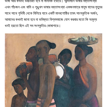
ভাষা আর কখনই উচ্চারিত হবে না মানবিক ইথারে। আন্দামানি ভাষার বক্তাসংখ্যা
এখন পাঁচজন এবং খামি ও লুঙ্খুল ভাষার বক্তাসংখ্যা একজনমাত্র মানুষ যাদের মৃত্যুর
সাথে সাথে পৃথিবী থেকে মিলিয়ে যাবে একটি মানবগোষ্ঠির তাবৎ সাংস্কৃতিক অর্জন,
আমাদের কখনই জানা হবে না ভবিষ্যত বিশ্বসমাজে যোগ করবার মতো কি অমূল্য
ধনই হয়তো ছিল এই সব সংস্কৃতির কোষাগারে।