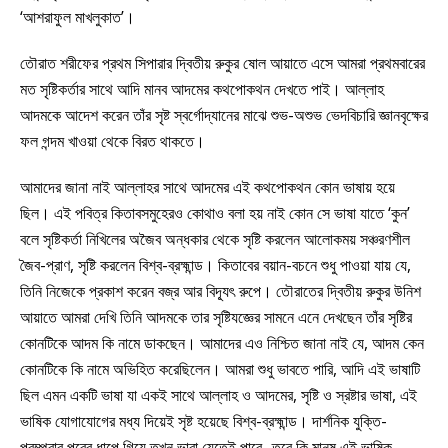
‘আশরাফুল মাখলুকাত’।
তৌরাত শরীফের প্রথম সিপারার দ্বিতীয় রুকুর ষোল আয়াতে এসে আমরা প্রথমবারের
মত সৃষ্টিকর্তার সাথে আদি মানব আদমের কথপোকথন দেখতে পাই। আল্লাহ
আদমকে আদেশ করেন তাঁর সৃষ্ট স্বর্গোদ্যানের মাঝে শুভ-অশুভ ভেদবিচারি জ্ঞানবৃক্ষের
ফল গন্দম খাওয়া থেকে বিরত থাকতে।
আমাদের জানা নাই আল্লাহর সাথে আদমের এই কথপোকথন কোন ভাষায় হয়ে
ছিল। এই পবিত্র কিতাবসমুহেরও কোথাও বলা হয় নাই কোন সে ভাষা যাতে ‘কুন’
বলে সৃষ্টিকর্তা নিখিলের অজৈব অন্ধকার থেকে সৃষ্টি করলেন আলোকময় সঞ্চরণশীল
জৈব-প্রাণ, সৃষ্টি করলেন বিশ্ব-ব্রহ্মান্ড। কিতাবের বয়ান-বচনে শুধু পাওয়া যায় যে,
তিনি নিজেকে প্রকাশ করেন বজ্র আর বিদ্যূৎ রুপে। তৌরাতের দ্বিতীয় রুকুর উনিশ
আয়াতে আমরা দেখি তিনি আদমকে তার সৃষ্টিযজ্ঞের সামনে এনে দেখছেন তাঁর সৃষ্টির
কোনটিকে আদম কি নামে ডাকছেন। আমাদের এও নিশ্চিত জানা নাই যে, আদম কেন
কোনটিকে কি নামে অভিহিত করেছিলেন। আমরা শুধু ভাবতে পারি, আদি এই ভাষাটি
ছিল এমন একটি ভাষা যা একই সাথে আল্লাহ ও আদমের, সৃষ্টি ও স্রষ্টার ভাষা, এই
ভাষিক যোগাযোগের মধ্য দিয়েই সৃষ্ট হয়েছে বিশ্ব-ব্রহ্মান্ড। দার্শনিক যুক্তি-
পরম্পরার পরের ধাপে গিয়ে তখন ভাবা যেতেই পারে- তবে কি মানুষ এই ভাষিক