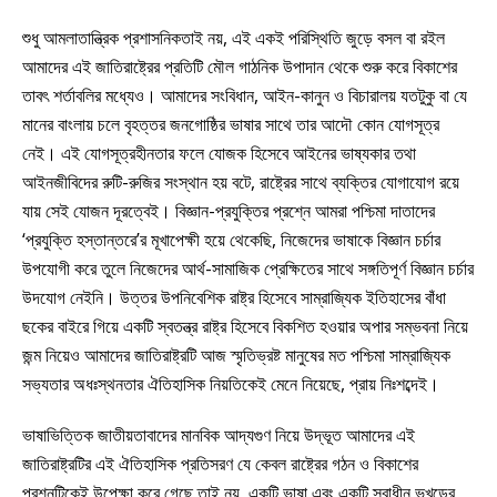
শুধু আমলাতান্ত্রিক প্রশাসনিকতাই নয়, এই একই পরিস্থিতি জুড়ে বসল বা রইল
আমাদের এই জাতিরাষ্ট্রের প্রতিটি মৌল গাঠনিক উপাদান থেকে শুরু করে বিকাশের
তাবৎ শর্তাবলির মধ্যেও। আমাদের সংবিধান, আইন-কানুন ও বিচারালয় যতটুকু বা যে
মানের বাংলায় চলে বৃহত্তর জনগোষ্ঠির ভাষার সাথে তার আদৌ কোন যোগসূত্র
নেই। এই যোগসূত্রহীনতার ফলে যোজক হিসেবে আইনের ভাষ্যকার তথা
আইনজীবিদের রুটি-রুজির সংস্থান হয় বটে, রাষ্ট্রের সাথে ব্যক্তির যোগাযোগ রয়ে
যায় সেই যোজন দূরত্বেই। বিজ্ঞান-প্রযুক্তির প্রশ্নে আমরা পশ্চিমা দাতাদের
‘প্রযুক্তি হস্তান্তরে’র মূখাপেক্ষী হয়ে থেকেছি, নিজেদের ভাষাকে বিজ্ঞান চর্চার
উপযোগী করে তুলে নিজেদের আর্থ-সামাজিক প্রেক্ষিতের সাথে সঙ্গতিপূর্ণ বিজ্ঞান চর্চার
উদযোগ নেইনি। উত্তর উপনিবেশিক রাষ্ট্র হিসেবে সাম্রাজ্যিক ইতিহাসের বাঁধা
ছকের বাইরে গিয়ে একটি স্বতন্ত্র রাষ্ট্র হিসেবে বিকশিত হওয়ার অপার সম্ভবনা নিয়ে
জন্ম নিয়েও আমাদের জাতিরাষ্ট্রটি আজ স্মৃতিভ্রষ্ট মানুষের মত পশ্চিমা সাম্রাজ্যিক
সভ্যতার অধঃস্থনতার ঐতিহাসিক নিয়তিকেই মেনে নিয়েছে, প্রায় নিঃশব্দেই।
ভাষাভিত্তিক জাতীয়তাবাদের মানবিক আদ্যগুণ নিয়ে উদ্ভূত আমাদের এই
জাতিরাষ্ট্রটির এই ঐতিহাসিক প্রতিসরণ যে কেবল রাষ্ট্রের গঠন ও বিকাশের
প্রশ্নটিকেই উপেক্ষা করে গেছে তাই নয়, একটি ভাষা এবং একটি স্বাধীন ভূখন্ডের