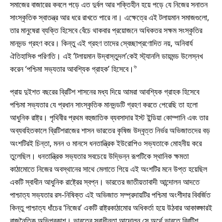
সমাজের বাজারের কবলে পড়ে এত দুর্বল আর শক্তিহীন হয়ে পড়ে যে নিজের সনাতন
সাংস্কৃতিক স্বাতন্ত্র আর ধরে রাখতে পারে না। এক্ষেত্রে এই টলায়মান সমাজগুলো,
তার মানুষেরা ব্যক্তি হিসেবে বেঁচে থাকবার প্রয়োজনে অধিকতর সক্ষম সংস্কৃতির
মানদন্ড গ্রহণ করে। কিন্তু এই গ্রহণ তাদের স্বেচ্ছাপ্রণোদিত নয়, অনিবার্য
ঐতিহাসিক পরিণতি। এই ‘টলায়মান উদ্বাস্তুদল’কেই স্ট্যানলি ডায়মন্ড উলেস্নখ
৬
করেন ‘পশ্চিমা সভ্যতার আবশ্যিক গ্রাহক’ হিসেবে।
প্রায় দুইশত বছরের ব্রিটিশ শাসনের মধ্য দিয়ে আমরা আবশ্যিক গ্রাহক হিসেবে
পশ্চিমা সভ্যতার যে প্রধান সাংস্কৃতিক মানদন্ডটি গ্রহণ করতে পেরেছি তা হলো
আধুনিক রাষ্ট্র। পৃথিবীর প্রথম বহুজাতিক ব্যবসাদার ইস্ট ইন্ডিয়া কোম্পানি এবং তার
অব্যবহিতকালে ব্রিটিশরাজের শাসন ভারতের কৃষিজ উদ্বৃত্ত নির্ভর অভিজাতদের বড়
অংশটিরই চিন্তা, মনন ও মানসে ধনতান্ত্রিক ইউরোপিও সভ্যতাকে মোহনীয় করে
তুলেছিল। ধনতান্ত্রিক সভ্যতার সবচেয়ে উদ্ভিন্ন রূপটিকে স্থানিক ক্ষমতা
কাঠামোতে নিজের অবস্থানের সাথে মেলাতে গিয়ে এই অংশটির মনে উপ্ত হয়েছিল
একটি স্বাধীন আধুনিক রাষ্ট্রের স্বপ্ন। ভারতের জাতীয়তাবাদী আন্দোলন আদতে
পাশ্চাত্য সভ্যতার রস-নিষিক্ত এই অভিজাত সম্প্রদায়টির পশ্চিমা অংশীদার বিবর্জিত
কিন্তু পাশ্চাত্য ধাঁচের ‘নিজের’ একটি রাষ্ট্রকাঠামোর অধিকর্তা হয়ে উঠবার আকাঙ্ক্ষারই
রাজনৈতিক অভিপ্রকাশ। ভারতের স্বাধীনতা আন্দোলন সে অর্থে ভারতে ব্রিটিশ