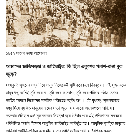
১৯৫২ সালের ভাষা আন্দোলন
আমাদের জাতিসত্তা ও জাতিরাষ্ট্র: কি ছিল একুশের পলাশ-রাঙা বুক
জুড়ে
?
সংস্কৃতি সৃজনের মধ্য দিয়ে মানুষ নিজেকেই সৃষ্টি করে চলে নিরন্তর। এই সৃজনযজ্ঞে
মানুষ শুধু আমিই সৃষ্টি করে না, সৃষ্টি করে আমরাও, সৃষ্টি করে পরিবার-কৌম-সমাজ-
জাতির আদলে নিজেদের সামষ্টিক পরিচয়ের বহুবিধ রূপ। এই যুথবদ্ধ সৃজনযজ্ঞের
মধ্য দিয়ে ব্যক্তি মানুষের নামের সাথে জুড়ে যায় আরো অনেকগুলো পরিচয়।
ক্ষমতার ইতিহাস এই সৃজনযজ্ঞের নিয়ন্তা হয়ে উঠবার পরে এই ইতিহাসের সবচেয়ে
পরিশীলিত অর্জন হিসেবে আধুনিক জাতিরাষ্ট্র আবির্ভূত হয়। আধুনিক ব্যক্তি মানুষের
অনিবার্য আইনি-পরিচয় হয়ে দাঁড়ায় তার জাতিরাষ্ট্রের পরিচয়, বৈশ্বিক ক্ষমতা