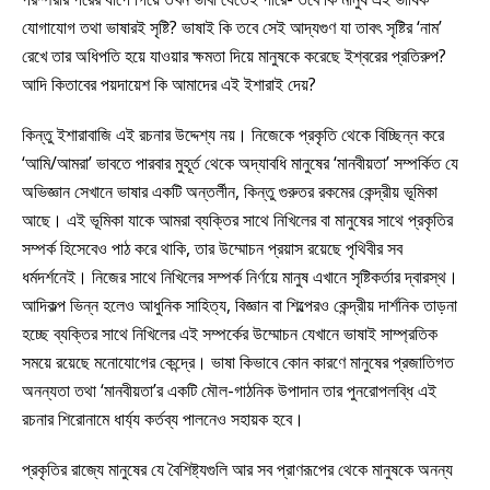
যোগাযোগ তথা ভাষারই সৃষ্টি? ভাষাই কি তবে সেই আদ্যগুণ যা তাবৎ সৃষ্টির ‘নাম’
রেখে তার অধিপতি হয়ে যাওয়ার ক্ষমতা দিয়ে মানুষকে করেছে ইশ্বরের প্রতিরুপ?
আদি কিতাবের পয়দায়েশ কি আমাদের এই ইশারাই দেয়?
কিন্তু ইশারাবাজি এই রচনার উদ্দেশ্য নয়। নিজেকে প্রকৃতি থেকে বিচ্ছিন্ন করে
‘আমি/আমরা’ ভাবতে পারবার মুহূর্ত থেকে অদ্যাবধি মানুষের ‘মানবীয়তা’ সম্পর্কিত যে
অভিজ্ঞান সেখানে ভাষার একটি অন্তর্লীন, কিন্তু গুরুতর রকমের কেন্দ্রীয় ভূমিকা
আছে। এই ভূমিকা যাকে আমরা ব্যক্তির সাথে নিখিলের বা মানুষের সাথে প্রকৃতির
সম্পর্ক হিসেবেও পাঠ করে থাকি, তার উম্মোচন প্রয়াস রয়েছে পৃথিবীর সব
ধর্মদর্শনেই। নিজের সাথে নিখিলের সম্পর্ক নির্ণয়ে মানুষ এখানে সৃষ্টিকর্তার দ্বারস্থ।
আদিকল্প ভিন্ন হলেও আধুনিক সাহিত্য, বিজ্ঞান বা শিল্পেরও কেন্দ্রীয় দার্শনিক তাড়না
হচ্ছে ব্যক্তির সাথে নিখিলের এই সম্পর্কের উম্মোচন যেখানে ভাষাই সাম্প্রতিক
সময়ে রয়েছে মনোযোগের কেন্দ্রে। ভাষা কিভাবে কোন কারণে মানুষের প্রজাতিগত
অনন্যতা তথা ‘মানবীয়তা’র একটি মৌল-গাঠনিক উপাদান তার পুনরোপলব্ধি এই
রচনার শিরোনামে ধার্য্য কর্তব্য পালনেও সহায়ক হবে।
প্রকৃতির রাজ্যে মানুষের যে বৈশিষ্ট্যগুলি আর সব প্রাণরূপের থেকে মানুষকে অনন্য