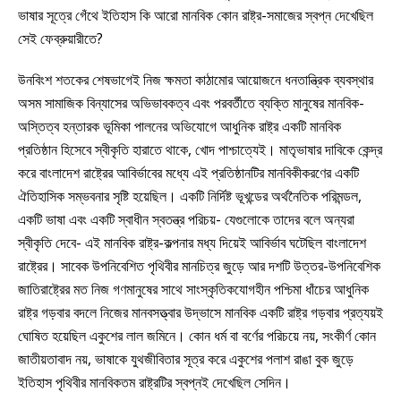
ভাষার সূত্রে গেঁথে ইতিহাস কি আরো মানবিক কোন রাষ্ট্র-সমাজের স্বপ্ন দেখেছিল
সেই ফেব্রুয়ারীতে?
উনবিংশ শতকের শেষভাগেই নিজ ক্ষমতা কাঠামোর আয়োজনে ধনতান্ত্রিক ব্যবস্থার
অসম সামাজিক বিন্যাসের অভিভাবকত্ব এবং পরবর্তীতে ব্যক্তি মানুষের মানবিক-
অস্তিত্ব হন্তারক ভূমিকা পালনের অভিযোগে আধুনিক রাষ্ট্র একটি মানবিক
প্রতিষ্ঠান হিসেবে স্বীকৃতি হারাতে থাকে, খোদ পাশ্চাত্যেই। মাতৃভাষার দাবিকে কেন্দ্র
করে বাংলাদেশ রাষ্ট্রের আবির্ভাবের মধ্যে এই প্রতিষ্ঠানটির মানবিকীকরণের একটি
ঐতিহাসিক সম্ভবনার সৃষ্টি হয়েছিল। একটি নির্দিষ্ট ভূখন্ডের অর্থনৈতিক পরিমন্ডল,
একটি ভাষা এবং একটি স্বাধীন স্বতন্ত্র পরিচয়- যেগুলোকে তাদের বলে অন্যরা
স্বীকৃতি দেবে- এই মানবিক রাষ্ট্র-কল্পনার মধ্য দিয়েই আবির্ভাব ঘটেছিল বাংলাদেশ
রাষ্ট্রের। সাবেক উপনিবেশিত পৃথিবীর মানচিত্র জুড়ে আর দশটি উত্তর-উপনিবেশিক
জাতিরাষ্ট্রের মত নিজ গণমানুষের সাথে সাংস্কৃতিকযোগহীন পশ্চিমা ধাঁচের আধুনিক
রাষ্ট্র গড়বার বদলে নিজের মানবসত্ত্বার উদ্ভাসে মানবিক একটি রাষ্ট্র গড়বার প্রত্যয়ই
ঘোষিত হয়েছিল একুশের লাল জমিনে। কোন ধর্ম বা বর্ণের পরিচয়ে নয়, সংকীর্ণ কোন
জাতীয়তাবাদ নয়, ভাষাকে যুথজীবিতার সূত্র করে একুশের পলাশ রাঙা বুক জুড়ে
ইতিহাস পৃথিবীর মানবিকতম রাষ্ট্রটির স্বপ্নই দেখেছিল সেদিন।