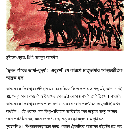
মুক্তিসংগ্রাম, শিল্পী: জয়নুল আবেদীন
‘ভূবন গাঁয়ের ভাষা-যুদ্ধ’: ‘একুশে’ যে কারণে মাতৃভাষার আন্তর্জাতিক
স্মারক হল
আমাদের জাতিরাষ্ট্রের ইতিহাস এর চেয়ে ভিন্ন কি হতে পারতো শুধু এই আফসোসই
নয়, অন্য কোন কারণেই ইতিহাসের চাকা উল্টা ঘোরেনা বলেই তা ইতিহাস। কাজেই
আমাদের জাতিরাষ্ট্রের হতে পারত রূপটি নিয়ে যে কোন প্রলম্বিত আহাজারিই এখন
অর্থহীন। এই শতকে এসে বিশ্ব-ইতিহাসে জাতিরাষ্ট্র আর মানুষের জন্য অমোঘ
কোন প্রতিষ্ঠান নয়, বদলে গেছে/যাচ্ছে মানুষের যুথবদ্ধতার আধুনিকতম
সূত্রাবলিও। বিশ্বমানবসভ্যতার দ্রুত ধাবমান ট্রেনটিতে আমাদের রাষ্ট্রটির মত আর