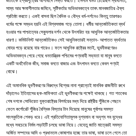
জাতিকে ইশ্বরপুত্রের আশীর্বাদে সিক্ত করতে। ইসলাম ধর্মও চেয়েছিল স্বাধীনতা,
সাম্য আর ক্ষমাশীলতার জমিনে, সৃষ্টিকর্তার অভিভাবকত্বে তাবৎ মানবজাতির ঐক্য
প্রতিষ্ঠা করতে। একই বাসনা ছিল বৈদিক ও বৌদ্ধ ধর্ম-দর্শনেও কিন্তু তারপরও
ধর্মের পক্ষে সম্ভব হয়নি এই বিশ্বসমাজ গড়ে তোলা। ধর্মীয় আন্তর্জাতিকতা ব্যর্থ
হওয়ার পর পাশ্চাত্যের সেক্যুলার দর্শন থেকে উৎসরিত হয় আধুনিক আন্তর্জাতিকতার
ধারণা। কমিউনিস্ট আন্তর্জাতিকও সেই আধুনিকতারই সন্তান- আপাতত ব্যর্থতার
মোহর পড়ে রয়েছে যার গায়েও। ফলে আধুনিক রাষ্ট্রের মতই, ভুবনীকরণেরও
অভিভাবকত্ব পেয়ে গেছে ধনতান্ত্রিক পশ্চিমের পণ্যবাহী সভ্যতা যা মানুষ বলতে
একটি অর্থনৈতিক জীব, সমাজ বলতে বাজার এবং উৎপাদন বলতে কেবল পণ্যই
বোঝে।
এই অমানবিক ভূবণীকরণের বিরুদ্ধে বিশ্বের নানা প্রান্তেই মানবিক রাজনীতি রুখে
দাঁড়ালেও ইতিহাসের ছক-মাফিকতা এই ভুবণীকরণের পক্ষেই থাকছে। গত শতকের
শেষ দশকে সোভিয়েত যুক্তরাষ্ট্রের বিপর্যয়ের মধ্য দিয়ে রাষ্ট্রীয় পুঁজিকে পেছনে
ফেলে কর্পোরেট পুঁজির বৈশ্বিক বিস্তার টান দিয়েছে মানুষের পূর্বাপর সমস্ত
সাংস্কৃতিক শেকড় ধরে। এই প্রতিযোগিতামূলক দৃশ্যমান বা অদৃশ্য সব যুদ্ধের
মধ্যে সবচেয়ে নির্মম লড়াইটি চলছে ভাষা নিয়ে। যেহেতু জাতি মাত্রেরই সমস্ত
অর্জিত সম্পদের আদি ও প্রধানতম কোষাগার হচ্ছে তার ভাষা, ভাষা চলে গেলে তো