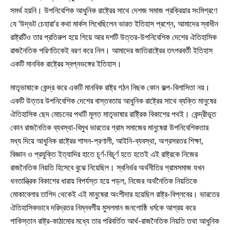
সমর্থ হয়নি। উপনিবেশিক আধুনিক রাষ্ট্রের সাথে দেশজ সমাজ প্রক্রিয়ার সংমিশ্রণে
যে ‘উদ্ভট চেহারা’র কথা মার্কস লিখেছিলেন ভারত ইতিহাস প্রশ্নে, আমাদের স্বাধীন
রাষ্ট্রটিও তার প্রতিরুপ হয়ে গিয়ে আর দশটি উত্তর-উপনিবেশিক দেশের ঐতিহাসিক
রাজনৈতিক পরিণতিকেই বরণ করে নিল। আমাদের জাতিরাষ্ট্রের তৎপরবর্তী ইতিহাস
একটি মানবিক রাষ্ট্রের স্বপ্নভঙ্গের ইতিহাস।
মাতৃভাষাকে কেন্দ্র করে একটি মানবিক রাষ্ট্র গঠন নিছক কোন কল্প-বিলাসিতা নয়।
একটি উত্তর উপনিবেশিক দেশের বাস্তবতায় আধুনিক রাষ্ট্রের সাথে ব্যক্তি মানুষের
ঐতিহাসিক ছেদ মোচনের পথটি মূলত মাতৃভাষার রাষ্ট্রিক বিকাশের পথই। কেন্দ্রীভূত
কোন রাজনৈতিক ব্যবস্থা-বিমুখ ভারতের গ্রাম সমাজের মানুষেরা উপনিবেশিকতার
মধ্য দিয়ে আধুনিক রাষ্ট্রের শাসন-প্রণালী, আইনি-ব্যবস্থা, অগ্রসরতর শিক্ষা,
বিজ্ঞান ও প্রযুক্তি ইত্যাদির হাতে চূর্ণ-বিচূর্ণ হতে হতেই এই রাষ্ট্রকে নিজের
রাজনৈতিক নিয়তি হিসেবে বুঝে নিয়েছিল। স্বনির্ভর অর্থনীতির গ্রামসমাজ যখন
ধনতান্ত্রিক বিকাশের ধারায় বিপর্যস্ত হয়ে পড়ল, নিজের অর্থনৈতিক নিয়তিকে
মোকাবেলার তাগিদ থেকেই এই মানুষেরা অংশীদার হয়েছিল রাষ্ট্র-বিপ্লবের। ভারতের
ঐতিহাসিকভাবে দরিদ্রতর নিম্নবর্গীয় মুসলমান জনগোষ্ঠি ধর্মকে আশ্রয় করে
পাকিস্তান রাষ্ট্র-কাঠামোর মধ্যে তার পরিবর্তিত আর্থ-রাজনৈতিক নিয়তি তথা আধুনিক