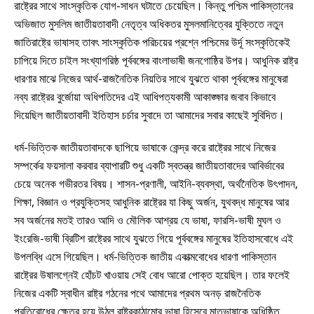
রাষ্ট্রের সাথে সাংস্কৃতিক যোগ-সাধন ঘটাতে চেয়েছিল। কিন্তু পশ্চিম পাকিস্তানের
অভিজাত মুসলিম জাতীয়তাবাদী নেতৃত্ব অধিকতর মুসলমানিত্বের যুক্তিতে নতুন
জাতিরাষ্ট্রে ভাষাসহ তাবৎ সাংস্কৃতিক পরিচয়ের প্রশ্নে পশ্চিমের উর্দূ সংস্কৃতিকেই
চাপিয়ে দিতে চাইল সংখ্যাগরিষ্ঠ পূর্ববঙ্গের বাংলাভাষী জনগোষ্ঠির উপর। আধুনিক রাষ্ট্র
ধারণার মাঝে নিজের আর্থ-রাজনৈতিক নিয়তির সাথে যুঝতে থাকা পূর্ববঙ্গের মানুষেরা
নব্য রাষ্ট্রের বুর্জোয়া অধিপতিদের এই আধিপত্যকামী আকাঙ্ক্ষার জবাব কিভাবে
দিয়েছিল জাতীয়তাবাদী ইতিহাস চর্চার সুবাদে তা আমাদের সবার কাছেই সুবিদিত।
ধর্ম-ভিত্তিক জাতীয়তাবাদকে ছাপিয়ে ভাষাকে কেন্দ্র করে রাষ্ট্রের সাথে নিজের
সম্পর্কের ফয়সালা করবার ব্যাপারটি শুধু একটি স্বতন্ত্র জাতীয়তাবাদের আবির্ভাবের
চেয়ে অনেক গভীরতর বিষয়। শাসন-প্রণালী, আইনি-ব্যবস্থা, অর্থনৈতিক উৎপাদন,
শিক্ষা, বিজ্ঞান ও প্রযুক্তিসহ আধুনিক রাষ্ট্রের যা কিছু অর্জন, যুথবদ্ধ মানুষের আর
সব অর্জনের মতই তারও আদি ও মৌলিক আশ্রয় যে ভাষা, ফারসি-ভাষী মুঘল ও
ইংরেজি-ভাষী ব্রিটিশ রাষ্ট্রের সাথে যুঝতে গিয়ে পূর্ববঙ্গের মানুষের ইতিহাসবোধে এই
উপলব্ধি এসে গিয়েছিল। ধর্ম-ভিত্তিক জাতীয় একাত্মবোধের ধারণা পাকিস্তান
রাষ্ট্রের উষালগ্নেই হোঁচট খাওয়ায় সেই বোধ আরো পোক্ত হয়েছিল। তার ফলেই
নিজের একটি স্বাধীন রাষ্ট্র গঠনের পথে আমাদের প্রথম অনড় রাজনৈতিক
প্রতিরোধের ক্ষেত্র হয়ে উঠল রাষ্ট্রকাঠামোর ভাষা হিসেবে মাতৃভাষাকে অধিষ্ঠিত