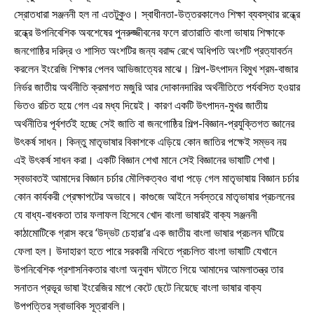
স্রোতধারা সঞ্জননী হল না এতটুকুও। স্বাধীনতা-উত্তরকালেও শিক্ষা ব্যবস্থার রন্ধ্রে
রন্ধ্রে উপনিবেশিক অবশেষের পুনরুজ্জীবনের ফলে রাতারাতি বাংলা ভাষায় শিক্ষাকে
জনগোষ্ঠির দরিদ্র ও শাসিত অংশটির জন্য বরাদ্দ রেখে অধিপতি অংশটি প্রত্যাবর্তন
করলেন ইংরেজি শিক্ষার পেলব আভিজাত্যের মাঝে। শিল্প-উৎপাদন বিমুখ শ্রম-বাজার
নির্ভর জাতীয় অর্থনীতি ক্রমাগত মজুরি আর দোকানদারির অর্থনীতিতে পর্যবসিত হওয়ার
ভিতও রচিত হয়ে গেল এর মধ্য দিয়েই। কারণ একটি উৎপাদন-মুখর জাতীয়
অর্থনীতির পূর্বশর্তই হচ্ছে সেই জাতি বা জনগোষ্ঠির শিল্প-বিজ্ঞান-প্রযুক্তিগত জ্ঞানের
উৎকর্ষ সাধন। কিন্তু মাতৃভাষার বিকাশকে এড়িয়ে কোন জাতির পক্ষেই সম্ভব নয়
এই উৎকর্ষ সাধন করা। একটি বিজ্ঞান শেখা মানে সেই বিজ্ঞানের ভাষাটি শেখা।
স্বভাবতই আমাদের বিজ্ঞান চর্চার মৌলিকত্বও বাধা পড়ে গেল মাতৃভাষায় বিজ্ঞান চর্চার
কোন কার্যকরী প্রেক্ষাপটের অভাবে। কাগুজে আইনে সর্বস্তরে মাতৃভাষার প্রচলনের
যে বাধ্য-বাধকতা তার ফলাফল হিসেবে খোদ বাংলা ভাষারই বাক্য সঞ্জননী
কাঠামোটিকে গ্রাস করে ‘উদ্ভট চেহারা’র এক জাতীয় বাংলা ভাষার প্রচলন ঘটিয়ে
ফেলা হল। উদাহারণ হতে পারে সরকারী নথিতে প্রচলিত বাংলা ভাষাটি যেখানে
উপনিবেশিক প্রশাসনিকতার বাংলা অনুবাদ ঘটাতে গিয়ে আমাদের আমলাতন্ত্র তার
সনাতন প্রভূর ভাষা ইংরেজির মাপে কেটে ছেটে নিয়েছে বাংলা ভাষার বাক্য
উপপত্তির স্বাভাবিক সূত্রাবলি।