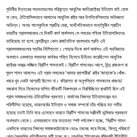
পৃথিবীর উত্তরের সভ্যতাগুলোর পরিবৃত্তে আধুনিক জাতিরাষ্ট্রের ইতিহাস যাই হোক
না কেন, ঐতিহাসিকভাবে আমাদের আধুনিক রাষ্ট্র আর উপনিবেশিকতার অভিজ্ঞতা
অভিন্ন। অনড় সাংস্কৃতিক প্রাচীর ঘেরা, অর্থনৈতিকভাবে অর্ন্তমুখীন প্রাচীন
ভারতীয় গ্রামসমাজের যে দিকটি কার্ল মার্কসসহ সে সময়ের পশ্চিমা ইতিহাসবিদদের
ভাবিয়েছে তা হলো কেন্দ্রীভূত কোন রাজনৈতিক ব্যবস্থার প্রতি এই
গ্রামসমাজগুলোর স্থবির নির্লিপ্ততা। গোড়ার দিকে কার্ল মার্কসও এই স্থবিরতার
অবসানে একমাত্র সম্ভাব্য কার্যকর শক্তি হিসেবে চিহ্নিত করেছিলেন আধুনিক
রাষ্ট্রের অস্ত্র-সজ্জিত ব্রিটিশ শাসনকেই। ব্রিটিশ শাসনেরও আগে, হিন্দু রাজবংশ বা
মুঘল শাসন আমলেও এই গ্রাম সমাজের ‘আদার ব্যাপারীরা’ রাষ্ট্র ‘জাহাজে’র খোঁজ-
খবরে খুব একটা আগ্রহী ছিলেন না। বহিরাগত বা অনুপস্থিত শাসকদের খাজনা/
নজরানা দিয়ে নিজেদের যাপিত জীবনটি নিরুপদ্রব ও নিরবিচ্ছিন্ন রাখাটাই ছিল এই
গ্রাম সমাজগুলোর ঐতিহাসিক প্রবণতা। মার্কসের নিজস্ব ইতিহাসতত্ত্ব যত
পরিশীলিত হয়েছে, ভারতবর্ষের ইতিহাস ও সমাজ সম্পর্কে তাঁর পরিচয় যত গভীর
হয়েছে ততই তিনি সরে এসেছেন ভারতে ব্রিটিশ শাসনের সঞ্জীবনী ভূমিকার প্রবক্তা
অবস্থান থেকে। এসময়কালে তার অত্যন্ত স্পষ্ট পর্যবেক্ষণ হচ্ছে, ‘ব্রিটিশ শাসন
একদিকে ভারতের নিজস্ব সমাজকাঠামোকে ভেঙে তছনছ করে দিচ্ছে, কিন্তু পরিবর্তে
কোন বৈপ্লবিক গতিশীলতার সৃষ্টি হচ্ছে না। আধুনিক ইউরোপের পুঁজিবাদী রীতিনীতি,