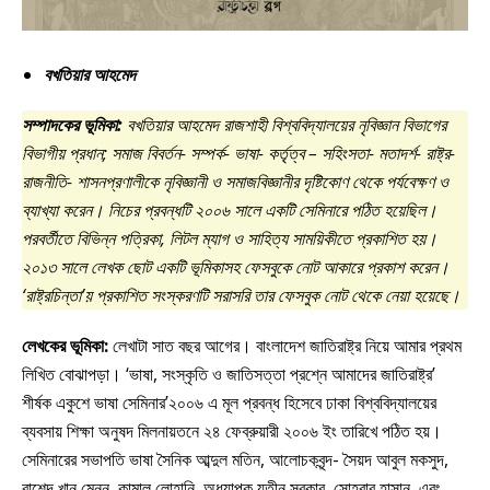
বখতিয়ার আহমেদ
সম্পাদকের ভূমিকা:
বখতিয়ার আহমেদ রাজশাহী বিশ্ববিদ্যালয়ের নৃবিজ্ঞান বিভাগের
বিভাগীয় প্রধান; সমাজ বিবর্তন- সম্পর্ক- ভাষা- কর্তৃত্ব – সহিংসতা- মতাদর্শ- রাষ্ট্র-
রাজনীতি- শাসনপ্রণালীকে নৃবিজ্ঞানী ও সমাজবিজ্ঞানীর দৃষ্টিকোণ থেকে পর্যবেক্ষণ ও
ব্যাখ্যা করেন। নিচের প্রবন্ধটি ২০০৬ সালে একটি সেমিনারে পঠিত হয়েছিল।
পরবর্তীতে বিভিন্ন পত্রিকা, লিটল ম্যাগ ও সাহিত্য সাময়িকীতে প্রকাশিত হয়।
২০১৩ সালে লেখক ছোট একটি ভূমিকাসহ ফেসবুকে নোট আকারে প্রকাশ করেন।
‘রাষ্ট্রচিন্তা’য় প্রকাশিত সংস্করণটি সরাসরি তার ফেসবুক নোট থেকে নেয়া হয়েছে।
লেখকের ভূমিকা:
লেখাটা সাত বছর আগের। বাংলাদেশ জাতিরাষ্ট্র নিয়ে আমার প্রথম
লিখিত বোঝাপড়া। ‘ভাষা, সংস্কৃতি ও জাতিসত্তা প্রশ্নে আমাদের জাতিরাষ্ট্র’
শীর্ষক একুশে ভাষা সেমিনার’২০০৬ এ মূল প্রবন্ধ হিসেবে ঢাকা বিশ্ববিদ্যালয়ের
ব্যবসায় শিক্ষা অনুষদ মিলনায়তনে ২৪ ফেব্রুয়ারী ২০০৬ ইং তারিখে পঠিত হয়।
সেমিনারের সভাপতি ভাষা সৈনিক আব্দুল মতিন, আলোচকবৃন্দ- সৈয়দ আবুল মকসুদ,
রাশেদ খান মেনন, কামাল লোহানি, অধ্যাপক যতীন সরকার, সোহরাব হাসান, এবং