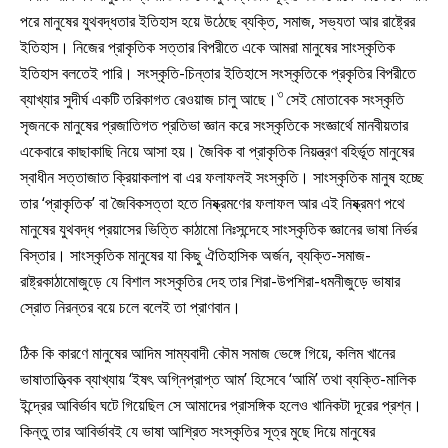
পরে মানুষের যুথবদ্ধতার ইতিহাস হয়ে উঠেছে ব্যক্তি, সমাজ, সভ্যতা আর রাষ্ট্রের
ইতিহাস। নিজের প্রাকৃতিক সত্তার বিপরীতে একে আমরা মানুষের সাংস্কৃতিক
ইতিহাস বলতেই পারি। সংস্কৃতি-চিন্তার ইতিহাসে সংস্কৃতিকে প্রকৃতির বিপরীতে
৩
ব্যাখ্যার সুদীর্ঘ একটি তরিকাগত রেওয়াজ চালু আছে।
সেই মোতাবেক সংস্কৃতি
সৃজনকে মানুষের প্রজাতিগত প্রতিভা জ্ঞান করে সংস্কৃতিকে সংজ্ঞার্থে মানবীয়তার
একেবারে কাছাকাছি নিয়ে আসা হয়। জৈবিক বা প্রাকৃতিক নিয়ন্ত্রণ বহির্ভূত মানুষের
স্বাধীন সত্তাজাত ক্রিয়াকলাপ বা এর ফলাফলই সংস্কৃতি। সাংস্কৃতিক মানুষ হচ্ছে
তার ‘প্রাকৃতিক’ বা জৈবিকসত্তা হতে নিষ্ক্রমণের ফলাফল আর এই নিষ্ক্রমণ পথে
মানুষের যুথবদ্ধ প্রয়াসের ভিত্তি কাঠামো নিঃসন্দেহে সাংস্কৃতিক জ্ঞানের ভাষা নির্ভর
বিস্তার। সাংস্কৃতিক মানুষের যা কিছু ঐতিহাসিক অর্জন, ব্যক্তি-সমাজ-
রাষ্ট্রকাঠামোজুড়ে যে বিশাল সংস্কৃতির দেহ তার শিরা-উপশিরা-ধমনীজুড়ে ভাষার
স্রোত নিরন্তর বয়ে চলে বলেই তা প্রাণবান।
ঠিক কি কারণে মানুষের আদিম সাম্যবাদী কৌম সমাজ ভেঙ্গে গিয়ে, কলিম খানের
ভাষাতাত্ত্বিক ব্যাখ্যায় ‘ইষৎ অগ্নিপ্রাপ্ত আম’ হিসেবে ‘আমি’ তথা ব্যক্তি-মালিক
ইন্দ্রের আবির্ভাব ঘটে গিয়েছিল সে আমাদের প্রাসঙ্গিক হলেও খানিকটা দূরের প্রশ্ন।
কিন্তু তার আবির্ভাবই যে ভাষা আশ্রিত সংস্কৃতির সূত্র মুছে দিয়ে মানুষের