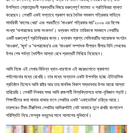
উপস্থিত শ্রোতামন্ডলী প্রবন্ধটির বিষয়ে গুরুত্বপূর্ণ মতামত ও প্রতিক্রিয়া ব্যক্ত
করেছেন। লেখাটি একই সপ্তাহে প্রকাশ করে দৈনিক সমকাল পত্রিকার সাহিত্য
সাময়িকী ‘কালের খেয়া’ এবং পরবর্তীতে ‘মাওরুম’ পত্রিকার মার্চ’২০০৬ এর বিশেষ
সংখ্যা ‘অপারাজেয় ভাষা সংকলন’। ধন্যবাদ সাইফ তারিককে সমকালে লেখাটির
একটি গুরুত্বপূর্ণ প্রতিক্রিয়ার জন্য। ধন্যবাদ প্রাপ্য সেমিনারটির আয়োজক সংগঠন
‘মাওরুম’, ‘জুম’ ও ‘অপরাজেয়’র এবং ‘মাওরুম’ সম্পাদক দীপায়ন খীসার যিনি লেখকের
উপর শেষ পর্যন্ত ধৈর্যশীল আস্থা রেখে প্রবন্ধটি লিখিয়ে নিয়েছেন।
আমি নিজে এই লেখার বিভিন্ন ধ্যান-ধারণাকে এই বছরগুলোতে ক্রমাগত
পর্যালোচনার মধ্যে রেখেছি। তার মধ্যে অন্যতম একটা উপলব্ধি হচ্ছে ঐতিহাসিক
প্রতিষ্ঠান হিসেবে আমি রাষ্ট্র আর তার মানবিক বিকাশ সম্ভাবনার উপর আরো আস্থা
হারিয়েছি। লেখাটি লিখবার সময় আমি রাজশাহী বিশ্ববিদ্যালয়ে ভাষা-নৃবিজ্ঞান পড়াই।
শিক্ষার্থীদের কথা মাথায় থাকার ফলে লেখাটার একটা ‘একাডেমিক’ চরিত্র আছে।
তারপরেও টিকা-টিপ্পনিসহ লেখাটার আদিরুপটাই নোট আকারে তুলে রাখছি বাংলাদেশ
পরিস্থিতি নিয়ে ফেসবুক বন্ধুদের সাথে আলাপের সুবিধার্থে।