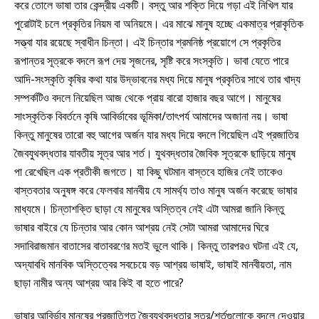
করে তোলে ভাষা তার কেন্দ্রীয় একটি। বস্তু আর শক্তি দিয়ে গড়া এই নিখিল যার
পুরোটাই চলে প্রকৃতির নিয়ম বা অনিয়মে। এর মাঝে মানুষ হচ্ছে একমাত্র প্রাকৃতিক
সত্ত্বা যার রয়েছে স্বাধীন চিন্তা। এই চিন্তার শ্রমনিষ্ঠ প্রয়োগে সে প্রকৃতির
রূপান্তর সূত্রকে বদলে রূপ দেয় সৃজনের, সৃষ্টি করে সংস্কৃতি। ভাবা যেতে পারে
আদি-সংস্কৃতি কৃষির কথা যার উদ্ভাবনের মধ্য দিয়ে মানুষ প্রকৃতির সাথে তার খাদ্য
সম্পর্কটিও বদলে নিয়েছিল আজ থেকে প্রায় বারো হাজার বছর আগে। মানুষের
সাংস্কৃতিক বিবর্তনে কৃষি আবির্ভাবের ভূমিকা/তাৎপর্য আমাদের অজানা নয়। ভাষা
কিন্তু মানুষের তারো বহু আগের অর্জন যার মধ্য দিয়ে বদলে গিয়েছিল এই প্রজাতির
জৈবযুথবদ্ধতার যাবতীয় সূত্র আর শর্ত। যুথবদ্ধতার জৈবিক সূত্রকে ছাড়িয়ে মানুষ
পা রেখেছিল এক প্রতীকী জগতে। যা কিছু ঘটমান বাস্তবে হাজির নেই তাকেও
বাস্তবতার অনুষঙ্গ করে ফেলবার মানবীয় যে সামর্থ্য তাও মানুষ অর্জন করেছে ভাষার
মাধ্যমে। চিন্তাশক্তি ছাড়া যে মানুষের অস্তিত্ব নেই এটা আমরা জানি কিন্তু
ভাষার বাইরে যে চিন্তার আর কোন আশ্রয় নেই সেটা আমরা আমাদের ঘিরে
সদাবিরাজমান বাতাসের বাতাবরণের মতই ভুলে থাকি। কিন্তু তারপরও ঘটনা এই যে,
অদ্যাবধি মানবিক অস্তিত্বের সবচেয়ে বড় আশ্রয় ভাষাই, ভাষাই মানবীয়তা, নাম
ছাড়া নামীর অন্য আশ্রয় আর কিই বা হতে পারে?
ভাষার আবির্ভাব মানুষের প্রজাতিগত জৈবযুথবদ্ধতার সূত্র/শর্তগুলোকে বদলে দেওয়ার