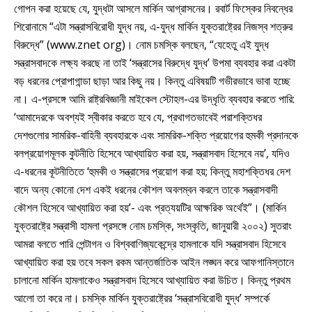
গোপন করা হয়েছে যে, যুদ্ধটা আসলে মার্কিন আগ্রাসনের। রবার্ট ফিস্কের নিবন্ধের
শিরোনামে “এটা সন্ত্রাসবিরোধী যুদ্ধ নয়, এ-যুদ্ধ মার্কিন যুক্তরাষ্ট্রের নিজস্ব শত্রুর
বিরুদ্ধে” (www.znet org)। নোম চমস্কি বলছেন, “যেহেতু এই যুদ্ধ
সন্ত্রাসবাদকে লক্ষ্য করছে না তাই ‘সন্ত্রাসের বিরুদ্ধে যুদ্ধ’ উপমা ব্যবহার করা একটা
বড় ধরনের প্রোপাগান্ডা ছাড়া আর কিছু নয়। কিন্তু এবিষয়টি গভীরভাবে ভাবা হচ্ছে
না। এ-প্রসঙ্গে আমি রাষ্ট্রবিজ্ঞানী মাইকেল স্টোহল-এর উদ্ধৃতি ব্যবহার করতে পারি:
‘আমাদেরকে অবশ্যই স্বীকার করতে হবে যে, প্রথাগতভাবেই পরাশক্তিধর
দেশগুলোর সামরিক-বাহিনী ব্যবহারকে এবং সামরিক-শক্তি প্রয়োগের হুমকী প্রদানকে
বলপ্রয়োগমূলক কুটনীতি হিসেবে আখ্যায়িত করা হয়, সন্ত্রাসবাদ হিসেবে নয়’, যদিও
এ-ধরনের কূটনীতিতে ‘হুমকী ও সন্ত্রাসের প্রয়োগ করা হয়; কিন্তু মহাশক্তিধর দেশ
বাদে অন্য কোনো দেশ একই ধরনের কৌশল অবলম্বন করলে তাকে সন্ত্রাসবাদী
কৌশল হিসেবে আখ্যায়িত করা হয়’- এবং প্রত্যয়টির আক্ষরিক অর্থেই”। (মার্কিন
যুক্তরাষ্ট্রে সন্ত্রাসী হামলা প্রসঙ্গে নোম চমস্কি, সংস্কৃতি, জানুয়ারী ২০০২) সুতরাং
আমরা বলতে পারি পেন্টাগন ও বিশ্ববাণিজ্যকেন্দ্রে হামলাকে যদি সন্ত্রাসবাদ হিসেবে
আখ্যায়িত করা হয় তবে সকল রকম আন্তর্জাতিক আইন লঙ্ঘন করে আফগানিস্তানে
চালানো মার্কিন হামলাকেও সন্ত্রাসবাদ হিসেবে আখ্যায়িত করা উচিত। কিন্তু প্রথম
আলো তা করে না। চমস্কি মার্কিন যুক্তরাষ্ট্রের ‘সন্ত্রাসবিরোধী যুদ্ধ’ সম্পর্কে