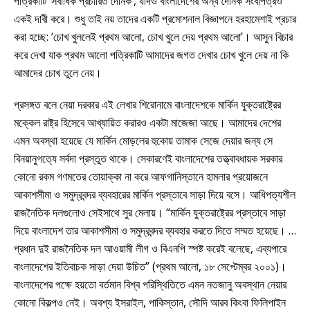
পত্রিকাটি ‘সর্বাধিক প্রচারিত দৈনিক’, যদিও বাংলাদেশের অন্য দৈনিক সংবাপত্রও
একই দাবী করে। শুধু তাই নয় তাদের একটি প্রমোশনাল বিজ্ঞাপনে হরহামেশাই প্রচার
করা হচ্ছে: ‘চোখ খুললেই প্রথম আলো, চোখ খুলে দেয় প্রথম আলো’। আসুন বিচার
করে দেখা যাক প্রথম আলো পত্রিকাটি আমাদের জগত দেখার চোখ খুলে দেয় না কি
আমাদের চোখ তুলে নেয়।
প্রসঙ্গত বলে নেয়া দরকার এই লেখার শিরোনামে বাংলাদেশকে মার্কিন যুক্তরাষ্ট্রের
মক্কেল রাষ্ট্র হিসেবে আখ্যায়িত করারও একটা মাজেজা আছে। আমাদের দেশের
এমন অবস্থা হয়েছে যে মার্কিন মোড়লের হুকোয় তামাক সেজে দেয়ার জন্য সে
বিনয়ানুগত্যে সর্বদা প্রস্তুত থাকে। সেকারণেই বাংলাদেশের তত্ত্বাবধায়ক সরকার
কোনো রকম গণমতের তোয়াক্কা না করে আফগানিস্তানে হামলার প্রয়োজনে
আকাশসীমা ও সমুদ্রবন্দর ব্যবহারের মার্কিন প্রস্তাবে সাড়া দিয়ে বসে। আধিপত্যশীল
রাজনৈতিক দলগুলোও সেইসাথে সুর মেলায়। “মার্কিন যুক্তরাষ্ট্রের প্রস্তাবে সাড়া
দিয়ে বাংলাদেশ তার আকাশসীমা ও সমুদ্রবন্দর ব্যবহার করতে দিতে সম্মত হয়েছে। …
প্রধান দুই রাজনৈতিক দল আওয়ামী লীগ ও বিএনপি স্পষ্ট করেই বলেছে, এব্যপারে
বাংলাদেশের ইতিবাচক সাড়া দেয়া উচিত” (প্রথম আলো, ১৮ সেপ্টেম্বর ২০০১)।
বাংলাদেশের পক্ষে হয়তো বর্তমান বিশ্ব পরিস্থিতিতে এমন নতজানু অবস্থান নেয়ার
কোনো বিকল্পও নেই। অবশ্য ইসরাইল, পাকিস্তান, সৌদি আরব কিংবা ফিলিপাইন