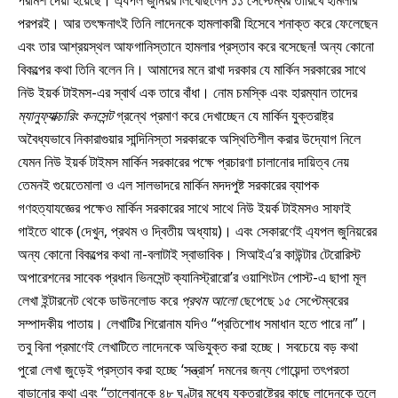
পরপরই। আর তৎক্ষনাৎই তিনি লাদেনকে হামলাকারী হিসেবে শনাক্ত করে ফেলেছেন
এবং তার আশ্রয়স্থল আফগানিস্তানে হামলার প্রস্তাব করে বসেছেন! অন্য কোনো
বিকল্পের কথা তিনি বলেন নি। আমাদের মনে রাখা দরকার যে মার্কিন সরকারের সাথে
নিউ ইয়র্ক টাইমস-এর স্বার্থ এক তারে বাঁধা। নোম চমস্কি এবং হারম্যান তাদের
ম্যানুফ্যাক্চারিং কনসেন্ট
গ্রন্থে প্রমাণ করে দেখাচ্ছেন যে মার্কিন যুক্তরাষ্ট্র
অবৈধ্যভাবে নিকারাগুয়ার সান্দিনিস্তা সরকারকে অস্থিতিশীল করার উদ্যোগ নিলে
যেমন নিউ ইয়র্ক টাইমস মার্কিন সরকারের পক্ষে প্রচারণা চালানোর দায়িত্ব নেয়
তেমনই গুয়েতেমালা ও এল সালভাদরে মার্কিন মদদপুষ্ট সরকারের ব্যাপক
গণহত্যাযজ্ঞের পক্ষেও মার্কিন সরকারের সাথে সাথে নিউ ইয়র্ক টাইমসও সাফাই
গাইতে থাকে (দেখুন, প্রথম ও দ্বিতীয় অধ্যায়)। এবং সেকারণেই এ্যপল জুনিয়রের
অন্য কোনো বিকল্পের কথা না-বলাটাই স্বাভাবিক। সিআইএ’র কাউন্টার টেরোরিস্ট
অপারেশনের সাবেক প্রধান ভিনসেন্ট ক্যানিস্ট্রারো’র ওয়াশিংটন পোস্ট-এ ছাপা মূল
লেখা ইন্টারনেট থেকে ডাউনলোড করে
প্রথম আলো
ছেপেছে ১৫ সেপ্টেম্বরের
সম্পাদকীয় পাতায়। লেখাটির শিরোনাম যদিও “প্রতিশোধ সমাধান হতে পারে না”।
তবু বিনা প্রমাণেই লেখাটিতে লাদেনকে অভিযুক্ত করা হচ্ছে। সবচেয়ে বড় কথা
পুরো লেখা জুড়েই প্রস্তাব করা হচ্ছে ‘সন্ত্রাস’ দমনের জন্য গোয়েন্দা তৎপরতা
বাড়ানোর কথা এবং “তালেবানকে ৪৮ ঘণ্টার মধ্যে যুক্তরাষ্ট্রের কাছে লাদেনকে তুলে