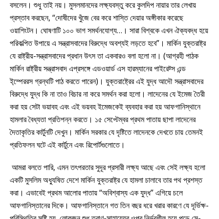
বসলেন। শুধু তাই নয়। মুসলমানদের লক্ষ্যবস্তু করে কুলদিপ নায়ার তার লেখায়
প্রস্তাব করছেন, “দোষীদের খুঁজে বের করে শাস্তি দেয়ার অঙ্গীকার করেছে
ওয়াশিংটন। ঘোষণাটি ১০০ ভাগ সমর্থনযোগ্য…। সারা বিশ্বকে এখন ঐক্যবদ্ধ হয়ে
পরিকল্পিত উপায়ে এ সন্ত্রাসবাদের বিরুদ্ধে অবশ্যই লড়তে হবে”। মার্কিন যুক্তরাষ্ট্র
যে রাষ্ট্রীয়-সন্ত্রাসবাদের প্রধান উৎস তা একবারও বলা হলো না। (আগ্রহী পাঠক
মার্কিন রাষ্ট্রীয় সন্ত্রাসবাদ এপ্রসঙ্গে এডওয়ার্ড এস হারম্যানের পাইরেট্স এন্ড
ই্ম্পেররস গ্রন্থটি পাঠ করতে পারেন)। যুক্তরাষ্ট্রের এই যুদ্ধ আদৌ সন্ত্রাসবাদের
বিরুদ্ধে যুদ্ধ কি না তাও বিচার না করে সমর্থন করা হলো। লাদেনের যে ইমেজ তৈরী
করা হয় সেটা ভয়াবহ এবং এই ভয়বহ ইমেজকেই ব্যবহার করা হয় আফগানিস্থানে
হামলার বৈধ্যতা প্রতিপন্ন করতে। ১৫ সেপ্টেম্বর প্রথম পাতায় ছাপা লাদেনের
দৈতাকৃতির কার্টুনটি দেখুন। মার্কিন সরকার যে দৃষ্টিতে লাদেনকে দেখতে চায় তেমনই
প্রতিফলন ঘটে এই কার্টুনে এবং রিপোর্টগুলোতে।
আমরা বলতে পারি, এমন তৎপরতার সুদূর প্রসারী লক্ষ্য আছে এবং সেই লক্ষ্য হলো
একটি মুসলিম অধ্যুষিত দেশে মার্কিন যুক্তরাষ্ট্র যে হামলা চালাবে তার পথ প্রশস্ত
করা। এভাবেই প্রথম আলোর পাতায় “অবিশ্বাস্য এক যুদ্ধ” এগিয়ে চলে
আফগানিস্তানের দিকে। আফগানিস্তানে গত তিন বছর ধরে খরার কারণে যে দূর্ভিক্ষ-
পরিস্থিতির সৃষ্টি হয়, লোকজন শুধু ত্রাণ-সাহায্যের ওপর নির্ভরশীল হয়ে পড়ে সে-