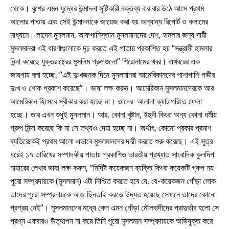
থেকে। বুশের এমন যুদ্ধের উন্মাদনা সৃষ্টিকারী বক্তব্য বার বার উঠে আসে প্রথম
আলোর পাতায় এবং সেই উন্মাদনাকে জায়েজ করা হয় অন্যান্য রিপোর্ট ও কলামের
মাধ্যমে। লাদেন মুসলমান, আফগানিস্তান মুসলমানদের দেশ, হামলার জন্য দায়ী
মুসলমানরা এই ধারণাগুলোকে দৃঢ় করতে এই পাতায় প্রকাশিত হয় “সন্ত্রাসী হামলার
নিন্দা করেছে যুক্তরাষ্ট্রের মুসলিম গ্রুপগুলো” শিরোনামের খবর। এখবরের এক
জায়গায় বলা হচ্ছে, “এই দুঃখজনক দিনে মুসলমানরা আমেরিকানদের পাশাপাশি গভীর
দুঃখ ও শোক প্রকাশ করেছে”। ভাষা লক্ষ করুন। আমেরিকান মুসলমানদেরকে আর
আমেরিকান হিসেবে স্বীকার করা হচ্ছে না। তাদের আলাদা ক্যাটাগরিতে ফেলা
হচ্ছে। তার এখন শুধুই মুসলমান। আর, কোনা খৃষ্টান, ইহুদী কিংবা অন্য কোনা ধর্মীয়
গ্রুপ নিন্দা করেছে কি না সে তথ্যও দেয়া হচ্ছে না। অর্থাৎ, কোনো প্রকার প্রমাণ
ব্যতিরেকেই প্রথম আলো এভাবে মুসলমানদের দায়ী করতে শুরু করেছে। এই সুত্র
ধরেই ১৭ তারিখের সম্পাদকীয় পাতায় প্রকাশিত ভারতীয় প্রখ্যাত সাংবাদিক কুলদিপ
নায়ারের লেখার ভাষা লক্ষ করুন, “নির্দিষ্ট কয়েকজন ব্যক্তি কিংবা কয়েকটি গ্রুপ নয়
পুরো সম্প্রদায়কে (মুসলমান) এটা নিশ্চিত করতে হবে যে, যে-কয়েকজন গোঁড়া লোক
তাদের পুরো সম্প্রদায়কে আজ ছিনতাই করতে উদ্যত হয়েছে সেখানে তাদের কোনো
প্রশ্রয় নেই”। মুসলমানদের মধ্যে কেন এমন গোঁড়া মৌলবাদীদের প্রাদুর্ভাব হলো সে
প্রশ্ন একবারও উত্থাপন না করে তিনি পুরো মুসলমান সম্প্রদায়কে অভিযুক্ত করে