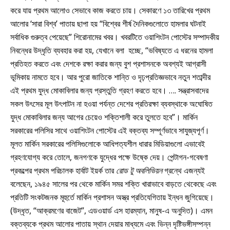
করে যায় প্রথম আলোও সেভাবে কাজ করতে চায়। সেকারণে ১৩ তারিখের প্রথম
আলোর ‘সারা বিশ্ব’ পাতায় ছাপা হয় “বিশ্বের শীর্ষ দৈনিকগুলোতে হামলার ঘটনাই
সর্বাধিক গুরুত্ব পেয়েছে” শিরোনামের খবর। খবরটিতে ওয়াশিংটন পোস্টের সম্পাদকীয়
নিবন্ধের উদ্ধৃতি ব্যবহার করা হয়, যেখানে বলা হচ্ছে, “ভবিষ্যতে এ ধরনের হামলা
প্রতিহত করতে এবং দেশকে রক্ষা করার জন্য বুশ প্রশাসনকে অবশ্যই আগ্রাসী
ভূমিকায় নামতে হবে। আর পুরো জাতিকে শান্তি ও দৃঢ়প্রতিজ্ঞভাবে নতুন শতাব্দীর
এই প্রথম যুদ্ধ মোকাবিলার জন্য প্রস্তুতি গ্রহণ করতে হবে। …. সন্ত্রাসবাদের
সকল উৎসের মূল উৎপাটন না হওয়া পর্যন্ত দেশের প্রতিরক্ষা ব্যবস্থাকে অঘোষিত
যুদ্ধ মোকাবিলার জন্য আগের চেয়েও শক্তিশালী করে তুলতে হবে”। মার্কিন
সরকারের পলিসির সাথে ওয়াশিংটন পোস্টের এই বক্তব্য সম্পূর্ণভাবে সাযুজ্যপূর্ণ।
মূলত মার্কিন সরকারের পলিসিগুলোকে আধিপত্যশীল ধারার মিডিয়াগুলো এভাবেই
গ্রহণযোগ্য করে তোলে, জনগণকে যুদ্ধের পক্ষে উষ্কে দেয়। পেন্টাগন-গবেষণা
প্রকল্পের প্রথম পরিচালক হার্বাট ইয়র্ক তার
রোড টু অবলিভিয়ন
গ্রন্থে এজন্যই
বলেছেন, ১৯৪৫ সালের পর থেকে মার্কিন সমর শক্তি খারাভাবে বাড়তে থেকেছে এবং
প্রতিটি সংকটজনক মূহুর্তে মার্কিন প্রশাসন অস্ত্র প্রতিযেগিতায় ইন্ধন জুগিয়েছে।
(উদ্ধৃত, “আক্রমণের বাজেট”, এডওয়ার্ড এস হারম্যান, মানুষ-এ অনুদিত)। এমন
বক্তব্যকে প্রথম আলোর পাতায় স্থান দেয়ার মাধ্যমে এবং ভিন্ন দৃষ্টিভঙ্গীসম্পন্ন