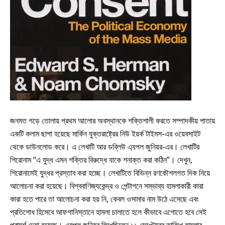
জনমত গড়ে তোলায় প্রথম আলোর অবস্থানকে শক্তিশালী করতে সম্পাদকীয় পাতায়
একটি কলাম ছাপা হয়েছে মার্কিন যুক্তরাষ্ট্রের নিউ ইয়র্ক টাইমস-এর ওয়েবসাইট
থেকে ডাউনলোড করে। এ লেখাটি আর ডব্লিউ এ্যপল জুনিয়র-এর। লেখাটির
শিরোনাম “এ যুদ্ধ এমন শক্তির বিরুদ্ধে যাকে শনাক্ত করা কঠিন”। দেখুন,
শিরোনামেই যুদ্ধর প্রস্তাব করা হচ্ছে। লেখাটিতে বিভিন্ন রণকৌশলগত দিক নিয়ে
আলোচনা করা হয়েছে। বিশ্ববাণিজ্যকেন্দ্র ও পেন্টাগনে সম্ভাব্য হামলাকারী কারা
কারা হতে পারে তা আলোচনা করা হয় নি, কেবল ওসামার নাম উঠে এসেছে এবং
প্রতিশোধ হিসেবে আফগানিস্তানে হামলা চালাতে হলে কীভাবে এগোতে হবে সেই
পরামর্শ দেয়া হয়েছে। এ্যপল জুনিয়র লিখেছিলেন ১১ সেপ্টেম্বর তারিখে হামলার