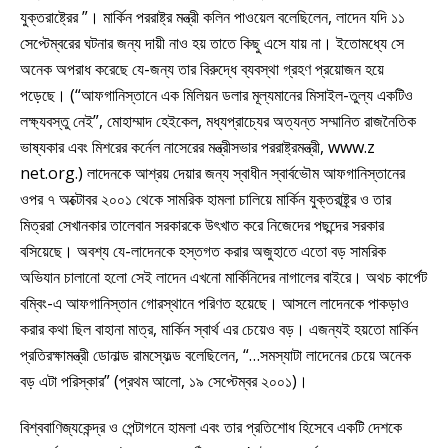
যুক্তরাষ্ট্রের ”। মার্কিন পররাষ্ট্র মন্ত্রী কলিন পাওয়েল বলেছিলেন, লাদেন যদি ১১
সেপ্টেম্বরের ঘটনার জন্য দায়ী নাও হয় তাতে কিছু এসে যায় না। ইতোমধ্যে সে
অনেক অপরাধ করেছে যে-জন্য তার বিরুদ্ধে ব্যবস্থা গ্রহণ প্রয়োজন হয়ে
পড়েছে। (“আফগানিস্তানে এক মিলিয়ন ডলার মূল্যমানের মিসাইল-তুল্য একটিও
লক্ষ্যবস্তু নেই”, মোহাম্মাদ হেইকেল, মধ্যপ্রাচ্যের অত্যন্ত সম্মানিত রাজনৈতিক
ভাষ্যকার এবং মিশরের কর্নেল নাসেরের মন্ত্রীসভার পররাষ্ট্রমন্ত্রী, www.z
net.org.) লাদেনকে আশ্রয় দেয়ার জন্য স্বাধীন স্বার্বভৌম আফগানিস্তানের
ওপর ৭ অক্টোবর ২০০১ থেকে সামরিক হামলা চালিয়ে মার্কিন যুক্তরাষ্ট্র্র ও তার
মিত্ররা সেখানকার তালেবান সরকারকে উৎখাত করে নিজেদের পছন্দের সরকার
বসিয়েছে। অবশ্য যে-লাদেনকে হস্তগত করার অজুহাতে এতো বড় সামরিক
অভিযান চালানো হলো সেই লাদেন এখনো মার্কিনিদের নাগালের বাইরে। অথচ কার্পেট
বম্বিং-এ আফগানিস্তান গোরস্থানে পরিণত হয়েছে। আসলে লাদেনকে পাকড়াও
করার কথা ছিল বাহানা মাত্র, মার্কিন স্বার্থ এর চেয়েও বড়। এজন্যই হয়তো মার্কিন
প্রতিরক্ষামন্ত্রী ডোনাল্ড রামস্ফেল্ড বলেছিলেন, “…সমস্যাটা লাদেনের চেয়ে অনেক
বড় এটা পরিস্কার” (প্রথম আলো, ১৯ সেপ্টেম্বর ২০০১)।
বিশ্ববাণিজ্যকেন্দ্র ও পেন্টাগনে হামলা এবং তার প্রতিশোধ হিসেবে একটি দেশকে