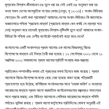
মূল্যবোধ-বিশ্বাস-জীবনাচরণ-ঢঙ তুলে ধরা হয় সেই একই ঢঙ অনুকরণ করা হয়
অন্য সকল দেশের সাংস্কৃতিক পণ্যের বেলায় (দেখুন, পৃ ১২-১৩)। সংবাদ-মিডিয়ার
ক্ষেত্রেও কি একই কথা প্রযোজ্য? আমাদের দেশের সংবাদ-মিডিয়াও কি জ্ঞাতসারে-
অজ্ঞাতসারে পশ্চিমা ‘প্রচারণা-মাধ্যম’ (প্রচারণা-মাধ্যম কেন বলছি সে-ব্যাখ্যা পরে
দেব) অনুকরণ করে তাদেরই মূল্যবোধ-বিশ্বাস-দৃষ্টিভঙ্গি তুলে ধরে? আমাদের সংবাদ-
মিডিয়া কি পশ্চিমা এবং দেশীয় কর্পোরেট-স্বার্থকেই বড়ো করে দেখে?
বাংলাদেশের একটি সংবাদপত্র প্রথম আলোর এক মাসের বিষয়বস্তু বিচার-
বিশ্লেষণের মাধ্যমে এই নিবন্ধ তৈরী করা হয়েছে। ১২ সেপ্টেম্বর ২০০১ থেকে ১১
অক্টোবর ২০০১ সময়কালের
প্রথম আলোর
প্রতিটি সংখ্যার খবর-মন্ত্যব্য
প্রতিবেদন-সম্পাদকীয়-কলাম এই প্রবন্ধের মসলা হিসেবে কাজ করেছে। প্রথম
আলোকে বিচার-বিশ্লেষণের জন্য বেছে নেয়া হয়েছে কারণ হচ্ছে পত্রিকাটি
গ্রহণযোগ্য হয়ে উঠেছে; বাণিজ্যিক সংগঠনগুলোর সাথে ‘তারকা জরিপ’ ও অন্যান্য
আয়েজনের মাধ্যমে প্রথম আলো বহুজাতিক কর্পোরেশনগুলোর বক্ত্যব্যও সাফল্যের
সাথে প্রচার করছে; এবং বিভিন্ন আলোচনা-সেমিনার আয়োজনের মাধ্যমে পলিসি
পর্যায়েও ভূমিকা রাখছে।
প্রথম আলো
কর্তৃপক্ষের প্রতিদিনের ঘোষণা অনুযায়ী এই