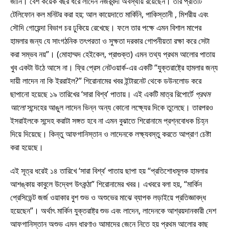
জানি। বেশ কয়েক বছর ধরে লাদেন নজরবন্দী অবস্থায় রয়েছেন। তার প্রতিটি
টেলিফোন কল মনিটর করা হয়; আল কায়েদাতে মার্কিনি, পাকিস্তানী , মিশরীয় এবং
সৌদি গোয়েন্দা বিভাগ চর ঢুকিয়ে রেখেছে। ফলে তার পক্ষে এমন বিশাল মাপের
হামলার জন্য যে সাংগঠনিক তৎপরতা ও সুক্ষতা দরকার গোপনীয়তা রক্ষা করে সেটা
করা সম্ভব নয়”। (মোহাম্মদ হেইকেল, প্রাগুক্ত) এমন তথ্য প্রথম আলোর পাতায়
খুব একটা উঠে আসে না। ফ্রি প্রেস নেটওয়ার্ক-এর একটি “যুক্তরাষ্ট্রে হামলার জন্য
দায়ী লাদেন না কি ইররাইল?” শিরোনামের খবর ইন্টারনেট থেকে ডউনলোড করে
ছাপানো হয়েছে ১৯ তারিখের ‘সারা বিশ্ব’ পাতায়। এই একটি মাত্র রিপোর্টে
প্রথম
আলো
সন্দেহের আঙুল লাদেন ভিন্ন অন্য কোনো লক্ষ্যের দিকে তুলেছে। তারপরও
ইসরাইলকে সন্দেহ করাটা সঙ্গত হবে না এমন বুঝাতে শিরোনামে প্রশ্নবোধক চিহ্ন
দিয়ে দিয়েছে। কিন্তু আফগানিস্তান ও লাদেনকে লক্ষ্যবস্তু করতে আপ্রাণ চেষ্টা
করা হয়েছে।
এই সূত্র ধরেই ১৪ তারিখে ‘সারা বিশ্ব’ পাতায় ছাপা হয় “প্রতিশোধমূলক হামলার
আশঙ্কায় কাবুলে উদ্বেগ উৎকন্ঠা” শিরোনামের খবর। এখবরে বলা হয়, “মার্কিন
প্রেসিডেন্ট জর্জ ওয়াকার বুশ শুভ ও অশুভের মাঝে ব্যাপক লড়াইয়ে প্রতিজ্ঞাবদ্ধ
হয়েছেন”। অর্থাৎ মার্কিন যুক্তরাষ্ট্র শুভ এবং লাদেন, লাদেনকে আশ্রয়দানকারী দেশ
আফগানিস্তান অশুভ এমন ধারণাও আমাদের জেনে নিতে হয় প্রথম আলোর কাছ