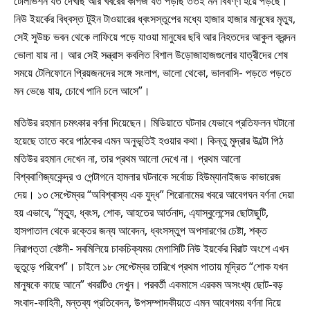
টেলিভিশন যত দেখছি আর খবরের কাগজ যত পড়ছি ততই মন বিষণ্ণ হয়ে পড়ছে।
নিউ ইয়র্কের বিধ্বস্ত টুইন টাওয়ারের ধ্বংসস্তুপের মধ্যে হাজার হাজার মানুষের মৃত্যু,
সেই সুউচ্চ ভবন থেকে লাফিয়ে পড়ে যাওয়া মানুষের ছবি আর নিহতদের আকুল ক্রন্দন
ভোলা যায় না। আর সেই সন্ত্রাস কবলিত বিশাল উড়োজাহাজগুলোর যাত্রীদের শেষ
সময়ে টেলিফোনে প্রিয়জনদের সঙ্গে সংলাপ, ভালো থেকো, ভালবাসি- পড়তে পড়তে
মন ভেঙে যায়, চোখে পানি চলে আসে”।
মতিউর রহমান চমৎকার বর্ণনা দিয়েছেন। মিডিয়াতে ঘটনার যেভাবে প্রতিফলন ঘটানো
হয়েছে তাতে করে পাঠকের এমন অনুভূতিই হওয়ার কথা। কিন্তু মুদ্রার উল্টো পিঠ
মতিউর রহমান দেখেন না, তার প্রথম আলো দেখে না। প্রথম আলো
বিশ্ববাণিজ্যকেন্দ্র ও পেন্টাগনে হামলার ঘটনাকে সর্বোচ্চ হিউম্যানাইজড কাভারেজ
দেয়। ১৩ সেপ্টেম্বর “অবিশ্বাস্য এক যুদ্ধ” শিরোনামের খবরে আবেগঘন বর্ণনা দেয়া
হয় এভাবে, “মৃত্যু, ধ্বংস, শোক, আহতের আর্তনাদ, এ্যাস্বুলেন্সের ছোটাছুটি,
হাসপাতাল থেকে রক্তের জন্য আবেদন, ধ্বংসস্তুপ অপসারণের চেষ্টা, শক্ত
নিরাপত্তা বেষ্টনী- সবমিলিয়ে চাকচিক্যময় মেগাসিটি নিউ ইয়র্কের বিরাট অংশে এখন
ভূতুড়ে পরিবেশ”। চাইলে ১৮ সেপ্টেম্বর তারিখে প্রথম পাতায় মূদ্রিত “শোক যখন
মানুষকে কাছে আনে” খবরটিও দেখুন। পরবর্তী একমাসে এরকম অসংখ্য ছোট-বড়
সংবাদ-কাহিনী, মন্তব্য প্রতিবেদন, উপসম্পাদকীয়তে এমন আবেগময় বর্ণনা দিয়ে