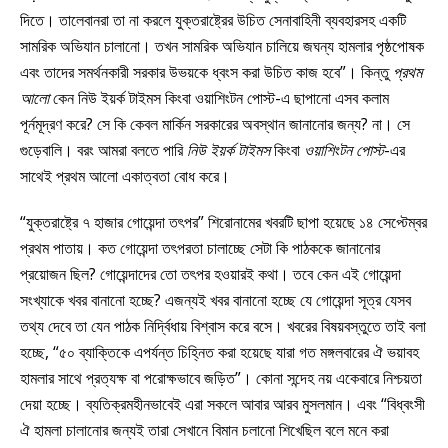
দিতে। তালেবানরা তা না করলে যুক্তরাষ্ট্রের উচিত সেনাবাহিনী ব্যবহারসহ একটি
সামরিক অভিযান চালানো। তখন সামরিক অভিযান চালিয়ে জঘন্য হামলার পৃষ্ঠপোষক
এবং তাদের সমর্থনকারী সরকার উভয়কে ধ্বংস করা উচিত কাজ হবে”। কিন্তু
প্রথম
আলো
কেন নিউ ইয়র্ক টাইমস কিংবা ওয়াশিংটন পোস্ট-এ ছাপানো এসব কলাম
পূর্নমূদ্রণ করে? সে কি কেবল মার্কিন সরকারের অবস্থান জানানোর জন্য? না। সে
গুড়েবালি। বরং আমরা বলতে পারি
নিউ ইয়র্ক টাইমস
কিংবা
ওয়াশিংটন পোস্ট
-এর
সাথেই প্রথম আলো একাত্বতা বোধ করে।
“যুক্তরাষ্ট্রে ৭ হাজার গোয়েন্দা তৎপর” শিরোনামের খবরটি ছাপা হয়েছে ১৪ সেপ্টেম্বর
প্রথম পাতায়। কত গোয়েন্দা তৎপরতা চালাচ্ছে সেটা কি পাঠককে জানানোর
প্রয়োজন ছিল? গোয়েন্দাদের তো তৎপর হওয়ারই কথা। তবে কেন এই গোয়েন্দা
সংখ্যাকে খবর বানানো হচ্ছে? এজন্যই খবর বানানো হচ্ছে যে গোয়েন্দা সূত্র যেসব
তথ্য দেবে তা যেন পাঠক নির্দ্বিধায় বিশ্বাস করে বসে। খবরের বিষয়বস্তুতে তাই বলা
হচ্ছে, “৫০ ব্যাক্তিকে এপর্যন্ত চিহ্নিত করা হয়েছে যারা গত মঙ্গলবারের ঐ ভয়াবহ
হামলার সাথে প্রত্যক্ষ বা পরোক্ষভাবে জড়িত”। কোনা সন্দেহ নয় একেবারে নিশ্চয়তা
দেয়া হচ্ছে। ব্যতিক্রমহীনভাবেই এরা সকলে আবার আরব মুসলমান। এবং “বিধ্বংসী
ঐ হামলা চালানোর জন্যই তারা সেখানে বিমান চলানো শিখেছিল বলে মনে করা