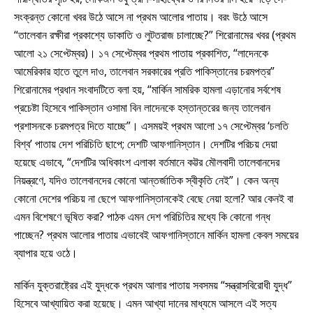
সংক্রন্ত কোনো খবর উঠে আসে না প্রথম আলোর পাতায়। বরং উঠে আসে
“তালেবান রক্ষীরা প্রকাশ্যে ডাকাতি ও লুটতরাজ চালাচ্ছে?” শিরোনামের খবর (প্রথম
আলো ২১ সেপ্টেম্বর)। ১৭ সেপ্টেম্বর প্রথম পাতায় প্রকাশিত, “লাদেনকে
আমেরিকার হাতে তুলে দাও, তালেবান সরকারের প্রতি পাকিস্তানের চরমপত্র”
শিরোনামের প্রধান সংবাদটিতে বলা হয়, “মার্কিন সামরিক হামলা এড়ানোর সর্বশেষ
প্রচেষ্টা হিসেবে পাকিস্তান ওসামা বিন লাদেনকে হস্তান্তরের জন্য তালেবান
প্রশাসনকে চরমপত্র দিতে যাচ্ছে”। এসময়ই প্রথম আলো ১৭ সেপ্টেম্বর ‘চলতি
বিশ্ব’ পাতায় দেশ পরিচিতি ছাপে; দেশটি আফগানিস্তান। দেশটির পরিচয় দেয়া
হয়েছে এভাবে, “দেশটির অধিকাংশ এলাকা বর্তমানে কট্টর মৌলবাদী তালেবানদের
নিয়ন্ত্রণে, যদিও তালেবানদের কোনো আন্তর্জাতিক স্বীকৃতি নেই”। কেন অন্য
কোনো দেশের পরিচয় না ছেপে আফগানিস্তানকেই বেছে নেয়া হলো? আর কেনই বা
এমন বিশেষণে ভূষিত করা? পাঠক এমন দেশ পরিচিতির মধ্যে কি কোনো গন্ধ
পাচ্ছেন? প্রথম আলোর পাতায় এভাবেই আফগানিস্তানে মার্কিন হামলা কেবল সময়ের
ব্যাপার হয়ে ওঠে।
মার্কিন যুক্তরাষ্ট্রের এই যুদ্ধকে প্রথম আলার পাতায় সবসময় “সন্ত্রাসবিরোধী যুদ্ধ”
হিসেবে আখ্যায়িত করা হয়েছে। এমন আখ্যা দানের মাধ্যমে আসলে এই সত্য