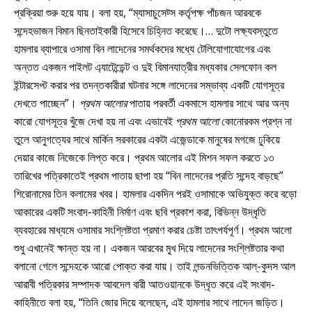
প্রক্রিয়া শুরু হয়ে যায়। বলা হয়, “ম্যাসাচুসেট্স কর্তৃপক্ষ পাঁচজন আরবকে
সন্দেহভাজন বিমান ছিনতাইকারী হিসেবে চিহ্নিত করেছে।… দুটো লক্ষ্যবস্তুতে
হামলার ব্যাপারে ওসামা বিন লাদেনের সমর্থকদের মধ্যে টেলিযোগাযোগের এবং
অন্তত একজন পাইলট এ্যাটেন্ডেন্ট ও দুই বিমানযাত্রীর মধ্যকার সেলফোন কল
ইন্টারসেপ্ট করার পর তদন্তকারীরা ঘটনার সঙ্গে লাদেনের সম্ভাব্য একটি যোগসূত্র
দেখতে পাচ্ছেন”।
প্রথম আলোর
পাতায় পরবর্তী একমাসে হামলার সাথে আর অন্য
কারো যোগসূত্র খুঁজে দেখা হয় না এবং এভাবেই
প্রথম আলো
কোনোরকম প্রশ্ন না
তুলে আনুগত্যের সাথে মার্কিন সরকারের একটা এজেন্ডাকে মানুষের মগজে ঢুকিয়ে
দেয়ার কাজে নিজেকে লিপ্ত করে। প্রথম আলোর এই মিশন সফল করতে ১৩
তারিখের পত্রিকাতেই প্রথম পাতায় ছাপা হয় “বিন লাদেনের প্রতি সন্দেহ বাড়ছে”
শিরোনামের তিন কলামের খবর। হামলার একদিন পরই ওসামাকে অভিযুক্ত করে বড়ো
আকারের একটি সংবাদ-কাহিনী নির্মাণ এবং ছবি প্রকাশ করা, বিভিন্ন উদ্ধৃতি
ব্যবহারের মাধ্যমে ওসামার সংশ্লিষ্টতা প্রমাণ করার চেষ্টা তাৎপর্যপূর্ণ। প্রথম আলো
শুধু এখানেই ক্ষান্ত হয় না। একজন আরবের মুখ দিয়ে লাদেনের সংশ্লিষ্টতার কথা
বলানো গেলে সন্দেহকে আরো পোক্ত করা যায়। তাই লন্ডনভিত্তিক আল্-কুদস আল
আরাবী পত্রিকার সম্পাদক আবদেল বারী আতওয়ানকে উদ্ধৃত করে এই সংবাদ-
কাহিনীতে বলা হয়, “তিনি জোর দিয়ে বলেছেন, এই হামলার সাথে লাদেন জড়িত।