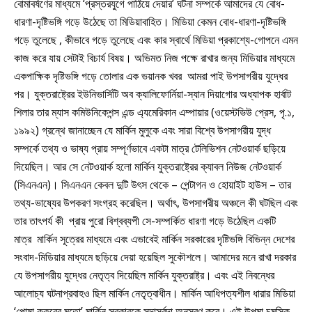
বোমাবর্ষণের মাধ্যমে ‘প্রস্তরযুগে পাঠিয়ে দেয়ার’ ঘটনা সম্পর্কে আমাদের যে বোধ-
ধারণা-দৃষ্টিভঙ্গি গড়ে উঠেছে তা মিডিয়াবাহিত। মিডিয়া কেমন বোধ-ধারণা-দৃষ্টিভঙ্গি
গড়ে তুলেছে , কীভাবে গড়ে তুলেছে এবং কার স্বার্থে মিডিয়া প্রকাশ্যে-গোপনে এমন
কাজ করে যায় সেটাই বিচার্য বিষয়। অভিমত নিজ পক্ষে রাখার জন্য মিডিয়ার মাধ্যমে
একপাক্ষিক দৃষ্টিভঙ্গি গড়ে তোলার এক ভয়ানক খবর আমরা পাই উপসাগরীয় যুদ্ধের
পর। যুক্তরাষ্ট্রের ইউনিভার্সিটি অব ক্যালিফোর্নিয়া-স্যান দিয়াগোর অধ্যাপক হার্বাট
শিলার তার ম্যাস কমিউনিকেশন্স এন্ড এ্যমেরিকান এম্পায়ার (ওয়েস্টভিউ প্রেস, পৃ.১,
১৯৯২) গ্রন্থে জানাচ্ছেন যে মার্কিন মুলুকে এবং সারা বিশ্বে উপসাগরীয় যুদ্ধ
সম্পর্কে তথ্য ও ভাষ্য প্রায় সম্পূর্ণভাবে একটা মাত্র টেলিভিশন নেটওয়ার্ক ছড়িয়ে
দিয়েছিল। আর সে নেটওয়ার্ক হলো মার্কিন যুক্তরাষ্ট্রের ক্যাবল নিউজ নেটওয়ার্ক
(সিএনএন)। সিএনএন কেবল দুটি উৎস থেকে – পেন্টাগন ও হোয়াইট হাউস – তার
তথ্য-ভাষ্যের উপকরণ সংগ্রহ করেছিল। অর্থাৎ, উপসাগরীয় অঞ্চলে কী ঘটছিল এবং
তার তাৎপর্য কী প্রায় পুরো বিশ্বব্যপী সে-সম্পর্কিত ধারণা গড়ে উঠেছিল একটি
মাত্র মার্কিন সূত্রের মাধ্যমে এবং এভাবেই মার্কিন সরকারের দৃষ্টিভঙ্গি বিভিন্ন দেশের
সংবাদ-মিডিয়ার মাধ্যমে ছড়িয়ে দেয়া হয়েছিল সুকৌশলে। আমাদের মনে রাখা দরকার
যে উপসাগরীয় যুদ্ধের নেতৃত্ব দিয়েছিল মার্কিন যুক্তরাষ্ট্র। এবং এই নিবন্ধের
আলোচ্য ঘটনাপ্রবাহও ছিল মার্কিন নেতৃত্বাধীন। মার্কিন আধিপত্যশীল ধারার মিডিয়া
‘পোষা কুকুরের মতো’ মার্কিন সরকারকে সদাসর্বদা অনুসরণ করে। এই উপমা চমস্কি