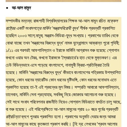
আ-আল মামুন
সম্পাদকীয় মন্তব্য: রাজশাহী বিশ্ববিদ্যালয়ের শিক্ষক আ-আল মামুন রচিত
মক্কেল
রাষ্ট্রের একটি সংবাদপত্রে মার্কিন ‘সন্ত্রাসবিরোধী যুদ্ধ’
শীর্ষক প্রবন্ধটি প্রকাশিত
হয়েছিল ২০০৩ সালে;
মানুষ
, সন্ত্রাস-মিডিয়া-যুদ্ধ সংখ্যায়। প্রকাশের তারিখ থেকে
বোঝা যাচ্ছে তখন ‘সন্ত্রাসের বিরুদ্ধে যুদ্ধ’ নামক যুদ্ধোন্মাদে আক্রান্ত পুরো পৃথিবী;
১/১১ এর পরপরই আফগানিস্তান ও ইরাকে মার্কিনি আগ্রাসন শুরু হয়েছে: শ্লোগান
কখনো ওয়ার অন টেরর, কখনো ইরাককে ‘স্বৈরাচারে’র হাত থেকে মুক্তকরণ। এর
ঢেউ বিভিন্নভাবে এসে পড়েছে বাংলাদেশে, নানামুখী ক্রিয়া-প্রতিক্রিয়া তৈরি
হয়েছে। মার্কিনি ‘সন্ত্রাসের বিরুদ্ধে যুদ্ধ’ কীভাবে বাংলাদেশের পত্রিকায় উপস্থাপিত
হয়েছে, কোন ধরনের ন্যারেটিভ কোন ধরনের দৃষ্টিভঙ্গি, কোন ধরনের মনোভাব এতে
প্রকাশিত হয়েছে তা-ই এই প্রবন্ধের মূল বিষয়। সম্প্রতি আবারো আফগানিস্তান,
তালেবান, মার্কিনি সেনা প্রত্যাহার, সবকিছু নিয়ে জোরদার আলোচনা শুরু হয়েছে।
সেই সাথে সংবাদ পরিবেশনার রাজনীতি নিয়েও সোশ্যাল মিডিয়াতে বাৎচিত চালু আছে,
বা শুরু হয়েছে। এই পরিপ্রেক্ষিতে আ-আল মামুনের প্রায় ২০ বছর পূর্বের প্রবন্ধটি
রাষ্ট্রচিন্তা
ব্লগে পুনরায় প্রকাশিত হলো। প্রকাশের অনুমতি দেয়ার জন্য আমরা
আ-আল মামুনের কাছে কৃতজ্ঞতা প্রকাশ করছি। [বি: দ্র: লেখকের ‘প্রথম আলোয়