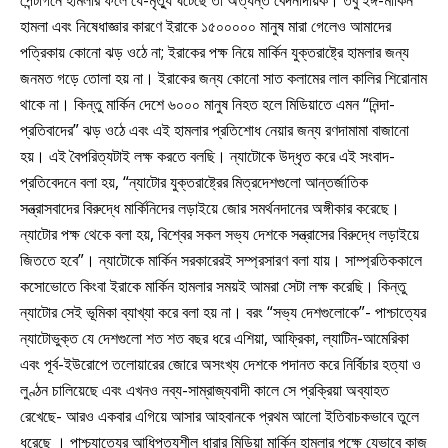
হামলা এবং নিষেধাজ্ঞার কারণে ইরাকে ১৫০০০০০ মানুষ মারা গেলেও আমাদের
পত্রিকায় কোনো ঝড় ওঠে না; ইরাকের পক্ষ নিয়ে মার্কিন যুক্তরাষ্ট্রে হামলার জন্য
জনমত গড়ে তোলা হয় না। ইরাকের জন্য কোনো সাত কলামের লাল কালির শিরোনাম
থাকে না। কিন্তু মার্কিন দেশে ৬০০০ মানুষ নিহত হলে মিডিয়াতে এমন “নিন্দা-
প্রতিবাদের” ঝড় ওঠে এবং এই হামলার প্রতিশোধ নেয়ার জন্য রণদামামা বাজানো
হয়। এই বৈপরিত্যটাই লক্ষ করতে বলছি। ন্যাটোকে উদ্ধৃত করে এই সংবাদ-
প্রতিবেদনে বলা হয়, “ন্যাটোর যুক্তরাষ্ট্রের মিত্রদেশগুলো আন্তর্জাতিক
সন্ত্রাসবাদের বিরুদ্ধে মার্কিনিদের লড়াইয়ে জোর সমর্থনদানের অঙ্গীকার করেছে।
ন্যাটোর পক্ষ থেকে বলা হয়, বিশ্বের সকল সভ্য দেশকে সন্ত্রাসের বিরুদ্ধে লড়াইয়ে
জিততে হবে”। ন্যাটোকে মার্কিন সরকারেরই সম্প্রসারণ বলা যায়। সাম্প্রতিককালে
কসোভোতে কিংবা ইরাকে মার্কিন হামলার সময়ই আমরা সেটা লক্ষ করেছি। কিন্তু
ন্যাটোর সেই ভূমিকা ব্যাখ্যা করে বলা হয় না। বরং “সভ্য দেশগুলোকে”- পাশ্চাত্যের
ন্যাটোভুক্ত যে দেশগুলো শত শত বছর ধরে এশিয়া, আফ্রিকা, ল্যাটিন-আমেরিকা
এবং পূর্ব-ইউরোপে তলোয়ারের জোরে অসংখ্য দেশকে পদানত করে নির্বিচার হত্যা ও
লুণ্ঠন চালিয়েছে এবং এখনও নব্য-সাম্রাজ্যবাদী কালে সে প্রক্রিয়া অব্যাহত
রেখেছে- আরও একবার এগিয়ে আসার আহবানকে প্রথম আলো ইতিবাচকভাবে তুলে
ধরেছে । পাশ্চ্যাত্যের আধিপত্যশীল ধারার মিডিয়া মার্কিন হামলার পক্ষে যেভাবে কাজ