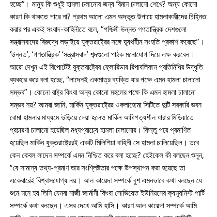
হচ্ছে”। মানুষ কি শুধুই হামলা চলানোর জন্য বিমান চালানো শেখে? অন্য কোনো
কারণ কি থাকতে পারে না? প্রথম আলো এমন অদ্ভুত উপায়ে হামলাকারীদের চিহ্নিত
করার পর একই সংবাদ-কাহিনীতে বলে, “পশ্চিমী উন্নত গণতান্ত্রিক দেশগুলো
সন্ত্রাসবাদের বিরুদ্ধে লড়াইয়ে যুক্তরাষ্ট্রের সঙ্গে দ্ব্যর্থহীন সংহতি প্রকাশ করেছে”।
‘উন্নত’, ‘গণতান্ত্রিক’ ‘সন্ত্রাসবাদ’ শব্দগুলো পাঠক মনোযোগ দিয়ে লক্ষ করবেন।
আরো দেখুন এই রিপোর্টেই যুক্তরাষ্ট্রের ফ্লোরিডার রিপাবলিকান প্রতিনিধির উদ্ধৃতি
ব্যবহার করে বলা হচ্ছে, “লাদেনই একমাত্র ব্যক্তি যার পক্ষে এমন হামলা চালানো
সম্ভব”। কোনো রাষ্ট্র কিংবা অন্য কোনো মহলের পক্ষে কি এমন হামলা চালানো
সম্ভব নয়? আমরা জানি, মার্কিন যুক্তরাষ্ট্রের ওকলাহোমা সিটিতে দুটি সরকারি ভবন
বোমা হামলার মাধ্যমে উড়িয়ে দেয়া হলেও মার্কিন আধিপত্যশীল ধারার মিডিয়াতে
প্রচারণা চালানো হয়েছিল মধ্যপ্রাচ্যে হামলা চালানোর। কিন্তু পরে প্রমাণিত
হয়েছিল মার্কিন যুক্তরাষ্ট্রেরই একটি মিলিশিয়া বাহিনী সে হামলা চালিয়েছিল। তবে
কেন কেবল লাদেন সম্পর্কে এমন নিশ্চিত করে বলা হচ্ছে? হেইকেল কী বলছেন শুনুন,
“যে সামান্য তথ্য-প্রমাণ তার সংশ্লিষ্টতার পক্ষে উপস্থাপন করা হয়েছে তা
একেবারেই বিশ্বাসযোগ্য নয়। আল কায়েদা সম্পর্কে বুশ এমনভাবে কথা বলছেন যে
শুনে মনে হয় তিনি যেনবা নাজী জার্মানী কিংবা সোভিয়েত ইউনিয়নের ক্যম্যুনিস্ট পার্টি
সম্পর্কে কথা বলছেন। এসব দেখে আমি হাসি। কারণ আল কায়েদা সম্পর্কে আমি