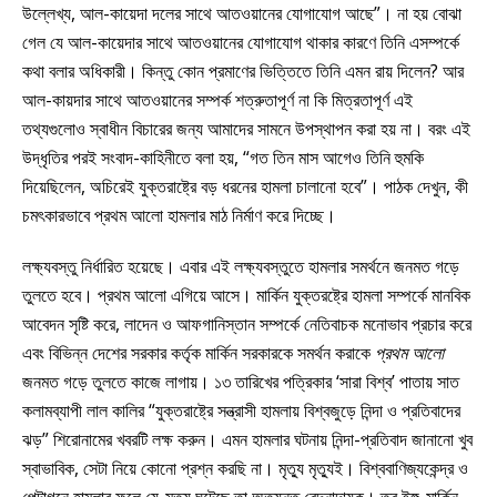
উল্লেখ্য, আল-কায়েদা দলের সাথে আতওয়ানের যোগাযোগ আছে”। না হয় বোঝা
গেল যে আল-কায়েদার সাথে আতওয়ানের যোগাযোগ থাকার কারণে তিনি এসম্পর্কে
কথা বলার অধিকারী। কিন্তু কোন প্রমাণের ভিত্তিতে তিনি এমন রায় দিলেন? আর
আল-কায়দার সাথে আতওয়ানের সম্পর্ক শত্রুতাপূর্ণ না কি মিত্রতাপূর্ণ এই
তথ্যগুলোও স্বাধীন বিচারের জন্য আমাদের সামনে উপস্থাপন করা হয় না। বরং এই
উদ্ধৃতির পরই সংবাদ-কাহিনীতে বলা হয়, “গত তিন মাস আগেও তিনি হুমকি
দিয়েছিলেন, অচিরেই যুক্তরাষ্ট্রে বড় ধরনের হামলা চালানো হবে”। পাঠক দেখুন, কী
চমৎকারভাবে প্রথম আলো হামলার মাঠ নির্মাণ করে দিচ্ছে।
লক্ষ্যবস্তু নির্ধারিত হয়েছে। এবার এই লক্ষ্যবস্তুতে হামলার সমর্থনে জনমত গড়ে
তুলতে হবে। প্রথম আলো এগিয়ে আসে। মার্কিন যুক্তরষ্ট্রে হামলা সম্পর্কে মানবিক
আবেদন সৃষ্টি করে, লাদেন ও আফগানিস্তান সম্পর্কে নেতিবাচক মনোভাব প্রচার করে
এবং বিভিন্ন দেশের সরকার কর্তৃক মার্কিন সরকারকে সমর্থন করাকে
প্রথম আলো
জনমত গড়ে তুলতে কাজে লাগায়। ১৩ তারিখের পত্রিকার ‘সারা বিশ্ব’ পাতায় সাত
কলামব্যাপী লাল কালির “যুক্তরাষ্ট্রে সন্ত্রাসী হামলায় বিশ্বজুড়ে নিন্দা ও প্রতিবাদের
ঝড়” শিরোনামের খবরটি লক্ষ করুন। এমন হামলার ঘটনায় নিন্দা-প্রতিবাদ জানানো খুব
স্বাভাবিক, সেটা নিয়ে কোনো প্রশ্ন করছি না। মৃত্যু মৃত্যুই। বিশ্ববাণিজ্যকেন্দ্র ও
পেন্টাগনে হামলার ফলে যে-মৃত্যু ঘটেছে তা অত্যন্ত বেদনাদায়ক। তবু ইঙ্গ-মার্কিন