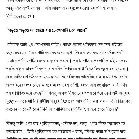
ভাষ্য নিতান্তই নগন্য। আর আফগান ভাষ্যকেও দেখা হয় পশ্চিমা সংবাদ-
নির্মাতাদের চোখে।
“
পড়তে পড়তে মন ভেঙে যায় চোখে পানি চলে আসে
”
পাঠককে আমি ২৪ সেপ্টেম্বর তারিখে প্রথম আলো পত্রিকার সম্পাদক মতিউর
রহমানের লেখা “আফগানিস্তানের জন্য দুঃখ” শিরোনামের মন্তব্য প্রতিবেদনটি
মনোযোগ দিয়ে পাঠ করতে অনুরোধ করবো। প্রথম পাতায় প্রকাশিত এই মন্তব্য
প্রতিবেদনে আফগানিস্তানের মানবিক বিপর্যয়ের কথা বিস্তারিত তুলে ধরা হয়েছে।
এবং অভিযোগ উঠানোও হয়েছে যে “মহাশক্তিধর আমেরিকার আক্রমণে আফগান
জনজীবনের ওপর নেমে আসবে আরও চরম দুর্দশা, ধ্বংস আর হত্যাযজ্ঞ, এটা এখন
প্রায় নিশ্চিত হয়ে গেছে”। কিন্তু আফগানিস্তানের ওপর চাপিয়ে দেয়া এই অন্যায়
যুদ্ধের- যাকে মার্কিনি রাষ্ট্রীয় সন্ত্রাস হিসেবেও আখ্যায়িত করা যায় – তিনি বিরুদ্ধতা
করলেন না কেন? কেন তিনি আফগানিস্তানে মার্কিন হামলাকে মেনে নিলেন?
কিন্তু আমি এখন তার প্রতিবেদনের, এদিকে নয়, অন্য একটা দিকে আলোকপাত
করতে চাই। তিনি প্রতিবেদন শুরু করেছেন এভাবে, “বিগত প্রায় দু’সপ্তাহ ধরে