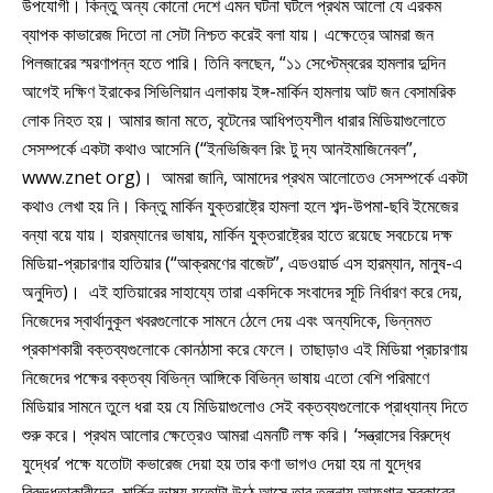
উপযোগী। কিন্তু অন্য কোনো দেশে এমন ঘটনা ঘটলে প্রথম আলো যে এরকম
ব্যাপক কাভারেজ দিতো না সেটা নিশ্চত করেই বলা যায়। এক্ষেত্রে আমরা জন
পিলজারের স্মরণাপন্ন হতে পারি। তিনি বলছেন, “১১ সেপ্টেম্বরের হামলার দুদিন
আগেই দক্ষিণ ইরাকের সিভিলিয়ান এলাকায় ইঙ্গ-মার্কিন হামলায় আট জন বেসামরিক
লোক নিহত হয়। আমার জানা মতে, বৃটেনের আধিপত্যশীল ধারার মিডিয়াগুলোতে
সেসম্পর্কে একটা কথাও আসেনি (“ইনভিজিবল রিং টু দ্য আনইমাজিনেবল”,
www.znet org)। আমরা জানি, আমাদের প্রথম আলোতেও সেসম্পর্কে একটা
কথাও লেখা হয় নি। কিন্তু মার্কিন যুক্তরাষ্ট্রে হামলা হলে শব্দ-উপমা-ছবি ইমেজের
বন্যা বয়ে যায়। হারম্যানের ভাষায়, মার্কিন যুক্তরাষ্ট্রের হাতে রয়েছে সবচেয়ে দক্ষ
মিডিয়া-প্রচারণার হাতিয়ার (“আক্রমণের বাজেট”, এডওয়ার্ড এস হারম্যান, মানুষ-এ
অনুদিত)। এই হাতিয়ারের সাহায্যে তারা একদিকে সংবাদের সূচি নির্ধারণ করে দেয়,
নিজেদের স্বার্থানুকূল খবরগুলোকে সামনে ঠেলে দেয় এবং অন্যদিকে, ভিন্নমত
প্রকাশকারী বক্তব্যগুলোকে কোনঠাসা করে ফেলে। তাছাড়াও এই মিডিয়া প্রচারণায়
নিজেদের পক্ষের বক্তব্য বিভিন্ন আঙ্গিকে বিভিন্ন ভাষায় এতো বেশি পরিমাণে
মিডিয়ার সামনে তুলে ধরা হয় যে মিডিয়াগুলোও সেই বক্তব্যগুলোকে প্রাধ্যান্য দিতে
শুরু করে। প্রথম আলোর ক্ষেত্রেও আমরা এমনটি লক্ষ করি। ‘সন্ত্রাসের বিরুদ্ধে
যুদ্ধের’ পক্ষে যতোটা কভারেজ দেয়া হয় তার কণা ভাগও দেয়া হয় না যুদ্ধের
বিরুদ্ধতাকারীদের, মার্কিন ভাষ্য যতোটা উঠে আসে তার তুলনায় আফগান সরকারের