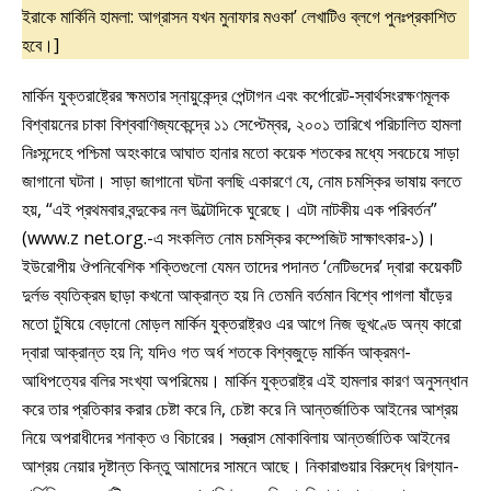
ইরাকে মার্কিনি হামলা: আগ্রাসন যখন মুনাফার মওকা’ লেখাটিও ব্লগে পুনঃপ্রকাশিত
হবে।]
মার্কিন যুক্তরাষ্ট্রের ক্ষমতার স্নায়ুকেন্দ্র পেন্টাগন এবং কর্পোরেট-স্বার্থসংরক্ষণমূলক
বিশ্বায়নের চাকা বিশ্ববাণিজ্যকেন্দ্রে ১১ সেপ্টেম্বর, ২০০১ তারিখে পরিচালিত হামলা
নিঃসন্দেহে পশ্চিমা অহংকারে আঘাত হানার মতো কয়েক শতকের মধ্যে সবচেয়ে সাড়া
জাগানো ঘটনা। সাড়া জাগানো ঘটনা বলছি একারণে যে, নোম চমস্কির ভাষায় বলতে
হয়, “এই প্রথমবার বন্দুকের নল উল্টোদিকে ঘুরেছে। এটা নাটকীয় এক পরিবর্তন”
(www.z net.org.-এ সংকলিত নোম চমস্কির কম্পেজিট সাক্ষাৎকার-১)।
ইউরোপীয় ঔপনিবেশিক শক্তিগুলো যেমন তাদের পদানত ‘নেটিভদের’ দ্বারা কয়েকটি
দুর্লভ ব্যতিক্রম ছাড়া কখনো আক্রান্ত হয় নি তেমনি বর্তমান বিশ্বে পাগলা ষাঁড়ের
মতো ঢুঁষিয়ে বেড়ানো মোড়ল মার্কিন যুক্তরাষ্ট্রও এর আগে নিজ ভূখণ্ডে অন্য কারো
দ্বারা আক্রান্ত হয় নি; যদিও গত অর্ধ শতকে বিশ্বজুড়ে মার্কিন আক্রমণ-
আধিপত্যের বলির সংখ্যা অপরিমেয়। মার্কিন যুক্তরাষ্ট্র এই হামলার কারণ অনুসন্ধান
করে তার প্রতিকার করার চেষ্টা করে নি, চেষ্টা করে নি আন্তর্জাতিক আইনের আশ্রয়
নিয়ে অপরাধীদের শনাক্ত ও বিচারের। সন্ত্রাস মোকাবিলায় আন্তর্জাতিক আইনের
আশ্রয় নেয়ার দৃষ্টান্ত কিন্তু আমাদের সামনে আছে। নিকারাগুয়ার বিরুদ্ধে রিগ্যান-