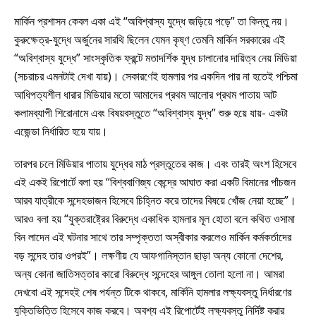
মার্কিন প্রশাসন কেবল একা এই “অবিশ্বাস্য যুদ্ধে জড়িয়ে পড়ে” তা কিন্তু নয়।
কুরুক্ষেত্র-যুদ্ধে অর্জুনের সারথি ছিলেন যেমন কৃষ্ণ তেমনি মার্কিন সরকারের এই
“অবিশ্বাস্য যুদ্ধে” সাংস্কৃতিক ফ্রন্টে মতাদর্শিক যুদ্ধ চালানোর দায়িত্ব নেয় মিডিয়া
(সচরাচর এমনটাই দেখা যায়)। সেকারণেই হামলার পর একদিন পার না হতেই পশ্চিমা
আধিপত্যশীল ধারার মিডিয়ার মতো আমাদের প্রথম আলোর প্রথম পাতায় আট
কলামব্যাপী শিরোনামে এবং বিষয়বস্তুতে “অবিশ্বাস্য যুদ্ধ” শুরু হয়ে যায়- একটা
এজেন্ডা নির্ধারিত হয়ে যায়।
তারপর চলে মিডিয়ার পাতায় যুদ্ধের মাঠ প্রস্তুতের কাজ। এবং তারই অংশ হিসেবে
এই একই রিপোর্টে বলা হয় “বিশ্ববাণিজ্য কেন্দ্রে আঘাত করা একটি বিমানের পাঁচজন
আরব যাত্রীকে সন্দেহভাজন হিসেবে চিহ্নিত করে তাদের বিষয়ে খোঁজ নেয়া হচ্ছে”।
আরও বলা হয় “যুক্তরাষ্ট্রের বিরুদ্ধে একাধিক হামলার মূল হোতা বলে কথিত ওসামা
বিন লাদেন এই ঘটনার সাথে তার সম্পৃক্ততা অস্বীকার করলেও মার্কিন কর্মকর্তাদের
বড় সন্দেহ তার ওপরই”। লক্ষণীয় যে আফগানিস্তান ছাড়া অন্য কোনো দেশের,
অন্য কোনা জাতিসত্তার কারো বিরুদ্ধে সন্দেহের আঙ্গুল তোলা হলো না। আমরা
দেখবো এই সন্দেহই শেষ পর্যন্ত টিকে থাকবে, মার্কিনি হামলার লক্ষ্যবস্তু নির্ধারণের
যুক্তিভিত্তি হিসেবে কাজ করবে। অবশ্য এই রিপোর্টেই লক্ষ্যবস্তু নির্দিষ্ট করার