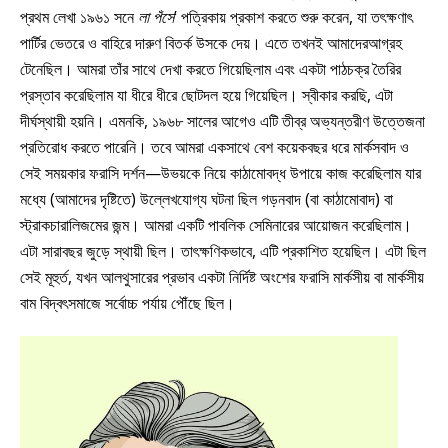
প্রথম লেখা ১৯৬১ সনে
লা পঁসে
’ পত্রিকায় প্রকাশ করতে শুরু করেন, যা তৎক্ষণাৎ
পার্টির ভেতরে ও বাহিরে দারুণ বিতর্ক উসকে দেয়। এতে তখনই আমাদেরআগ্রহ
টেনেছিল। আমরা তাঁর সাথে দেখা করতে গিয়েছিলাম এবং একটা পাঠচক্র তৈরির
প্রস্তাব করেছিলাম যা ধীরে ধীরে ছোটদল হয়ে গিয়েছিল। স্বীকার করছি, এটা
দীর্ঘস্থায়ী হয়নি। এমনকি, ১৯৬৮ সালের আগেও এটি তীব্র অভ্যন্তরীণ উত্তেজনা
প্রতিরোধ করতে পারেনি। তবে আমরা একসাথে বেশ কয়েকবছর ধরে মার্কসবাদ ও
সেই সময়কার ফরাসি দর্শন—উভয়কে নিয়ে কাঠামোবদ্ধ উপায়ে কাজ করেছিলাম যার
মধ্যে (আমাদের দৃষ্টিতে) উল্লেখযোগ্য ঘটনা ছিল গড়নবাদ (বা কাঠামোবাদ) বা
স্ট্রাকচারালিজমের জন্ম। আমরা একটি পাবলিক সেমিনারের আয়োজন করেছিলাম।
এটা সারাবছর জুড়ে স্থায়ী ছিল। তাৎক্ষণিকভাবে, এটি প্রকাশিত হয়েছিল। এটা ছিল
সেই মূহুর্ত, যখন আলথুসারের প্রভাব একটা নির্দিষ্ট অংশের ফরাসি মার্কসীয় বা মার্কসীয়
বাম বিদ্বৎসমাজে সর্বোচ্চ পর্যায় পৌঁছে ছিল।