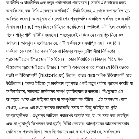
অর্থনীতি ও রাজনীতির এক নতুন পর্যালোচনা প্রয়োজন। মার্কস এই কাজের জন্য
অনর্থক নয়, বরং তিনি একেবারে অপরিহার্য—তিনি নিজেই এ থেকে রূপান্তরিত হয়ে
আবির্ভূত হবেন। আলথুসার তাঁর লেখা শেষ গ্রন্থগুলির একটিতে মার্কসবাদকে একটি
সীমাবদ্ধ (finie) তত্ত্ব হিসাবে চিহ্নিত করেছিলেন। স্পষ্টতই, এটা ছিল তৎকালীন
শব্দের শক্তিশালী নাটকীয় ব্যবহার। প্রত্যেকেই মার্কসবাদের সমাপ্তি নিয়ে কথা
বলছিল। আলথুসার বলেছিলেন যে, এটি মার্কসবাদের সমাপ্তি নয়। বরং তিনি
মার্কসবাদকে সংজ্ঞায়িত করার দিকে বা নিজস্ব অভ্যন্তরীণ সীমা নির্ধারণের
প্রয়োজনীয়তার উপর জোর দিয়েছিলেন। জোর দিয়েছিলেন নিজস্ব ঐতিহাসিক
সীমারেখার প্রয়োজনীয়তার উপরও। আপনি একভাবে বলতে পারেন যে তিনি শুরুতে
যতটা না ইতিহাসবাদী (historicist) ছিলেন, তারও চেয়ে অধিক ইতিহাসবাদী হয়ে
উঠছিলেন। আমরা ইতিমধ্যে মার্কসবাদ ব্যাখ্যার একটি নতুন পর্যায়ে প্রবেশ করেছি যা
অনিবার্যভাবে, সম্ভবত মার্ক্সবাদের সম্পূর্ণ র‍্যাডিক্যাল রূপান্তর। নিঃসন্দেহে এই
রূপান্তর থেকে এটা উত্থিত হবে যা সম্পুর্ণভাবে অপরিচিত। এই অবস্থান থেকে
দেখলে, ১৯৬০-এর মধ্য দশকের মাঝামাঝি সময়ে যা-কিছু ঘটেছিল তা খুবই
আগ্রহোদ্দীপক। শুধুমাত্র তাত্ত্বিক পরামর্শের জন্যই নয়, যা সে সময় করা হয়েছিল
এবং যা পুরোপুরি বিশ্লেষণ করা হয়নি; নির্দিষ্ট ক্ষেত্রে, আলথুসারের আত্মসমালোচনার
নেতিবাচক প্রভাব ছিল। তবে বিশেষভাবে এই কারণে হয়তো যে, মার্কসবাদের