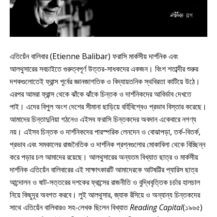
এতিয়েঁন বালিবার (Etienne Balibar) ফরাসি মার্কসীয় দার্শনিক এবং
আলথুসারের সবচাইতে গুরুত্বপূর্ণ উত্তর-সাধকদের একজন। বিংশ শতাব্দীর শুরুর
দশকগুলোতেই ফ্রান্স পূর্বের জ্ঞানজাগতিক ও বিদ্যায়তনিক স্থবিরতা কাটিয়ে উঠে।
এরপর আমরা ফ্রান্স থেকে ঝাঁকে ঝাঁকে চিন্তক ও দার্শনিকদের আবির্ভাব দেখতে
পাই। এদের বিপুল অংশ দেশের সীমানা ছাড়িয়ে বর্হিবিশ্বেও প্রভাব বিস্তার করেছে।
আমাদের চিন্তাদুনিয়া গঠনেও এইসব ফরাসি চিন্তকদের অবদান একেবারে নগণ্য
নয়। এইসব চিন্তক ও দার্শনিকদের পারস্পরিক লেনদেন ও বোঝাপড়া, তর্ক-বিতর্ক,
প্রভাব এবং সমকালের রাজনৈতিক ও দার্শনিক প্রশ্নগুলোর মোকাবিলা থেকে বিচ্ছিন্ন
করে পড়ার চল আমাদের রয়েছে। আলথুসারের অন্যতম বিখ্যাত ছাত্র ও মার্কসীয়
দার্শনিক এতিয়েঁন বালিবারের এই সাক্ষাৎকারটি আমাদেরকে আটষট্টির প্যারিস ছাত্র
আন্দোলন ও ষাট-সত্তরের দশকের ফ্রান্সের রাজনীতি ও বুদ্ধিবৃত্তিক চর্চার হালচাল
নিয়ে কিছুদূর অবগত করবে। লুই আলথুসার, জ্যাক রঁসিয়ে ও অন্যান্য চিন্তকদের
সাথে এতিয়েঁন বালিবারও সহ-লেখক ছিলেন বিখ্যাত
Reading Capital
(১৯৬৫)