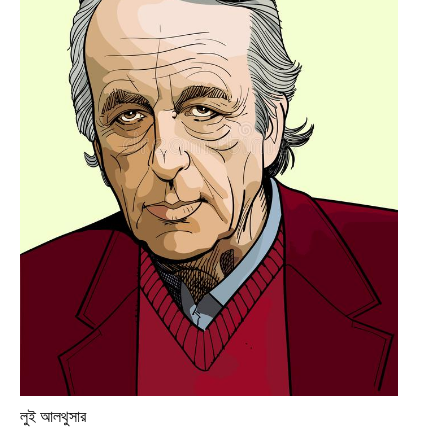
লুই আলথুসার