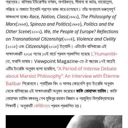
গ্রন্থের। বালিবার ইউরোপীয় বর্ণবাদ, নাগরিকত্ব, সীমানা বা বর্ডার, ভায়োলেন্স,
পরিচয় ও নাজাত ইত্যাদি প্রশ্নে কাজ করে চলেছেন। তাঁর অন্যতম গুরুত্বপূর্ণ
কাজগুলো হচ্ছেঃ
Race, Nation, Class
(১৯৯১),
The Philosophy of
Marx
(১৯৯৪),
Spinoza and Politics
(১৯৮৫),
Politics and the
Other Scene
(২০০২),
We, the People of Europe? Reflections
on Transnational Citizenship
(২০০৪),
Violence and Civility
(২০১৫) এবং
Citizenship
(২০১৫) ইত্যাদি। এতিয়েঁন বালিবারের এই
সাক্ষাৎকারটি ২০১৫ সনের ১৩ই মার্চে প্রথম প্রকাশিত হয়েছে
L’Humanité
-
তে, ফরাসি ভাষায়। Viewpoint Magazine-তে ঐ বছরের ১৭ই মার্চেই
এটির ইংরেজি অনুবাদ ছাপা হয়েছিল,
“A Period of Intense Debate
about Marxist Philosophy”: An Interview with Étienne
Balibar
শিরোনামে। প্যাট্রিক কিং ও সালার মোহনেশি কৃত ইংরেজি অনুবাদ
থেকে বালিবারের এই সাক্ষাৎকারটি অনুবাদ করেছেন
কাফি মোহাম্মদ তামিম
। কাফি
মোহাম্মদ তামিম বঙ্গবন্ধু শেখ মুজিবুর রহমান বিজ্ঞান ও প্রযুক্তি বিশ্ববিদ্যালয়ের
শিক্ষার্থী। অনুবাদটি
বোধিচিত্তে
প্রথম প্রকাশিত হয়।