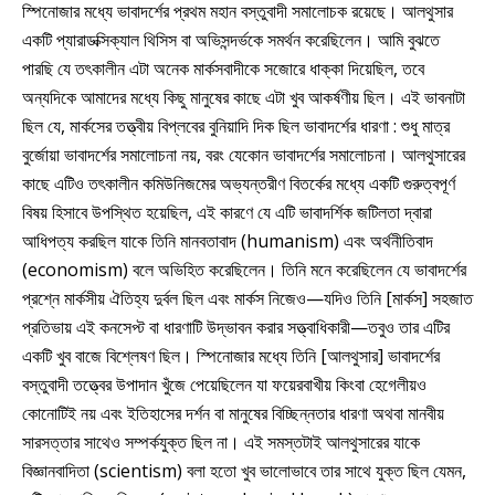
স্পিনোজার মধ্যে ভাবাদর্শের প্রথম মহান বস্তুবাদী সমালোচক রয়েছে। আলথুসার
একটি প্যারাডক্সিক্যাল থিসিস বা অভিসন্দর্ভকে সমর্থন করেছিলেন। আমি বুঝতে
পারছি যে তৎকালীন এটা অনেক মার্কসবাদীকে সজোরে ধাক্কা দিয়েছিল, তবে
অন্যদিকে আমাদের মধ্যে কিছু মানুষের কাছে এটা খুব আকর্ষণীয় ছিল। এই ভাবনাটা
ছিল যে, মার্কসের তত্ত্বীয় বিপ্লবের বুনিয়াদি দিক ছিল ভাবাদর্শের ধারণা : শুধু মাত্র
বুর্জোয়া ভাবাদর্শের সমালোচনা নয়, বরং যেকোন ভাবাদর্শের সমালোচনা। আলথুসারের
কাছে এটিও তৎকালীন কমিউনিজমের অভ্যন্তরীণ বিতর্কের মধ্যে একটি গুরুত্বপূর্ণ
বিষয় হিসাবে উপস্থিত হয়েছিল, এই কারণে যে এটি ভাবাদর্শিক জটিলতা দ্বারা
আধিপত্য করছিল যাকে তিনি মানবতাবাদ (humanism) এবং অর্থনীতিবাদ
(economism) বলে অভিহিত করেছিলেন। তিনি মনে করেছিলেন যে ভাবাদর্শের
প্রশ্নে মার্কসীয় ঐতিহ্য দুর্বল ছিল এবং মার্কস নিজেও—যদিও তিনি [মার্কস] সহজাত
প্রতিভায় এই কনসেপ্ট বা ধারণাটি উদ্ভাবন করার সত্ত্বাধিকারী—তবুও তার এটির
একটি খুব বাজে বিশ্লেষণ ছিল। স্পিনোজার মধ্যে তিনি [আলথুসার] ভাবাদর্শের
বস্তুবাদী তত্ত্বের উপাদান খুঁজে পেয়েছিলেন যা ফয়েরবাখীয় কিংবা হেগেলীয়ও
কোনোটিই নয় এবং ইতিহাসের দর্শন বা মানুষের বিচ্ছিন্নতার ধারণা অথবা মানবীয়
সারসত্তার সাথেও সম্পর্কযুক্ত ছিল না। এই সমস্তটাই আলথুসারের যাকে
বিজ্ঞানবাদিতা (scientism) বলা হতো খুব ভালোভাবে তার সাথে যুক্ত ছিল যেমন,