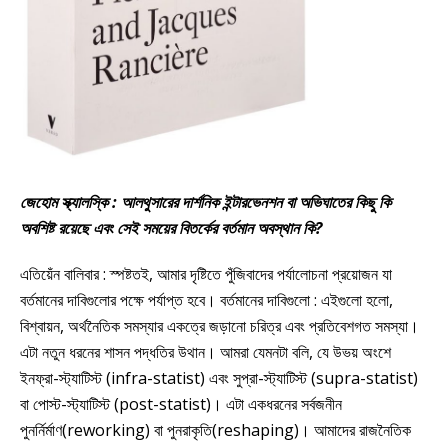
জেহোম স্ক্যালস্কি : আলথুসারের দার্শনিক ইন্টারভেনশন বা অভিঘাতের কিছু কি
অবশিষ্ট রয়েছে এবং সেই সময়ের বিতর্কের বর্তমান অবস্থান কি?
এতিয়েঁন বালিবার : স্পষ্টতই, আমার দৃষ্টিতে পুঁজিবাদের পর্যালোচনা প্রয়োজন যা
বর্তমানের দাবিগুলোর পক্ষে পর্যাপ্ত হবে। বর্তমানের দাবিগুলো : এইগুলো হলো,
বিশ্বায়ন, অর্থনৈতিক সমস্যার একত্রে জড়ানো চরিত্র এবং প্রতিবেশগত সমস্যা।
এটা নতুন ধরনের শাসন পদ্ধতির উথান। আমরা যেমনটা বলি, যে উভয় অংশে
ইনফ্রা-স্ট্যাটিস্ট (infra-statist) এবং সুপ্রা-স্ট্যাটিস্ট (supra-statist)
বা পোস্ট-স্ট্যাটিস্ট (post-statist)। এটা একধরনের সর্বজনীন
পুনর্নির্মাণ(reworking) বা পুনরাকৃতি(reshaping)। আমাদের রাজনৈতিক