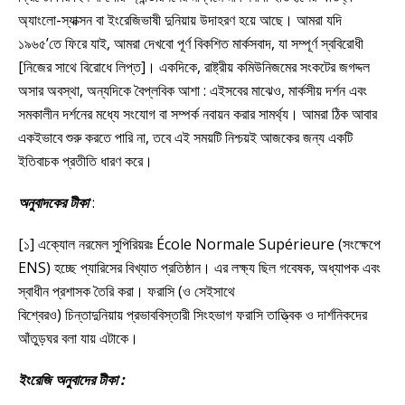
অ্যাংলো-স্যাক্সন বা ইংরেজিভাষী দুনিয়ায় উদাহরণ হয়ে আছে। আমরা যদি
১৯৬৫’তে ফিরে যাই, আমরা দেখবো পূর্ণ বিকশিত মার্কসবাদ, যা সম্পূর্ণ স্ববিরোধী
[নিজের সাথে বিরোধে লিপ্ত]। একদিকে, রাষ্ট্রীয় কমিউনিজমের সংকটের জগদ্দল
অসার অবস্থা, অন্যদিকে বৈপ্লবিক আশা : এইসবের মাঝেও, মার্কসীয় দর্শন এবং
সমকালীন দর্শনের মধ্যে সংযোগ বা সম্পর্ক নবায়ন করার সামর্থ্য। আমরা ঠিক আবার
একইভাবে শুরু করতে পারি না, তবে এই সময়টি নিশ্চয়ই আজকের জন্য একটি
ইতিবাচক প্রতীতি ধারণ করে।
অনুবাদকের টীকা
:
[১] এক্যোল নরমেল সুপিরিয়রঃ École Normale Supérieure (সংক্ষেপে
ENS) হচ্ছে প্যারিসের বিখ্যাত প্রতিষ্ঠান। এর লক্ষ্য ছিল গবেষক, অধ্যাপক এবং
স্বাধীন প্রশাসক তৈরি করা। ফরাসি (ও সেইসাথে
বিশ্বেরও) চিন্তাদুনিয়ায় প্রভাববিস্তারী সিংহভাগ ফরাসি তাত্ত্বিক ও দার্শনিকদের
আঁতুড়ঘর বলা যায় এটাকে।
ইংরেজি অনুবাদের টীকা :