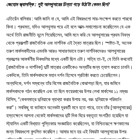
জেহোম স্ক্যালস্কি : লুই আলথুসারের চিন্তা গড়ে উঠা’টা কেমন ছিল?
এতিয়েঁন বালিবার : আমি জানি না যে, আমি এই বিষয়গুলো সার-সংক্ষেপ করতে পারবো
কিনা। প্রথমত, যদিও আলথুসার পরে এই বলে আত্ম-সমালোচনা করেছিলেন যে এক
অর্থে তিনি রাজনীতি ভুলে গিয়েছিলেন, আমি মনে করি যে আলথুসারের প্রথম নিবন্ধ
থেকে প্রকল্পটি রাজনৈতিক এবং দার্শনিক এই দ্বৈত মাত্রার ছিল। স্পষ্টত-ই, অনেক
তরুণ মার্কসবাদীদের এমনকি আরও সাধারণভাবে তরুণ দার্শনিকদেরও আলথুসারের
প্রকল্পের আকর্ষণীয় দিকগুলির মধ্যে একটি ছিল এটা। সত্যি তা-ই, যে তিনি কখনোই
[রাজনৈতিক ও দার্শনিক] দুটি মাত্রার একটিকেও অন্যটির জন্য ত্যাগ করতে চাননি।
একদিকে, তিনি মার্কসবাদকে মহান দর্শন হিসেবে প্রতিষ্ঠা করতে চেয়েছিলেন।
অন্যদিকে, দর্শন সম্বন্ধে তাঁর বিশেষ রাজনৈতিক বোঝাপড়া ছিল, যার জমিনে
মার্কসবাদকে গঠন করেছিল এবং তা ছিল ফয়েরবাখের উপর লেখা মার্কসের ১১ নম্বর
থিসিস, “কেবলমাত্র দুনিয়াকে ব্যাখ্যা করার উপায় নয়, বরং দুনিয়াকে পরিবর্তন
করা”। সবকিছু যা বর্তমানে অনেকটা দূরবর্তী মনে হতে পারে, তবে তাঁর [আলথুসারের]
হস্তক্ষেপে আপনা থেকেই মার্কসবাদের দুটি দিক ঘিরে বক্তৃতা সংগঠিত হয়েছিল যা
স্ট্যালিন একটি বিখ্যাত পুস্তিকায় সংজ্ঞায়িত করেছিলেন, যা নিশ্চিতরূপে ক্ষণকালের
জন্য বিষয়গুলো কুৎসিত করেছিল। আমার মনে হয় এই বিষয়টা আলথুসারের উপর