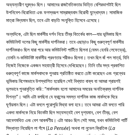
অভ্যন্তরীণ দ্বন্দ্বও ছিল। আমাদের রাজনৈতিকতার ভিত্তি বেশিরভাগটাই ছিল
উপনিবেশ-বিরোধিতা এবং ফলস্বরূপ সাম্রাজ্যবাদ বিরোধী যুদ্ধোদ্যম। সামাজিক
মাত্রা বিদ্যমান ছিল, তবে এটা বাড়তি সংযুক্তি হিসেবে এসেছে।
অন্যদিকে, এটা ছিল মার্কসীয় দর্শন নিয়ে তীব্র বিতর্কের কাল—যার ভূমিকায় ছিল
কমিউনিস্ট দলের কিছু মার্কসীয় দার্শনিকরা। তবে এছাড়াও কিছু গুরুত্বপূর্ণ মার্কসীয়
দার্শনিকরাও ছিল যারা পরে আর কমিউনিস্ট পার্টিতে ছিলনা (যেমন হেনরি লেফেভ্রে),
তেমনি ন-কমিউনিষ্ট মার্কসীয় প্রবণতার শরীকও ছিলনা। তখন ছিল জঁ পল সার্ত্র, যিনি
নিজেই নিজেকে একজন সহযাত্রী হিসেবে দেখিয়েছেন। তিনি তাঁর সদ্য প্রকাশিত
গুরুত্বপূর্ণ কাজে মার্কসবাদকে পুনরায় প্রতিষ্ঠিত করতে চেষ্টা করেছেন এবং গ্রন্থের
ভূমিকায় বিশেষভাবে উপস্থাপিত হয়েছিল সেই বিখ্যাত বাক্য যা আমরা প্রায়শই
ভূলভাবে পুনরাবৃত্তি করি : “মার্কসবাদ হলো আমাদের সময়ের অনতিক্রম্য দার্শনিক
দিগন্ত”। আমি এটা বলছিনা যে ফ্রান্সের সমস্ত দার্শনিক কাজ মার্কসকে ঘিরে
ঘূর্ণায়মান ছিল। এটা বললে পুরোপুরি মিথ্যা বলা হবে। তবে আমরা এটা বলতে পারি
একদা মার্কসকে নিয়ে বিতর্কটা ছিল সত্যসত্যই বেশ দৃশ্যমান, বেশ তীব্র, বেশ
আবেগমথিত এবং বেশ আকর্ষণীয়। এটা আরও ছিল সেই সময়, যখন কমিউনিস্ট পার্টি
সিদ্ধান্ত নিয়েছিল লা পঁসে (
La Pensée
) অথবা লা নুভেল ক্রিতিক (
La