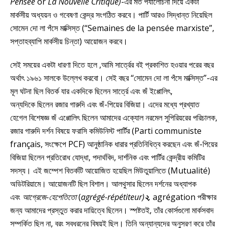
Pensée
or
La Nouvelle Critique)
-এর মত পর্যালোচনা দিয়ে একটা
মার্কসীয় অধ্যয়ন ও গবেষণা কেন্দ্র সংগঠিত করবে। পার্টি আরও সিদ্ধান্ত নিয়েছিল
সোমেন দো লা পঁসে মাক্সিস্ত (“Semaines de la pensée marxiste”,
সপ্তাহব্যাপি মার্কসীয় চিন্তা) আয়োজন করবে।
সেই সময়ের একটা ধারণা দিতে হলে ,আমি সার্ত্রের বই প্রকাশিত হওয়ার পরের বছর
অর্থাৎ ১৯৬১ সালকে উল্লেখ করবো। সেই বছর “সোমেন দো লা পঁসে মাক্সিস্ত”-এর
মূল ঘটনা ছিল বিতর্ক যার একদিকে ছিলেন সার্ত্রে এবং জঁ ইপ্পোলিৎ,
অন্যদিকে ছিলেন রজার গারুদি এবং জঁ-পিয়ের বিজিয়া। এদের মধ্যে প্রখ্যাত
হেগেল বিশেষজ্ঞ জঁ এপ্পোলিৎ ছিলেন আমাদের এক্যোল নরমেল সুপিরিয়রের পরিচালক,
রজার গারুদি দর্শন বিষয়ে ফরাসি কমিউনিস্ট পার্টির (Parti communiste
français, সংক্ষেপে PCF) আনুষ্ঠানিক ধারার প্রতিনিধিত্ব করছেন এবং জঁ-পিয়ের
বিজিয়া ছিলেন প্রতিরোধ যোদ্ধা, পদার্থবিদ, দার্শনিক এবং পার্টির কেন্দ্রীয় কমিটির
সদস্য। এই জম্পেশ বিতর্কটি আয়োজিত হয়েছিল মিউতুয়ালিতে (Mutualité)
অডিটরিয়ামে। আয়োজনটি ছিল বিশাল। আলথুসার ছিলেন দর্শনের অধ্যাপক
এবং
আগ্রেজে-হেপেতিতো
(
agrégé-répétiteur)
২
,
agrégation পরীক্ষার
জন্য আমাদের প্রস্তুত করার দায়িত্বে ছিলেন। স্পষ্টতই, তাঁর কোর্সগুলো মার্কসবাদ
সম্পর্কিত ছিল না, বরং সবধরনের বিষয়ই ছিল। তিনি অন্যান্যদের অনুসরণ করে তাঁর