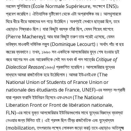
নরমেল সুপিরিয়রে (École Normale Supérieure, সংক্ষেপে ENS)১
প্রবেশ করেছিল। ঐতিহাসিক দৃষ্টিকোণ থেকে এটা অপ্রাসঙ্গিক নয়। আলথুসারকে
ঘিরে ধীরে ধীরে আমাদের দল গড়ে উঠেছিল। অবশ্যই সেখানে ছাত্ররা ছিল, তবে
এছাড়াও শিষ্যরাও ছিল। যারা কিছুটা বয়স্ক তাঁরা ছিল, যেমন পিয়েহ মাশেহে
(Pierre Macherey); আর যারা কিছুটা তরুণ তার পরেই এসেছে, যেমন
ভবিষ্যৎ মাওবাদী দমিনিক লক্যু (Dominique Lecourt)। অর্থাৎ পাঁচ বা ছয়
বছরের ব্যবধানে। তখন, ১৯৬০ সন একদিকে আলজেরিয়ার যুদ্ধ শেষ হওয়ার দুই
বছর আগের সন এবং আরেকদিকে সেই সন যখন জঁ পল সার্ত্রের
Critique of
Dialectical Reason(১৯৬০)
প্রকাশিত হয়েছিল। আলজেরিয়ার যুদ্ধের
মাধ্যমে আমরা রাজনৈতিক হয়ে উঠেছিলাম। আমরা ইউএনইএফ (The
National Union of Students of France Union or
nationale des étudiants de France, UNEF)-এর সমস্ত সংগ্রামী
যারা প্রথম ফরাসি ইউনিয়ন হিসেবে এফএলএন (The National
Liberation Front or Front de libération nationale,
FLN)-এর সাথে যুক্ত আলজেরিয়ার ইউনিয়নগুলোর সাথে যুদ্ধের বিরুদ্ধে ব্যবস্থা
নেওয়ার জন্য মিলিত হই। এই প্রসঙ্গ ছিল তীব্র রাজনৈতিক এবং যুদ্ধোদ্যম
(mobilization, তৎপরতার লক্ষ্যে লোকবল জড়ো করা) তবে এছাড়াও অতিসূক্ষ্ম