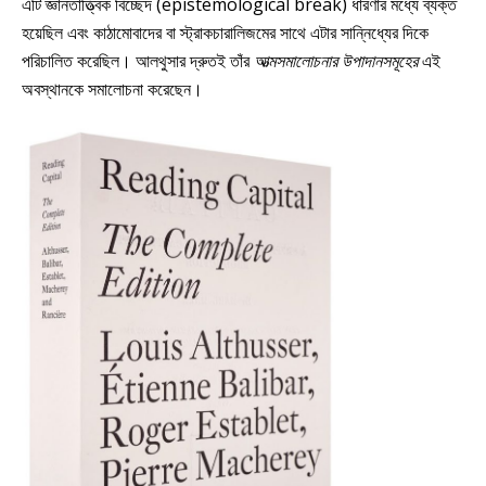
এটি জ্ঞানতাত্ত্বিক বিচ্ছেদ (epistemological break) ধারণার মধ্যে ব্যক্ত
হয়েছিল এবং কাঠামোবাদের বা স্ট্রাকচারালিজমের সাথে এটার সান্নিধ্যের দিকে
পরিচালিত করেছিল। আলথুসার দ্রুতই তাঁর
আত্মসমালোচনার উপাদানসমূহের
এই
অবস্থানকে সমালোচনা করেছেন।