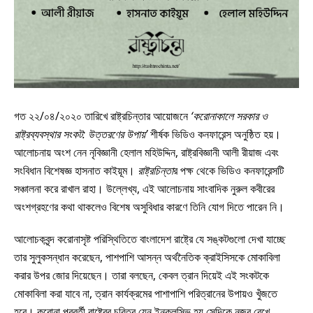
গত ২২/০৪/২০২০ তারিখে রাষ্ট্রচিন্তার আয়োজনে
‘করোনাকালে সরকার ও
রাষ্ট্রব্যবস্থার সংকট: উত্তরণের উপায়’
শীর্ষক ভিডিও কনফারেন্স অনুষ্ঠিত হয়।
আলোচনায় অংশ নেন নৃবিজ্ঞানী হেলাল মহিউদ্দিন, রাষ্ট্রবিজ্ঞানী আলী রীয়াজ এবং
সংবিধান বিশেষজ্ঞ হাসনাত কাইয়ূম।
রাষ্ট্রচিন্তা
র পক্ষ থেকে ভিডিও কনফারেন্সটি
সঞ্চালনা করে রাখাল রাহা। উল্লেখ্য, এই আলোচনায় সাংবাদিক নুরুল কবীরের
অংশগ্রহণের কথা থাকলেও বিশেষ অসুবিধার কারণে তিনি যোগ দিতে পারেন নি।
আলোচকবৃন্দ করোনাসৃষ্ট পরিস্থিতিতে বাংলাদেশ রাষ্ট্রে যে সঙ্কটগুলো দেখা যাচ্ছে
তার সুলুকসন্ধান করেছেন, পাশপাশি আসন্ন অর্থনৈতিক ক্রাইসিসকে মোকাবিলা
করার উপর জোর দিয়েছেন। তারা বলছেন, কেবল ত্রান দিয়েই এই সংকটকে
মোকাবিলা করা যাবে না, ত্রান কার্যক্রমের পাশাপাশি পরিত্রানের উপায়ও খুঁজতে
হবে। করোনা পরবর্তী রাষ্ট্রের চরিত্র যেন ইনক্লুসিভ হয় সেদিকে নজর রেখে