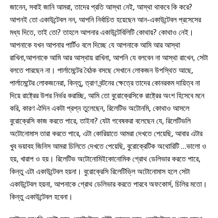
জানেন, সবাই জানি আমরা, তাদের প্রতি আস্থা নেই, আস্থা থাকবে কি করে?
আপনই তো একাউন্টেবল নন, আপনি নির্বাচিত হয়েছেন আন-একাউন্টেবল প্রসেসের
মধ্য দিতে, তাই তো? তাহলে আপনার একাউন্টেবিলিটি কোথায়? কোথাও নেই।
আপনাকে যখন আপনার পার্টিও বলে দিচ্ছে যে আপনাকে আমি আর আস্থা
রাখিনা,আপনাকে আমি আর আস্থায় রাখিনা, আপনি যে বলবেন না আস্থা রাখেন, সেটা
বলতে পারছেন না। পার্লামেন্টের বৈঠক বসছে সেখানে লোকজন উপস্থিত আছে,
পার্লামেন্টের লোকজনেরা, কিন্তু, ত্রাণ বন্টনের ক্ষেত্রে তাদের কোনরকম দায়িত্ব না
দিয়ে রাষ্ট্রের উপর নির্ভর করাচ্ছি, আমি তো বুরোক্রেসিকে রাষ্ট্রের অংশ হিসেবে মনে
করি, কারণ ঐদিন একটা প্রশ্ন তুলেছেন, রিলেটিভ অটোনমি, কোথাও আসলে
বুরোক্রেসি কাজ করতে পারে, তাইনা? যেটা গবেষকরা বলেছেন যে, রিলেটিভলি
অটোনোমাস তারা করতে পারে, এটা কোরিয়াতে আমরা দেখতে পেয়েছি, আবার এটার
খুব ভয়াবহ জিনিস আমরা চিলিতে দেখতে পেয়েছি, বুরোক্রেটিক অথোরিটি …ভালো ও
হয়, খারাপ ও হয়। রিলেটিভ অটোনোমিইকোনোমিক গ্রোথ ডেলিভার করতে পারে,
কিন্তু এটা একাউন্টেবল হয়না। বুরোক্রেসি রিলেটিভ্লি অটোনোমাস হলে সেটা
একাউন্টেবল হয়না, আপনাকে গ্রোথ ডেলিভার করতে পারবে অফকোর্স, চিলির মতো।
কিন্তু একাউন্টেবল হবেনা।