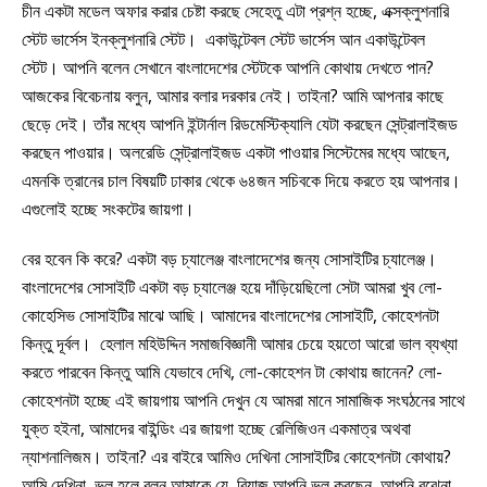
চীন একটা মডেল অফার করার চেষ্টা করছে সেহেতু এটা প্রশ্ন হচ্ছে, এক্সক্লুশনারি
স্টেট ভার্সেস ইনক্লুশনারি স্টেট। একাউন্টেবল স্টেট ভার্সেস আন একাউন্টেবল
স্টেট। আপনি বলেন সেখানে বাংলাদেশের স্টেটকে আপনি কোথায় দেখতে পান?
আজকের বিবেচনায় বলুন, আমার বলার দরকার নেই। তাইনা? আমি আপনার কাছে
ছেড়ে দেই। তাঁর মধ্যে আপনি ইন্টার্নাল রিডমেস্টিক্যালি যেটা করছেন সেন্ট্রালাইজড
করছেন পাওয়ার। অলরেডি সেন্ট্রালাইজড একটা পাওয়ার সিস্টেমের মধ্যে আছেন,
এমনকি ত্রানের চাল বিষয়টি ঢাকার থেকে ৬৪জন সচিবকে দিয়ে করতে হয় আপনার।
এগুলোই হচ্ছে সংকটের জায়গা।
বের হবেন কি করে? একটা বড় চ্যালেঞ্জ বাংলাদেশের জন্য সোসাইটির চ্যালেঞ্জ।
বাংলাদেশের সোসাইটি একটা বড় চ্যালেঞ্জ হয়ে দাঁড়িয়েছিলো সেটা আমরা খুব লো-
কোহেসিভ সোসাইটির মাঝে আছি। আমাদের বাংলাদেশের সোসাইটি, কোহেশনটা
কিন্তু দূর্বল। হেলাল মহিউদ্দিন সমাজবিজ্ঞানী আমার চেয়ে হয়তো আরো ভাল ব্যখ্যা
করতে পারবেন কিন্তু আমি যেভাবে দেখি, লো-কোহেশন টা কোথায় জানেন? লো-
কোহেশনটা হচ্ছে এই জায়গায় আপনি দেখুন যে আমরা মানে সামাজিক সংঘঠনের সাথে
যুক্ত হইনা, আমাদের বাইন্ডিং এর জায়গা হচ্ছে রেলিজিওন একমাত্র অথবা
ন্যাশনালিজম। তাইনা? এর বাইরে আমিও দেখিনা সোসাইটির কোহেশনটা কোথায়?
আমি দেখিনা, ভুল হলে বলুন আমাকে যে রিয়াজ আপনি ভুল করছেন, আপনি বুঝেনা