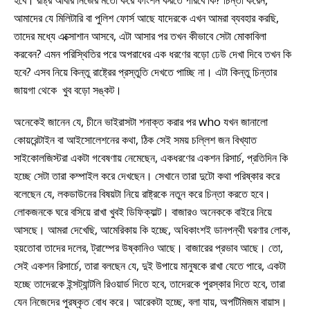
আমাদের যে মিলিটারি বা পুলিশ ফোর্স আছে যাদেরকে এখন আমরা ব্যবহার করছি,
তাদের মধ্যে এক্সোশান আসবে, এটা আসার পর তখন কীভাবে সেটা মোকাবিলা
করবেন? এমন পরিস্থিতির পরে অপরাধের এক ধরণের বড়ো ঢেউ দেখা দিবে তখন কি
হবে? এসব নিয়ে কিন্তু রাষ্ট্রের প্রস্তুতি দেখতে পাচ্ছি না। এটা কিন্তু চিন্তার
জায়গা থেকে খুব বড়ো সঙ্কট।
অনেকেই জানেন যে, চীনে ভাইরাসটা শনাক্ত করার পর who যখন জানালো
কোয়রেন্টাইন বা আইসোলেশনের কথা, ঠিক সেই সময় চল্লিশ জন বিখ্যাত
সাইকোলজিস্টরা একটা গবেষণায় নেমেছেন, একধরণের একশন রিসার্চ, প্রতিদিন কি
হচ্ছে সেটা তারা কম্পাইল করে দেখছেন। সেখানে তারা দুটো কথা পরিষ্কার করে
বলেছেন যে, লকডাউনের বিষয়টা নিয়ে রাষ্ট্রকে নতুন করে চিন্তা করতে হবে।
লোকজনকে ঘরে বসিয়ে রাখা খুবই ডিফিক্যাল্ট। বাজারও অনেককে বাইরে নিয়ে
আসছে। আমরা দেখেছি, আমেরিকায় কি হচ্ছে, অধিকাংশই ডানপন্থী ঘরণার লোক,
হয়তোবা তাদের দলের, ট্রাম্পের উষ্কানিও আছে। বাজারের প্রভাব আছে। তো,
সেই একশন রিসার্চে, তারা বলছেন যে, দুই উপায়ে মানুষকে রাখা যেতে পারে, একটা
হচ্ছে তাদেরকে ইন্সট্যান্টলি রিওয়ার্ড দিতে হবে, তাদেরকে পুরস্কার দিতে হবে, তারা
যেন নিজেদের পুরষ্কৃত বোধ করে। আরেকটা হচ্ছে, বলা যায়, অপটিমিজম বায়াস।