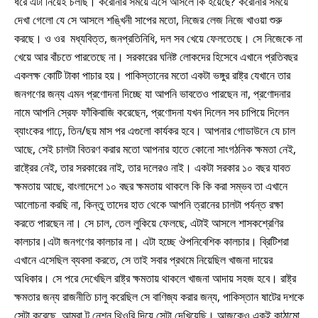
ধরে এটা নিয়েই চলছি। করোনার সময়ে এসে আসলে কি হয়েছে? করোনার সময়ে
দেখা গেলো যে সে আসলে শঙ্খিনী সাপের মতো, নিজের লেজ নিজে খাওয়া শুরু
করছে। ও ওর মধ্যবিত্ত, জনপ্রতিনিধি, দল সব খেয়ে ফেলতেছে। সে নিজেকে না
খেয়ে আর বাঁচতে পারতেছে না। সরকারের ঘনিষ্ট লোকদের হিসেবে এখানে প্রতিবছর
একলক্ষ কোটি টাকা পাচার হয়। পাকিস্তানের মতো একটা ভঙ্গুর রাষ্ট্র যেখানে তার
জনগণের জন্য এমন প্রণোদনা দিচ্ছে যা আপনি ভাবতেও পারছেন না, প্রণোদনার
নামে আপনি স্রেফ ফাঁকিবাজি করেছেন, প্রণোদনা যখন দিলেন সব চাপিয়ে দিলেন
ব্যাংকের গাঢ়ে, তিন/ছয় মাস পর এগুলো কার্যকর হবে। আপনার গোডাউনে যে চাল
আছে, সেই চালটা বিতরণ করার মতো আপনার হাতে কোনো সাংগঠনিক ক্ষমতা নেই,
রাষ্ট্রের নেই, তার সরকারের নাই, তার দলেরও নাই। একটা সরকার ১০ বছর যাবত
ক্ষমতায় আছে, বাংলাদেশে ১০ বছর ক্ষমতায় থাকলে কি কি করা সম্ভব তা এখানে
আলোচনা করছি না, কিন্তু তাদের হাত থেকে আপনি ত্রানের চালটা পর্যন্ত রক্ষা
করতে পারছেন না। সে চাল, তেল লুকিয়ে ফেলছে, এটাই আসলে শাসকশ্রেণির
কালচার।এটা জনগণের কালচার না। এটা হচ্ছে ঔপনিবেশিক কালচার। ব্রিটিশরা
এখানে এসেছিল ব্যবসা করতে, সে তাই সবার প্রথমে নিয়েছিল খাজনা দায়ের
অধিকার। সে পরে দেখেছিল রাষ্ট্র ক্ষমতায় থাকলে খাজনা আদায় সহজ হবে। রাষ্ট্র
ক্ষমতার জন্য রাজনীতি চালু করেছিল সে বাণিজ্য করার জন্য, পাকিস্তান ষাটের দশকে
সেটা করেছে, আমরা টু নেশন থিওরি দিয়ে সেটা দেখিয়েছি। আজকেও একই কাঠামো