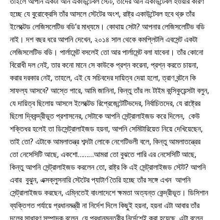
তাইলে আপনি একটা আন একাউন্টেবল স্টেট, তাদের আন একাউন্টেবল হওয়ার কারণ
হচ্ছে যে বুরোক্রেসি তাঁর আসলে স্টেটের অংশ, রাষ্ট্র একাউন্টেবল হবে থ্রু তাঁর
ইলেক্টেড লেজিসলেটিভ বডি’র মাধ্যমে। কোথায় সেটা? আপনার লেজিসলেটিভ বডি
নাই। দশ বছর ধরে আপনি দেখেন, ২০১৪ সাল থেকে কমপ্লিটলি এবসেন্ট একটা
লেজিসলেটিভ বডি। পার্লামেন্ট বসলেই তো আর পার্লামেন্ট বলা যাবেনা। তাঁর কোনো
বিরোধী দল নেই, তার কনো মানে সে কাউকে প্রশ্ন করেনা, প্রশ্ন করতে চায়না,
করার দরকার নেই, তাহলে, এই যে সচিবদের দায়িত্ব দেয়া হলো, ত্রাণ বন্টনে কি
সাফল্য আসবে? আস্তে পারে, আমি জানিনা, কিন্তু তাঁর লং টাইম কন্সিকুয়েন্সটা বলুন,
যে দায়িত্ব ছিলোয় আসলে ইলেক্টেড রিপ্রেজেন্টেটিভদের, নির্বাচিতদের, যে রাষ্ট্রের
ছিলো দ্বিকন্দ্রীভূত প্রশাসনের, সেটাকে আপনি সেন্ট্রালাইজড করে দিলেন, কেউ
শক্তিধর হলেই তা ডিসেন্ট্রালাইজড হয়না, আপনি সেমিটারিয়েত নিয়ে দেখিয়েছেন,
তাই তো? এটাকে আমলাতন্ত্র শব্দটা লোকে নেগেটিভলী বলে, কিন্তু আমলাতন্ত্রের
তো নেসেসিটি আছে, একশো………আমরা তো বুঝতে পারি এর নেসেসিটি আছে,
কিন্তু আপনি সেন্ট্রালাইজড করলেন তো, রাষ্ট্র কি এই সেন্ট্রালাইজড স্টেট? আপনি
এবার বুঝুন, এক্সক্লুসনারি স্টেটের প্যাটার্ণ তৈরি হচ্ছে তাঁর সঙ্গে এখন আপনি
সেন্ট্রালাইজড করছেন, এম্নিতেই বাংলাদেশে ক্ষমতা অত্যন্ত কেন্দ্রীভূত। ডিসিশান
ব্যক্তিগত পর্যায়ে প্রধানমন্ত্রী না নির্দেশ দিলে কিছুই হয়না, হয়না এটা আবার তাঁর
দলের সাধারণ সম্পাদক বলেন, যে প্রধানম্নত্রীর নির্দেশেই করা হয়েছে, এটা বলেন,