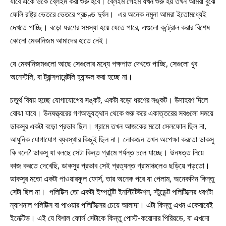
যাবে একে ওকে ব্লেইম করা শুরু হবে। ব্লেইম গেইম যখন শুরু হয় তখন আমরা বুঝে
ফেলি রাষ্ট্র ভেতরে ভেতরে প্রচণ্ড দুর্বল। এর অনেক নমুনা আমরা ইতোমধ্যেই
দেখতে পাচ্ছি। বড়ো ধরণের সমস্যা হয়ে যেতে পারে, এগুলো কন্ট্রোল করার বিশেষ
কোনো মেকানিজম আমাদের হাতে নেই।
যে মেকানিজমগুলো আছে সেগুলোর মধ্যে পক্ষপাত দেখতে পাচ্ছি, সেগুলো খুব
অনেস্টলি, বা ট্রান্সপারেন্টলি হ্যান্ডল করা হচ্ছে না।
চতুর্থ বিষয় হচ্ছে যোগাযোগের সঙ্কট, একটা বড়ো ধরণের সঙ্কট। উদাহরণ দিলে
বোঝা যাবে। উনষত্ত্বরের গণঅভ্যুত্থান থেকে শুরু করে একাত্তরের সবগুলো সময়ে
ডাকসুর একটা বড়ো প্রভাব ছিল। গ্রামে তখন আজকের মতো সেলফোন ছিল না,
আধুনিক যোগাযোগ ব্যবস্থার কিছুই ছিল না। লোকজন তখন অপেক্ষা করতো ডাকসু
কি বলে? ডাকসু যা বলছে সেটা কিন্ত গ্রামে পর্যন্ত চলে যাচ্ছে। উনষত্ত নিয়ে
কাজ করতে দেখেছি, ডাকসুর প্রভাব সেই প্রত্যন্ত গ্রামাঞ্চলেও ছড়িয়ে পড়তো।
ডাকসুর মতো একটা পাওয়ারফুল ফোর্স, তার অনেক পরে যা পেলাম, অনেকদিন কিন্তু
সেটা ছিল না। পলিটিক্স তো একটা ইম্পর্টেন্ট ইনস্টিটিউশন, স্টুডেন্ট পলিটিক্সের ধরণটা
ন্যাশনাল পলিটিক্স বা পাওয়ার পলিটিক্সের চেয়ে আলাদা। এটা কিন্তু এখন একেবারেই
ইনেক্টিভ। এই যে বিশাল ফোর্স সেটাকে কিন্তু পোস্ট-করোনার পিরিয়ডে, বা এখনো