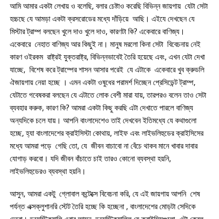
আমি আমার একটা লেখায় ও বলেছি, বলার চেষ্টাও করেছি বিভিন্ন জায়গায় যেটা সেটা
হচ্চছে যে আমড়া একটা ক্রসরোডের মধ্যে দাঁড়িয়ে আছি। এইযে দেখছেন যে
মিস্টার ট্রাম্প বলছেন খুলে দাও খুলে দাও, কারণটা কি? একেবারে বাণিজ্য।
একেবারে নেহাত বাণিজ্য আর কিছুই না। মানুষ মরলো কিনা সেটা বিবেচনায় নেই
কারণ ওইরকম রাষ্ট্রই যুক্তরাষ্ট্র, বিভিন্নভাবেই তৈরি হয়েছে এবং, এখন যেটা দেখা
যাচ্ছে, বিশেষ করে ট্রাম্পের শাসন আসার পরেই যে এটাকে একেবারে খুব ক্রুডলি
ঐজায়গায় নেয়া হচ্ছে । এমন একটা ওষুধের পরামর্শ দিচ্ছেন প্রেসিডেন্ট ট্রাম্প,
যেটাতে গবেষকরা বলছেন যে এটাতে লোক বেশী মারা যায়, তারপরও বলেন তাও সেটা
ব্যবহার করুক, কারণ কি? আমরা একটা কিছু করছি এটা দেখাতে পারলে বাণিজ্য
অন্যদিকে চলে যায়। আপনি বাংলাদেশেও তাই দেখবেন ইতিমধ্যে যে কথাগুলো
হচ্ছে, হ্যা বাংলাদেশের ক্রাইসিস্টা কোথায়, লাইফ এবং লাইভলিহুডের ক্রাইসিসের
মধ্যে আমরা পড়ে গেছি তো, যে জীবন বাচাবো না বেঁচে থাকব মানে খাবার দাবার
যোগাড় করবো। যদি জীবন বাঁচাতে চাই তারও কোনো ব্যবস্থা হয়নি,
লাইভলিহুডেরও ব্যবস্থা হয়নি।
আসুন, আমরা একটু গ্লোবাল কন্টেক্সে বিবেচনা করি, যে এই জায়গায় আপনি শেষ
পর্যন্ত এক্সক্লুশানরি স্টেট তৈরি হচ্ছে কি হচ্ছেনা , বাংলাদেশের মোড়টা সেদিকে
দেবো। ডমেস্টিক্যালি এবার আসুন, ডমেস্টিক্যাল্লি যে ক্রাইসিসগুলো, এটা কেবল