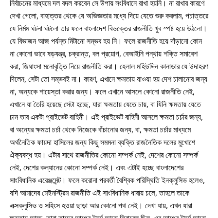
নির্বাচনের মাধ্যমে দল বদল করবেন সে উপায় সংবিধানে রাখা হয়নি। না রাখার কারণে
দেখা গেলো, বাহাত্তর থেকে যে অভিজ্ঞতার মধ্যে দিয়ে যেতে শুরু করলাম, পচাত্তরে
যে নির্মম ঘটনা ঘটলো তার ফলে বাংলাদেশ বিভক্তের রাজনীতি খুব স্পষ্ট হয়ে উঠলো।
যে বিভাজন আজ পর্যন্ত মিটানো সম্ভব হয় নি। ফলে রাজনীতি হয়ে দাঁড়ানো কোন
না কোনো ভাবে ষড়যন্ত্র, চক্রান্ত, বল প্রয়োগ, বেআইনি পন্থায় শক্তি সমাবেশ
করা, জিঘাংসা মনোবৃত্তি নিয়ে রাজনীতি করা। হেলাল মহিউদ্দিন কানাডার যে উদাহরণ
দিলেন, সেটা তো সম্ভবই না। কারণ, এখানে ক্ষমতায় যাওয়া হয় দেশ চালানোর জন্য
না, অন্যকে শায়েস্তা করার জন্য। ফলে এখানে আসলে কোনো রাজনীতি নেই,
এখানে যা তৈরি হয়েছে সেটা হচ্ছে, যারা ক্ষমতায় যেতে চায়, বা যিনি ক্ষমতায় যেতে
চান তার একটা প্রাইভেট বাহিনী। এই প্রাইভেট বাহিনী আসলে ক্ষমতা চর্চার জন্য,
বা অন্যের ক্ষমতা চর্চা থেকে নিজেকে বাঁচানোর জন্য, বা, ক্ষমতা চর্চার মাধ্যমে
অর্থনৈতিক ফায়দা হাসিলের জন্য কিছু সমমনা ব্যক্তি রাজনৈতিক দলের মুখোশে
ঐক্যবদ্ধ হয়। এটার সাথে রাজনীতির কোনো সম্পর্ক নেই, দেশের কোনো সম্পর্ক
নেই, দেশের কল্যানের কোনো সম্পর্ক নেই। এবং এটাই হচ্ছে বাংলাদেশের
সাংবিধানিক এরেঞ্জমেন্ট। ফলে করোনা পরবর্তী বৈশ্বিক পরিস্থিতি ইনক্লুসিভ হলেও,
যদি আমাদের মেইনস্ট্রিম রাজনীতি এই সাংবিধানিক ধারায় চলে, তাহলে তাকে
এক্সক্লুসিভ ও সহিংস হওয়া ছাড়া আর কোনো পথ নেই। দেখা যায়, এখন যারা
ক্ষমতায় আছে, তারা তাদের আগের টার্মে আরো লিবারেল ছিল, এর আগের টার্মে আরো