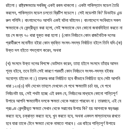
রইলো। রাষ্ট্রক্ষমতার সবকিছু একই রকম থাকলো। একটা পাকিস্তান মডেল তৈরি
করলেন, পাকিস্তান মডেল চলতো ব্রিটিশ মডেলে। সেই মডেলটা কি? ডিভাইড এন্ড
রুল পলিসি। বাংলাদেশেও আপনি একই ঘটনা ঘটালেন। বাংলাদেশে সংবিধানে সকল
ক্ষমতাকে যে কেন্দ্রীভূত করা হলো, সেই ক্ষমতাকে যেন কোনো জবাবদিহিতা করতে না
হয় সে জন্য ৭০ ধারা যুক্ত করা হলো। (কোন নির্বাচনে কোন রাজনৈতিক দলের
প্রার্থীরুপে মনোনীত হইয়া কোন ব্যক্তি সংসদ-সদস্য নির্বাচিত হইলে তিনি যদি-(ক)
উক্ত দল হইতে পদত্যাগ করেন, অথবা
(খ) সংসদে উক্ত দলের বিপক্ষে ভোটদান করেন, তাহা হইলে সংসদে তাঁহার আসন
শূন্য হইবে, তবে তিনি সেই কারণে পরবর্তী কোন নির্বাচনে সংসদ-সদস্য হইবার
অযোগ্য হইবেন না।) তারপর কারা নির্বাচিত হবে কীভাবে নির্বাচিত হবে সেটা আপনি
ধারা ১২৩(৩) যদি দেখেন তাহলে দেখবেন যে পথে ক্ষমতাটা চর্চা হয়, যে পথে
নির্বাচনটা হয়, সেই পথটা হচ্ছে এই রকম যে, নির্বাচনের মাধ্যমে কোনো শান্তিপূর্ণ
উপায়ে আপনি ক্ষমতাসীন দলকে ক্ষমতা থেকে সরাতে পারবেন না। তারমানে, এই যে
প্রচণ্ড কেন্দ্রীভূত ক্ষমতা সেখান থেকে সরানোর উপায় কি? হয় আপনাকে ষড়যন্ত্র
করতে হবে, চক্রান্ত করতে হবে, খুন করতে হবে, অথবা একদল মাস্তানদের রাখতে
হবে যারা তাকে টেনে ক্ষমতা থেকে নামাতে পারবে। এর বাইরে শান্তিপূর্ণ উপায়ে