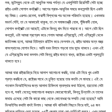
লক, মন্টেস্ক্যু থেকে এই আধুনিক সময় পর্যন্ত যে এবসুলিউট রিয়েলিটি সেটা হচ্ছে
রাষ্ট্র একটা সোশাল কনট্রাক্ট। আগের প্রাক-আধুনিক সময়ে কনসেন্সটা ছিল একটা
বড় বিষয়। এরপর রেনেসা, ফরাসী বিপ্লবের পর অনেক পরিবর্তন হয়েছে। এখনকার
মডার্ন স্টেট, তা যে আকারেই থাকুক, তা সে সমাজতন্ত্রী হোক, পুঁজিবাদী হোক,
সোশাল কনট্রাক্ট তো আছেই; এটাকে কিন্তু বাদ দিতে পারবো না। আগে যেটা ছিল
কনসেন্ট, ওটা আমরা প্রগ্রেস করে গেলাম আমরা এগ্রিমেন্টে, সেই এগ্রিমেন্ট থেকে
জাতিসঙ্ঘ হলো, আমরা হিউম্যান রাইটস করে ফেললাম যে, রাষ্ট্র আমার অন্ন বস্ত্র
বাসংস্থানের যোগান দিবে। আমি যখন বিপদে পড়বো তার ফান্ড থাকবে। এখন এই
যে এগ্রিমেন্টের কথা বললাম সেটা কিন্তু রাষ্ট্র মানতে বাধ্য, রাষ্ট্রের একটা প্রস্তুতি
থাকতে হবে।
আমরা যারা রাষ্ট্রচরিত্র নিয়ে আলাপ আলোচনা করছি, তারা এটা নিয়ে খুব একটা
প্রশ্ন করছিনা যে, রাষ্ট্রের সাথে যে চুক্তি হয়েছে তার কতটা সে মানছে। এই যে
গতকাল ভিআইপিদের জন্য আলাদা চিকিৎসা ব্যবস্থার কথা উঠলো, হয়তোবা সেটা
হবে না, সবাই যেহেতু সমালোচনা করছেন জোরেশোরেই, কিন্তু চিন্তাটা যে তাদের
মাথায় এসেছে সেটা কি কারো কাছ থেকে কোনোধরণের সম্মতি নেয়া হয়েছে? আমি
ভিআইপির কথাটা বাদই দিলাম। আমরা যদি খানিকটা পিছনে ফিরে যাই, ৬৪ জন
সচিবকে দায়িত্ব দেয়া হয়েছে, ৬৪টি জেলায় তারা কো-অর্ডিনেট করবে। এখন আমরা