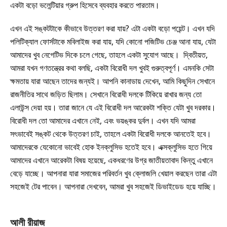
একটা বড়ো ভলেন্টিয়ার গ্রুপ হিসেবে ব্যবহার করতে পারতাম।
এখন এই সঙ্কটটাকে কীভাবে উত্তরণ করা যায়? এটা একটা বড়ো পয়েন্ট। এখন যদি
পলিটিক্যাল ফোর্সটাকে মবিলাইজ করা যায়, যদি কোনো পজিটিভ চেঞ্জ আনা যায়, যেটা
আমাদের খুব নেগেটিভ দিকে চলে গেছে, তাহলে একটা সুযোগ আছে। দ্বিতীয়ত,
আমরা যখন গণতন্ত্রের কথা বলছি, একটা বিরোধী দল খুবই গুরুত্বপূর্ণ। এমনকি সেটা
ক্ষমতায় যারা আছেন তাদের জন্যই। আপনি কানাডায় দেখেন, আমি কিছুদিন সেখানে
রাজনীতির সাথে জড়িত ছিলাম। সেখানে বিরোধী দলকে টিকিয়ে রাখার জন্য তো
এলাউন্স দেয়া হয়। তারা জানে যে এই বিরোধী দল আরেকটা শক্তি যেটা খুব দরকার।
বিরোধী দল তো আমাদের এখানে নেই, এবং ভয়ঙ্কর দুর্বল। এখন যদি আমরা
সৎভাবেই সঙ্কট থেকে উত্তরণ চাই, তাহলে একটা বিরোধী দলকে আনতেই হবে।
আমাদেরকে যেকোনো ভাবেই হোক ইনক্লুসিভ হতেই হবে। এক্সক্লুসিভ হতে গিয়ে
আমাদের এখানে আরেকটা বিষয় হয়েছে, একধরণের উগ্র জাতীয়তাবাদ কিন্তু এখানে
বেড়ে যাচ্ছে। আপনারা যারা সমাজের পরিবর্তন খুব ক্লোজলি খেয়াল করছেন তারা এটা
সহজেই টের পাবেন। আপনারা দেখবেন, আমরা খুব সহজেই ডিভাইডেড হয়ে যাচ্ছি।
আলী
রীয়াজ