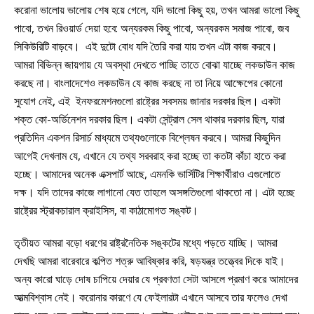
করোনা ভালোয় ভালোয় শেষ হয়ে গেলে, যদি ভালো কিছু হয়, তখন আমরা ভালো কিছু
পাবো, তখন রিওয়ার্ড দেয়া হবে: অন্যরকম কিছু পাবো, অন্যরকম সমাজ পাবো, জব
সিকিউরিটি বাড়বে। এই দুটো বোধ যদি তৈরি করা যায় তখন এটা কাজ করবে।
আমরা বিভিন্ন জায়গায় যে অবস্থা দেখতে পাচ্ছি তাতে বোঝা যাচ্ছে লকডাউন কাজ
করছে না। বাংলাদেশেও লকডাউন যে কাজ করছে না তা নিয়ে আক্ষেপের কোনো
সুযোগ নেই, এই ইনফরমেশনগুলো রাষ্ট্রের সবসময় জানার দরকার ছিল। একটা
শক্ত কো-অর্ডিনেশন দরকার ছিল। একটা সেন্ট্রাল সেল থাকার দরকার ছিল, যারা
প্রতিদিন একশন রিসার্চ মাধ্যমে তথ্যগুলোকে বিশ্লেষন করবে। আমরা কিছুদিন
আগেই দেখলাম যে, এখানে যে তথ্য সরবরাহ করা হচ্ছে তা কতটা কাঁচা হাতে করা
হচ্ছে। আমাদের অনেক এক্সপার্ট আছে, এমনকি ভার্সিটির শিক্ষার্থীরাও এগুলোতে
দক্ষ। যদি তাদের কাজে লাগানো যেত তাহলে অসঙ্গতিগুলো থাকতো না। এটা হচ্ছে
রাষ্ট্রের স্ট্রাকচারাল ক্রাইসিস, বা কাঠামোগত সঙ্কট।
তৃতীয়ত আমরা বড়ো ধরণের রাষ্ট্রনৈতিক সঙ্কটের মধ্যে পড়তে যাচ্ছি। আমরা
দেখছি আমরা বারেবারে কল্পিত শত্রু আবিষ্কার করি, ষড়যন্ত্র তত্ত্বের দিকে যাই।
অন্য কারো ঘাড়ে দোষ চাপিয়ে দেয়ার যে প্রবণতা সেটা আসলে প্রমাণ করে আমাদের
আত্মবিশ্বাস নেই। করোনার কারণে যে ফেইলারটা এখানে আসবে তার ফলেও দেখা