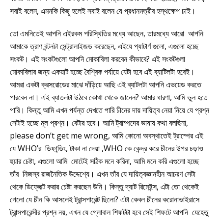
সবাই বলেন, এমনকি কিছু হলেই সবাই বলেন যে প্রধানমত্রীর হস্থক্ষেপ চাই।
তো এমনিতেই আপনি এইরকম পরিস্থিতির মধ্যে আছেন, তারমধ্যে আরো আপনি
আমাকে ত্রাণ বন্টনটা সেন্ট্রালাইজড করেছেন, এইযে প্যাটার্ণ গুলো, এগুলো হচ্ছে
সংকট। এই সংকটগুলো আপনি মোকাবিলা করবেন কীভাবে? এই সংকটগুলা
মোকাবিলার জন্য একয়াট হচ্ছে বৈশ্বিক পর্যায়ে যেটা হবে এই ব্যাটিলটা হবেই।
আমরা একটা ক্রসরোডের মাঝে দাঁড়িয়ে আছি এই ব্যাটলটা আপনি এভয়েড করতে
পারবেন না। এই ব্যাতলটা উঠবে কোথা থেকে জানেন? আমার ধারণা, আমি ভুল হতে
পারি। কিন্তু আমি এখন পর্যন্ত দেখতে পারি চীনের দায় দায়িত্ব নেয়া নিয়ে যে প্রশ্ন
সেটাই হচ্ছে মূল প্রশ্ন। বেটার হবে। আমি ট্রাম্পদের ভাষায় কথা বলছিনা,
please don’t get me wrong, আমি কোনো অবস্থাতেই ট্রাম্পের এই
যে WHO’র ডিফান্ডিং, টাকা না দেয়া ,WHO কে কেন্দ্র করে চীনের উপর চড়াও
হুয়ার চেষ্টা, এগুলো আমি মোটেই সঠিক মনে করিনা, আমি মনে করি এগুলো হচ্ছে
তাঁর নিজস্ব রাজনৈতিক উদ্দেশ্যে। এখন তাঁর যে দায়িত্বজ্ঞানহীন আচরণ সেটা
থেকে ডিফ্লেক্ট করার চেষ্টা করছেন উনি। কিন্তু দ্যাট রিমেইন্স, এটা তো থেকেই
গেলো যে চীন কি আসলেই ট্রান্সপারেন্ট ছিলো? এটা কেবল চীনের করোনাভাইরাসে
ট্রান্সপারেন্সীর প্রশ্ন নয়, এখন যে গ্লোবাল শিফটটা হবে সেই শিফটে আপনি যেহেতু