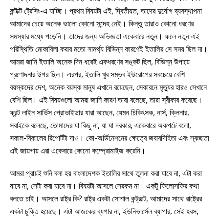
কন্টাক্ট ট্রেসিং-এ যাচ্ছি। প্রথম বিষয়টা এই, দ্বিতীয়ত, তাদের দুর্যোগ ব্যবস্থাপনা
আমাদের চেয়ে অনেক ভালো কোনো সন্দেহ নেই। কিন্তু তারাও কোনো ধরণের
সমস্যার মধ্যে পড়েনি। তাদের জন্য অভিজ্ঞতা একেবারে নতুন। ফলে নতুন এই
পরিস্থিতি মোকাবিলা করার মতো সামর্থ্য বিভিন্ন কারণেই ইতালির সে সময় ছিল না।
আমরা জানি ইতালি অনেক দিন ধরেই একধরণের সঙ্কট ছিল, বিভিন্ন উপায়ে
প্রণোদনার উপর ছিল। এরপর, ইতালি খুব সম্ভব ইউরোপের সবচেয়ে বেশি
বয়স্কদের দেশ, অনেক বয়স্ক মানুষ এখানে রয়েছেন, সেকারনে মৃত্যুর হারও সেখানে
বেশি ছিল। এই বিষয়গুলো আমরা জানি কারণ তারা বলেছে, তারা স্বীকার করেছে।
ফ্রন্ট লাইন সার্ভিস প্রোভাইডার যারা আছেন, যেমন চিকিৎসক, নার্স, ক্লিনার,
সবাইকে বলেছে, তোমাদের যা কিছু না, যা যা দরকার, একেবারে অকপটে বলো,
সকাল-বিকালের রিপোর্টটা দাও। কো-অর্ডিনেশনের ক্ষেত্রে জবাবদিহিতা এবং স্বচ্ছতা
এই জায়গায় এরা একেবারে কোনো কম্প্রোমাইজ করেনি।
আমরা প্রায়ই শুনি বলা হয় বাংলাদেশক ইতালির সাথে তুলনা করা যাবে না, এটা করা
যাবে না, সেটা করা যাবে না। বিষয়টা আসলে সেরকম না। একটু ফিলোসফির কথা
বলতে চাই। আসলে রাষ্ট্র কি? রাষ্ট্র একটা সোশাল কন্ট্রাক্ট, আমাদের সাথে রাষ্ট্রের
একটা চুক্তি হয়েছে। এটা আজকের ব্যপার না, ইউনিভার্সেল ব্যাপার, সেই হবস,