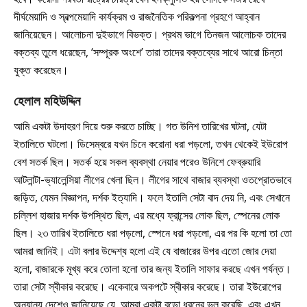
দীর্ঘমেয়াদি ও স্বল্পমেয়াদি কার্যক্রম ও রাজনৈতিক পরিকল্পনা গ্রহণে আহ্বান
জানিয়েছেন। আলোচনা দুইভাগে বিভক্ত। প্রথম ভাগে তিনজন আলোচক তাদের
বক্তব্য তুলে ধরেছেন, ‘সম্পূরক অংশে’ তারা তাদের বক্তব্যের সাথে আরো চিন্তা
যুক্ত করেছেন।
হেলাল
মহিউদ্দিন
আমি একটা উদাহরণ দিয়ে শুরু করতে চাচ্ছি। গত উনিশ তারিখের ঘটনা, যেটা
ইতালিতে ঘটলো। ডিসেম্বরে যখন চিনে করোনা ধরা পড়লো, তখন থেকেই ইউরোপ
বেশ সতর্ক ছিল। সতর্ক হয়ে সকল ব্যবস্থা নেয়ার পরেও উনিশে ফেব্রুয়ারি
আটলান্টা-ভ্যালেন্সিয়া লীগের খেলা ছিল। লীগের সাথে বাজার ব্যবস্থা ওতপ্রোতভাবে
জড়িত, যেমন বিজ্ঞাপন, দর্শক ইত্যাদি। ফলে ইতালি সেটা বাদ দেয় নি, এবং সেখানে
চল্লিশ হাজার দর্শক উপস্থিত ছিল, এর মধ্যে ফ্রান্সের লোক ছিল, স্পেনের লোক
ছিল। ২৩ তারিখ ইতালিতে ধরা পড়লো, স্পেনে ধরা পড়লো, এর পর কি হলো তা তো
আমরা জানিই। এটা বলার উদ্দেশ্য হলো এই যে বাজারের উপর এতো জোর দেয়া
হলো, বাজারকে মূখ্য করে তোলা হলো তার জন্য ইতালি সাফার করছে এখন পর্যন্ত।
তারা সেটা স্বীকার করেছে। একেবারে অকপটে স্বীকার করেছে। তারা ইউরোপের
অন্যান্য দেশেও জানিয়েছে যে, আমরা একটা বড়ো ধরনের ভুল করেছি, এবং এখন