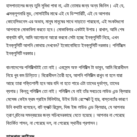
হাসপাতালের জন্য তুমি সুবিধা পাবা না, এটা তোমার জন্য অন্য জিনিস। এই যে,
এক্সক্লুশনারি মুড, সোসাইটির মাঝে এই যে ডিস্পারিটি, এই যে আপনার
কোহেসিভনেস এর অভাব, মানুষ মানুষের সাথে দাড়াতে পারছেনা, এই সংকটগুলো
আপনাকে মোকাবিলা করতে হবে। মোকাবিলার একটাই উপায়। রাখাল, আমি শেষ
বাক্যটা বলি, আমি আলোচনা আরো করবো সেটা হচ্ছে ইনক্লুসিটি নিয়ে, এখন
ইনক্লুসিটি আপনি কোথায় দেখবেন? ইকোনোমিতে ইনক্লুসিটি দরকার। পলিটিক্সে
ইনক্লুসিটি দরকার।
বাংলাদেশের পলিটিক্সটাই তো নাই। এবসেন্স অফ পলিটিক্স টা ভাবুন, আমি বিরোধীদল
নিয়ে খুব কম চিন্তিত। বিরোধীদল তৈরী হবে, আপনি পলিটিক্স রাখুন না হলে যারা
আছে তারা শক্তিশালী হবে আর যদি না হতে পারে এটা তাদের দূর্ভাগ্য, তাদের
ব্যপার। কিন্তু পলিটিক্স তো নাই। পলিটিক্স যে নাই তাঁর সবচেয়ে লাউড এন্ড ক্লিয়ার
মেসেজ কেইম ফ্রম প্রাইম মিনিস্টার, উইথ ডিউ রেস্পেক্ট টু হার, বাস্তবতাঁর কারণে
উনি কথাটা বলেছেন, বাট ফ্যাক্ট রিমেন্স, দিজ ইজ লাউড এন্ড ক্লিয়ার, যে আপনার
ত্রাণ বন্টনের সমন্বয়য়ের জন্য সচিবদেরকাছে যেতে হয়েছে। আপনার না পেরেছে
বিতর্কিত শাসন, না পেরেছে দল, না পেরেছে স্থানীয় প্রশাসন।
হাসনাত
কাইয়ূম