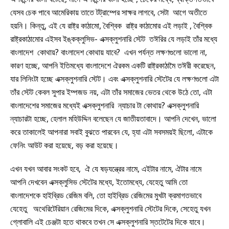
যেসব চেক পাবে আমেরিকায় তাতে টট্রাম্পের সাক্ষর লাগবে, সেটা আগে অতীতে
হয়নি। কিন্তু, এই যে রাষ্ট্র কাঠামো, বৈশ্বিক রাষ্ট্র কাঠামোর এই লড়াই , বৈশ্বিক
রাষ্ট্রকাঠামোর এইসব ইঙ্কক্লুসিভ- এক্সক্লুশনারি স্টেট তঈরির যে লড়াই তাঁর মধ্যে
বাংলাদেশ কোথায়? বাংলাদেশ কোথায় যাবে? এখন পর্যন্ত লক্ষণগুলো ভালো না,
কারণ হচ্ছে, আপনি ইতিমধ্যে বাংলাদেশে ঐরকম একটি রাষ্ট্রকাঠামৈ তঈরী করেছেন,
যার লিনিংটা হচ্ছে এক্সক্লুশনারি স্টেট। এবং এক্সক্লুশনারি স্টেটের যে লক্ষণগুলো এটা
তাঁর স্টেট কেবল সুপার ইম্পজড নয়, এটা তাঁর সমাজের ভেতর থেকে উঠে তো, এটা
বাংলাদেশের সমাজের মধ্যেই এক্সক্লুশনারি ন্যাচার টা কোথায়? এক্সক্লুশনারি
ন্যাচারটা হচ্ছে, হেলাল মহিউদ্দিন বলেছেন যে জাতীয়তাবাদে। আপনি দেখেন, ভালো
করে তাকালেই আপনারা সবাই বুঝতে পারবেন যে, হ্যা এটা সবসময়ই ছিলো, এটাকে
ফেনিং আউট করা হয়েছে, বড় করা হয়েছে।
এখন যখন আবার সংকট হবে, ঐ যে ষড়যন্ত্রের নামে, এইটার নামে, ঐটার নামে
আপনি দেখবেন এক্সক্লুসিভ স্টেটের মধ্যে, ইতোমধ্যে, যেহেতু আমি তো
বাংলাদেশকে হাইব্রিড রেজিম বলি, তো হাইব্রিড রেজিমের মুখটা ক্রমাগতভাবে
যেহেতু অথেরিটেরিয়ান রেজিমের দিকে, এক্সক্লুশনারি স্টেটের দিকে, সেহেতু যখন
গ্লোবালি এই চেঞ্জটা হতে থাকবে তখন সে এক্সক্লুশনারি স্তটেটের দিকে যাবে।