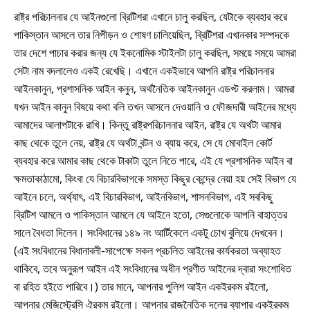
রাষ্ট্র পরিচালনার যে আইনগুলো ব্রিটিশরা এখানে চালু করছিল, যেটাকে ব্যবহার করে
পাকিস্তান আসলে তার নিপীড়ন ও শোষণ চালিয়েছিল, ব্রিটিশরা এখানকার সম্পদকে
তার দেশে পাচার করার জন্য যে ইকনোমিক স্টাইলটা চালু করছিল, সময়ে সময়ে আমরা
সেটা নাম বদলালেও একই রেখেছি। এখানে একইভাবে আপনি রাষ্ট্র পরিচালনার
আইনকানুন, প্রশাসনিক আইন কনুন, অর্থনৈতিক আইনকানুন এডপ্ট করলাম। আমরা
যখন আইন কানুন বিষয়ে কথা বলি তখন আসলে দেওয়ানি ও ফৌজদারী আইনের মধ্যে
আমাদের আলাপটাকে রাখি। কিন্তু রাষ্ট্রপরিচালনার আইন, রাষ্ট্র যে অর্থটা আমার
কাছ থেকে তুলে নেয়, রাষ্ট্র যে অর্থটা বন্টন ও ব্যায় করে, সে যে মোবাইল কোর্ট
ব্যবহার করে আমার কাছ থেকে টাকাটা তুলে নিতে পারে, এই যে প্রশাসনিক আইন বা
ক্ষমতাকাঠামো, কিংবা যে বিচারবিভাগকে সমস্ত কিছুর কেন্দ্রে নেয়া হয় সেই বিভাগ যে
আইনে চলে, অর্থ্যাৎ, এই বিচারবিভাগ, আইনবিভাগ, শাসনবিভাগ, এই সবকিছু
ব্রিটিশ আমলে ও পাকিস্তান আমলে যে আইনে হতো, সেগুলোকে আপনি বাহাত্তর
সালে বৈধতা দিলেন। সংবিধানের ১৪৯ নং আর্টিকেলে একটু চোখ বুলিয়ে দেখবেন।
(এই সংবিধানের বিধানাবলী-সাপেক্ষে সকল প্রচলিত আইনের কার্যকরতা অব্যাহত
থাকিবে, তবে অনুরূপ আইন এই সংবিধানের অধীন প্রণীত আইনের দ্বারা সংশোধিত
বা রহিত হইতে পারিবে।) তার মানে, আপনার পুলিশ আইন একইরকম রইলো,
আপনার মেজিস্ট্রেসি ঐরকম রইলো। আপনার রাজনৈতিক দলের ব্যাপার একইরকম