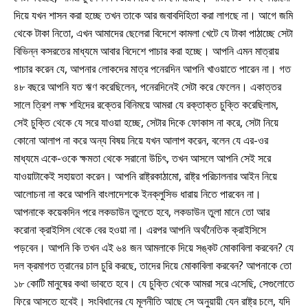
দিয়ে যখন শাসন করা হচ্ছে তখন তাকে আর জবাবদিহিতা করা লাগছে না। আগে জমি
থেকে টাকা নিতো, এখন আমাদের ছেলেরা বিদেশে কামলা খেটে যে টাকা পাঠাচ্ছে সেটা
বিভিন্ন কসরতের মাধ্যমে আবার বিদেশে পাচার করা হচ্ছে। আপনি এমন মাত্রায়
পাচার করেন যে, আপনার লোকদের মাত্র পনেরদিন আপনি খাওয়াতে পারেন না। গত
৪৮ বছরে আপনি যত ঋণ করেছিলেন, পনেরদিনেই সেটা করে ফেলেন। একাত্তর
সালে ত্রিশ লক্ষ শহিদের রক্তের বিনিময়ে আমরা যে রক্তাক্ত চুক্তি করেছিলাম,
সেই চুক্তি থেকে যে সরে যাওয়া হচ্ছে, সেটার দিকে ফোকাস না করে, সেটা নিয়ে
কোনো আলাপ না করে অন্য বিষয় নিয়ে যখন আলাপ করেন, বলেন যে এর-ওর
মাধ্যমে একে-ওকে ক্ষমতা থেকে সরানো উচিৎ, তখন আসলে আপনি সেই সরে
যাওয়াটাকেই সহায়তা করেন। আপনি রাষ্ট্রকাঠামো, রাষ্ট্র পরিচালনার আইন নিয়ে
আলোচনা না করে আপনি বাংলাদেশকে ইনক্লুসিভ ধারায় নিতে পারবেন না।
আপনাকে কয়েকদিন পরে লকডাউন তুলতে হবে, লকডাউন তুলা মানে তো আর
করোনা ক্রাইসিস থেকে বের হওয়া না। এরপর আপনি অর্থনৈতিক ক্রাইসিসে
পড়বেন। আপনি কি তখন এই ৬৪ জন আমলাকে দিয়ে সঙ্কট মোকাবিলা করবেন? যে
দল ক্রমাগত ত্রানের চাল চুরি করছে, তাদের দিয়ে মোকাবিলা করবেন? আপনাকে তো
১৮ কোটি মানুষের কথা ভাবতে হবে। যে চুক্তি থেকে আমরা সরে এসেছি, সেগুলোতে
ফিরে আসতে হবেই। সংবিধানের যে মূলনীতি আছে সে অনুয়ায়ী যেন রাষ্ট্র চলে, যদি