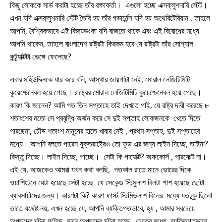
কিছু লোককে সার্ভ করাটা হচ্ছে তাঁর রক্ষাকর্তা। এগুলো হচ্ছে এক্সক্লুশনারি স্টেট।
এখন যদি এক্সক্লুশনারি স্টেট তৈরি হয় তাঁর গভার্নেন্স যদি হয় অথেরিটেরিয়ান , তাহলে
আপনি, বৈশ্বিকভাবে এই বিজয়ডংকা যদি বাজতে থাকে এবং এই বিরোধের মধ্যে
আপনি থাকেন, তাহলে বাংলাদেশ রাষ্ট্রটা কিরকম হবে যে রাষ্ট্রটা তাঁর সোশ্যাল
কন্ট্র্যাক্টটা ভেঙ্গে ফেলেছে?
এবার মহিউদ্দিনকে ধার করে বলি, আস্থার জায়গাটা নেই, মোরাল লেজিটিমিটি
কুয়েশ্চেনেবল হয়ে গেছে। রাষ্ট্রের মোরাল লেজিটিমিটি কুয়েশ্চেনেবল হয়ে গেছে।
কারণ কি জানেন? আমি গত তিন সপ্তাহে তাই দেখতে পাই, যে রাষ্ট্র দাবী করেছে ৮
শতাংশের মতো সে প্রবৃদ্ধি অর্জন করে সে দুই সপ্তাহ লোকজনকে খেতে দিতে
পারছেনা, চৌদ্দ শতাংশ মানুষের হাতে খাবার নেই , প্রথম সপ্তাহ, দুই সপ্তাহের
মধ্যে। আপনি বলতে পারেন যুক্তরাষ্ট্রেও তো ফুড এর জন্য লাইন দিচ্ছে, তাইনা?
কিন্তু দিচ্ছে। লাইন দিচ্ছে, পাচ্ছে। সেটা কি পার্ফেক্ট? অফকোর্স , পারফেক্ট না।
এই যে, আজকেও আমরা যখন কথা বলছি, গতকাল রাতে মানে ভোরের দিকে
ওয়াশিংটনে যেটা হয়েছে সেটা হচ্ছে যে সেকেন্ড স্টিমুলাশ বিলটা পাশ হয়েছে ছোটা
ব্যাবসায়ীদের জন্য। কারণটা কি? কারণ ফার্স্ট স্টিমিউলাশ বিলের মধ্যে যতটুকু ছিলো
তাতে যথেষ্ট নয়, এখন হচ্ছে যে, আপনি ব্যক্তিগতভাবে, হ্য , আমার সবচেয়ে
অপছন্দের ঘটনা ঘটেছে, মানে অপছন্দের ঘটনা হচ্ছে , চেকের মধ্যে, ব্যক্তিগতভাবে