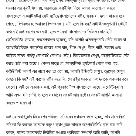
সরকার এর ক্রাইসিস নয়, সরকারের ক্রাইসিস নিয়ে আমরা আলোচনা করবো,
বাংলাদেশে একয়াট ঘটনা যেটা ঘটেছেবাংলাদেশের রাষ্ট্র, সরকার , দল একাকার হয়ে
গেছে , বিপদজনক, ভয়াবহ বিপদজনক। এটা হলে কি হয়? এটা ইনক্লুশনারি স্টেটে
কখনোই এই ধরণের অবস্থা হতে পারেনা বাংলাদেশের সিভিল সোসাইটি
ডেসিনেটেড হয়েছে, ধ্বংসপ্রাপ্ত হয়েছে, যদি আপনি এক্সক্লুশনারি স্টেট করেন যা
অথোরিটেরিয়ান গভর্নেন্সর মাঝেই চলে যান, চীনে দেখুন, চীনে পার্টি, সরকার এবং
রাষ্ট্রের মধ্যে পার্থকু কোথায়? কোথাও নেই। ভিয়েতনামে দেখুন, কম্বোডিয়াতে সেটা
করার চেষ্টা করা হচ্ছে। কেবল মাত্র যে সোশ্যলিস্ট প্ল্যাটফর্ম থেকে করা হয়,
কমিউনিস্ট আদর্শ এর নামে করা তা তো নয়, আপনি ইজিপ্টে দেখুন, তুরস্কে দেখুন,
তাহলে কি হয়? এই ধরণের রাষ্ট্র করে কি, সে রাষ্ট্র সরকার এবং দলকে একাকার করে
ফেলে। এই যে একাকার করা, এই প্রবণতাটাও বাংলাদেশে আছে, ডমেস্টিক্যালি
আমি এখন যদি দেখি, তাহলে সরকারের সংকট আর রাষ্ট্রের সংকট আপনি আলাদা
করতে পারবেন না।
এই যে ত্রাণ বন্টন নিয়ে শেষ পর্যন্ত সচিবদের দ্বারস্থ হতে হচ্ছে, তাঁর মানে কি?
সচিবরা কি করবেন আমাকে বলুন? ত্রাণ বন্টন তাহলে জনপ্রতিনিধি বলে যারা দাবি
করেন, যাদের অনেকেরই নির্বাচিত হওয়ার প্রক্রিয়া সম্পর্কে আমি জানি, আপনি