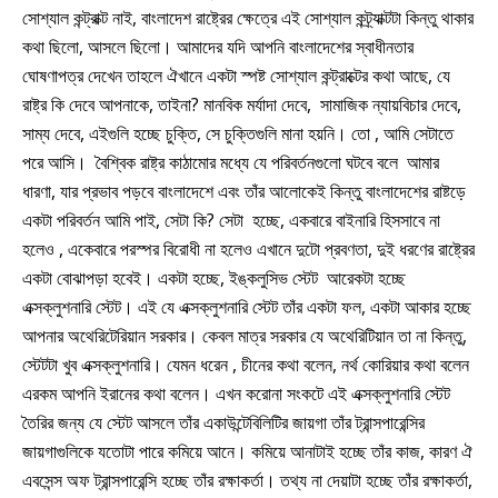
সোশ্যাল কন্ট্রাক্ট নাই, বাংলাদেশ রাষ্ট্রের ক্ষেত্রে এই সোশ্যাল কন্ট্র্যাক্টটা কিন্তু থাকার
কথা ছিলো, আসলে ছিলো। আমাদের যদি আপনি বাংলাদেশের স্বাধীনতার
ঘোষণাপত্র দেখেন তাহলে ঐখানে একটা স্পষ্ট সোশ্যাল কন্ট্রাক্টের কথা আছে, যে
রাষ্ট্র কি দেবে আপনাকে, তাইনা? মানবিক মর্যাদা দেবে, সামাজিক ন্যায়বিচার দেবে,
সাম্য দেবে, এইগুলি হচ্ছে চুক্তি, সে চুক্তিগুলি মানা হয়নি। তো , আমি সেটাতে
পরে আসি। বৈশ্বিক রাষ্ট্র কাঠামোর মধ্যে যে পরিবর্তনগুলো ঘটবে বলে আমার
ধারণা, যার প্রভাব পড়বে বাংলাদেশে এবং তাঁর আলোকেই কিন্তু বাংলাদেশের রাষ্টড়ে
একটা পরিবর্তন আমি পাই, সেটা কি? সেটা হচ্ছে, একবারে বাইনারি হিসসাবে না
হলেও , একেবারে পরস্পর বিরোধী না হলেও এখানে দুটো প্রবণতা, দুই ধরণের রাষ্ট্রের
একটা বোঝাপড়া হবেই। একটা হচ্ছে, ইঙ্কলুসিভ স্টেট আরেকটা হচ্ছে
এক্সক্লুশনারি স্টেট। এই যে এক্সক্লুশনারি স্টেট তাঁর একটা ফল, একটা আকার হচ্ছে
আপনার অথেরিটেরিয়ান সরকার। কেবল মাত্র সরকার যে অথেরিটিয়ান তা না কিন্তু,
স্টেটটা খুব এক্সক্লুশনারি। যেমন ধরেন , চীনের কথা বলেন, নর্থ কোরিয়ার কথা বলেন
এরকম আপনি ইরানের কথা বলেন। এখন করোনা সংকটে এই এক্সক্লুশনারি স্টেট
তৈরির জন্য যে স্টেট আসলে তাঁর একাউন্টেবিলিটির জায়গা তাঁর ট্রান্সপারেন্সির
জায়গাগুলিকে যতোটা পারে কমিয়ে আনে। কমিয়ে আনাটাই হচ্ছে তাঁর কাজ, কারণ ঐ
এবসেন্স অফ ট্রান্সপারেন্সি হচ্ছে তাঁর রক্ষাকর্তা। তথ্য না দেয়াটা হচ্ছে তাঁর রক্ষাকর্তা,