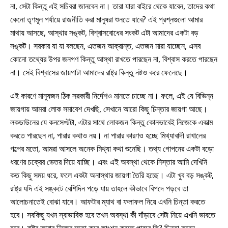
না, সেটা কিন্তু এই সচিবরা জানবেন না। তারা যারা বাইরে থেকে যাবেন, তাদের কথা
কেনো তৃণমূল পর্যায়ে রাজনীতি করা মানুষরা শুনতে যাবে? এই প্রশ্নগুলো আমার
মাথায় আসছে, আস্থার সঙ্কট, বিশ্বাসবোধের সংকট এটা আমাদের একটা বড়
সঙ্কট। সরকার যা যা বলছেন, এতজন আক্রান্ত, এতজন মারা যাচ্ছেন, এসব
কোনো তথ্যের উপর জনগণ কিন্তু আস্থা রাখতে পারছেন না, বিশ্বাস করতে পারছেন
না। সেই বিশ্বাসের জায়গাটা আমাদের রাষ্ট্র কিন্তু নষ্টও করে ফেলেছে।
এই কারণে মানুষজন ঠিক সরকারী নির্দেশও মানতে চাচ্ছে না। ফলে, এই যে বিভিন্ন
জায়গায় আমরা লোক সমাবেশ দেখছি, সেখানে আরো কিছু চিন্তার জায়গা আছে।
লকডাউনের যে কনসেপ্টটা, এটার সাথে লোকজন কিন্তু কোনভাবেই নিজেকে একাত্ম
করতে পারছেন না, পারার কথাও নয়। না পারার কারণও হচ্ছে মিথ্যাবাদী রাখালের
গল্পের মতো, আমরা আসলে অনেক মিথ্যা কথা শুনেছি। তথ্য গোপনের একটা বড়ো
ধরণের চক্রের ভেতর দিয়ে যাচ্ছি। এবং এই অবস্থা থেকে নিস্তার আমি দেখিনি
কত কিছু সময় ধরে, ফলে একটা অনাস্থার জায়গা তৈরি হচ্ছে। এটা খুব বড় সঙ্কট,
রাষ্ট্র যদি এই সঙ্কটে বেশিদিন পড়ে যায় তাহলে কীভাবে বিপদে পড়বে তা
আলোচনাতেই বোঝা যাবে। আফটার ম্যাথ বা ফলাফল নিয়ে এখনি চিন্তা করতে
হবে। সবকিছু যখন স্বাভাবিক হবে তখন অবস্থা কী দাঁড়াবে সেটা নিয়ে এখনি ভাবতে
হবে। রাষ্ট্র আবার নিজের মতো করে ফাংশন করতে পারবে কি? চিন্তা করেন,