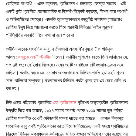
রোহিঙ্গারা অপরাধী – এমন বক্তব্য, প্রতিবেদন ও মন্তব্যে ফেসবুক সয়লাব। এটি
একটি খুবই প্রচলিত জেনোফোবিক বা বিদেশী-বিদ্বেষী বক্তব্য, বিশেষ করে শরণার্থী
ও অভিবাসীদের ক্ষেত্রে। এমনকি তুলনামূলকভাবে বস্তুনিষ্ঠ সংবাদমাধ্যমগুলোও
রোহিঙ্গা ইস্যু নিয়ে আলোচনা করতে গিয়ে শরণার্থী শিবিরের ‘আইন শৃঙ্খলা
পরিস্থিতির অবনতি’ নিয়ে কথা না বলে পারে না।
ওইদিন আরেক সাংবাদিক বন্ধু, বার্তাসংস্থা এএফপি’র ব্যুরো চীফ শফিকুল
আলম
ফেসবুকে একটি স্ট্যাটাস
দিলেন। স্থানীয় পুলিশের বরাতে তিনি জানালেন যে,
গত দুই বছরে রোহিঙ্গারা নিজেদের মধ্যে ৩৮টি ও বাইরের ৫টি হত্যাকাণ্ডের সঙ্গে
জড়িত। অর্থাৎ, বছরে ১০-১১ লাখ জনসংখ্যায় বা মিলিয়ন-প্রতি ২১-২২টি খুনের
সঙ্গে রোহিঙ্গারা সম্পৃক্ত। বাংলাদেশের মিলিয়ন-প্রতি খুনের হার এর চেয়ে বেশি, বৈ
কম নয়।
নিউ এইজ পত্রিকায় প্রকাশিত
এক প্রতিবেদনে
পুলিশের অভ্যন্তরীন প্রতিবেদনের
উদ্ধৃতি দিয়ে বলা হয়েছে, ২০১৭ সালের আগস্ট থেকে ২০১৯ সালের জুন পর্যন্ত
রোহিঙ্গা সম্পর্কিত ৩৫৩টি ফৌজদারি মামলা দায়ের করা হয়েছে। একজন বিশ্বস্ত
সাংবাদিক বন্ধু একই প্রতিবেদনের বরাত দিয়ে জানিয়েছেন, একই সময়ে স্থানীয়দের
বিরুদ্ধে বিভিন্ন অপরাধমূলক কর্মকাণ্ডে জড়িত হওয়ার অভিযোগ দায়ের হয়েছে এর