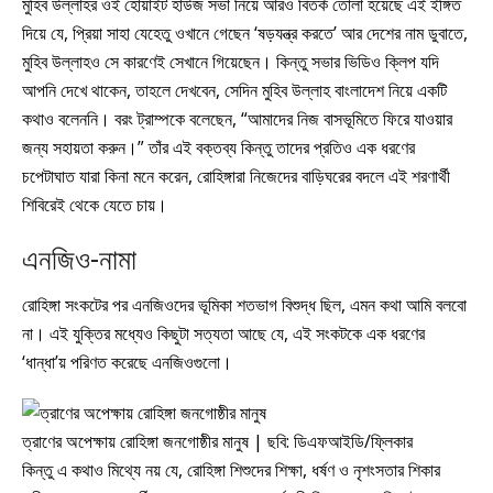
মুহিব উল্লাহর ওই হোয়াইট হাউজ সভা নিয়ে আরও বিতর্ক তোলা হয়েছে এই ইঙ্গিত
দিয়ে যে, প্রিয়া সাহা যেহেতু ওখানে গেছেন ‘ষড়যন্ত্র করতে’ আর দেশের নাম ডুবাতে,
মুহিব উল্লাহও সে কারণেই সেখানে গিয়েছেন। কিন্তু সভার ভিডিও ক্লিপ যদি
আপনি দেখে থাকেন, তাহলে দেখবেন, সেদিন মুহিব উল্লাহ বাংলাদেশ নিয়ে একটি
কথাও বলেননি। বরং ট্রাম্পকে বলেছেন, “আমাদের নিজ বাসভূমিতে ফিরে যাওয়ার
জন্য সহায়তা করুন।” তাঁর এই বক্তব্য কিন্তু তাদের প্রতিও এক ধরণের
চপেটাঘাত যারা কিনা মনে করেন, রোহিঙ্গারা নিজেদের বাড়িঘরের বদলে এই শরণার্থী
শিবিরেই থেকে যেতে চায়।
এনজিও-নামা
রোহিঙ্গা সংকটের পর এনজিওদের ভূমিকা শতভাগ বিশুদ্ধ ছিল, এমন কথা আমি বলবো
না। এই যুক্তির মধ্যেও কিছুটা সত্যতা আছে যে, এই সংকটকে এক ধরণের
‘ধান্ধা’য় পরিণত করেছে এনজিওগুলো।
ত্রাণের অপেক্ষায় রোহিঙ্গা জনগোষ্ঠীর মানুষ | ছবি: ডিএফআইডি/ফ্লিকার
কিন্তু এ কথাও মিথ্যে নয় যে, রোহিঙ্গা শিশুদের শিক্ষা, ধর্ষণ ও নৃশংসতার শিকার