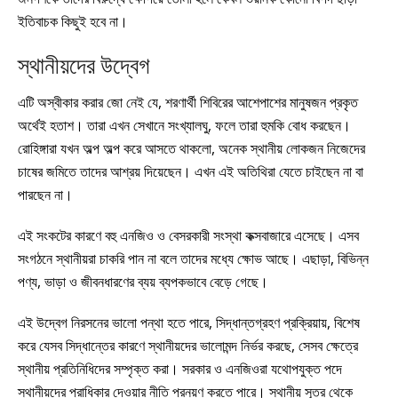
ইতিবাচক কিছুই হবে না।
স্থানীয়দের উদ্বেগ
এটি অস্বীকার করার জো নেই যে, শরণার্থী শিবিরের আশেপাশের মানুষজন প্রকৃত
অর্থেই হতাশ। তারা এখন সেখানে সংখ্যালঘু, ফলে তারা হুমকি বোধ করছেন।
রোহিঙ্গারা যখন অল্প অল্প করে আসতে থাকলো, অনেক স্থানীয় লোকজন নিজেদের
চাষের জমিতে তাদের আশ্রয় দিয়েছেন। এখন এই অতিথিরা যেতে চাইছেন না বা
পারছেন না।
এই সংকটের কারণে বহু এনজিও ও বেসরকারী সংস্থা কক্সবাজারে এসেছে। এসব
সংগঠনে স্থানীয়রা চাকরি পান না বলে তাদের মধ্যে ক্ষোভ আছে। এছাড়া, বিভিন্ন
পণ্য, ভাড়া ও জীবনধারণের ব্যয় ব্যপকভাবে বেড়ে গেছে।
এই উদ্বেগ নিরসনের ভালো পন্থা হতে পারে, সিদ্ধান্তগ্রহণ প্রক্রিয়ায়, বিশেষ
করে যেসব সিদ্ধান্তের কারণে স্থানীয়দের ভালোমন্দ নির্ভর করছে, সেসব ক্ষেত্রে
স্থানীয় প্রতিনিধিদের সম্পৃক্ত করা। সরকার ও এনজিওরা যথোপযুক্ত পদে
স্থানীয়দের প্রাধিকার দেওয়ার নীতি প্রনয়ণ করতে পারে। স্থানীয় সূত্র থেকে