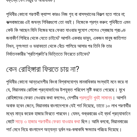
পৃথিবীর কোনো শরণার্থী ক্যাম্প কারও নিজ গৃহ বা বাসস্থানের বিকল্প হতে পারে না;
কক্সবাজারের এই জঘন্য শিবিরগুলো তো নয়ই। নিজেকে প্রশ্ন করুন: পৃথিবীতে এমন
কেউ কি আছেন যিনি নিজের ঘরে ফেরত যাওয়ার সুযোগ পেলেও স্বেচ্ছায় প্রচণ্ড
জনাকীর্ণ শিবিরে থেকে যেতে চাইবে? আপনি একবার ভাবুন, একজন মানুষ জাতিগত
নিধন, নৃশংসতা ও ভয়াবহতা থেকে বেঁচে পালিয়ে আসার পর তিনি কি তার
নির্যাতনকারীর ‘প্রতিশ্রুতি’র ভিত্তিতে ফিরেতে চাইবেন?
কেন রোহিঙ্গারা ফিরতে চায় না?
পৃথিবীর কোনো আন্তঃদেশীয় কিংবা বিশ্বাসযোগ্য মানবাধিকার সংস্থাই মনে করে না
যে, মিয়ানমার রোহিঙ্গা প্রত্যাবর্তনের উপযুক্ত পরিবেশ সৃষ্টি করতে পেরেছে। মুখে
রোহিঙ্গাদের ফেরত নেওয়ার কথা বললেও, দেশটির
প্রস্তুতি খুবই সামান্য
। আপনি
অবাক হবেন জেনে, মিয়ানমার বাংলাদেশকে যেই শর্ত দিয়েছে, তাতে ১০ লাখ শরণার্থীর
মধ্যে মাত্র কয়েক হাজার ফিরতে পারবেন। যেমন, শুক্রবারের ওই ব্যর্থ প্রত্যাবর্তনে
মোটে
সাড়ে ৩ হাজার শরণার্থীর ফেরত যাওয়ার কথা
ছিল। আমি বলবো, মিয়ানমারের
শর্ত মেনে নিয়ে বাংলাদেশ অত্যন্ত দুর্বল দর-কষাকষি ক্ষমতার পরিচয় দিয়েছে।