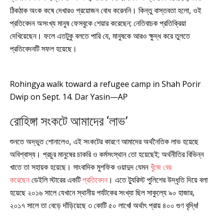
ঠিকঠাক অংক কষে দেখারও প্রয়োজন বোধ করেননি। কিন্তু বাস্তবতা হলো, ওই
প্রতিবেদন অসংখ্য মানুষ ফেসবুকে শেয়ার করেছেন; নেতিবাচক প্রতিক্রিয়া
দেখিয়েছেন। ফলে এতটুকু বলতে পারি যে, মানুষকে আরও ক্ষুদ্ধ করে তুলতে
প্রতিবেদনটি সফল হয়েছে।
Rohingya walk toward a refugee camp in Shah Porir
Dwip on Sept. 14. Dar Yasin—AP
রোহিঙ্গা সংকটে আমাদের ‘লাভ’
শুনতে অদ্ভুত শোনালেও, এই সংকটের কারণে আমাদের অর্থনৈতিক লাভ হয়েছে
অবিশ্বাস্য। প্রচুর মানুষের চাকরি ও কর্মসংস্থান তো হয়েছেই; অর্থনীতির বিভিন্ন
খাতে তা সহায়ক হয়েছে। সাংবাদিক মুশফিক ওয়াদুদ যেমন
খুঁঁজে বের
করেছেন
ডেইলি স্টারের একটি
প্রতিবেদন
। এতে ট্যুরিস্ট পুলিশের উদ্ধৃতি দিয়ে বলা
হয়েছে ২০১৬ সালে যেখানে স্থানীয় পর্যটকের সংখ্যা ছিল সাকুল্যে ৯০ হাজার,
২০১৭ সালে তা বেড়ে দাঁড়িয়েছে ৩ কোটি ৫০ লাখে! অর্থাৎ প্রায় ৪০০ গুণ বৃদ্ধি!