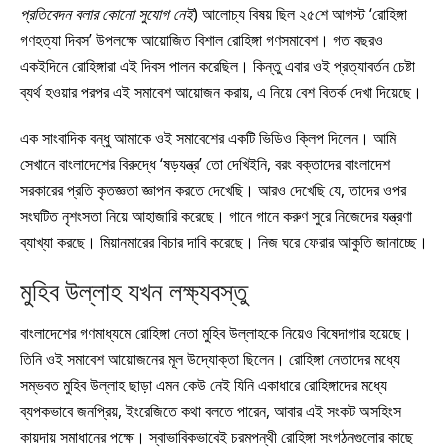
প্রতিবেদন বলার কোনো সুযোগ নেই
) আলোচ্য বিষয় ছিল ২৫শে আগস্ট ‘রোহিঙ্গা
গণহত্যা দিবস’ উপলক্ষে আয়োজিত বিশাল রোহিঙ্গা গণসমাবেশ। গত বছরও
একইদিনে রোহিঙ্গারা এই দিবস পালন করেছিল। কিন্তু এবার ওই প্রত্যাবর্তন চেষ্টা
ব্যর্থ হওয়ার পরপর এই সমাবেশ আয়োজন করায়, এ নিয়ে বেশ বিতর্ক দেখা দিয়েছে।
এক সাংবাদিক বন্ধু আমাকে ওই সমাবেশের একটি ভিডিও ক্লিপ দিলেন। আমি
সেখানে বাংলাদেশের বিরুদ্ধে ‘ষড়যন্ত্র’ তো দেখিইনি, বরং বক্তাদের বাংলাদেশ
সরকারের প্রতি কৃতজ্ঞতা জ্ঞাপন করতে দেখেছি। আরও দেখেছি যে, তাদের ওপর
সংঘটিত নৃশংসতা নিয়ে আহাজারি করেছে। গানে গানে করুণ সুরে নিজেদের যন্ত্রণা
ব্যাখ্যা করছে। মিয়ানমারের বিচার দাবি করেছে। নিজ ঘরে ফেরার আকুতি জানাচ্ছে।
মুহিব উল্লাহ যখন লক্ষ্যবস্তু
বাংলাদেশের গণমাধ্যমে রোহিঙ্গা নেতা মুহিব উল্লাহকে নিয়েও বিষেদাগার হয়েছে।
তিনি ওই সমাবেশ আয়োজনের মূল উদ্যোক্তা ছিলেন। রোহিঙ্গা নেতাদের মধ্যে
সম্ভবত মুহিব উল্লাহ ছাড়া এমন কেউ নেই যিনি একাধারে রোহিঙ্গাদের মধ্যে
ব্যপকভাবে জনপ্রিয়, ইংরেজিতে কথা বলতে পারেন, আবার এই সংকট অসহিংস
কায়দায় সমাধানের পক্ষে। স্বাভাবিকভাবেই চরমপন্থী রোহিঙ্গা সংগঠনগুলোর কাছে