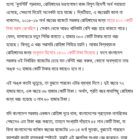
হলো: ‘বুলশিট!’ প্রথমত, রোহিঙ্গাদের ভরণপোষণ বাবদ বিপুল বিদেশী অর্থ সহায়তা
এসেছে, সেগুলো দিয়েই অনেকটা হয়ে যাচ্ছে। দ্বিতীয়ত, এ বছরেরটা জানা না
থাকলেও, ২০১৮-১৯ অর্থ বছরের বাজেটে সরকার রোহিঙ্গাদের জন্য
মাত্র ৪০০ কোটি
টাকা বরাদ্দ রেখেছিল
। সেখান থেকে আরও খানিকটা বেশি খরচ হয়ে থাকতে পারে।
যেমন, ভাসানচরে নতুন শিবির বানাতে ২ হাজার ৩০০ কোটি টাকার মতো খরচ
হয়েছে। কিন্তু এ খরচ সরাসরি রোহিঙ্গা শিবিরে হয়নি। আবার বিশ্বব্যাংক
রোহিঙ্গাদের জন্য
অনুদান হিসেবে ১৪০০ কোটি টাকা দিয়েছে
। ফলে বাংলাদেশ
সরকার ওই নির্ধারিত বাজেটের চেয়ে যত বেশিই খরচ করুক, কোনো অবস্থাতে তার
অঙ্ক ৭২ হাজার কোটি টাকার ধারে কাছেও হবে না।
এই অঙ্ক কতটা ভুতুড়ে, তা বুঝতে পারবেন এটার ব্যাখ্যা দিলে। দুই বছরে ৭২
হাজার মানে, এক বছরে ৩৬ হাজার কোটি টাকা। অর্থাৎ, প্রতি বছর মাথাপিছু রোহিঙ্গার
জন্য খরচ হয়েছে ৩ লাখ ৬০ হাজার টাকা।
যদি বাংলাদেশ সরকার একজন রোহিঙ্গা দূরে থাক, বাংলাদেশের প্রত্যেক নাগরিকের
পেছনেও এত টাকা খরচ করতো, তাহলে সংখ্যাটা দাঁড়াবে ৫৫ লাখ কোটি টাকা, যা
কিনা বাংলাদেশের বর্তমান বছরের বাজেটের ১৩-১৪ গুণ! সুতরাং, বুঝতেই পারছেন
ব্যাপারটা কতটা হাস্যকর! স্পষ্টতই, যারাই এই কাল্পনিক সংখ্যা বের করেছেন, তারা