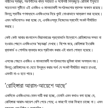
নারীদের স্বাস্থ্য, শরণার্থীদের খাদ্য সহায়তা ও সর্বোপরী বিশ্বজুড়ে রোহিঙ্গা ইস্যুতে
সচেতনতা সৃষ্টিতে এই এনজিও ও মানবতাবাদী সংগঠনগুলোর ব্যাপক অবদান রয়েছে।
কিন্তু স্থানীয় গণমাধ্যমে এনজিওদের নিয়ে খুবই নোংরাভাবে আক্রমণ করা হয়েছে।
এমন অভিযোগও করা হচ্ছে যে, এনজিওসমূহ নিজেদের স্বার্থেই সংকট দীর্ঘায়িত
করছে।
কেউ কেউ আবার বাংলাদেশ-মিয়ানমারের প্রত্যাবর্তন উদ্যোগে রোহিঙ্গাদের সম্মত না
হওয়ার পেছনে এনজিওদের ‘ষড়যন্ত্র’ দেখছে। বিশেষ করে, রোহিঙ্গারা ইংরেজি
প্ল্যাকার্ড ও পোস্টার ব্যবহার করে প্রতিবাদ করায় এই ধারণা পোক্ত হয়েছে।
এসবের পেছনে এনজিও ও মানবতাবাদী সংগঠনগুলোর ভূমিকা থাকা অসম্ভব নয়।
কিন্তু রোহিঙ্গাদের না যেতে উদ্বুদ্ধ করার অর্থ যে সংকট দীর্ঘায়িত করতে চাওয়া,
এমনটা না-ও হতে পারে।
‘রোহিঙ্গারা আরাম-আয়েশে আছে’
একদিকে এনজিওদের যেমন দায়ী করা হচ্ছে, তেমনি এমন কথাও বলা হচ্ছে যে,
রোহিঙ্গারা আরাম-আয়েশ বেশি পেয়ে গেছে; এ কারণেই তারা ফিরতে চাচ্ছে না। এমন
বক্তব্য বেশ নিষ্ঠুর ও অমানবিক।