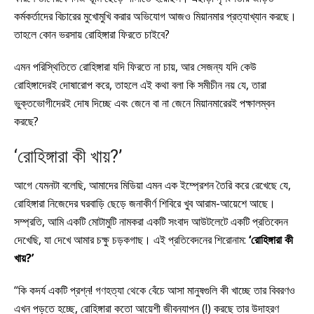
কর্মকর্তাদের বিচারের মুখোমুখি করার অভিযোগ আজও মিয়ানমার প্রত্যাখ্যান করছে।
তাহলে কোন ভরসায় রোহিঙ্গারা ফিরতে চাইবে?
এমন পরিস্থিতিতে রোহিঙ্গারা যদি ফিরতে না চায়, আর সেজন্য যদি কেউ
রোহিঙ্গাদেরই দোষারোপ করে, তাহলে এই কথা বলা কি সমীচীন নয় যে, তারা
ভুক্তভোগীদেরই দোষ দিচ্ছে এবং জেনে বা না জেনে মিয়ানমারেরই পক্ষালম্বন
করছে?
‘রোহিঙ্গারা কী খায়?’
আগে যেমনটা বলেছি, আমাদের মিডিয়া এমন এক ইম্প্রেশন তৈরি করে রেখেছে যে,
রোহিঙ্গারা নিজেদের ঘরবাড়ি ছেড়ে জনাকীর্ণ শিবিরে খুব আরাম-আয়েশে আছে।
সম্প্রতি, আমি একটি মোটামুটি নামকরা একটি সংবাদ আউটলেটে একটি প্রতিবেদন
দেখেছি, যা দেখে আমার চক্ষু চড়কগাছ। এই প্রতিবেদনের শিরোনাম:
‘রোহিঙ্গারা কী
খায়?’
“কি কদর্য একটি প্রশ্ন! গণহত্যা থেকে বেঁচে আসা মানুষগুলি কী খাচ্ছে তার বিবরণও
এখন পড়তে হচ্ছে, রোহিঙ্গারা কতো আয়েশী জীবনযাপন (!) করছে তার উদাহরণ