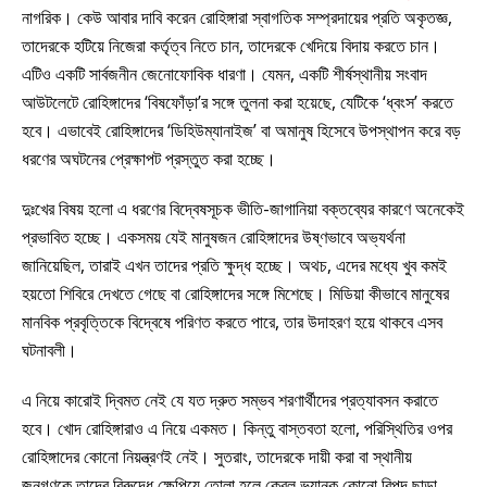
নাগরিক। কেউ আবার দাবি করেন রোহিঙ্গারা স্বাগতিক সম্প্রদায়ের প্রতি অকৃতজ্ঞ,
তাদেরকে হটিয়ে নিজেরা কর্তৃত্ব নিতে চান, তাদেরকে খেদিয়ে বিদায় করতে চান।
এটিও একটি সার্বজনীন জেনোফোবিক ধারণা। যেমন, একটি শীর্ষস্থানীয় সংবাদ
আউটলেটে রোহিঙ্গাদের ‘বিষফোঁড়া’র সঙ্গে তুলনা করা হয়েছে, যেটিকে ‘ধ্বংস’ করতে
হবে। এভাবেই রোহিঙ্গাদের ‘ডিহিউম্যানাইজ’ বা অমানুষ হিসেবে উপস্থাপন করে বড়
ধরণের অঘটনের প্রেক্ষাপট প্রস্তুত করা হচ্ছে।
দুঃখের বিষয় হলো এ ধরণের বিদ্বেষসূচক ভীতি-জাগানিয়া বক্তব্যের কারণে অনেকেই
প্রভাবিত হচ্ছে। একসময় যেই মানুষজন রোহিঙ্গাদের উষ্ণভাবে অভ্যর্থনা
জানিয়েছিল, তারাই এখন তাদের প্রতি ক্ষুদ্ধ হচ্ছে। অথচ, এদের মধ্যে খুব কমই
হয়তো শিবিরে দেখতে গেছে বা রোহিঙ্গাদের সঙ্গে মিশেছে। মিডিয়া কীভাবে মানুষের
মানবিক প্রবৃত্তিকে বিদ্বেষে পরিণত করতে পারে, তার উদাহরণ হয়ে থাকবে এসব
ঘটনাবলী।
এ নিয়ে কারোই দ্বিমত নেই যে যত দ্রুত সম্ভব শরণার্থীদের প্রত্যাবসন করাতে
হবে। খোদ রোহিঙ্গারাও এ নিয়ে একমত। কিন্তু বাস্তবতা হলো, পরিস্থিতির ওপর
রোহিঙ্গাদের কোনো নিয়ন্ত্রণই নেই। সুতরাং, তাদেরকে দায়ী করা বা স্থানীয়
জনগণকে তাদের বিরুদ্ধে ক্ষেপিয়ে তোলা হলে কেবল ভয়ানক কোনো বিপদ ছাড়া