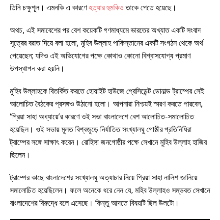
তিনি চক্ষুশূল। এমনকি এ কারণে
হত্যার হুমকিও
তাকে পেতে হয়েছে।
অথচ, এই সমাবেশের পর বেশ কয়েকটি গণমাধ্যমে ভারতের অখ্যাত একটি সংবাদ
সূত্রের বরাত দিয়ে বলা হলো, মুহিব উল্লাহ পাকিস্তানের একটি সংগঠন থেকে অর্থ
পেয়েছেন; যদিও এই অভিযোগের পক্ষে কোথাও কোনো বিশ্বাসযোগ্য প্রমাণ
উপস্থাপন করা হয়নি।
মুহিব উল্লাহকে বিতর্কিত করতে হোয়াইট হাউজে প্রেসিডেন্ট ডোনাল্ড ট্রাম্পের সেই
আলোচিত বৈঠকের প্রসঙ্গও উঠানো হলো। আপনারা নিশ্চয়ই স্মরণ করতে পারবেন,
‘প্রিয়া সাহা অধ্যায়ে’র কারণে ওই সভা বাংলাদেশে বেশ আলোচিত-সমালোচিত
হয়েছিল। ওই সভায় মূলত বিশ্বজুড়ে নির্যাতিত সংখ্যালঘু গোষ্ঠীর প্রতিনিধিরা
ট্রাম্পের সঙ্গে সাক্ষাৎ করেন। রোহিঙ্গা জনগোষ্ঠীর পক্ষে সেখানে মুহিব উল্লাহ হাজির
ছিলেন।
ট্রাম্পের কাছে বাংলাদেশের সংখ্যালঘু অত্যাচার নিয়ে প্রিয়া সাহা নালিশ জানিয়ে
সমালোচিত হয়েছিলেন। ফলে অনেকে ধরে নেন যে, মহিব উল্লাহও সম্ভবত সেখানে
বাংলাদেশের বিরুদ্ধে বলে এসেছে। কিন্তু আদতে বিষয়টি ছিল উলটো।