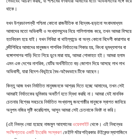
সেভাবেই আচরণ করছি, যা পশ্চিমের বর্ণবাদীরা আমাদের মতো অভিবাসীদের সঙ্গে করে
থাকে।
যখন উগ্রডানপন্থী পশ্চিমা কোনো রাজনীতিক বা বিদ্বেষ-ছড়ানো সংবাদমাধ্যম
আমাদের মতো অভিবাসী ও সংখ্যালঘুদের নিয়ে গালিগালাজ করে, তখন আমরা বিস্ময়ে
হতবিহবল হয়ে যাই। যখন লিবিয়া বা থাইল্যান্ডে বা অন্য কোনো বিদেশী কারাগার বা
বন্দীশিবিরে আমাদের মানুষজন পাশবিক নির্যাতনের শিকার হয়, কিংবা ভূমধ্যসাগর বা
বঙ্গোপসাগর পাড়ি দিতে গিয়ে ডুবে মারা যায়, আমরা শোকাহত হই। আমরা হলাম
এমন এক দেশের নাগরিক, যেটির অর্থনীতিতে বড় জোগান দিয়ে আসছে লাখ লাখ
অভিবাসী, যারা বিদেশ-বিভূইয়ে বৈধ-অবৈধভাবে টিকে আছেন।
কিন্তু আজ যখন নির্যাতিত মানুষজনকে আশ্রয় দিতে হচ্ছে আমাদের, তখন সেই
আমরাই নির্যাতকের ভূমিকায় অবতীর্ণ হতে দ্বিধা করছি না। আমরা যেই মানবিক
চেতনায় বিশ্বের সবচেয়ে নির্যাতিত সংখ্যালঘু জনগোষ্ঠীর মানুষকে স্বাগত জানিয়ে
অনুপম নজির সৃষ্টি করেছিলাম, আসুন আমরা সেই চেতনাকে বিনষ্ট না করি।
(এই নিবন্ধ নেয়া হয়েছে নাজমুল আহসানের
ওয়েবসাইট
থেকে। এই নিবন্ধের
সংক্ষিপ্ততর একটি ইংরেজি সংস্করণ
ডেইলি স্টার
পত্রিকার
উইকেন্ড
ম্যাগাজিনে