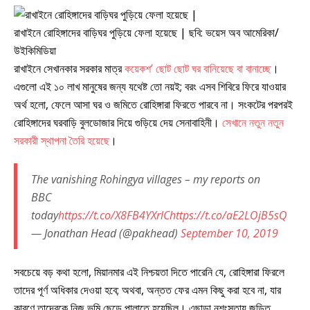
রাখাইনে রোহিঙ্গাদের বাড়িঘর পুড়িয়ে ফেলা হয়েছে | ছবি: ভয়েস অব আমেরিকা/
উইকিমিডিয়া
রাখাইনে সেখানকার সরকার মাত্র
কয়েকশ’ ছোট ছোট ঘর বানিয়েছে বা বানাচ্ছে
।
এগুলো এই ১০ লাখ মানুষের জন্য যথেষ্ট তো নয়ই; বরং এসব শিবিরে ফিরে যাওয়ার
অর্থ হলো, ফেলে আসা ঘর ও জমিতে রোহিঙ্গারা ফিরতে পারবে না। সংকটের পরপরই
রোহিঙ্গাদের ঘরবাড়ি বুলডোজার দিয়ে গুড়িয়ে দেয় সেনাবাহিনী।
সেখানে নতুন নতুন
সরকারী স্থাপনা তৈরি হয়েছে
।
The vanishing Rohingya villages – my reports on
BBC
today
https://t.co/X8FB4YXrlC
https://t.co/aE2LOjB5sQ
— Jonathan Head (@pakhead)
September 10, 2019
সবচেয়ে বড় কথা হলো, মিয়ানমার এই নিশ্চয়তা দিতে পারেনি যে, রোহিঙ্গারা ফিরলে
তাদের পূর্ণ অধিকার দেওয়া হবে; অথবা, অন্তত ফের এমন কিছু করা হবে না, যার
কারণে তাদেরকে নিজ ভূমি ছেড়ে পালাতে হয়েছিল। এছাড়া নৃশংসতায় জড়িত