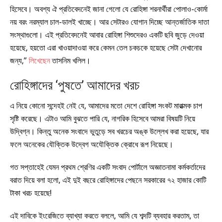
হিসেবে। অবশ্য ঐ প্রতিবেদনেই জানা গেলো যে রোহিঙ্গা শরনার্থীরা পোলাও-কোর্মা
নয় বরং নরম্যাল চাল-ডালই খাচ্ছে। আর সেটারও যোগান দিচ্ছে আন্তর্জাতিক দাতা
সংস্থাগুলো। এই প্রতিবেদনেই আবার রোহিঙ্গা শিশুদেরও একটি ছবি জুড়ে দেওয়া
হয়েছে, হয়তো এরা খাওয়াদাওয়া করে কেমন তেল চকচকে হয়েছে সেটা দেখানোর
জন্য,”
লিখেছেন
তাসনিম খলিল।
রোহিঙ্গাদের ‘পুষতে’ আমাদের খরচ
এ নিয়ে কোনো সন্দেহই নেই যে, আমাদের মতো দেশে রোহিঙ্গা সংকট মারাত্মক চাপ
সৃষ্টি করেছে। এটাও আমি বুঝতে পারি যে, নাগরিক হিসেবে আমরা বিষয়টি নিয়ে
উদ্বিগ্ন। কিন্তু অনেক সংবাদে ভুতুড়ে সব খরচের অঙ্ক উল্লেখ করা হয়েছে, যার
ফলে অনেকের যৌক্তিক উদ্বেগ অযৌক্তিক ক্রোধে রূপ নিয়েছে।
গত সপ্তাহেই যেমন প্রথম শ্রেণির একটি সংবাদ পোর্টালে অজ্ঞাতনামা কর্মকর্তাদের
বরাত দিয়ে বলা হলো, এই দুই বছরে রোহিঙ্গাদের পেছনে সরকারের ৭২ হাজার কোটি
টাকা খরচ হয়েছে!
এই দাবিকে ইংরেজিতে ব্যাখ্যা করতে বললে, আমি যে শব্দটি ব্যবহার করতাম, তা