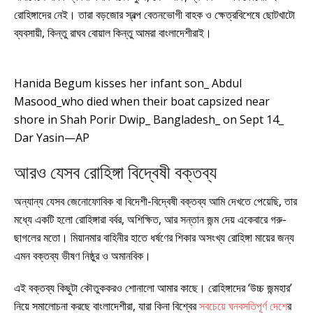
রোহিঙ্গাদের নেই। তারা বড়জোর স্বল্প বেতনভোগী বাহক ও ক্ষেত্রবিশেষে ছোটখাটো
ব্যবসায়ী, কিন্তু রাঘব বোয়াল কিন্তু আমরা বাংলাদেশীরাই।
Hanida Begum kisses her infant son_ Abdul
Masood_who died when their boat capsized near
shore in Shah Porir Dwip_ Bangladesh_ on Sept 14_
Dar Yasin—AP
আরও যেসব রোহিঙ্গা বিদ্বেষী বক্তব্য
অন্যান্য যেসব জেনোফোবিক বা বিদেশী-বিদ্বেষী বক্তব্য আমি দেখতে পেয়েছি, তার
মধ্যে একটি হলো রোহিঙ্গারা বর্বর, অশিক্ষিত, আর সন্তান জন্ম দেয় একেবারে গরু-
ছাগলের মতো। মিয়ানমার বাহিনীর হাতে ধর্ষণের শিকার অসংখ্য রোহিঙ্গা মায়ের জন্য
এমন বক্তব্য ভীষণ নিষ্ঠুর ও অমানবিক।
এই বক্তব্য কিছুটা কৌতুককরও শোনালো আমার কাছে। রোহিঙ্গাদের ‘উচ্চ জন্মহার’
নিয়ে সমালোচনা করছে বাংলাদেশীরা, যারা কিনা বিশ্বের
সবচেয়ে ঘনবসতিপূর্ণ দেশে
র