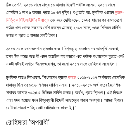
ঠিক তেমনি, ২০১৬ সালে মাত্র ১৬ হাজার বিদেশী পর্যটক এলেও, ২০১৭ সালে
এসেছিল ১ লাখ ৬ হাজার; প্রায় ১০ গুণ বৃদ্ধি। শুধু তাই নয়, মুশফিক ওয়াদুদ
লন্ডন-
ভিত্তিক সিইআইসি’র উপাত্ত
বের করে দেখিয়েছেন, ১৯৯৫ সালের পর বাংলাদেশে
প‌র্য‌টন খাত থেকে সবচেয়ে বেশি রাজস্ব এসেছে ২০১৭ সালে; ৩৪৪ মিলিয়ন মা‌র্কিন
ডলার বা প্রায় ৩ হাজার কোটি টাকা।
২০১৬ সালে যখন গুলশান হামলার কারণে বিশ্বজুড়ে বাংলাদেশের ভাবমূর্তি সংকটে,
তখন ঠিক পরের বছর কী এমন হয়েছিল যার কারণে এত পর্যটক বাংলাদেশে ঘুরতে এল?
একটা ঘটনাই এখানে উল্লেখযোগ্য, তা হলো ২০১৭ সালে রোহিঙ্গারা এসেছিল।
মুশফিক আরও লিখেছেন, “বাংলাদেশ ব্যাংক
বলছে
২০১৬-২০১৭ অ‌র্থবছরে বৈদেশিক
সাহায্য ছিল ৩৫৬৩.৬ মিলিয়ন মা‌র্কিন ডলার । ২০১৮-২০১৯ অ‌র্থ বছরে বৈদেশিক
সাহায্য আসছে ৬১২৫.৫ মিলিয়ন মা‌র্কিন ডলার। অর্থাৎ, প্রায় দ্বিগুন। এই দ্বিগুন
এমন সময় হয়েছে যখন বিশ্বব্যাপী বিদেশী সাহায্যের খারাপ অবস্থা। আমরা দ্বিগুন
যে টাকা-পয়সা পাচ্ছি সেটা রোহিঙ্গাদের কারণেই।”
রোহিঙ্গারা ‘অপরাধী’