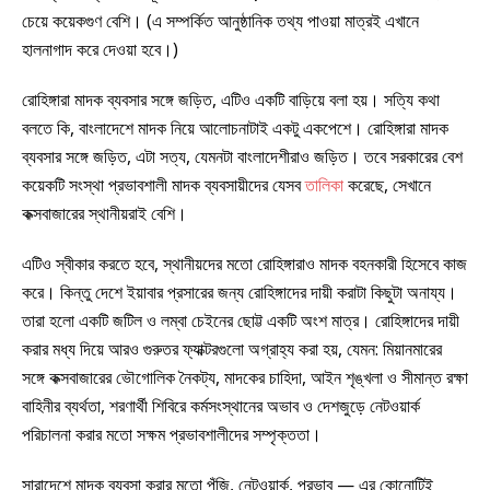
চেয়ে কয়েকগুণ বেশি। (এ সম্পর্কিত আনুষ্ঠানিক তথ্য পাওয়া মাত্রই এখানে
হালনাগাদ করে দেওয়া হবে।)
রোহিঙ্গারা মাদক ব্যবসার সঙ্গে জড়িত, এটিও একটি বাড়িয়ে বলা হয়। সত্যি কথা
বলতে কি, বাংলাদেশে মাদক নিয়ে আলোচনাটাই একটু একপেশে। রোহিঙ্গারা মাদক
ব্যবসার সঙ্গে জড়িত, এটা সত্য, যেমনটা বাংলাদেশীরাও জড়িত। তবে সরকারের বেশ
কয়েকটি সংস্থা প্রভাবশালী মাদক ব্যবসায়ীদের যেসব
তালিকা
করেছে, সেখানে
কক্সবাজারের স্থানীয়রাই বেশি।
এটিও স্বীকার করতে হবে, স্থানীয়দের মতো রোহিঙ্গারাও মাদক বহনকারী হিসেবে কাজ
করে। কিন্তু দেশে ইয়াবার প্রসারের জন্য রোহিঙ্গাদের দায়ী করাটা কিছুটা অনায্য।
তারা হলো একটি জটিল ও লম্বা চেইনের ছোট্ট একটি অংশ মাত্র। রোহিঙ্গাদের দায়ী
করার মধ্য দিয়ে আরও গুরুতর ফ্যাক্টরগুলো অগ্রাহ্য করা হয়, যেমন: মিয়ানমারের
সঙ্গে কক্সবাজারের ভৌগোলিক নৈকট্য, মাদকের চাহিদা, আইন শৃঙ্খলা ও সীমান্ত রক্ষা
বাহিনীর ব্যর্থতা, শরণার্থী শিবিরে কর্মসংস্থানের অভাব ও দেশজুড়ে নেটওয়ার্ক
পরিচালনা করার মতো সক্ষম প্রভাবশালীদের সম্পৃক্ততা।
সারাদেশে মাদক ব্যবসা করার মতো পুঁজি, নেটওয়ার্ক, প্রভাব — এর কোনোটিই