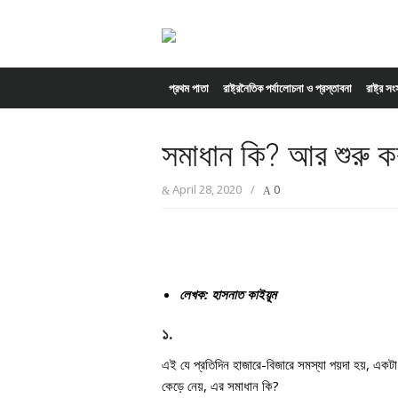
Skip to content
প্রথম পাতা
রাষ্ট্রনৈতিক পর্যালোচনা ও প্রস্তাবনা
রাষ্ট্র স
সমাধান কি? আর শুরু 
April 28, 2020
/
0
লেখক: হাসনাত কাইয়ূম
১.
এই যে প্রতিদিন হাজারে-বিজারে সমস্যা পয়দা হয়, এ
কেড়ে নেয়, এর সমাধান কি?