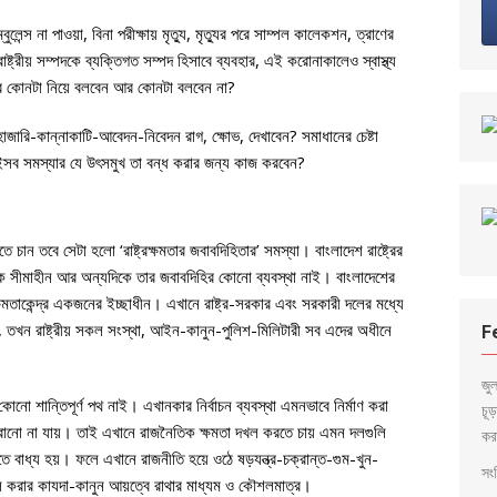
েন্স না পাওয়া, বিনা পরীক্ষায় মৃত্যু, মৃত্যুর পরে সাম্পল কালেকশন, ত্রাণের
াষ্ট্রীয় সম্পদকে ব্যক্তিগত সম্পদ হিসাবে ব্যবহার, এই করোনাকালেও স্বাস্থ্য
র কোনটা নিয়ে বলবেন আর কোনটা বলবেন না?
ারি-কান্নাকাটি-আবেদন-নিবেদন রাগ, ক্ষোভ, দেখাবেন? সমাধানের চেষ্টা
সব সমস্যার যে উৎসমুখ তা বন্ধ করার জন্য কাজ করবেন?
ে চান তবে সেটা হলো ‘রাষ্ট্রক্ষমতার জবাবদিহিতার’ সমস্যা। বাংলাদেশ রাষ্ট্রের
কে সীমাহীন আর অন্যদিকে তার জবাবদিহির কোনো ব্যবস্থা নাই। বাংলাদেশের
ষমতাকেন্দ্র একজনের ইচ্ছাধীন। এখানে রাষ্ট্র-সরকার এবং সরকারী দলের মধ্যে
, তখন রাষ্ট্রীয় সকল সংস্থা, আইন-কানুন-পুলিশ-মিলিটারী সব এদের অধীনে
F
জু
র কোনো শান্তিপূর্ণ পথ নাই। এখানকার নির্বাচন ব্যবস্থা এমনভাবে নির্মাণ করা
চূ
হারানো না যায়। তাই এখানে রাজনৈতিক ক্ষমতা দখল করতে চায় এমন দলগুলি
কর
ুলতে বাধ্য হয়। ফলে এখানে রাজনীতি হয়ে ওঠে ষড়যন্ত্র-চক্রান্ত-গুম-খুন-
সংব
া দখল করার কাযদা-কানুন আয়ত্বে রাথার মাধ্যম ও কৌশলমাত্র।