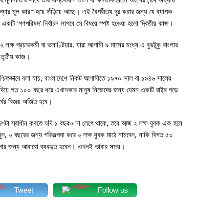
যার মূল কারণ হয়ে দাঁড়িয়ে আছে। এই বৈপরীত্য দূর করার জন্য যে ব্যাপক
কটি ‘গণপরিষদ’ নির্বাচন লাগবে সে বিষয়ে স্পষ্ট হওেয়া হলো দ্বিতীয় কাজ।
ক্ষ প্রচারকর্মী বা ভলাণ্টিয়ার, যারা আগামী ৯ মাসের মধ্যে এ বুঝটুকু বাংলার
 তৃতীয় কাজ।
শ্চিতভাবে বলা যায়, বাংলাদেশে নিকট আগামীতে ১৯৭০ সাল বা ১৯৪৬ সালের
 দিয়ে গত ১০০ বছর ধরে এখানকার মানুষ নিজেদের জন্য যেমন একটি রাষ্ট্র গড়ে
বের বিজয় অর্জিত হবে।
রে দেশটা স্বাধীন করতে যদি ১ বছরও না লেগে থাকে, তবে আজ ২ লক্ষ যুবক এক হলে
াবুন, ২ বছরের জন্য পরিকল্পনা করে ২ লক্ষ যুবক মাঠে নামবেন, নাকি বিগত ৫০
নোর জন্য আবারো ব্যবহৃত হবেন। এখনই ভাবার সময়।
Tweet
Follow us