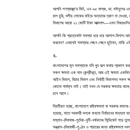
আপনি গণস্বাস্থ্য’র কিট, এন-৯৫ মাস্ক, ডা. মঈনুলের এম্বুল
চাল চুরি, দলীয় লোকের বাইরে অন্যদের ত্রাণ না দেওয়া, র
বিভাগের আরো ২২ কোটি টাকা আত্মসাৎ—এমন বিষয়গুলি
আপনি কি প্রত্যেকটা সমস্যা ধরে ধরে আলাপ-বিলাপ-আহাজ
করবেন? এভাবেই সমস্যার পেছন পেছন ছুটবেন, নাকি এই
২.
বাংলাদেশের মূল সমস্যাকে যদি খুব অল্প কথায় প্রকাশ করত
সকল ক্ষমতা এক পদে কেন্দ্রীভূত, আর এই ক্ষমতা একদি
আইন বিভাগ, বিচার বিভাগ এবং নির্বাহী বিভাগসহ সকল ক্
কোনো পার্থক্য নাই। তাই যখন যে সরকার ক্ষমতায় থাকে
চলে আসে।
দ্বিতীয়ত হচ্ছে, বাংলাদেশে রাষ্ট্রক্ষমতা বা সরকার বদলে
হয়েছে, যাতে সরকারী দলকে কখনো নির্বাচনের মাধ্যমে 
মস্তান-চাঁদাবাজ-লুটেরা-খুনী-ধর্ষকদের সিন্ডিকেট গড়ে ত
সন্ত্রাস-চাঁদাবাজী-লুণ্ঠন ও পাচারের জন্য রাষ্ট্রক্ষমত