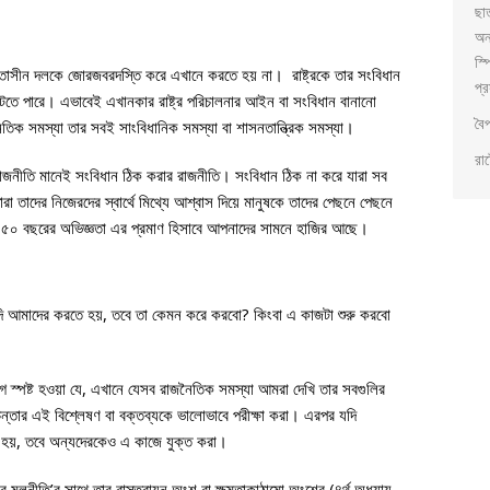
ছা
অন
স্প
তাসীন দলকে জোরজবরদস্তি করে এখানে করতে হয় না। রাষ্ট্রকে তার সংবিধান
প্র
টতে পারে। এভাবেই এখানকার রাষ্ট্র পরিচালনার আইন বা সংবিধান বানানো
বৈ
িক সমস্যা তার সবই সাংবিধানিক সমস্যা বা শাসনতান্ত্রিক সমস্যা।
রাষ
রাজনীতি মানেই সংবিধান ঠিক করার রাজনীতি। সংবিধান ঠিক না করে যারা সব
 তাদের নিজেরদের স্বার্থে মিথ্যে আশ্বাস দিয়ে মানুষকে তাদের পেছনে পেছনে
গত ৫০ বছরের অভিজ্ঞতা এর প্রমাণ হিসাবে আপনাদের সামনে হাজির আছে।
দি আমাদের করতে হয়, তবে তা কেমন করে করবো? কিংবা এ কাজটা শুরু করবো
স্পষ্ট হওয়া যে, এখানে যেসব রাজনৈতিক সমস্যা আমরা দেখি তার সবগুলির
ন্তার এই বিশ্লেষণ বা বক্তব্যকে ভালোভাবে পরীক্ষা করা। এরপর যদি
 হয়, তবে অন্যদেরকেও এ কাজে যুক্ত করা।
ার মূলনীতি’র সাথে তার বাস্তবায়ন অংশ বা ক্ষমতাকাঠামো অংশের (৪র্থ অধ্যায়