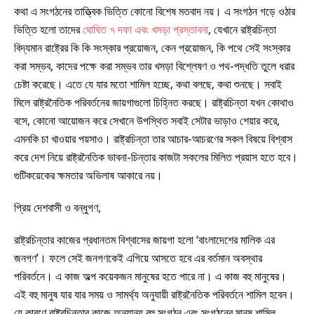
কথা এ সংগঠনের তাত্ত্বিক ভিত্তি কোনো বিশেষ মতবাদ নয়। এ সংগঠন গড়ে ওঠার
ভিত্তি হলো তাদের
ঘোঘিত ৭ দফা এবং খসড়া প্রস্তাবনা
, যেখানে রাষ্ট্রচিন্তা
বিদ্যমান রাষ্ট্রের কি কি সংস্কার প্রয়োজন, কেন প্রয়োজন, কি পথে সেই সংস্কার
করা সম্ভব, কাদের পক্ষে করা সম্ভব তার খসড়া বিশ্লেষণ ও পথ-পদ্ধতি তুলে ধরার
চেষ্টা করেছে। এতে যে যার মতো শামিল হচ্ছে, কথা বলছে, কথা শুনছে। সবাই
মিলে রাষ্ট্রনৈতিক পরিবর্তনের জায়গাগুলো চিহ্নিত করছে। রাষ্ট্রচিন্তা যখন কোথাও
বসে, কোনো আয়োজন করে সেখানে উপস্থিত সবাই সেটার ভাড়াও শেয়ার করে,
এমনকি চা খাওয়ার পয়সাও। রাষ্ট্রচিন্তা তার আচার-আচরণের সকল বিষয়ে বিশ্বাস
করে দেশ নিয়ে রাষ্ট্রনৈতিক ভাবনা-চিন্তার কাজটা সকলের মিলিত প্রয়াস হতে হবে।
গুটিকয়েকের ক্ষমতার অভিলাষ আকারে নয়।
প্রিয় দেশবাসী ও বন্ধুগণ,
রাষ্ট্রচিন্তার কাজের প্রধানতম বিশ্বাসের জায়গা হলো ‘বাংলাদেশের মালিক এর
জনগণ’। ফলে সেই জনগণকেই এগিয়ে আসতে হবে এর বর্তমান অবস্থার
পরিবর্তনে। এ কাজ অল্প কয়েকজন মানুষের হতে পারে না। এ কাজ বহু মানুষের।
এই বহু মানুষ যার যার সময় ও সামর্থ্য অনুযায়ী রাষ্ট্রনৈতিক পরিবর্তনে শামিল হবেন।
যে কারণে রাষ্ট্রচিন্তার কাজে অন্যান্য বহু সংগঠন এবং সংগঠনের মানুষ শামিল