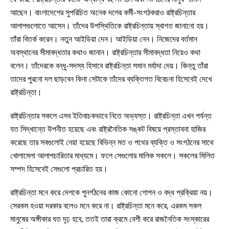
আছেন। বাংলাদেশের সুপরিচিত অনেক দলের কর্মী-সংগঠকরাও রাষ্ট্রচিন্তার
আলাপগুলোতে আসেন। তাঁদের উপস্থিতিকে রাষ্ট্রচিন্তায় স্বাগত জানানো হয়।
তাঁরা বিতর্ক করেন। নতুন আইডিয়া দেন। আইডিয়া নেন। নিজেদের বর্তমান
অবস্থানের সীমাবদ্ধতার কথাও জানান। রাষ্ট্রচিন্তার সীমাবদ্ধতা নিয়েও কথা
বলেন। তাঁদেরকে বন্ধু-সদস্য হিসাবে রাষ্ট্রচিন্তা সমান মর্যাদা দেয়। কিন্তু তাঁরা
তাদের পুরনো দল ছাড়বেন কিনা সেটাকে তাঁদের ব্যক্তিগত বিবেচনা হিসেবেই দেখে
রাষ্ট্রচিন্তা।
রাষ্ট্রচিন্তার সকলে এসব ইতিবাচকভাবে নিতে অভ্যস্ত। রাষ্ট্রচিন্তা এখন পর্যন্ত
যত সিদ্ধান্তে উপনীত হয়েছে এবং রাষ্ট্রনৈতিক সঙ্কট বিষয়ে প্রস্তাবনা হাজির
করেছে তার সবগুলোই নেয়া হয়েছে বিভিন্ন মত ও পথের ব্যক্তি ও সংগঠনের সাথে
খোলামেলা আলাপচারিতার মাধ্যমে। ফলে সেগুলোর মালিক সকলে। সকলের মিলিত
সম্পদ হিসেবেই সেগুলো প্রচারিত হয়।
রাষ্ট্রচিন্তা মনে করে দেশকে পুনর্গঠনের কাজ কোনো গোপন ও বদ্ধ প্রক্রিয়া নয়।
সেরকম হওয়া দরকার বলেও মনে করে না। রাষ্ট্রচিন্তা মনে করে, এরকম সকল
মানুষের অঙ্গীকার যত দৃঢ় হবে, ততই তারা ক্রমে বেশী করে রাজনৈতিক সংস্কারের