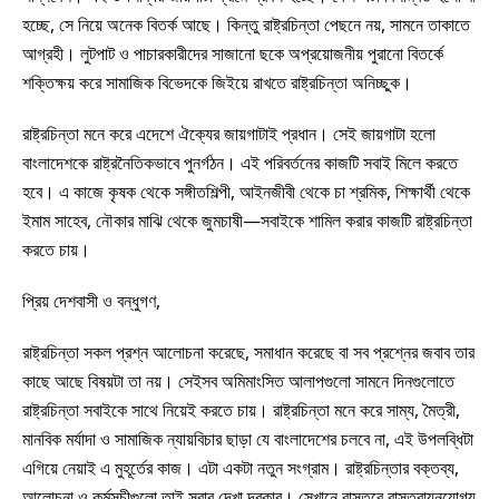
হচ্ছে, সে নিয়ে অনেক বিতর্ক আছে। কিন্তু রাষ্ট্রচিন্তা পেছনে নয়, সামনে তাকাতে
আগ্রহী। লুটপাট ও পাচারকারীদের সাজানো ছকে অপ্রয়োজনীয় পুরানো বিতর্কে
শক্তিক্ষয় করে সামাজিক বিভেদকে জিইয়ে রাখতে রাষ্ট্রচিন্তা অনিচ্ছুক।
রাষ্ট্রচিন্তা মনে করে এদেশে ঐক্যের জায়গাটাই প্রধান। সেই জায়গাটা হলো
বাংলাদেশকে রাষ্ট্রনৈতিকভাবে পুনর্গঠন। এই পরিবর্তনের কাজটি সবাই মিলে করতে
হবে। এ কাজে কৃষক থেকে সঙ্গীতশিল্পী, আইনজীবী থেকে চা শ্রমিক, শিক্ষার্থী থেকে
ইমাম সাহেব, নৌকার মাঝি থেকে জুমচাষী—সবাইকে শামিল করার কাজটি রাষ্ট্রচিন্তা
করতে চায়।
প্রিয় দেশবাসী ও বন্ধুগণ,
রাষ্ট্রচিন্তা সকল প্রশ্ন আলোচনা করেছে, সমাধান করেছে বা সব প্রশ্নের জবাব তার
কাছে আছে বিষয়টা তা নয়। সেইসব অমিমাংসিত আলাপগুলো সামনে দিনগুলোতে
রাষ্ট্রচিন্তা সবাইকে সাথে নিয়েই করতে চায়। রাষ্ট্রচিন্তা মনে করে সাম্য, মৈত্রী,
মানবিক মর্যাদা ও সামাজিক ন্যায়বিচার ছাড়া যে বাংলাদেশের চলবে না, এই উপলব্ধিটা
এগিয়ে নেয়াই এ মুহূর্তের কাজ। এটা একটা নতুন সংগ্রাম। রাষ্ট্রচিন্তার বক্তব্য,
আলোচনা ও কর্মসূচীগুলো তাই সবার দেখা দরকার। সেখানে বাস্তবে বাস্তবায়নযোগ্য