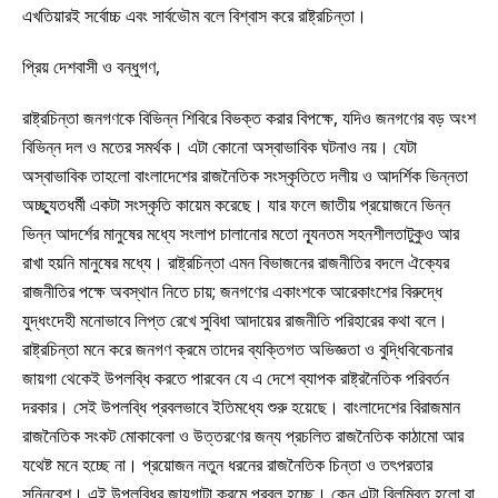
এখতিয়ারই সর্বোচ্চ এবং সার্বভৌম বলে বিশ্বাস করে রাষ্ট্রচিন্তা।
প্রিয় দেশবাসী ও বন্ধুগণ,
রাষ্ট্রচিন্তা জনগণকে বিভিন্ন শিবিরে বিভক্ত করার বিপক্ষে, যদিও জনগণের বড় অংশ
বিভিন্ন দল ও মতের সমর্থক। এটা কোনো অস্বাভাবিক ঘটনাও নয়। যেটা
অস্বাভাবিক তাহলো বাংলাদেশের রাজনৈতিক সংস্কৃতিতে দলীয় ও আদর্শিক ভিন্নতা
অচ্ছ্যুতধর্মী একটা সংস্কৃতি কায়েম করেছে। যার ফলে জাতীয় প্রয়োজনে ভিন্ন
ভিন্ন আদর্শের মানুষের মধ্যে সংলাপ চালানোর মতো ন্যূনতম সহনশীলতাটুকুও আর
রাখা হয়নি মানুষের মধ্যে। রাষ্ট্রচিন্তা এমন বিভাজনের রাজনীতির বদলে ঐক্যের
রাজনীতির পক্ষে অবস্থান নিতে চায়; জনগণের একাংশকে আরেকাংশের বিরুদ্ধে
যুদ্ধংদেহী মনোভাবে লিপ্ত রেখে সুবিধা আদায়ের রাজনীতি পরিহারের কথা বলে।
রাষ্ট্রচিন্তা মনে করে জনগণ ক্রমে তাদের ব্যক্তিগত অভিজ্ঞতা ও বুদ্ধিবিবেচনার
জায়গা থেকেই উপলব্ধি করতে পারবেন যে এ দেশে ব্যাপক রাষ্ট্রনৈতিক পরিবর্তন
দরকার। সেই উপলব্ধি প্রবলভাবে ইতিমধ্যে শুরু হয়েছে। বাংলাদেশের বিরাজমান
রাজনৈতিক সংকট মোকাবেলা ও উত্তরণের জন্য প্রচলিত রাজনৈতিক কাঠামো আর
যথেষ্ট মনে হচ্ছে না। প্রয়োজন নতুন ধরনের রাজনৈতিক চিন্তা ও তৎপরতার
সন্নিবেশ। এই উপলব্ধির জায়গাটা ক্রমে প্রবল হচ্ছে। কেন এটা বিলম্বিত হলো বা