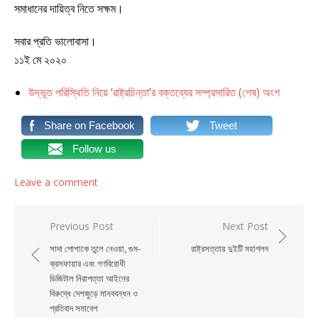
সমাধানের দায়িত্ব নিতে সক্ষম।
সবার প্রতি ভালোবাসা।
১১ই মে ২০২০
উদ্ভূত পরিস্থিতি নিয়ে ‘রাষ্ট্রচিন্তা’র বক্তব্যের সম্প্রসারিত (শেষ) অংশ
Share on Facebook
Tweet
Follow us
Leave a comment
Post navigation
Previous Post
Next Post
সাদা পোশাকে তুলে নেওয়া, গুম-
রাষ্ট্রসত্তায় দুইটি মহাগলদ
ক্রসফায়ার এবং গণবিরোধী
ডিজিটাল নিরাপত্তা আইনের
বিরুদ্ধে দেশজুড়ে মানববন্ধন ও
প্রতিবাদ সমাবেশ