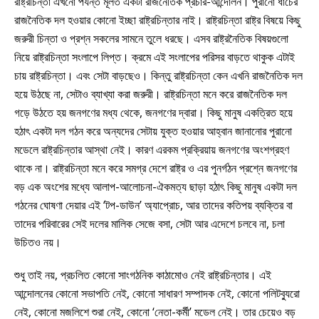
রাষ্ট্রচিন্তা এখনো পর্যন্ত মূলত একটা রাজনৈতিক প্রচার-আন্দোলন। পুরানো ধাঁচের
রাজনৈতিক দল হওয়ার কোনো ইচ্ছা রাষ্ট্রচিন্তার নাই। রাষ্ট্রচিন্তা রাষ্ট্র বিষয়ে কিছু
জরুরী চিন্তা ও প্রশ্ন সকলের সামনে তুলে ধরছে। এসব রাষ্ট্রনৈতিক বিষয়গুলো
নিয়ে রাষ্ট্রচিন্তা সংলাপে লিপ্ত। ক্রমে এই সংলাপের পরিসর বাড়তে থাকুক এটাই
চায় রাষ্ট্রচিন্তা। এবং সেটা বাড়ছেও। কিন্তু রাষ্ট্রচিন্তা কেন এখনি রাজনৈতিক দল
হয়ে উঠছে না, সেটাও ব্যাখ্যা করা জরুরী। রাষ্ট্রচিন্তা মনে করে রাজনৈতিক দল
গড়ে উঠতে হয় জনগণের মধ্য থেকে, জনগণের দ্বারা। কিছু মানুষ একত্রিত হয়ে
হঠাৎ একটা দল গঠন করে অন্যদের সেটায় যুক্ত হওয়ার আহ্বান জানানোর পুরানো
মডেলে রাষ্ট্রচিন্তার আস্থা নেই। কারণ এরকম প্রক্রিয়ায় জনগণের অংশগ্রহণ
থাকে না। রাষ্ট্রচিন্তা মনে করে সমগ্র দেশে রাষ্ট্র ও এর পুনর্গঠন প্রশ্নে জনগণের
বড় এক অংশের মধ্যে আলাপ-আলোচনা-ঐকমত্য ছাড়া হঠাৎ কিছু মানুষ একটা দল
গঠনের ঘোষণা দেয়ার এই ‘টপ-ডাউন’ অ্যাপ্রোচ, আর তাদের কতিপয় ব্যক্তির বা
তাদের পরিবারের সেই দলের মালিক সেজে বসা, সেটা আর এদেশে চলবে না, চলা
উচিতও নয়।
শুধু তাই নয়, প্রচলিত কোনো সাংগঠনিক কাঠামোও নেই রাষ্ট্রচিন্তার। এই
আন্দোলনের কোনো সভাপতি নেই, কোনো সাধারণ সম্পাদক নেই, কোনো পলিটব্যুরো
নেই, কোনো মজলিশে শুরা নেই, কোনো ‘নেতা-কর্মী’ মডেল নেই। তার চেয়েও বড়