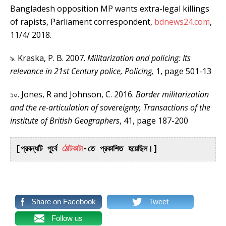
Bangladesh opposition MP wants extra-legal killings
of rapists, Parliament correspondent,
bdnews24.com
,
11/4/ 2018.
৯. Kraska, P. B. 2007.
Militarization and policing: Its
relevance in 21st Century police, Policing,
1, page 501-13
১০. Jones, R and Johnson, C. 2016.
Border militarization
and the re-articulation of sovereignty, Transactions of the
institute of British Geographers
, 41, page 187-200
[প্রবন্ধটি পূর্বে 
ঠোটকাটা
-তে প্রকাশিত হয়েছিল।]
Share on Facebook
Tweet
Follow us