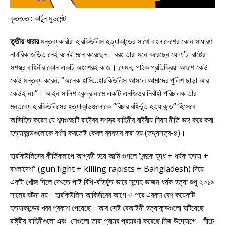
কৃতজ্ঞতা: কার্টুন মুভমেন্ট
তৃতীয় ধারার
মন্তব্যকারীরা হারকিউলিস হত্যাকান্ডের সাথে বাংলাদেশের কোন সাধারণ
নাগরিক জড়িত নেই বলেই মনে করেছেন। বরং তারা মনে করেছেন যে এ’টা রাষ্টের
সশস্ত্র বাহিনীর কোন একটি অংশেরই কাজ। যেমন, পাঠক প্রতিক্রিয়া অংশে কেউ
কেউ মন্তব্য করেন, “অনেক হাসি…হারকিউলিস আসলে আমাদের পুলিশ ছাড়া আর
কেউই নয়”। আইন সালিশ কেন্দ্র নামে একটি এনজিওর নির্বাহী পরিচালক তাঁর
মন্তব্যে হারকিউলিসের হত্যাকান্ডগুলোকে “বিচার বহির্ভূত হত্যাকান্ড” হিসেবে
অভিহিত করেন যে শব্দগুচ্ছটি রাষ্ট্রের সশস্ত্র বাহিনীর রাষ্ট্রীয় নিয়ম নীতি ভঙ্গ করে করা
হত্যাকান্ডগুলোকে বর্ণনা করতেই কেবল ব্যবহার করা হয় (তথ্যসূত্র-৪)।
হারকিউলিসের কীর্তিকলাপে আগ্রহী হয়ে আমি গুগলে “বন্দুক যুদ্ধ + ধর্ষক হত্যা +
বাংলাদেশ” (gun fight + killing rapists + Bangladesh) দিয়ে
একটা খোঁজ দিলে দেখতে পাই বিধি-বহির্ভূত ভাবে সন্দেহ ভাজন ধর্ষক হত্যা শুধু ২০১৯
সালের ঘটনা নয়। হারকিউলিস আবির্ভাবের আগে ও পরে এরকম বেশ কয়েকটি
হত্যাকান্ডের খবর প্রকাশ পেয়েছে। আর সেই বেআইনী হত্যাকান্ডগুলো ঘটিয়েছে
রাষ্ট্রীয় বাহিনীগুলো এবং সেগুলো তারা প্রচার প্রচারণা করেছে নিজ উদ্যোগে। নীচে