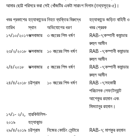
আমার ছোট্ট পরিসরে করা সেই খোঁজটির একটা সারাংশ দিলাম (তথ্যসূত্র-৫)।
খবর প্রকাশের
হত্যাকান্ডের
নিহত ব্যক্তির বিরুদ্ধে
হত্যাকান্ডে জড়িত বাহিনী ও
তারিখ
স্থান
অভিযোগের ধরণ
খবর প্রেরক
১৭/১০/২০১৭
কক্সবাজার
৩ বছরের শিশু ধর্ষণ
RAB-৭;কম্পানী কমান্ডার
রুহুল আমীন
২৩/২/২০১৮
কক্সবাজার
১০ বছরের শিশু ধর্ষণ
RAB -৭;কম্পানী কমান্ডার
রুহুল আমীন
২/৪/২০১৮
কক্সবাজার
৫ বছরের শিশু ধর্ষণ
RAB -৭;কম্পানী কমান্ডার
রুহুল আমীন
২৪/৪/২০১৮
চট্টগ্রাম
১০ বছরের শিশু ধর্ষণ
RAB -৭;সহকারী
পরিচালক লেফটেন্যান্ট
আশেকুর রহমান এবং
মিমতানুর রহমান।
১৭/১- ২/২,
হারকিউলিস-
২০১৯
হত্যাকান্ড
২৯/৪/২০১৯
চট্টগ্রাম
নিজের কোচিং সেন্টারে
RAB-৭; মাশকুর রহমান