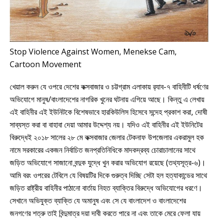
Stop Violence Against Women, Menekse Cam,
Cartoon Movement
খেয়াল করুন যে ওপরে দেশের কক্সবাজার ও চট্টগ্রাম এলাকায় র‌্যাব-৭ বাহিনীটি ধর্ষণের
অভিযোগে মানুষ/বাংলাদেশের নাগরিক খুনের ঘটনায় এগিয়ে আছে। কিন্তু এ লেখায়
এই বাহিনীর এই ইউনিটকে বিশেষভাবে হারকিউলিস হিসেবে সন্দেহ প্রকাশ করা, দোষী
সাব্যস্ত করা বা বাহাবা দেয়া আমার উদ্দেশ্য নয়। যদিও এই বাহিনীর এই ইউনিটের
বিরুদ্ধেই ২০১৮ সালের ২৮ মে কক্সবাজার জেলার টেকনাফ উপজেলার একরামুল হক
নামে সরকারের একজন নির্বাচিত জনপ্রতিনিধিকে মাদকদ্রব্য চোরাচালানের সাথে
জড়িত অভিযোগে সাজানো বন্দুক যুদ্ধে খুন করার অভিযোগ রয়েছে (তথ্যসূত্র-৬)।
আমি বরং ওপরের টেবিলে যে বিষয়টির দিকে গুরুত্ব দিচ্ছি সেটা হল হত্যাকান্ডের সাথে
জড়িত রাষ্ট্রীয় বাহিনীর পাঠানো বার্তায় নিহত ব্যাক্তির বিরুদ্ধে অভিযোগের ধরণে।
সেখানে অভিযুক্ত ব্যাক্তি যে অমানুষ এবং সে যে বাংলাদেশ ও বাংলাদেশের
জনগণের শত্রু তাই বিন্দুমাত্র দয়া দাবী করতে পারে না এবং তাকে মেরে ফেলা যায়