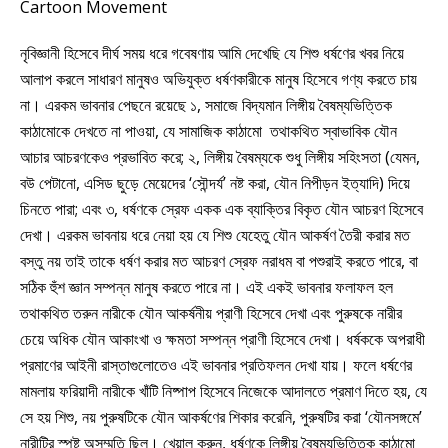
Cartoon Movement
নৃবিজ্ঞানী হিসেবে দীর্ঘ সময় ধরে গবেষণায় আমি দেখেছি যে শিশু ধর্ষণের খবর নিয়ে
আলাপ করলে সাধারণ মানুষও অভিযুক্ত ধর্ষণকারীকে মানুষ হিসেবে গণ্য করতে চায়
না। এরকম ভাবনার পেছনে রয়েছে ১, সমাজে বিদ্যমান লিঙ্গীয় বৈষম্যভিত্তিক
কাঠামোকে দেখতে না পাওয়া, যে সামাজিক কাঠামো তথাকথিত স্বাভাবিক যৌন
আচার আচরণকেও প্রভাবিত করে; ২, লিঙ্গীয় বৈষম্যকে শুধু লিঙ্গীয় সহিংসতা (যেমন,
বউ পেটানো, এসিড ছুড়ে মেয়েদের ‘সৌন্দর্য’ নষ্ট করা, যৌন নিপীড়ন ইত্যাদি) দিয়ে
চিনতে পারা; এবং ৩, ধর্ষণকে স্রেফ একক এক ব্যাক্তির বিকৃত যৌন আচরণ হিসেবে
দেখা। এরকম ভাবনায় ধরে নেয়া হয় যে শিশু যেহেতু যৌন আকর্ষণ তৈরী করার মত
বস্তু নয় তাই তাকে ধর্ষণ করার মত আচরণ স্রেফ নরাধম বা পশুরাই করতে পারে, বা
সঠিক হুঁশ জ্ঞান সম্পন্ন মানুষ করতে পারে না। এই একই ভাবনার ফলাফল হল
তথাকথিত তরুন নারীকে যৌন আকর্ষনীয় প্রাণী হিসেবে দেখা এবং পুরুষকে নারীর
চেয়ে অধিক যৌন আকাংখা ও ক্ষমতা সম্পন্ন প্রাণী হিসেবে দেখা। ধর্ষককে অপরাধী
প্রমাণের আইনী রাস্তাগুলোতেও এই ভাবনার প্রতিফলন দেখা যায়। ফলে ধর্ষণের
মামলায় ফরিয়াদী নারীকে খাঁটি নিষ্পাপ হিসেবে নিজেকে আদালতে প্রমাণ দিতে হয়, যে
সে হয় শিশু, নয় পুরুষটিকে যৌন আকর্ষণের শিকার করেনি, পুরুষটির করা ‘যৌনসঙ্গমে’
নারীটির স্পষ্ট অসম্মতি ছিল। খেয়াল করুন, ধর্ষণকে লিঙ্গীয় বৈষম্যভিত্তিক কাঠামো