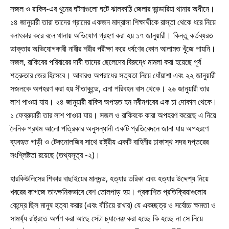
সজল ও রাকিব-এর খুনের ঘটনাগুলো ঘটে ঝালকাঠি জেলার ভান্ডারিয়া থানার অধীনে।
১৪ জানুয়ারী তারা তাদের গ্রামের একজন মাদ্রাসা শিক্ষার্থীকে রাস্তা থেকে ধরে নিয়ে
বলাৎকার করে বলে থানায় অভিযোগ গ্রহণ করা হয় ১৭ জানুয়ারী। কিন্তু কর্তব্যরত
ডাক্তার অভিযোগকারী নারীর শরীর পরীক্ষা করে ধর্ষণের কোন আলামত খুঁজে পায়নি।
সজল, রাকিবের পরিবারের দাবী তাদের ছেলেদের বিরুদ্ধে মামলা করা হয়েছে পূর্ব
শত্রুতার জের হিসেবে। আবারও অপরাধের সত্যতা নিয়ে ধোঁয়াশা এবং ২২ জানুয়ারী
সজলকে অপহরণ করা হয় সীতাকুন্ডে, এনা পরিবহন বাস থেকে। ২৬ জানুয়ারী তার
লাশ পাওয়া যায়। ২৪ জানুয়ারী রাকিব অপহৃত হন নবীনগরের এক চা দোকান থেকে।
১ ফেব্রুয়ারী তার লাশ পাওয়া যায়। সজল ও রাকিবকে কারা অপহরণ করেছে এ নিয়ে
দৈনিক প্রথম আলো পত্রিকার অনুসন্ধানী একটি প্রতিবেদনে জানা যায় অপহরণে
ব্যবহৃত গাড়ী ও টেকনোলজির সাথে রাষ্ট্রীয় একটি বাহিনীর ঢাকাস্থ সদর দপ্তরের
সংশ্লিষ্টতা রয়েছে (তথ্যসূত্র -২)।
হারকিউলিসের শিকার বাছাইয়ের মানদন্ড, হত্যার তরিকা এবং হত্যার উদ্দেশ্য নিয়ে
খবরের কাগজে তাৎক্ষনিকভাবে বেশ তোলপাড় হয়। প্রকাশিত প্রতিক্রিয়াগুলোর
কেন্দ্রে ছিল মানুষ হত্যা করার (এবং বাঁচিয়ে রাখার) যে একচ্ছত্র ও সর্বোচ্চ ক্ষমতা ও
সামর্থ্য রাষ্ট্রতে অর্পণ করা আছে সেটা চ্যালেঞ্জ করা হচ্ছে কি হচ্ছে না সে নিয়ে