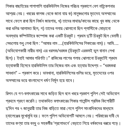
শিকার বাছাইয়ের পাশাপাশি হারকিউলিস নিজের পরিচয় প্রকাশে বেশ নাটুকেপনার
আশ্রয় নেয়। খবরের কাগজ থেকে জানা যায় ক) মানুষগুলোর মৃতদেহ অসম্মানের
সাথে ফেলে রাখা ছিল নির্জন জায়গায়, খ) তাদের মাথায়/কানের কাছে খুব কাছ থেকে
করা গুলির আলামত ছিল, গ) তাদের গলায় ঝোলানো ছিল প্লাস্টিকে মোড়ানো
অবস্থায় কম্পিউটারে কম্পোজ করা একটি চিরকুট। প্রথম দু’টি চিরকুট ছিল বেনামী।
সেগুলোয় শুধু লেখা ছিল : “আমার নাম ….(হারকিউলিসের শিকারের নাম)। আমি…..
(অভিযোগকারী নারীর নাম) এর ধরসক/ধরষক (চিরকুটে এরকমই ভুল বানান লেখা
ছিল)। ইহাই আমার পরিণতি।” রাকিবের লাশের গলায় ঝোলানো চিরকুটেই প্রথম
হত্যাকারী হিসেবে হারকিউলিস তার নিজের নাম এবং হত্যার উদ্দেশ্য – “ধরষকরা
সাবধান” – প্রকাশ করে। ভাবখানা, হারকিউলিসের গুলির ভয়ে, মৃতদেহের ওপর
অসম্মানের ভয়ে বাংলাদেশে ধর্ষণ নির্মূল হয়ে যাবে।
রিপন যে গণ-বলাৎকারের সাথে জড়িত ছিল বলে খবরে প্রকাশ পুলিশ সেই অভিযোগ
প্রথমে গ্রহণ করেনি। তথাকথিত বলাৎকারের শিকার গার্মেন্টস শ্রমিক কিশোরীটি
দু’দিন পর ৭ জানুয়ারী তার নিজ বাড়িতে মারা গেলে পুলিশ সাংবাদিকদের মাধ্যমে
চ্যালেঞ্জের মুখোমুখি হয়। ফলে পুলিশ অভিযোগটি আমলে নেয়। পরিবারের দাবী যে
তাদের কণ্যা তার বন্ধু ও সহকর্মীর ‘প্রলোভনে’ বেড়াতে গিয়ে ধর্ষকদের খপ্পরে পড়ে।