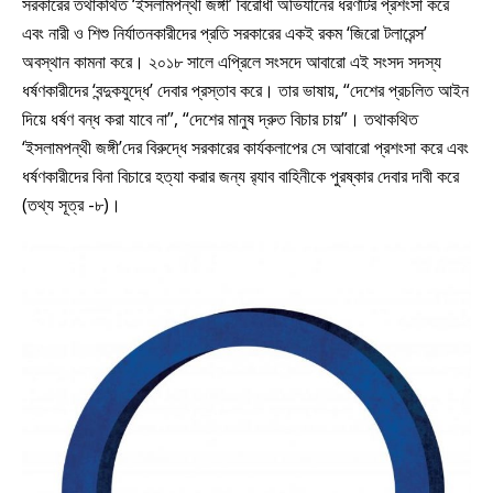
সরকারের তথাকথিত ‘ইসলামপন্থী জঙ্গী’ বিরোধী অভিযানের ধরণটির প্রশংসা করে
এবং নারী ও শিশু নির্যাতনকারীদের প্রতি সরকারের একই রকম ‘জিরো টলারেন্স’
অবস্থান কামনা করে। ২০১৮ সালে এপ্রিলে সংসদে আবারো এই সংসদ সদস্য
ধর্ষণকারীদের ‘বন্দুকযুদ্ধে’ দেবার প্রস্তাব করে। তার ভাষায়, “দেশের প্রচলিত আইন
দিয়ে ধর্ষণ বন্ধ করা যাবে না”, “দেশের মানুষ দ্রুত বিচার চায়”। তথাকথিত
‘ইসলামপন্থী জঙ্গী’দের বিরুদ্ধে সরকারের কার্যকলাপের সে আবারো প্রশংসা করে এবং
ধর্ষণকারীদের বিনা বিচারে হত্যা করার জন্য র‌্যাব বাহিনীকে পুরষ্কার দেবার দাবী করে
(তথ্য সূত্র -৮)।