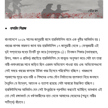
নাসরিন সিরাজ
বাংলাদেশে ২০১৯ সালের জানুয়ারী মাসে হারকিউলিস নামে এক খুনীর আবির্ভাব হয়।
খবরের কাগজ মারফত জানা যায় হারকিউলিস ১৭ জানুয়ারী থেকে ১ ফেব্রুয়ারী এই
দুই সপ্তাহের মধ্যে তিনটি খুন করে (তথ্যসূত্র-১)। তিনজন শিকার (যথাক্রমে,
রিপন, সজল ও রাকিব) বাছাইয়ে হারকিউলিস যে মানদন্ড অনুসরণ করে সেটা হল তারা
নারী-বলাৎকারের সাথে জড়িত ছিল এরকম অভিযোগ পাওয়া যায় এবং অভিযোগগুলো
সেই সময়ে খবরের কাগজে টাটকা খবর হিসেবে পরিবেশিত হচ্ছিল। খবরগুলো
প্রকাশের সূত্র ধরে নারী ও শিশুদের ওপর যৌন নির্যাতনের ব্যপকতা নিয়ে জনমনে
দৈনন্দিন যে উদ্বেগ, আতংক ও হতাশা রয়েছে সেটা আবারো উচ্চকিত হচ্ছিল।
হারকিউলিসের আবির্ভাব যেন সেই উৎকন্ঠাকে প্রশমিত করতেই ঘটেছিল; ভাবখানা এই
তো সেই রক্ষাকর্তা যে ধর্ষণকারীদের হাত থেকে আমাদের মেয়েদের (পড়ুন: নারীর
সতীত্ব) বাঁচাবে।