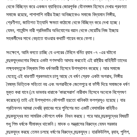
থেকে বিচ্ছিন্ন করে একজন ব্যাক্তির জোরপূর্বক যৌনসঙ্গম হিসেবে দেখার প্রবণতা
সমাজে রয়েছে, পাশাপাশি নারীর ইচ্ছা অনিচ্ছাকেও সমাজে বিদ্যমান লিঙ্গীয়,
শ্রেণীগত, জাতিগত ইত্যাদি ক্ষমতা কাঠামো থেকে বিচ্ছিন্ন করে দেখা হচ্ছে।
যেমন, গার্মেন্টস নারী শ্রমিকটির অভিযোগের বয়ান থেকে মেয়েটির নিজ ইচ্ছায়
সহকর্মীদের সাথে বেড়াতে যাওয়ার কথাটি গায়েব করে ফেলা।
সংক্ষেপে, আমি বলতে চাচ্ছি যে ওপরের টেবিলে বর্নিত র‌্যাব -৭ -এর ঘটানো
বন্দুকযুদ্ধগুলোর বিষয়ে একটা গণসম্মতি আদায় করতেই এই রাষ্ট্রীয় বাহিনীটি তাদের
লক্ষ্যবস্তুকে নিষ্কাম শিশু ধর্ষণকারী হিসেবে উপস্থাপন করেছে। আর সমাজে
যেহেতু এই ধারণাটি প্রবলভাবে চালু আছে যে ধর্ষণ স্রেফ একটা অপরাধ, লিঙ্গীয়
বৈষম্য ভিত্তিক সহিংতা নয় এবং অপরাধীকে জেলেপুরে বা ফাঁসী দিয়ে সমাজকে ধর্ষণ
মুক্ত করা যাবে (যে ভাবনার ধারাকে ‘কারসেরাল’ নারীবাদ হিসেবে অনেকে বিশ্লেষণ
করেছেন) তাই এই উপস্থাপন কৌশলটি হয়তো খানিকটা ফলপ্রসূও হয়েছে। যার
প্রতিফলন আমরা দেখছি র‌্যাবের পরে পুলিশের মত একটি বেসামরিক বাহিনীও
বন্দুকযুদ্ধের মত সামরিক কৌশলে ধর্ষক নিধন করছে। পরে আর বন্দুকযুদ্ধের বিষয়টি
শুধু শিশু ধর্ষকে সীমাবদ্ধ থাকেনি। মাদক ও সন্ত্রাসের বিরুদ্ধে যেমন সরকার
বন্দুকযুদ্ধ করছে তেমন চলছে ধর্ষণের বিরুদ্ধে বন্দুকযুদ্ধ। হারকিউলিস, র‌্যাব, পুলিশ,