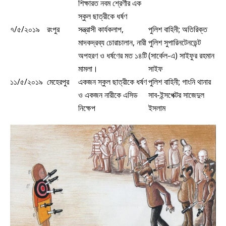
শিক্ষারত নবম শ্রেণীর এক
স্কুল ছাত্রীকে ধর্ষণ
৭/৫/২০১৯
রংপুর
সন্ত্রাসী কার্যকলাপ,
পুলিশ বাহিনী; অতিরিক্ত
মাদকদ্রব্য চোরাচালান, নারী
পুলিশ সুপারিনটেনডেন্ট
অপহরণ ও ধর্ষণের মত ১৪টি
(সার্কেল-এ) সাইফুর রহমান
মামলা।
সাইফ
১১/৫/২০১৯
মেহেরপুর
একজন স্কুল ছাত্রীকে ধর্ষণ
পুলিশ বাহিনী; গাংনি থানার
ও একজন নারীকে এসিড
সাব-ইন্সপেক্টর সাজেদুল
নিক্ষেপ
ইসলাম