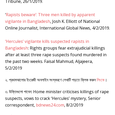
Tribune, 26/1/2019.
‘
Rapists beware’: Three men killed by apparent
vigilante in Bangladesh
, Josh K. Elliott of National
Online Journalist, International Global News, 4/2/2019.
‘Hercules’ vigilante kills suspected rapists in
Bangladesh
: Rights groups fear extrajudicial killings
after at least three rape suspects found murdered in
the past two weeks. Faisal Mahmud, Aljajeera,
5/2/2019
২. প্রথমআলোর ইংরেজী অনলাইন সংস্করণে লেখাটি পড়তে ক্লিক করুন
লিংকে
।
৩. উক্তিগুলো পাবেন: Home minister criticises killings of rape
suspects, vows to crack ‘Hercules’ mystery, Senior
correspondent,
bdnews24.com
, 8/2/2019