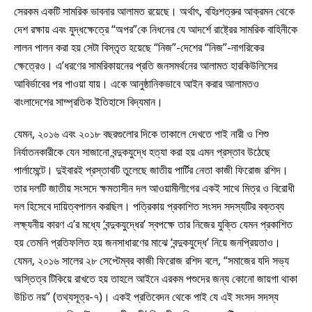
সেরকম একটি সামরিক ভাবনার আলামত রয়েছে। অর্থাৎ, বহিঃশত্রুর আক্রমন থেকে
দেশ রক্ষায় এবং যুদ্ধক্ষেত্রে “অপর”কে নিধনের যে আদর্শে রাষ্ট্রের সামরিক বাহিনীকে
লালন পালন করা হয় সেটা বিস্তৃত হয়েছে “নিজ”-দেশের “নিজ”-নাগরিকের
ক্ষেত্রেও। এ’ধরণের সামরিকায়নের প্রতি জনসমর্থনের আলামত হারকিউলিসের
আবির্ভাবের পর পাওয়া যায়। একে আনুষ্ঠানিকভাবে আইন করার আলামতও
বাংলাদেশের সাম্প্রতিক ইতিহাসে বিদ্যমান।
যেমন, ২০১৬ এবং ২০১৮ বছরগুলোর দিকে তাকালে দেখতে পাই নারী ও শিশু
নির্যাতনকারীকে যেন সাজানো বন্দুকযুদ্ধে হত্যা করা হয় এমন প্রস্তাব উঠেছে
পার্লামেন্টে। দুইবারই প্রস্তাবটি তুলেছে জাতীয় পার্টির নেতা কাজী ফিরোজ রশিদ।
তার দলটি জাতীয় সংসদে ক্ষমতাসীন দল আওয়ামীলীগের একই সাথে মিত্র ও বিরোধী
দল হিসেবে দায়িত্বপালন করছিল। পত্রিকায় প্রকাশিত সংসদ সদস্যটির বক্তব্য
লক্ষ্যনীয় কারণ এ’র মধ্যে ‘বন্দুকযুদ্ধের’ স্বপক্ষে তার নিজের যুক্তি যেমন প্রকাশিত
হয় তেমনি প্রতিফলিত হয় জনসাধারণের মাঝে ‘বন্দুকযুদ্ধে’ নিয়ে জনপ্রিয়তাও।
যেমন, ২০১৬ সালের ২৮ সেপ্টেম্বর কাজী ফিরোজ রশিদ বলে, “সমাজের যদি সভ্য
অস্তিত্ব টিকিয়ে রাখতে হয় তাহলে আইনে এরকম পশুদের জন্য কোনো জায়গা থাকা
উচিত নয়” (তথ্যসূত্র-৭)। একই প্রতিবেদন থেকে পাই যে এই সংসদ সদস্য