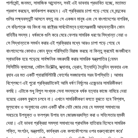
পার্লামেন্ট, জনমত, সামাজিক আন্দোলন, সবই এই ভাবনায় প্রভাবিত হচ্ছে, মতামত
প্রকাশ করছেন, কার্যকলাপ করছেন। এই প্রক্রিয়ায় চাপা পড়ে গেছে যে বন্দুকের
গুলির লক্ষ্যবস্তুটি আসলে বস্তু নয় সে একজন মানুষ এবং সে বাংলাদেশের নাগরিক,
সে বহিঃশত্রু নয় কিংবা নয় রাষ্ট্রের সার্বভৌমত্ব চ্যালেঞ্জকারী আভ্যন্তরীন কোন
বাহিনীর সদস্য। ধর্ষককে গুলি করে মেরে ফেলার সামরিক ধরণের সিদ্ধান্ত নেয়া ও
সে সিদ্ধান্তকে সমর্থন করার এই প্রক্রিয়ার মধ্যে আরও চাপা পড়ে গেছে যে
বাংলাদেশের কোথাও কোন যুদ্ধ পরিস্থিতি বিরাজ করছে না কিন্তু ক্রমেই জনজীবনে
স্বাভাবিক হয়ে পড়েছে সার্বক্ষনিক নজরদারী করার সামরিক যন্ত্রপাতির (যেমন
সিসিটিভি ক্যামেরা, মেটাল ডিটেক্টর, স্ক্যানার, ড্রোন, ইত্যাদি) দৈনন্দিন ব্যবহার এবং
র‌্যাব এর মত একটি প্যারামিলিটারী ফোর্সের সবজায়গায় সরব উপস্থিতি। আমার
বিশ্লেষণে এই পুরো প্রক্রিয়াটাকেই আমি ধর্ষণ নির্মূলের এজেন্ডার সামরিকীকরণ
বলছি। এটাকে শুধু বিপুল সংখ্যক সেনা সদস্যকে ধর্ষক হত্যার কাজে নামিয়ে দেয়া
হয়েছে এরকম বুঝলে চলবে না। এখানে সামরিকীকরণ বলতে বুঝতে হবে ‘বিশ্বাস,
মূল্যবোধ ও অনুমানের এমন একটি ঝাঁক যেটা জোর দেয় যে সমস্যা সমাধানের
সবচেয়ে উপযুক্ত ও ফলপ্রদ উপায় হল জোরজবরদস্তি করা ও সহিংসতার হুমকী
দেয়া। এই ভাবনা প্রক্রিয়া সমস্যা সমাধানের প্রাথমিক হাতিয়ার হিসেবে সামরিক
শক্তি, সংগঠন, যন্ত্রপাতি, কার্যক্রম এবং কলাকৌশলের ওপর গুরুত্বারোপ করে’