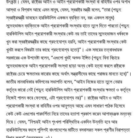
উৎকন্ঠা। যেমন, রাষ্ট্রের আইন ও আইন প্রয়োগকারী সংস্থা বা বাহিনীর ওপর অগাধ
আস্থা ও বিশ্বাস আছে এমন মানুষ, যেমন, স্বরাষ্ট্র মন্ত্রী বলেন, “তারা (পড়ুন:
স্বরাষ্ট্রমন্ত্রী ভাবছেন হারকিউলিস একজন ব্যক্তি নন, বরং একদল মানুষ)
সন্দেহভাজন ব্যক্তিকে আইন প্রয়োগকারী সংস্থার হাতে তুলে দিতে পারতো (পড়ুন:
হারকিউলিস আইন প্রয়োগকারী সংস্থার কেউ নয় তাই তাদের সন্দেহভাজন ধর্ষককে
খুন করা স্বরাষ্ট্রমন্ত্রীর কাছে গ্রহণযোগ্য হয়নি, আইন প্রয়োগকারী সংস্থার কেউ
খুনটা করলে বিষয়টা তার কাছে গ্রহণযোগ্য হতো)”। এক সময়ের তত্বাবধায়ক
সরকারের এক উপদেষ্টা বলেন, “এগুলো খুবই অশুভ ইঙ্গিত (পড়ুন: বিনা বিচারে
সন্দেহভাজনকে আইন প্রয়োগকারী সংস্থা ছাড়া অন্য কেউ হত্যা করলে রাষ্ট্রকে
রাষ্ট্রের চেয়ে ক্ষমতাধর কারোর কাছে অর্থাৎ সন্ত্রাসীদের কাছে পরাজয় মানতে হবে)”।
জাতীয় মানবাধিকার কমিশনের সভাপতি বলেন, “আইন নিজের হাতে তুলে নেয়ার
কর্তৃত্ব কারো নেই (পড়ুন: হারকিউলিস আইন প্রয়োগকারী সংস্থার ক্ষমতা ও কর্তৃত্ব
নিজেই পালন করে ফেলেছে, এটা গ্রহণযোগ্য নয়)”। রাষ্ট্রের আইন ও আইন
প্রয়োগকারী সংস্থা বা বাহিনীর ওপর আনুগত্য আছে এমন সাধারণ পাঠক হিসেবে
কেউ কেউ এগুলোর পারদর্শিতা নিয়ে তাদের হতাশা প্রকাশ করেন আশাব্যঞ্জক মন্তব্য
দিয়ে। যেমন, “নিশ্চয়ই আইন শৃংখলা পরিস্থিতির একদিন উন্নতি হবে আর
হারকিউলিসের বদলে পুলিশই বাংলাদেশের মাটিতে বসবাসরত সকল প্রাণীর নিরাপত্তা
বিধান করবে” (তথ্যসূত্র -৩)।