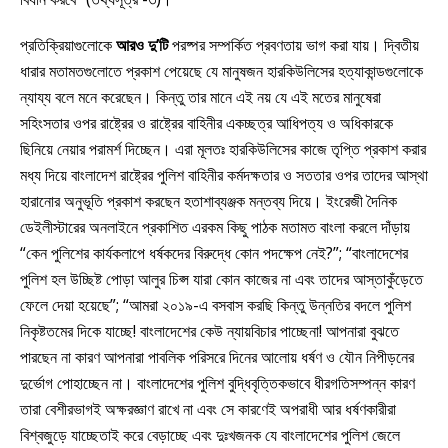
প্রতিক্রিয়াগুলোকে
আরও দু’টি
পরষ্পর সম্পর্কিত প্রবণতায় ভাগ করা যায়। দ্বিতীয়
ধারার মতামতগুলোতে প্রকাশ পেয়েছে যে মানুষজন হারকিউলিসের হত্যাকান্ডগুলোকে
ন্যায্য বলে মনে করেছেন। কিন্তু তার মানে এই নয় যে এই মতের মানুষেরা
সহিংসতার ওপর রাষ্ট্রের ও রাষ্ট্রের বাহিনীর একচ্ছত্র আধিপত্য ও অধিকারকে
ছিনিয়ে নেয়ার পরামর্শ দিচ্ছেন। এরা মূলতঃ হারকিউলিসের কাজে তৃপ্তি প্রকাশ করার
মধ্য দিয়ে বাংলাদেশ রাষ্ট্রের পুলিশ বাহিনীর কর্মদক্ষতার ও সততার ওপর তাদের আস্থা
হারানোর অনুভূতি প্রকাশ করছেন হতাশাব্যঞ্জক মন্তব্য দিয়ে। ইংরেজী দৈনিক
ডেইলীস্টারের অনলাইনে প্রকাশিত এরকম কিছু পাঠক মতামত বাংলা করলে দাঁড়ায়
“কেন পুলিশের কার্যকলাপে ধর্ষকদের বিরুদ্ধে কোন পদক্ষেপ নেই?”; “বাংলাদেশের
পুলিশ হল উচ্ছিষ্ট পোড়া আলুর চিপ্স যারা কোন কাজের না এবং তাদের আস্তাকুঁড়েতে
ফেলে দেয়া হয়েছে”; “আমরা ২০১৯-এ বসবাস করছি কিন্তু উন্নতির বদলে পুলিশ
নিকৃষ্টতমের দিকে যাচ্ছে! বাংলাদেশের কেউ ন্যায়বিচার পাচ্ছেনা! আপনারা বুঝতে
পারছেন না কারণ আপনারা পাবলিক পরিসরে দিনের আলোয় ধর্ষণ ও যৌন নিপীড়নের
দুর্ভোগ পোহাচ্ছেন না। বাংলাদেশের পুলিশ বুদ্ধিবৃত্তিকভাবে ধীরগতিসম্পন্ন কারণ
তারা বেশীরভাগই অক্ষরজ্ঞাণ রাখে না এবং সে কারণেই অপরাধী আর ধর্ষণকারীরা
বিশ্বজুড়ে যাচ্ছেতাই করে বেড়াচ্ছে এবং দুঃখজনক যে বাংলাদেশের পুলিশ জেলে